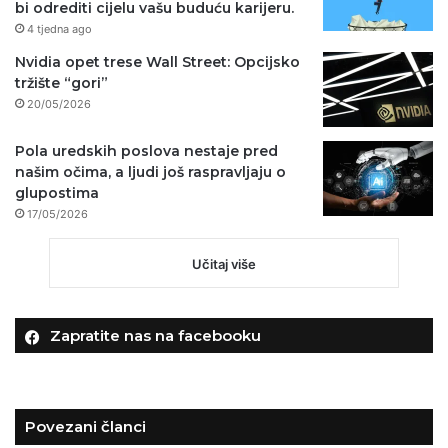
bi odrediti cijelu vašu buduću karijeru.
4 tjedna ago
Nvidia opet trese Wall Street: Opcijsko
tržište “gori”
20/05/2026
Pola uredskih poslova nestaje pred
našim očima, a ljudi još raspravljaju o
glupostima
17/05/2026
Učitaj više
Zapratite nas na facebooku
Povezani članci