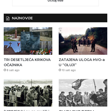
Učitaj više
NAJNOVIJE
TRI DESETLJEĆA KRIKOVA
ZATAJENA ULOGA HVO-a
OČAJNIKA
U “OLUJI”
8 sati ago
10 sati ago