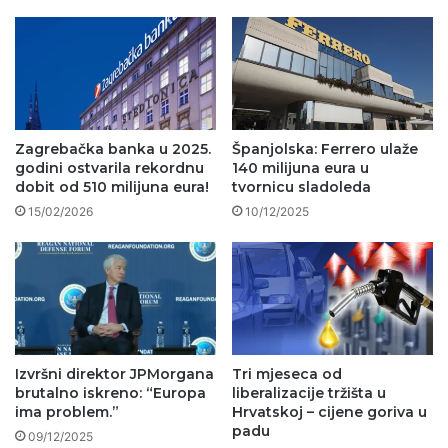
Zagrebačka banka u 2025.
Španjolska: Ferrero ulaže
godini ostvarila rekordnu
140 milijuna eura u
dobit od 510 milijuna eura!
tvornicu sladoleda
15/02/2026
10/12/2025
Izvršni direktor JPMorgana
Tri mjeseca od
brutalno iskreno: “Europa
liberalizacije tržišta u
ima problem.”
Hrvatskoj – cijene goriva u
padu
09/12/2025