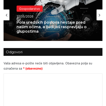
Kolumne i komentari
Gospodarstvo
12/05/2026
17/05/2026
Bakić: Hrvatsko tržište kapitala pred
eksplozijom?
Odgovori
Pola uredskih poslova nestaje pred
našim očima, a ljudi još raspravljaju o
glupostima
Vaša adresa e-pošte neće biti objavljena.
Obavezna polja su
označena sa
* (obavezno)
K
o
m
e
n