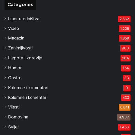
Categories
Izbor uredništva
2.562
Video
1.205
Magazin
1.859
Zanimljivosti
980
Ljepota i zdravlje
264
Humor
154
Gastro
33
Kolumne i komentari
9
Kolumne i komentari
433
Vijesti
6.841
Domovina
4.987
Svijet
1.458