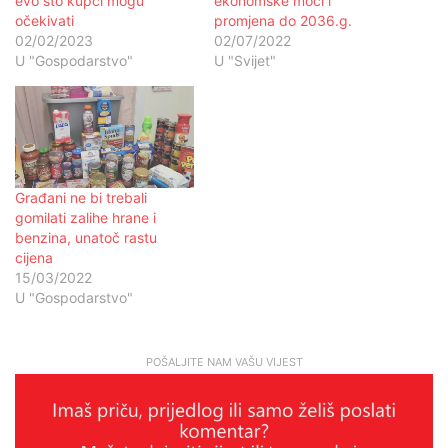
evo što kupci mogu
ekonomske moći i
očekivati
promjena do 2036.g.
02/02/2023
02/07/2022
U "Gospodarstvo"
U "Svijet"
Građani ne bi trebali
gomilati zalihe hrane i
benzina, unatoč rastu
cijena
15/03/2022
U "Gospodarstvo"
POŠALJITE NAM VAŠU VIJEST