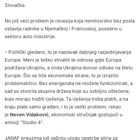
Slovačka.
No još veći problem je recesija koja nemilosrdno bez posla
ostavlja radnike u Njemačkoj i Francuskoj, posebno u
sektoru auto industrije.
– Politički gledano, to je nastavak daljnjeg razjedinjavanja
Europe. Meni je teško shvatiti te odnose gdje Europa
podržava Ukrajinu, a onda Ukrajina donosi odluke na štetu
Europe. Što se tiče ekonomske strane, to je izrazito
problematično. Bez energenata ne možete funkcionirati, a
sad se stvorila skupina država koje su ozbiljno oštećene,
koje moraju tražiti rješenja. Ta rješenja treba platiti, a na
kraju plate samo građani, i to je veliki problem, rekao
je
Neven Vidaković,
ekonomski stručnjak gostujući u
emisiji “Studio 4”.
JANAF preuzima još važniju ulogu opskrbe plina za