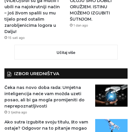
(VIDEO)Srbi su ga mučili i
OLUJU SMO DOBILI
ubili na najokrutniji način
ORUŽJEM. ISTINU
– još živom spalili su mu
MOŽEMO IZGUBITI
tijelo pred ostalim
ŠUTNJOM.
zarobljenicima logora u
1 dan ago
Dalju!
15 sati ago
Učitaj više
IZBOR UREDNIŠTVA
Čeka nas novo doba rada: Umjetna
inteligencija neće vam možda uzeti
posao, ali bi ga mogla promijeniti do
neprepoznatljivosti
3 tjedna ago
Ako sutra izgubite svoju titulu, što vam
ostaje? Odgovor na to pitanje mogao