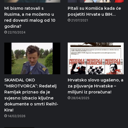
Mi bismo ratovali s
Pitali su Komšića kada će
Rusima, a ne možemo u
posjetiti Hrvate u BIH…
red dovesti malog od 10
21/07/2021
godina?
22/10/2024
SKANDAL OKO
Hrvatsko slovo ugašeno, a
“MIROTVORCA”: Redatelj
za pljuvanje Hrvatske –
Ramljak priznao da je
milijuni iz proračuna!
svjesno izbacio ključne
28/04/2025
dokumente o smrti Reihl-
Kira!
14/02/2026