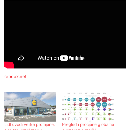
crodex.net
Lidl uvodi velike promjene,
Pregled i procjene globalne