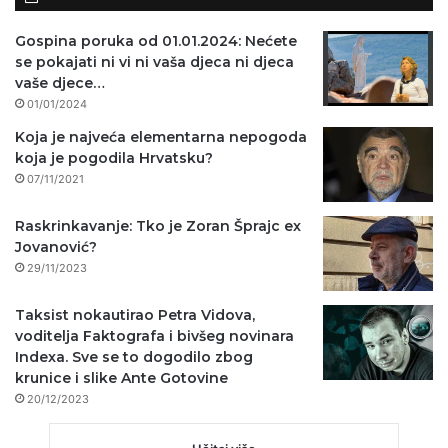
Gospina poruka od 01.01.2024: Nećete
se pokajati ni vi ni vaša djeca ni djeca
vaše djece…
01/01/2024
Koja je najveća elementarna nepogoda
koja je pogodila Hrvatsku?
07/11/2021
Raskrinkavanje: Tko je Zoran Šprajc ex
Jovanović?
29/11/2023
Taksist nokautirao Petra Vidova,
voditelja Faktografa i bivšeg novinara
Indexa. Sve se to dogodilo zbog
krunice i slike Ante Gotovine
20/12/2023