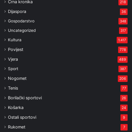
Crna kronika
218
Dijaspora
36
Gospodarstvo
348
Uncategorized
317
Kultura
1.417
Povijest
778
Vjera
489
Sport
387
Nogomet
206
Tenis
77
Borilački sportovi
26
Košarka
24
Ostali sportovi
9
Rukomet
7