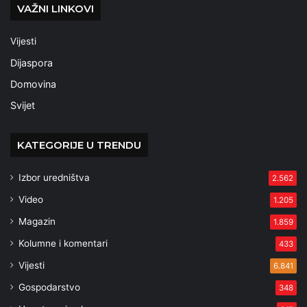
VAŽNI LINKOVI
Vijesti
Dijaspora
Domovina
Svijet
KATEGORIJE U TRENDU
Izbor uredništva
2.562
Video
1.205
Magazin
1.859
Kolumne i komentari
433
Vijesti
6.841
Gospodarstvo
348