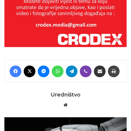
Facebook
X
Messenger
WhatsApp
Telegram
Viber
Podijeli putem E-maila
Printaj
Uredništvo
Website