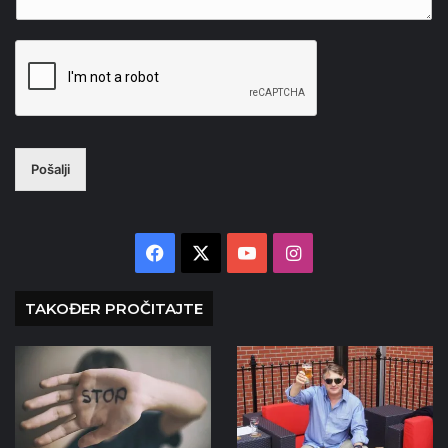
Pošalji
Facebook
X
YouTube
Instagram
TAKOĐER PROČITAJTE