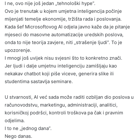
I ne, ovo nije još jedan „tehnološki hype”.
Ovo je trenutak u kojem umjetna inteligencija počinje
mijenjati temelje ekonomije, tržišta rada i poslovanja.
Kada šef Microsoftovog AI odjela javno kaže da je pitanje
mjeseci do masovne automatizacije uredskih poslova,
onda to nije teorija zavjere, niti „strašenje ljudi”. To je
upozorenje.
I mnogi još uvijek nisu svjesni što to konkretno znači.
Jer ljudi i dalje umjetnu inteligenciju zamišljaju kao
nekakav chatbot koji piše viceve, generira slike ili
studentima sastavlja seminare.
U stvarnosti, AI već sada može raditi ozbiljan dio poslova u
računovodstvu, marketingu, administraciji, analitici,
korisničkoj podršci, kontroli troškova pa čak i pravnim
odjelima.
I to ne „jednog dana”.
Nego danas.