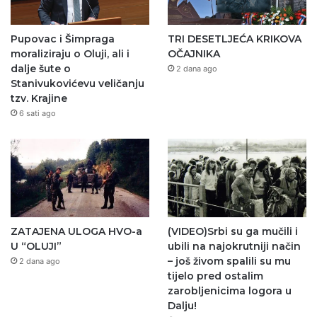
Pupovac i Šimpraga
TRI DESETLJEĆA KRIKOVA
moraliziraju o Oluji, ali i
OČAJNIKA
dalje šute o
2 dana ago
Stanivukovićevu veličanju
tzv. Krajine
6 sati ago
ZATAJENA ULOGA HVO-a
(VIDEO)Srbi su ga mučili i
U “OLUJI”
ubili na najokrutniji način
– još živom spalili su mu
2 dana ago
tijelo pred ostalim
zarobljenicima logora u
Dalju!