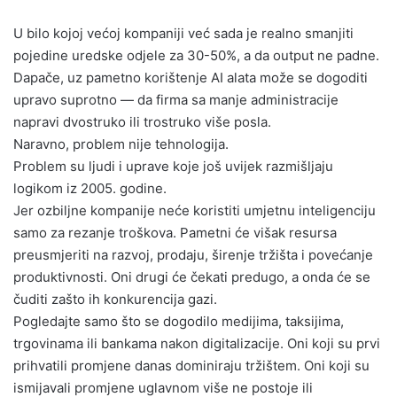
U bilo kojoj većoj kompaniji već sada je realno smanjiti
pojedine uredske odjele za 30-50%, a da output ne padne.
Dapače, uz pametno korištenje AI alata može se dogoditi
upravo suprotno — da firma sa manje administracije
napravi dvostruko ili trostruko više posla.
Naravno, problem nije tehnologija.
Problem su ljudi i uprave koje još uvijek razmišljaju
logikom iz 2005. godine.
Jer ozbiljne kompanije neće koristiti umjetnu inteligenciju
samo za rezanje troškova. Pametni će višak resursa
preusmjeriti na razvoj, prodaju, širenje tržišta i povećanje
produktivnosti. Oni drugi će čekati predugo, a onda će se
čuditi zašto ih konkurencija gazi.
Pogledajte samo što se dogodilo medijima, taksijima,
trgovinama ili bankama nakon digitalizacije. Oni koji su prvi
prihvatili promjene danas dominiraju tržištem. Oni koji su
ismijavali promjene uglavnom više ne postoje ili