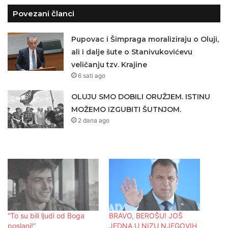
Povezani članci
Pupovac i Šimpraga moraliziraju o Oluji,
ali i dalje šute o Stanivukovićevu
veličanju tzv. Krajine
6 sati ago
OLUJU SMO DOBILI ORUŽJEM. ISTINU
MOŽEMO IZGUBITI ŠUTNJOM.
2 dana ago
“To su bili ljudi od Boga
BRAVO, BEROŠU! JOŠ
poslani!”
JEDNA U NIZU NJEGOVIH