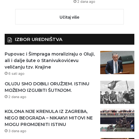
2 dana ago
Učitaj više
IZBOR UREDNIŠTVA
Pupovac i Šimpraga moraliziraju o Oluji,
ali i dalje šute o Stanivukovićevu
veličanju tzv. Krajine
6 sati ago
OLUJU SMO DOBILI ORUŽJEM. ISTINU
MOŽEMO IZGUBITI ŠUTNJOM.
2 dana ago
KOLONA NIJE KRENULA IZ ZAGREBA,
NEGO BEOGRADA – NIKAKVI MITOVI NE
MOGU PROMIJENITI ISTINU
3 dana ago