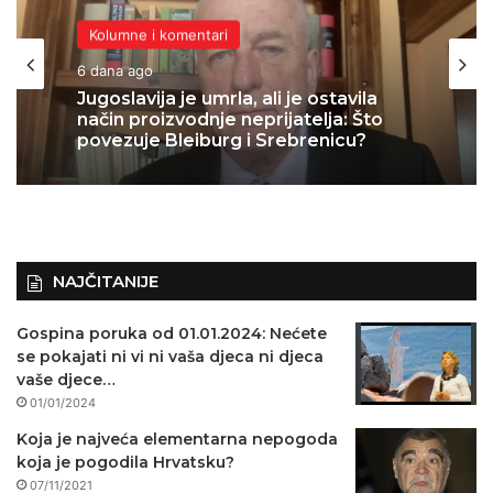
Kolumne i komentari
Kolumne i komentari
6 dana ago
7 dana ago
Jugoslavija je umrla, ali je ostavila
način proizvodnje neprijatelja: Što
KAKVA VREMENA: J.K. Rowling
povezuje Bleiburg i Srebrenicu?
otvorila centar za pomoć silovanim
ženama, Amnesty ga proglasio
“problematičnim”
NAJČITANIJE
Gospina poruka od 01.01.2024: Nećete
se pokajati ni vi ni vaša djeca ni djeca
vaše djece…
01/01/2024
Koja je najveća elementarna nepogoda
koja je pogodila Hrvatsku?
07/11/2021