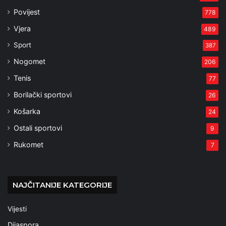
Povijest
778
Vjera
489
Sport
387
Nogomet
206
Tenis
77
Borilački sportovi
26
Košarka
24
Ostali sportovi
9
Rukomet
7
NAJČITANIJE KATEGORIJE
Vijesti
Dijaspora