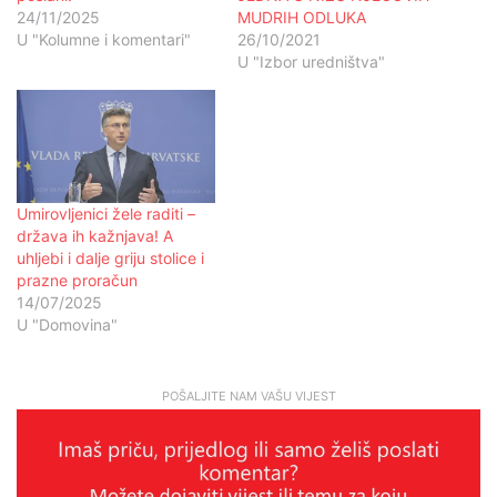
24/11/2025
MUDRIH ODLUKA
U "Kolumne i komentari"
26/10/2021
U "Izbor uredništva"
Umirovljenici žele raditi –
država ih kažnjava! A
uhljebi i dalje griju stolice i
prazne proračun
14/07/2025
U "Domovina"
POŠALJITE NAM VAŠU VIJEST