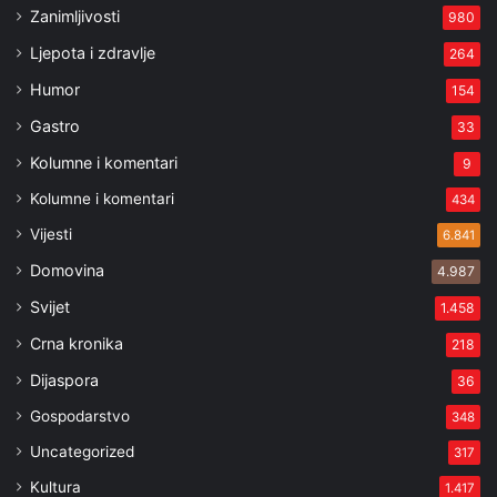
Zanimljivosti
980
Ljepota i zdravlje
264
Humor
154
Gastro
33
Kolumne i komentari
9
Kolumne i komentari
434
Vijesti
6.841
Domovina
4.987
Svijet
1.458
Crna kronika
218
Dijaspora
36
Gospodarstvo
348
Uncategorized
317
Kultura
1.417