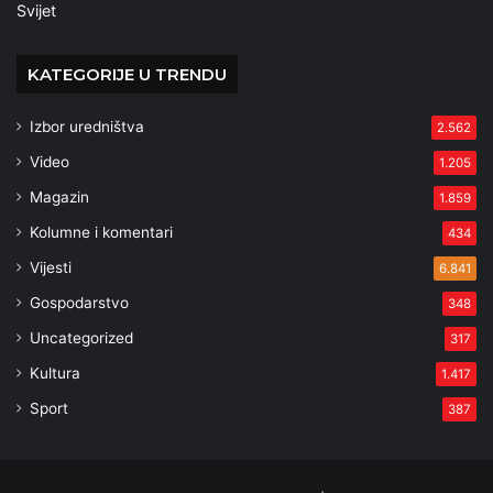
Svijet
KATEGORIJE U TRENDU
Izbor uredništva
2.562
Video
1.205
Magazin
1.859
Kolumne i komentari
434
Vijesti
6.841
Gospodarstvo
348
Uncategorized
317
Kultura
1.417
Sport
387