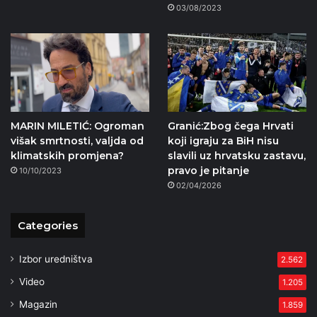
03/08/2023
MARIN MILETIĆ: Ogroman
Granić:Zbog čega Hrvati
višak smrtnosti, valjda od
koji igraju za BiH nisu
klimatskih promjena?
slavili uz hrvatsku zastavu,
pravo je pitanje
10/10/2023
02/04/2026
Categories
Izbor uredništva
2.562
Video
1.205
Magazin
1.859