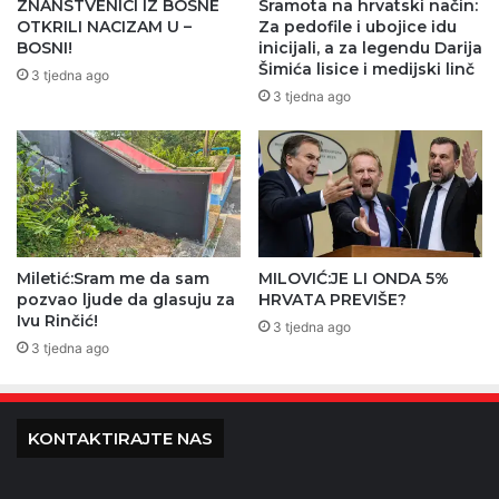
ZNANSTVENICI IZ BOSNE
Sramota na hrvatski način:
OTKRILI NACIZAM U –
Za pedofile i ubojice idu
BOSNI!
inicijali, a za legendu Darija
Šimića lisice i medijski linč
3 tjedna ago
3 tjedna ago
Miletić:Sram me da sam
MILOVIĆ:JE LI ONDA 5%
pozvao ljude da glasuju za
HRVATA PREVIŠE?
Ivu Rinčić!
3 tjedna ago
3 tjedna ago
KONTAKTIRAJTE NAS