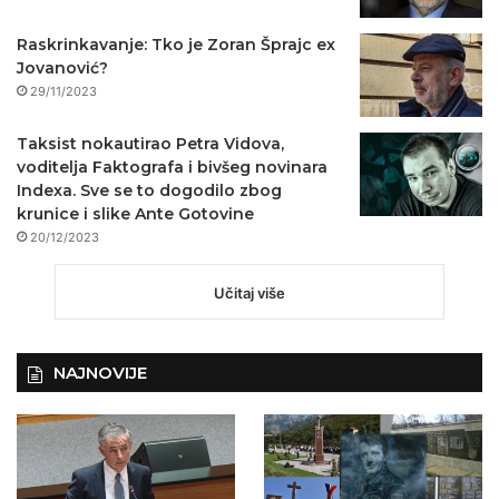
Raskrinkavanje: Tko je Zoran Šprajc ex
Jovanović?
29/11/2023
Taksist nokautirao Petra Vidova,
voditelja Faktografa i bivšeg novinara
Indexa. Sve se to dogodilo zbog
krunice i slike Ante Gotovine
20/12/2023
Učitaj više
NAJNOVIJE