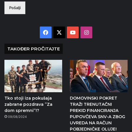
Pošalji
Facebook
X
YouTube
Instagram
TAKOĐER PROČITAJTE
Tko stoji iza pokušaja
DOMOVINSKI POKRET
zabrane pozdrava ”Za
TRAŽI TRENUTAČNI
dom spremni”!?
PREKID FINANCIRANJA
PUPOVČEVA SNV-A ZBOG
09/08/2024
UVREDA NA RAČUN
POBJEDNIČKE OLUJE!