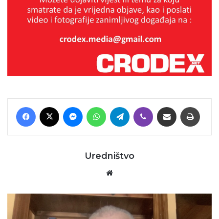
Facebook
X
Messenger
WhatsApp
Telegram
Viber
Podijeli putem E-maila
Printaj
Uredništvo
Website