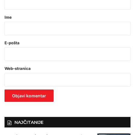
a
r
Ime
*
(
o
E-pošta
b
a
Web-stranica
v
e
z
n
o
)
NAJČITANIJE