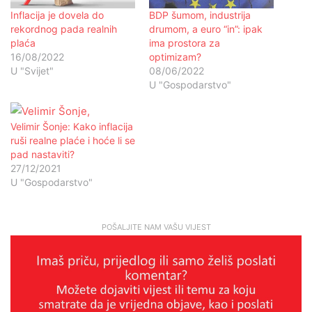
Inflacija je dovela do
BDP šumom, industrija
rekordnog pada realnih
drumom, a euro “in”: ipak
plaća
ima prostora za
16/08/2022
optimizam?
U "Svijet"
08/06/2022
U "Gospodarstvo"
Velimir Šonje: Kako inflacija
ruši realne plaće i hoće li se
pad nastaviti?
27/12/2021
U "Gospodarstvo"
POŠALJITE NAM VAŠU VIJEST