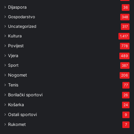
Dijaspora
36
Gospodarstvo
348
Uncategorized
317
Kultura
1.417
Povijest
778
Vjera
489
Sport
387
Nogomet
206
Tenis
77
Borilački sportovi
26
Košarka
24
Ostali sportovi
9
Rukomet
7