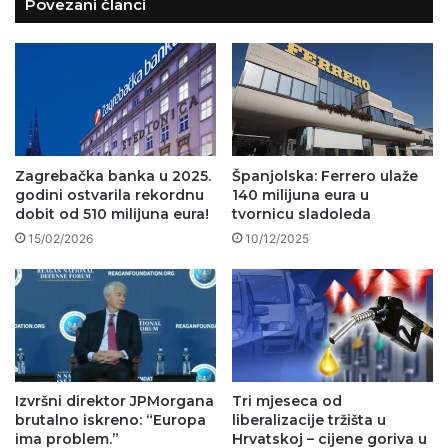
Povezani članci
Zagrebačka banka u 2025.
Španjolska: Ferrero ulaže
godini ostvarila rekordnu
140 milijuna eura u
dobit od 510 milijuna eura!
tvornicu sladoleda
15/02/2026
10/12/2025
Izvršni direktor JPMorgana
Tri mjeseca od
brutalno iskreno: “Europa
liberalizacije tržišta u
ima problem.”
Hrvatskoj – cijene goriva u