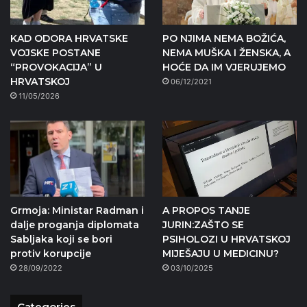
KAD ODORA HRVATSKE
PO NJIMA NEMA BOŽIĆA,
VOJSKE POSTANE
NEMA MUŠKA I ŽENSKA, A
“PROVOKACIJA” U
HOĆE DA IM VJERUJEMO
HRVATSKOJ
06/12/2021
11/05/2026
Grmoja: Ministar Radman i
A PROPOS TANJE
dalje proganja diplomata
JURIN:ZAŠTO SE
Sabljaka koji se bori
PSIHOLOZI U HRVATSKOJ
protiv korupcije
MIJEŠAJU U MEDICINU?
28/09/2022
03/10/2025
Categories