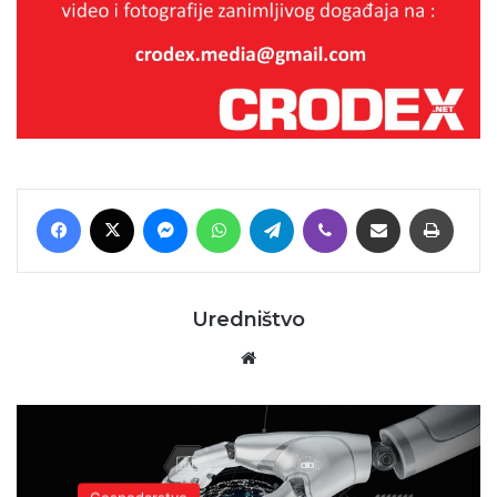
Facebook
X
Messenger
WhatsApp
Telegram
Viber
Podijeli putem E-maila
Printaj
Uredništvo
Website