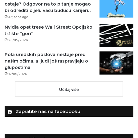
ostaje? Odgovor na to pitanje mogao
bi odrediti cijelu vašu buduću karijeru.
4 tjedna ago
Nvidia opet trese Wall Street: Opcijsko
tržište “gori”
20/05/2026
Pola uredskih poslova nestaje pred
našim očima, a ljudi još raspravljaju o
glupostima
17/05/2026
Učitaj više
Zapratite nas na facebooku