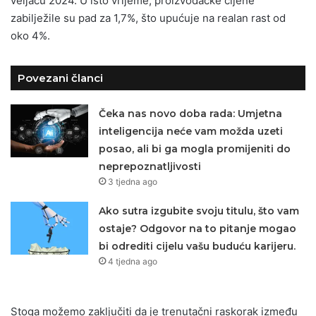
veljaču 2024. U isto vrijeme, proizvođačke cijene
zabilježile su pad za 1,7%, što upućuje na realan rast od
oko 4%.
Povezani članci
Čeka nas novo doba rada: Umjetna
inteligencija neće vam možda uzeti
posao, ali bi ga mogla promijeniti do
neprepoznatljivosti
3 tjedna ago
Ako sutra izgubite svoju titulu, što vam
ostaje? Odgovor na to pitanje mogao
bi odrediti cijelu vašu buduću karijeru.
4 tjedna ago
Stoga možemo zaključiti da je trenutačni raskorak između