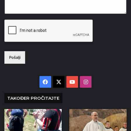
Pošalji
Facebook
X
YouTube
Instagram
TAKOĐER PROČITAJTE