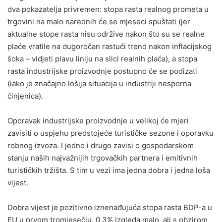
dva pokazatelja privremen: stopa rasta realnog prometa u
trgovini na malo narednih će se mjeseci spuštati (jer
aktualne stope rasta nisu održive nakon što su se realne
plaće vratile na dugoročan rastući trend nakon inflacijskog
šoka – vidjeti plavu liniju na slici realnih plaća), a stopa
rasta industrijske proizvodnje postupno će se podizati
(iako je značajno lošija situacija u industriji nesporna
činjenica).
Oporavak industrijske proizvodnje u velikoj će mjeri
zavisiti o uspjehu predstojeće turističke sezone i oporavku
robnog izvoza. I jedno i drugo zavisi o gospodarskom
stanju naših najvažnijih trgovačkih partnera i emitivnih
turističkih tržišta. S tim u vezi ima jedna dobra i jedna loša
vijest.
Dobra vijest je pozitivno iznenađujuća stopa rasta BDP-a u
EU u prvom tromjesečju. 0,3% izgleda malo, ali s obzirom