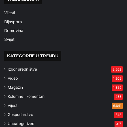
Vijesti
Dijaspora
Domovina
Svijet
KATEGORIJE U TRENDU
Izbor uredništva
2.562
Video
1.205
Magazin
1.859
Kolumne i komentari
433
Vijesti
6.841
Gospodarstvo
348
Uncategorized
317