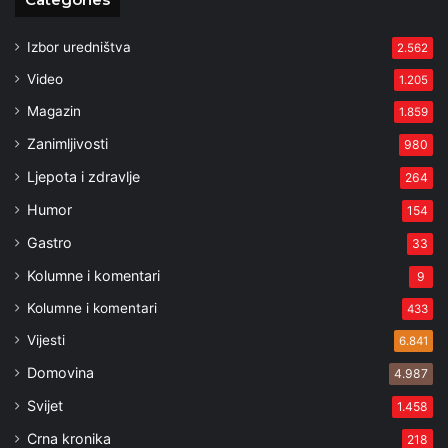
Izbor uredništva
2.562
Video
1.205
Magazin
1.859
Zanimljivosti
980
Ljepota i zdravlje
264
Humor
154
Gastro
33
Kolumne i komentari
9
Kolumne i komentari
433
Vijesti
6.841
Domovina
4.987
Svijet
1.458
Crna kronika
218