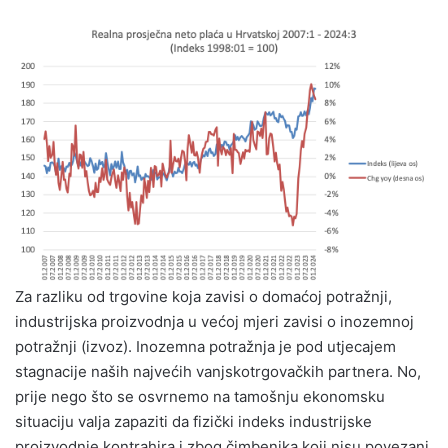
Za razliku od trgovine koja zavisi o domaćoj potražnji,
industrijska proizvodnja u većoj mjeri zavisi o inozemnoj
potražnji (izvoz). Inozemna potražnja je pod utjecajem
stagnacije naših najvećih vanjskotrgovačkih partnera. No,
prije nego što se osvrnemo na tamošnju ekonomsku
situaciju valja zapaziti da fizički indeks industrijske
proizvodnje kontrahira i zbog čimbenika koji nisu povezani