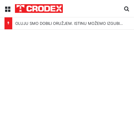
Menu
Tr
OLUJU SMO DOBILI ORUŽJEM. ISTINU MOŽEMO IZGUBITI ŠUTNJOM.