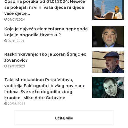
Gospina poruka od 01.01.2024: Nećete
se pokajati ni vi ni vaša djeca ni djeca
vaše djece…
01/01/2024
Koja je najveća elementarna nepogoda
koja je pogodila Hrvatsku?
07/11/2021
Raskrinkavanje: Tko je Zoran Šprajc ex
Jovanović?
29/11/2023
Taksist nokautirao Petra Vidova,
voditelja Faktografa i bivšeg novinara
Indexa. Sve se to dogodilo zbog
krunice i slike Ante Gotovine
20/12/2023
Učitaj više