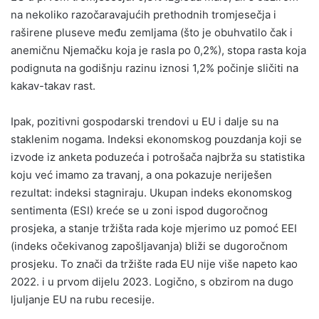
na nekoliko razočaravajućih prethodnih tromjesečja i
raširene pluseve među zemljama (što je obuhvatilo čak i
anemičnu Njemačku koja je rasla po 0,2%), stopa rasta koja
podignuta na godišnju razinu iznosi 1,2% počinje sličiti na
kakav-takav rast.
Ipak, pozitivni gospodarski trendovi u EU i dalje su na
staklenim nogama. Indeksi ekonomskog pouzdanja koji se
izvode iz anketa poduzeća i potrošača najbrža su statistika
koju već imamo za travanj, a ona pokazuje neriješen
rezultat: indeksi stagniraju. Ukupan indeks ekonomskog
sentimenta (ESI) kreće se u zoni ispod dugoročnog
prosjeka, a stanje tržišta rada koje mjerimo uz pomoć EEI
(indeks očekivanog zapošljavanja) bliži se dugoročnom
prosjeku. To znači da tržište rada EU nije više napeto kao
2022. i u prvom dijelu 2023. Logično, s obzirom na dugo
ljuljanje EU na rubu recesije.