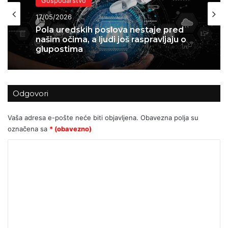
Kolumne i komentari
Gospodarstvo
12/05/2026
Bakić: Hrvatsko tržište kapitala pred
17/05/2026
eksplozijom?
Odgovori
Pola uredskih poslova nestaje pred
našim očima, a ljudi još raspravljaju o
Vaša adresa e-pošte neće biti objavljena.
Obavezna polja su
glupostima
označena sa
* (obavezno)
K
o
m
e
n
t