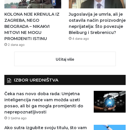
KOLONA NIJE KRENULA IZ
Jugoslavija je umrla, ali je
ZAGREBA, NEGO
ostavila način proizvodnje
BEOGRADA – NIKAKVI
neprijatelja: Što povezuje
MITOVI NE MOGU
Bleiburg i Srebrenicu?
PROMIJENITI ISTINU
4 dana ago
2 dana ago
Učitaj više
IZBOR UREDNIŠTVA
Čeka nas novo doba rada: Umjetna
inteligencija neće vam možda uzeti
posao, ali bi ga mogla promijeniti do
neprepoznatljivosti
3 tjedna ago
Ako sutra izgubite svoju titulu, što vam