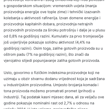
s gospodarskom situacijom: vremenskih uvjeta (manja
proizvodnja energije ove tople zime) i tehnički izazvanih
kolebanja u aktivnosti rafinerija. Izvan domene energije i
proizvodnje kapitalnih dobara, proizvodnja netrajnih
proizvodnih proizvoda za široku potrošnju i dalje je u plusu
od 0,8% na godišnjoj razini. Kumulativ za prvo tromjesečje
još uvjerljivije pokazuje solidnu aktivnost (4,4% na
godišnjoj razini). Osim toga, zalihe gotovih proizvoda su u
oštrom padu (7% na godišnjoj razini), što znači da
vjerojatno slijedi popunjavanje zaliha gotovih proizvoda.
Usto, govorimo o fizičkim indeksima proizvodnje koji ne
uzimaju u obzir stvarnu dodanu vrijednost koja je sadržana
u industrijskim proizvodima. Umjesto brojanja komada i
tona proizvoda možemo promatrati promet (prihod) u
industriji. Taj podatak kasni mjesec dana, ali za veljaču ove
godine pokazuje nominalni rast od 2,7% u odnosu na