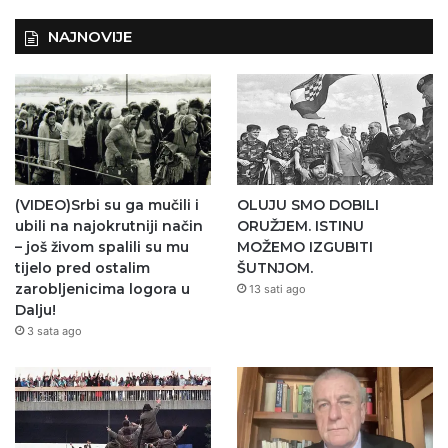
NAJNOVIJE
(VIDEO)Srbi su ga mučili i
OLUJU SMO DOBILI
ubili na najokrutniji način
ORUŽJEM. ISTINU
– još živom spalili su mu
MOŽEMO IZGUBITI
tijelo pred ostalim
ŠUTNJOM.
zarobljenicima logora u
13 sati ago
Dalju!
3 sata ago