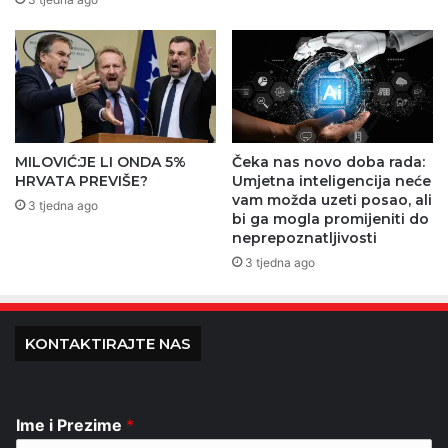
MILOVIĆ:JE LI ONDA 5%
Čeka nas novo doba rada:
HRVATA PREVIŠE?
Umjetna inteligencija neće
vam možda uzeti posao, ali
3 tjedna ago
bi ga mogla promijeniti do
neprepoznatljivosti
3 tjedna ago
KONTAKTIRAJTE NAS
Ime i Prezime
*