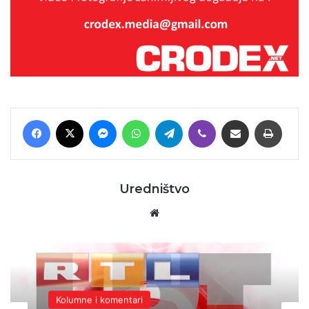
Facebook
X
Messenger
WhatsApp
Telegram
Viber
Podijeli putem E-maila
Printaj
Uredništvo
Website
Kolumne i komentari