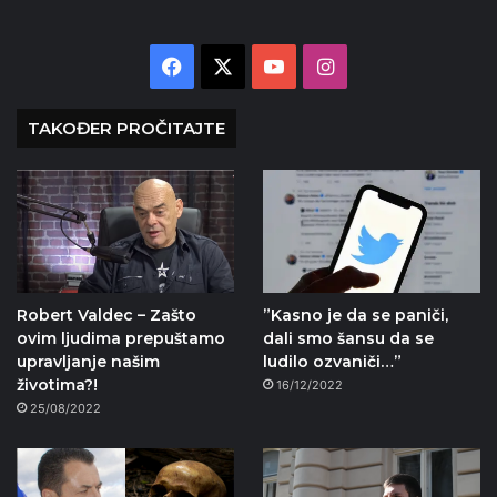
Facebook
X
YouTube
Instagram
TAKOĐER PROČITAJTE
Robert Valdec – Zašto
”Kasno je da se paniči,
ovim ljudima prepuštamo
dali smo šansu da se
upravljanje našim
ludilo ozvaniči…”
životima?!
16/12/2022
25/08/2022