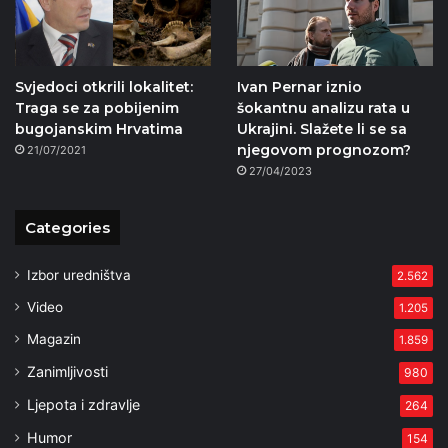
Svjedoci otkrili lokalitet:
Ivan Pernar iznio
Traga se za pobijenim
šokantnu analizu rata u
bugojanskim Hrvatima
Ukrajini. Slažete li se sa
njegovom prognozom?
21/07/2021
27/04/2023
Categories
Izbor uredništva
2.562
Video
1.205
Magazin
1.859
Zanimljivosti
980
Ljepota i zdravlje
264
Humor
154