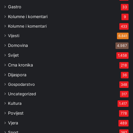
Gastro
33
Kolumne i komentari
9
Kolumne i komentari
433
Vijesti
6.841
Domovina
4.987
Svijet
1.458
Crna kronika
218
Dijaspora
36
Gospodarstvo
348
Uncategorized
317
Kultura
1.417
Povijest
778
Vjera
489
Sport
387