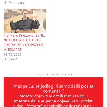
U "Domovina"
Fra Mario Knezović: ŽENE,
NE DOPUSTITE DA VAS
PRETVORE U IZOPAČENE
MUŠKARCE
18/10/2021
U "Vjera"
POŠALJITE NAM VAŠU VIJEST