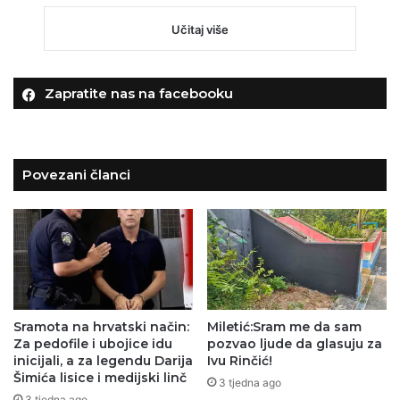
Učitaj više
Zapratite nas na facebooku
Povezani članci
Sramota na hrvatski način:
Miletić:Sram me da sam
Za pedofile i ubojice idu
pozvao ljude da glasuju za
inicijali, a za legendu Darija
Ivu Rinčić!
Šimića lisice i medijski linč
3 tjedna ago
3 tjedna ago