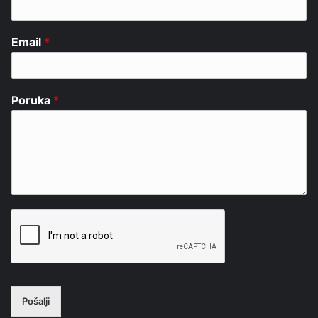
Email
*
Poruka
*
Pošalji