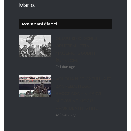
Mario.
Povezani članci
OLUJU SMO DOBILI
ORUŽJEM. ISTINU
MOŽEMO IZGUBITI
ŠUTNJOM.
1 dan ago
KOLONA NIJE KRENULA IZ
ZAGREBA, NEGO
BEOGRADA – NIKAKVI
MITOVI NE MOGU
PROMIJENITI ISTINU
2 dana ago