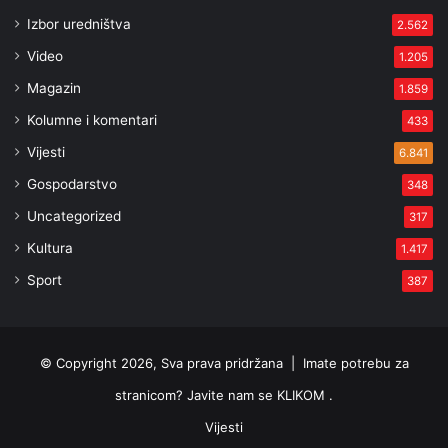
Izbor uredništva
2.562
Video
1.205
Magazin
1.859
Kolumne i komentari
433
Vijesti
6.841
Gospodarstvo
348
Uncategorized
317
Kultura
1.417
Sport
387
© Copyright 2026, Sva prava pridržana |
Imate potrebu za
stranicom? Javite nam se KLIKOM .
Vijesti