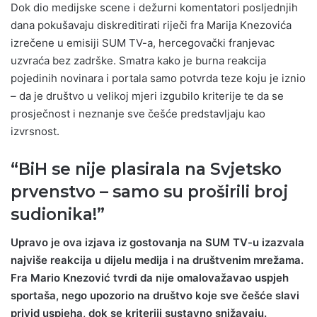
Dok dio medijske scene i dežurni komentatori posljednjih
dana pokušavaju diskreditirati riječi fra Marija Knezovića
izrečene u emisiji SUM TV-a, hercegovački franjevac
uzvraća bez zadrške. Smatra kako je burna reakcija
pojedinih novinara i portala samo potvrda teze koju je iznio
– da je društvo u velikoj mjeri izgubilo kriterije te da se
prosječnost i neznanje sve češće predstavljaju kao
izvrsnost.
“BiH se nije plasirala na Svjetsko
prvenstvo – samo su proširili broj
sudionika!”
Upravo je ova izjava iz gostovanja na SUM TV-u izazvala
najviše reakcija u dijelu medija i na društvenim mrežama.
Fra Mario Knezović tvrdi da nije omalovažavao uspjeh
sportaša, nego upozorio na društvo koje sve češće slavi
privid uspjeha, dok se kriteriji sustavno snižavaju.