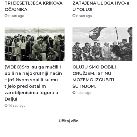
TRI DESETLJEĆA KRIKOVA
ZATAJENA ULOGA HVO-a
OČAJNIKA
U “OLUJI”
6 sati ago
8 sati ago
(VIDEO)Srbi su ga mučili i
OLUJU SMO DOBILI
ubili na najokrutniji način
ORUŽJEM. ISTINU
– još živom spalili su mu
MOŽEMO IZGUBITI
tijelo pred ostalim
ŠUTNJOM.
zarobljenicima logora u
1 dan ago
Dalju!
14 sati ago
Učitaj više