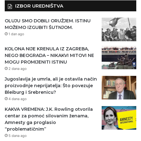
IZBOR UREDNIŠTVA
OLUJU SMO DOBILI ORUŽJEM. ISTINU
MOŽEMO IZGUBITI ŠUTNJOM.
1 dan ago
KOLONA NIJE KRENULA IZ ZAGREBA,
NEGO BEOGRADA – NIKAKVI MITOVI NE
MOGU PROMIJENITI ISTINU
2 dana ago
Jugoslavija je umrla, ali je ostavila način
proizvodnje neprijatelja: Što povezuje
Bleiburg i Srebrenicu?
4 dana ago
KAKVA VREMENA: J.K. Rowling otvorila
centar za pomoć silovanim ženama,
Amnesty ga proglasio
“problematičnim”
5 dana ago