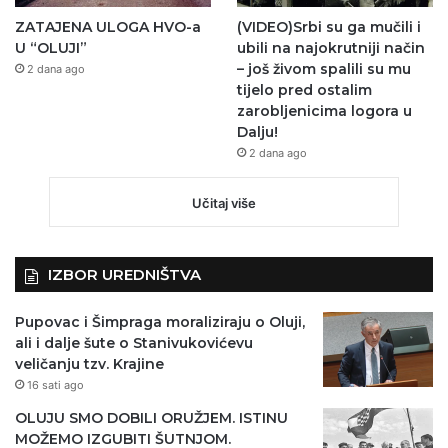
ZATAJENA ULOGA HVO-a
(VIDEO)Srbi su ga mučili i
U “OLUJI”
ubili na najokrutniji način
– još živom spalili su mu
2 dana ago
tijelo pred ostalim
zarobljenicima logora u
Dalju!
2 dana ago
Učitaj više
IZBOR UREDNIŠTVA
Pupovac i Šimpraga moraliziraju o Oluji,
ali i dalje šute o Stanivukovićevu
veličanju tzv. Krajine
16 sati ago
OLUJU SMO DOBILI ORUŽJEM. ISTINU
MOŽEMO IZGUBITI ŠUTNJOM.