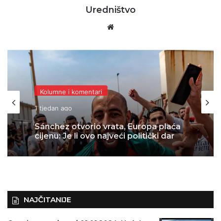
Uredništvo
Website
Kolumne i komentari
1 tjedan ago
Sánchez otvorio vrata, Europa plaća
cijenu: Je li ovo najveći politički dar
europskoj desnici?
NAJČITANIJE