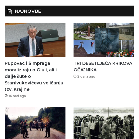
NAJNOVIJE
Pupovac i Šimpraga
TRI DESETLJEĆA KRIKOVA
moraliziraju o Oluji, ali i
OČAJNIKA
dalje šute o
2 dana ago
Stanivukovićevu veličanju
tzv. Krajine
16 sati ago