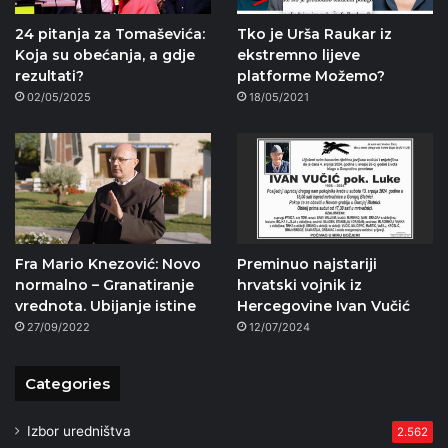
24 pitanja za Tomaševića:
Tko je Urša Raukar iz
Koja su obećanja, a gdje
ekstremno lijeve
rezultati?
platforme Možemo?
02/05/2025
18/05/2021
Fra Mario Knezović: Novo
Preminuo najstariji
normalno – Granatiranje
hrvatski vojnik iz
vrednota. Ubijanje istine
Hercegovine Ivan Vučić
27/09/2022
12/07/2024
Categories
Izbor uredništva
2.562