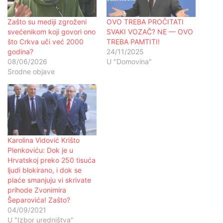
Zašto su mediji zgroženi
OVO TREBA PROČITATI
svećenikom koji govori ono
SVAKI VOZAČ? NE — OVO
što Crkva uči već 2000
TREBA PAMTITI!
godina?
24/11/2025
08/06/2026
U "Domovina"
Srodne objave
Karolina Vidović Krišto
Plenkoviću: Dok je u
Hrvatskoj preko 250 tisuća
ljudi blokirano, i dok se
plaće smanjuju vi skrivate
prihode Zvonimira
Šeparovića! Zašto?
04/09/2021
U "Izbor uredništva"