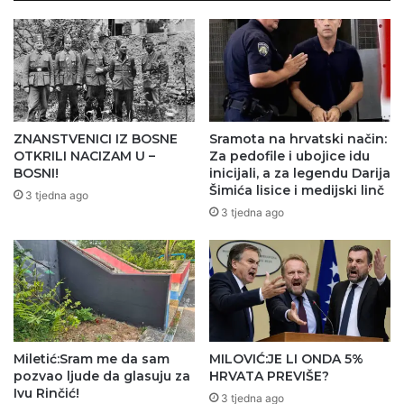
ZNANSTVENICI IZ BOSNE
Sramota na hrvatski način:
OTKRILI NACIZAM U –
Za pedofile i ubojice idu
BOSNI!
inicijali, a za legendu Darija
Šimića lisice i medijski linč
3 tjedna ago
3 tjedna ago
Miletić:Sram me da sam
MILOVIĆ:JE LI ONDA 5%
pozvao ljude da glasuju za
HRVATA PREVIŠE?
Ivu Rinčić!
3 tjedna ago