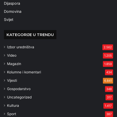
Dijaspora
Domovina
Svijet
KATEGORIJE U TRENDU
Izbor uredništva
2.562
Video
1.205
Magazin
1.859
Kolumne i komentari
434
Vijesti
6.841
Gospodarstvo
348
Uncategorized
317
Kultura
1.417
Sport
387