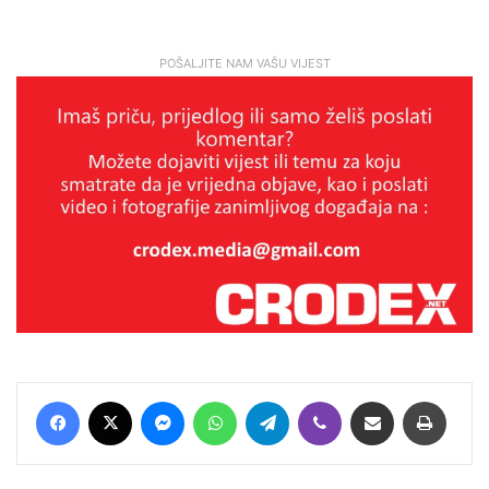
POŠALJITE NAM VAŠU VIJEST
Facebook
X
Messenger
WhatsApp
Telegram
Viber
Podijeli putem E-maila
Printaj