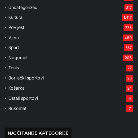
Uncategorized
317
Kultura
1.417
Povijest
778
Vjera
489
Sport
387
Nogomet
206
Tenis
77
Borilački sportovi
26
Košarka
24
Ostali sportovi
9
Rukomet
7
NAJČITANIJE KATEGORIJE