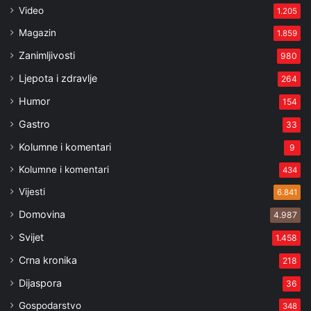
Video
1.205
Magazin
1.859
Zanimljivosti
980
Ljepota i zdravlje
264
Humor
154
Gastro
33
Kolumne i komentari
9
Kolumne i komentari
434
Vijesti
6.841
Domovina
4.987
Svijet
1.458
Crna kronika
218
Dijaspora
36
Gospodarstvo
348