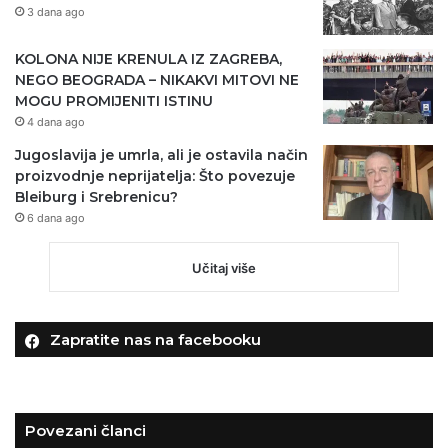
3 dana ago
KOLONA NIJE KRENULA IZ ZAGREBA,
NEGO BEOGRADA – NIKAKVI MITOVI NE
MOGU PROMIJENITI ISTINU
4 dana ago
Jugoslavija je umrla, ali je ostavila način
proizvodnje neprijatelja: Što povezuje
Bleiburg i Srebrenicu?
6 dana ago
Učitaj više
Zapratite nas na facebooku
Povezani članci