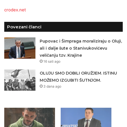
crodex.net
Povezani članci
Pupovac i Šimpraga moraliziraju o Oluji,
ali i dalje šute o Stanivukovićevu
veličanju tzv. Krajine
16 sati ago
OLUJU SMO DOBILI ORUŽJEM. ISTINU
MOŽEMO IZGUBITI ŠUTNJOM.
3 dana ago