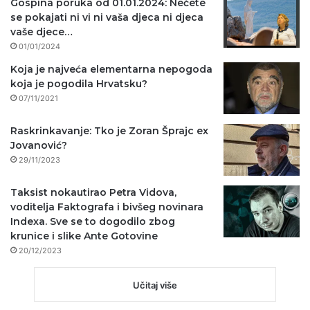
Gospina poruka od 01.01.2024: Nećete
se pokajati ni vi ni vaša djeca ni djeca
vaše djece…
01/01/2024
Koja je najveća elementarna nepogoda
koja je pogodila Hrvatsku?
07/11/2021
Raskrinkavanje: Tko je Zoran Šprajc ex
Jovanović?
29/11/2023
Taksist nokautirao Petra Vidova,
voditelja Faktografa i bivšeg novinara
Indexa. Sve se to dogodilo zbog
krunice i slike Ante Gotovine
20/12/2023
Učitaj više