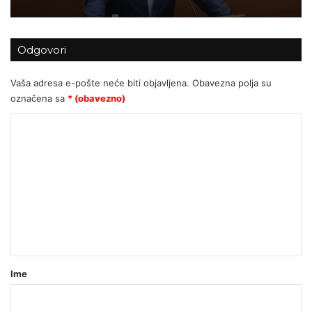
Odgovori
LAŽNI JUBILEJ
Vaša adresa e-pošte neće biti objavljena.
Obavezna polja su
označena sa
* (obavezno)
K
o
m
e
n
t
a
r
Ime
*
(