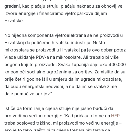
građani, kad plaćaju struju, plaćaju naknadu za obnovljive
izvore energije i financiramo vjetroparkove diljem
Hrvatske.
No nijedna komponenta vjetroelektrana se ne proizvodi u
Hrvatskoj da potičemo hrvatsku industriju. Nešto
mikrosolara se proizvodi u Hrvatskoj pa je ovo dobar potez
Vlade ukidanje PDV-a na mikrosolare. Ali trebalo bi više
pogona koji to proizvode. Svaka županija daje oko 400.000
kn pomoći socijalno ugroženima za ogrijev. Zamislite da su
prije četiri godine išli u smjeru da im ugrade mikrosolare,
da budu energetski neovisni, a ne da im se svake zime
daje pomoć za ogrijev.”
Ističe da formiranje cijena struje nije jasno budući da
proivodimo većinu energije: “Kad pričaju o tome da
HEP
treba poslovati tržišno, mi proizvodimo većinu energije –
ako je to tako, zašto bi ta cijena trebala biti takva da