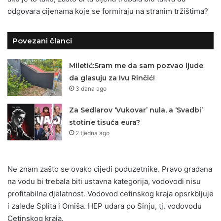
odgovara cijenama koje se formiraju na stranim tržištima?
Povezani članci
Miletić:Sram me da sam pozvao ljude
da glasuju za Ivu Rinčić!
3 dana ago
Za Sedlarov ‘Vukovar’ nula, a ‘Svadbi’
stotine tisuća eura?
2 tjedna ago
Ne znam zašto se ovako cijedi poduzetnike. Pravo građana
na vodu bi trebala biti ustavna kategorija, vodovodi nisu
profitabilna djelatnost. Vodovod cetinskog kraja opsrkbljuje
i zaleđe Splita i Omiša. HEP udara po Sinju, tj. vodovodu
Cetinskog kraja.