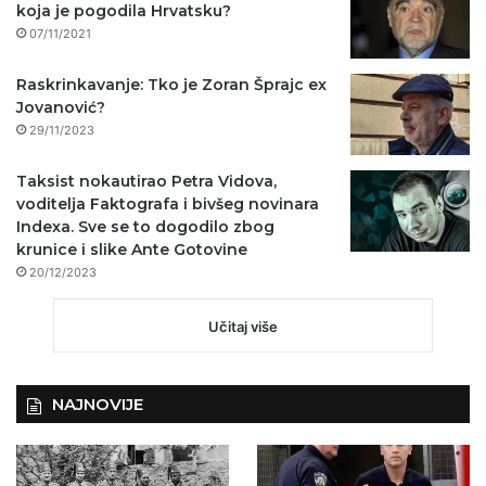
koja je pogodila Hrvatsku?
07/11/2021
Raskrinkavanje: Tko je Zoran Šprajc ex
Jovanović?
29/11/2023
Taksist nokautirao Petra Vidova,
voditelja Faktografa i bivšeg novinara
Indexa. Sve se to dogodilo zbog
krunice i slike Ante Gotovine
20/12/2023
Učitaj više
NAJNOVIJE