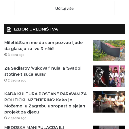
Učitaj više
IZBOR UREDNIŠTVA
Miletić:Sram me da sam pozvao ljude
da glasuju za Ivu Rinčić!
3 dana ago
Za Sedlarov ‘Vukovar’ nula, a ‘Svadbi’
stotine tisuća eura?
2 tjedna ago
KADA KULTURA POSTANE PARAVAN ZA
POLITIČKI INŽENJERING: Kako je
Možemo! u Zagrebu upropastio sjajan
projekt za djecu
2 tjedna ago
MEDIJSKA MANIPULACIJA ILI