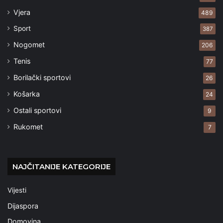
Vjera
489
Sport
387
Nogomet
206
Tenis
77
Borilački sportovi
26
Košarka
24
Ostali sportovi
9
Rukomet
7
NAJČITANIJE KATEGORIJE
Vijesti
Dijaspora
Domovina