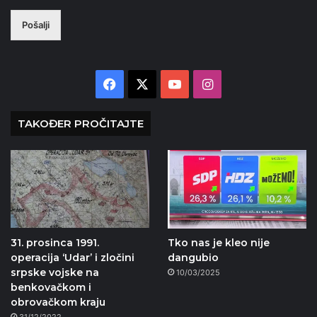
Pošalji
Facebook
X
YouTube
Instagram
TAKOĐER PROČITAJTE
31. prosinca 1991.
Tko nas je kleo nije
operacija ‘Udar’ i zločini
dangubio
srpske vojske na
10/03/2025
benkovačkom i
obrovačkom kraju
31/12/2022