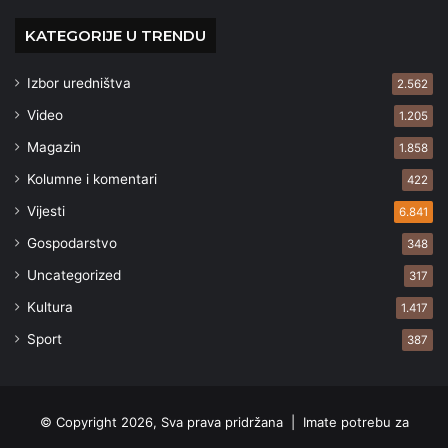
KATEGORIJE U TRENDU
Izbor uredništva
2.562
Video
1.205
Magazin
1.858
Kolumne i komentari
422
Vijesti
6.841
Gospodarstvo
348
Uncategorized
317
Kultura
1.417
Sport
387
© Copyright 2026, Sva prava pridržana |
Imate potrebu za