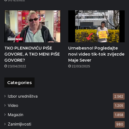
TKO PLENKOVIĆU PIŠE
Urnebesno! Pogledajte
GOVORE, A TKO MENI PIŠE
novi video tik-tok zvijezde
GOVORE?
Maje Sever
23/04/2022
22/03/2025
Categories
Izbor uredništva
2.562
Video
1.205
Magazin
1.858
Zanimljivosti
980