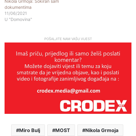
Nikola Grmoja: Šokiran sam
dokumentima
11/06/2021
U "Domovina"
POŠALJITE NAM VAŠU VIJEST
Miro Bulj
MOST
Nikola Grmoja