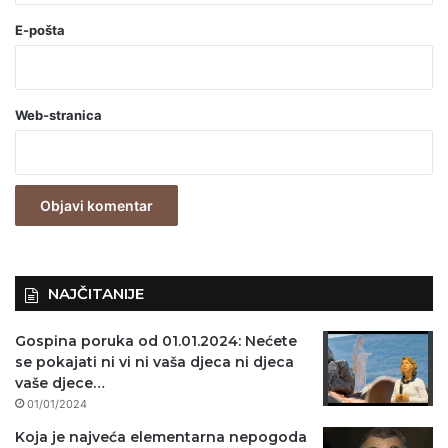
o
E-pošta
b
a
Web-stranica
v
e
z
n
o
)
NAJČITANIJE
Gospina poruka od 01.01.2024: Nećete
se pokajati ni vi ni vaša djeca ni djeca
vaše djece…
01/01/2024
Koja je najveća elementarna nepogoda