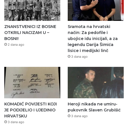
ZNANSTVENICI IZ BOSNE
Sramota na hrvatski
OTKRILI NACIZAM U –
način: Za pedofile i
BOSNI!
ubojice idu inicijali, a za
legendu Darija Šimića
2 dana ago
lisice i medijski linč
3 dana ago
KOMADIĆ POVIJESTI KOJI
Heroji nikada ne umiru-
JE PODIJELIO I UJEDINIO
pukovnik Slaven Grubišić
HRVATSKU
3 dana ago
3 dana ago