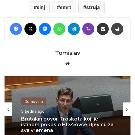
sinj
smrt
struja
Facebook
X
Messenger
WhatsApp
Telegram
Viber
Podijeli putem E-maila
Printaj
Tomislav
Website
Domovina
3 tjedna ago
Domovina
Brutalan govor Troskota koji je
istinom pokosio HDZ-ovce i ljevicu za
4 tjedna ago
sva vremena