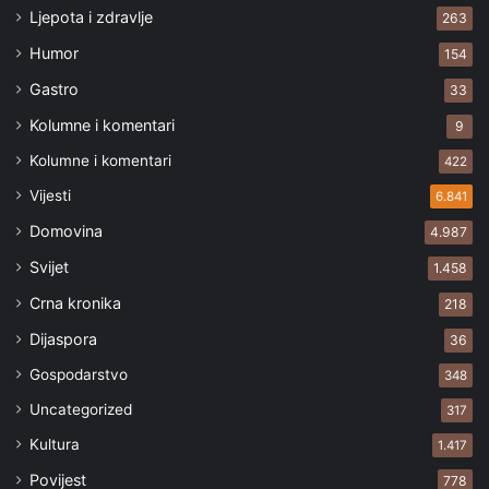
Ljepota i zdravlje
263
Humor
154
Gastro
33
Kolumne i komentari
9
Kolumne i komentari
422
Vijesti
6.841
Domovina
4.987
Svijet
1.458
Crna kronika
218
Dijaspora
36
Gospodarstvo
348
Uncategorized
317
Kultura
1.417
Povijest
778