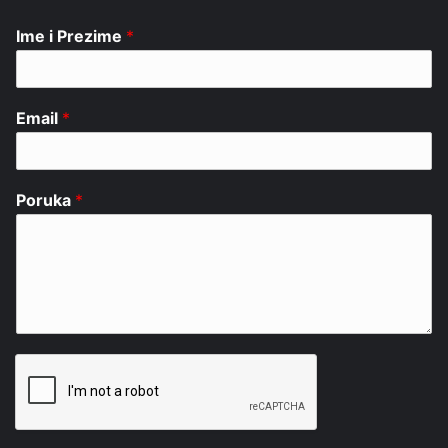
Ime i Prezime
*
Email
*
Poruka
*