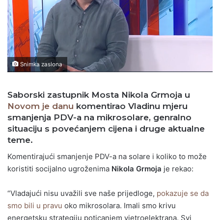
Snimka zaslona
Saborski zastupnik Mosta Nikola Grmoja u
Novom je danu
komentirao Vladinu mjeru
smanjenja PDV-a na mikrosolare, genralno
situaciju s povećanjem cijena i druge aktualne
teme.
Komentirajući smanjenje PDV-a na solare i koliko to može
koristiti socijalno ugroženima
Nikola Grmoja
je rekao:
“Vladajući nisu uvažili sve naše prijedloge,
pokazuje se da
smo bili u pravu
oko mikrosolara. Imali smo krivu
energetsku strategiju poticanjem vjetroelektrana. Svi