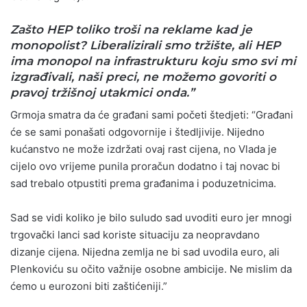
Zašto HEP toliko troši na reklame kad je
monopolist? Liberalizirali smo tržište, ali HEP
ima monopol na infrastrukturu koju smo svi mi
izgrađivali, naši preci, ne možemo govoriti o
pravoj tržišnoj utakmici onda.”
Grmoja smatra da će građani sami početi štedjeti: “Građani
će se sami ponašati odgovornije i štedljivije. Nijedno
kućanstvo ne može izdržati ovaj rast cijena, no Vlada je
cijelo ovo vrijeme punila proračun dodatno i taj novac bi
sad trebalo otpustiti prema građanima i poduzetnicima.
Sad se vidi koliko je bilo suludo sad uvoditi euro jer mnogi
trgovački lanci sad koriste situaciju za neopravdano
dizanje cijena. Nijedna zemlja ne bi sad uvodila euro, ali
Plenkoviću su očito važnije osobne ambicije. Ne mislim da
ćemo u eurozoni biti zaštićeniji.”