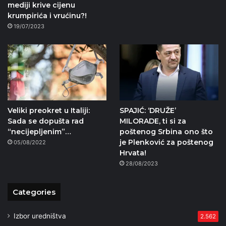
mediji krive cijenu
krumpirića i vrućinu?!
19/07/2023
Veliki preokret u Italiji:
SPAJIĆ: ‘DRUŽE’
Sada se dopušta rad
MILORADE, ti si za
“necijepljenim”…
poštenog Srbina ono što
je Plenković za poštenog
05/08/2022
Hrvata!
28/08/2023
Categories
Izbor uredništva
2.562