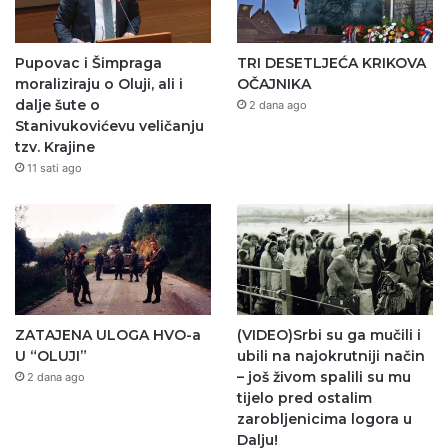
Pupovac i Šimpraga
TRI DESETLJEĆA KRIKOVA
moraliziraju o Oluji, ali i
OČAJNIKA
dalje šute o
2 dana ago
Stanivukovićevu veličanju
tzv. Krajine
11 sati ago
ZATAJENA ULOGA HVO-a
(VIDEO)Srbi su ga mučili i
U “OLUJI”
ubili na najokrutniji način
– još živom spalili su mu
2 dana ago
tijelo pred ostalim
zarobljenicima logora u
Dalju!