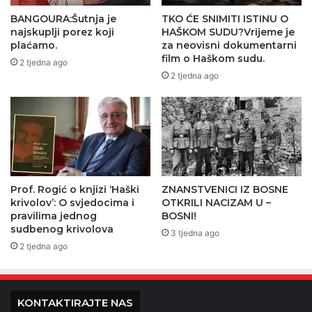
BANGOURA:Šutnja je
TKO ĆE SNIMITI ISTINU O
najskuplji porez koji
HAŠKOM SUDU?Vrijeme je
plaćamo.
za neovisni dokumentarni
film o Haškom sudu.
2 tjedna ago
2 tjedna ago
Prof. Rogić o knjizi ‘Haški
ZNANSTVENICI IZ BOSNE
krivolov’: O svjedocima i
OTKRILI NACIZAM U –
pravilima jednog
BOSNI!
sudbenog krivolova
3 tjedna ago
2 tjedna ago
KONTAKTIRAJTE NAS