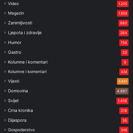
Video
1.205
Magazin
1.859
Zanimljivosti
980
Ljepota i zdravlje
264
Humor
154
Gastro
33
Kolumne i komentari
9
Kolumne i komentari
434
Vijesti
6.841
Domovina
4.987
Svijet
1.458
Crna kronika
218
Dijaspora
36
Gospodarstvo
348