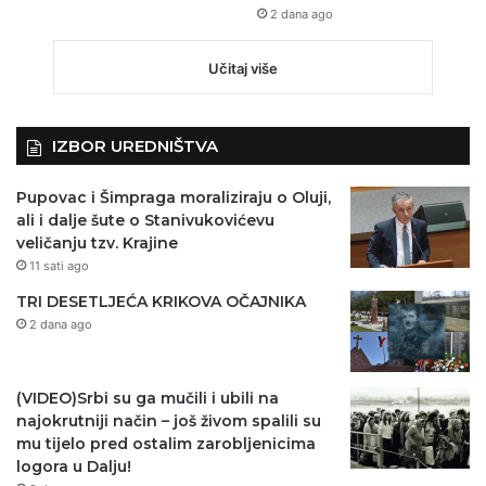
2 dana ago
Učitaj više
IZBOR UREDNIŠTVA
Pupovac i Šimpraga moraliziraju o Oluji,
ali i dalje šute o Stanivukovićevu
veličanju tzv. Krajine
11 sati ago
TRI DESETLJEĆA KRIKOVA OČAJNIKA
2 dana ago
(VIDEO)Srbi su ga mučili i ubili na
najokrutniji način – još živom spalili su
mu tijelo pred ostalim zarobljenicima
logora u Dalju!