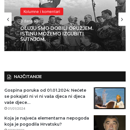
Kolumne i komentari
Kolumne i komentari
3 dana ago
4 dana ago
OLUJU SMO DOBILI ORUŽJEM.
ISTINU MOŽEMO IZGUBITI
KOLONA NIJE KRENULA IZ ZAGREBA,
ŠUTNJOM.
NEGO BEOGRADA – NIKAKVI MITOVI
NE MOGU PROMIJENITI ISTINU
NAJČITANIJE
Gospina poruka od 01.01.2024: Nećete
se pokajati ni vi ni vaša djeca ni djeca
vaše djece…
01/01/2024
Koja je najveća elementarna nepogoda
koja je pogodila Hrvatsku?