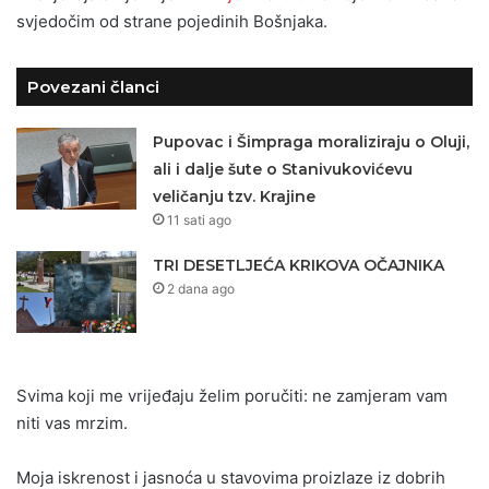
svjedočim od strane pojedinih Bošnjaka.
Povezani članci
Pupovac i Šimpraga moraliziraju o Oluji,
ali i dalje šute o Stanivukovićevu
veličanju tzv. Krajine
11 sati ago
TRI DESETLJEĆA KRIKOVA OČAJNIKA
2 dana ago
Svima koji me vrijeđaju želim poručiti: ne zamjeram vam
niti vas mrzim.
Moja iskrenost i jasnoća u stavovima proizlaze iz dobrih