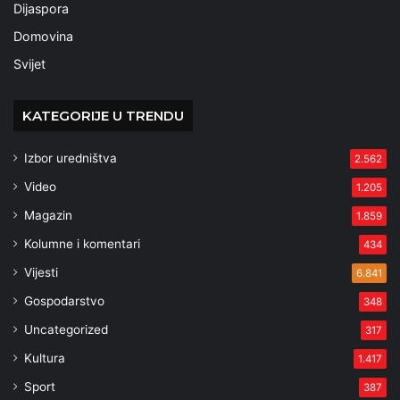
Dijaspora
Domovina
Svijet
KATEGORIJE U TRENDU
Izbor uredništva
2.562
Video
1.205
Magazin
1.859
Kolumne i komentari
434
Vijesti
6.841
Gospodarstvo
348
Uncategorized
317
Kultura
1.417
Sport
387