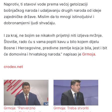
Naprotiv, ti stavovi vode prema većoj getoizaciji
bošnjačkog naroda i udaljavanju drugih naroda od ideje
zajedničke države. Mislim da to mnogi istinoljubivi i
dobronamjerni ljudi shvaćaju.
I za kraj, ne bojim se nikakvih prijetnji niti izljeva mržnje.
Štoviše, rado ću s vama popiti kavu u bilo kojem dijelu
Bosne i Hercegovine, predivne zemlje koja je bila, jest i bit
će domovina i hrvatskog naroda.” napisao je
Grmoja.
crodex.net
Grmoja: “Perverzno
Grmoja: Treba stvoriti