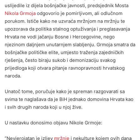
uslijedile iz dijela bošnjačke javnosti, predsjednik Mosta
Nikola Grmoja
odgovorio je pomirljivom, ali odlučnom
porukom. Ističe kako ne uzvraća mržnjom na mržnju te
upozorava da politika stalnog optuživanja i preglasavanja
Hrvata ne vodi jačanju Bosne i Hercegovine, nego
njezinom daljnjem unutarnjem slabljenju. Grmoja smatra da
bošnjačke političke elite, umjesto traženja zajedničkih
rješenja, često biraju sukob i demonizaciju svakog
prijedloga koji otvara pitanje ravnopravnosti hrvatskog
naroda.
Unatoč tome, poručuje kako je spreman razgovarati sa
svima te naglašava da je BiH jednako domovina Hrvata kao
i svih drugih naroda koji u njoj žive.
U nastavku donosimo objavu Nikole Grmoje:
”Nevjerojatan je izljev
mržnje
i nekulture kojem ovih dana