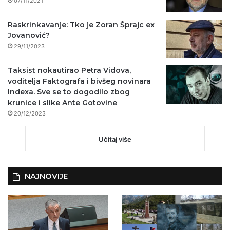
07/11/2021
Raskrinkavanje: Tko je Zoran Šprajc ex
Jovanović?
29/11/2023
Taksist nokautirao Petra Vidova,
voditelja Faktografa i bivšeg novinara
Indexa. Sve se to dogodilo zbog
krunice i slike Ante Gotovine
20/12/2023
Učitaj više
NAJNOVIJE