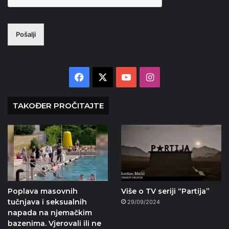
Pošalji
Facebook
X
YouTube
Instagram
TAKOĐER PROČITAJTE
Poplava masovnih
Više o TV seriji “Partija”
tučnjava i seksualnih
29/09/2024
napada na njemačkim
bazenima. Vjerovali ili ne