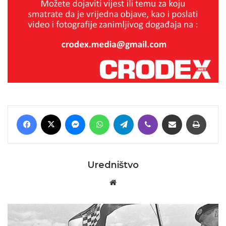
Facebook
X
Messenger
WhatsApp
Telegram
Viber
Podijeli putem E-maila
Printaj
Uredništvo
Website