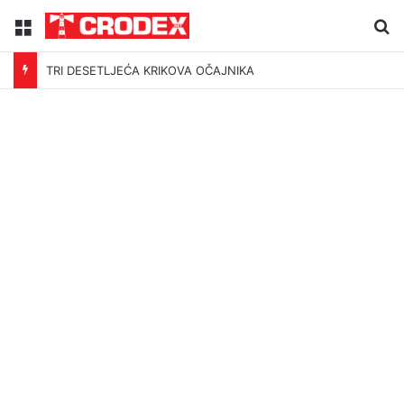
Menu
Tr
TRI DESETLJEĆA KRIKOVA OČAJNIKA