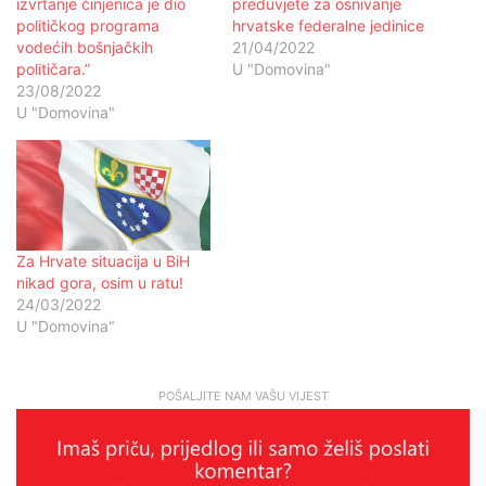
izvrtanje činjenica je dio
preduvjete za osnivanje
političkog programa
hrvatske federalne jedinice
vodećih bošnjačkih
21/04/2022
političara.”
U "Domovina"
23/08/2022
U "Domovina"
Za Hrvate situacija u BiH
nikad gora, osim u ratu!
24/03/2022
U "Domovina"
POŠALJITE NAM VAŠU VIJEST