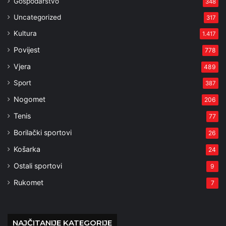
Gospodarstvo
348
Uncategorized
317
Kultura
1.417
Povijest
778
Vjera
489
Sport
387
Nogomet
206
Tenis
77
Borilački sportovi
26
Košarka
24
Ostali sportovi
9
Rukomet
7
NAJČITANIJE KATEGORIJE