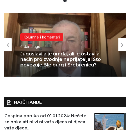
Website
Kolumne i komentari
Kolumne i komentari
1 tjedan ago
6 dana ago
KAKVA VREMENA: J.K. Rowling
otvorila centar za pomoć silovanim
ženama, Amnesty ga proglasio
“problematičnim”
Jugoslavija je umrla, ali je ostavila
način proizvodnje neprijatelja: Što
povezuje Bleiburg i Srebrenicu?
NAJČITANIJE
Gospina poruka od 01.01.2024: Nećete
se pokajati ni vi ni vaša djeca ni djeca
vaše djece…