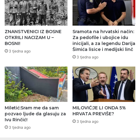
ZNANSTVENICI IZ BOSNE
Sramota na hrvatski način:
OTKRILI NACIZAM U –
Za pedofile i ubojice idu
BOSNI!
inicijali, a za legendu Darija
Šimića lisice i medijski linč
3 tjedna ago
3 tjedna ago
Miletić:Sram me da sam
MILOVIĆ:JE LI ONDA 5%
pozvao ljude da glasuju za
HRVATA PREVIŠE?
Ivu Rinčić!
3 tjedna ago
3 tjedna ago