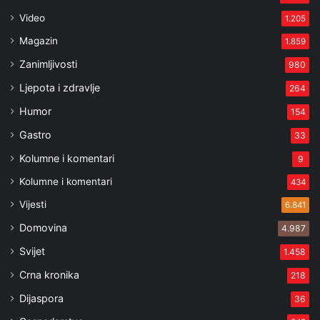
Video
1.205
Magazin
1.859
Zanimljivosti
980
Ljepota i zdravlje
264
Humor
154
Gastro
33
Kolumne i komentari
9
Kolumne i komentari
434
Vijesti
6.841
Domovina
4.987
Svijet
1.458
Crna kronika
218
Dijaspora
36