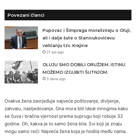
Povezani članci
Pupovac i Šimpraga moraliziraju o Oluji,
ali i dalje šute o Stanivukovićevu
veličanju tzv. Krajine
21 sat ago
OLUJU SMO DOBILI ORUŽJEM. ISTINU
MOŽEMO IZGUBITI ŠUTNJOM.
3 dana ago
Ovakva žena zavrjeđuje najveće poštovanje, divljenje,
zahvalu, nasljedovanje. Ona mora biti ideal mnogima kako
se čuva i bračna vjernost prema suprugu koji robuje 32
godine. Oh, kakva je to samo žena bila. Svi koji je znaju
mogu samo reći: Najveća žena koja je hodila među nama.