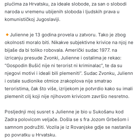
plućima za Hrvatsku, za ideale slobode, za san o slobodi
naroda u vremenu ubijenih sloboda i ljudskih prava u
komunističkoj Jugoslaviji.
Julienne je 13 godina provela u zatvoru. Tako je zbog
okolnosti moralo biti. Nikakve subjektivne krivice na njoj ne
bijaše da bi toliko robovala. Američki sudac 1977. na
izricanju presude Zvonki, Julienne i ostalima je rekao:
“Gospodin Bušić nije ni terorist ni kriminalac“, te da su
njegovi motivi i ideali bili plemeniti“. Sudac Zvonku, Julienn
i ostale sudionike otmice zrakoplova nije smatrao
teroristima, čak što više, izrijekom je potvrdio kako su imali
plemenit cilj koji nije njihovom krivicom završio nesretno.
Posljednji moj susret s Julienne je bio u Sukošanu kod
Zadra polovicom veljače. Došla se s fra Jozom Grbešom i
samnom podružiti. Vozila je iz Rovanjske gdje se nastanila
po povratku u Hrvatsku.