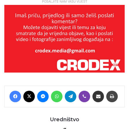
POŠALJITE NAM VAŠU VIJEST
Facebook
X
Messenger
WhatsApp
Telegram
Viber
Podijeli putem E-maila
Printaj
Uredništvo