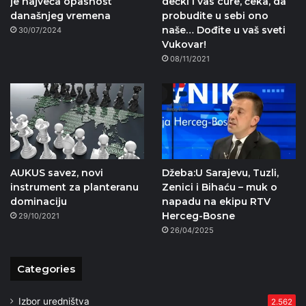
je najveća opasnost
dečki i vas cure, čeka, da
današnjeg vremena
probudite u sebi ono
naše… Dođite u vaš sveti
30/07/2024
Vukovar!
08/11/2021
AUKUS savez, novi
Džeba:U Sarajevu, Tuzli,
instrument za planteranu
Zenici i Bihaću – muk o
dominaciju
napadu na ekipu RTV
Herceg-Bosne
29/10/2021
26/04/2025
Categories
Izbor uredništva
2.562