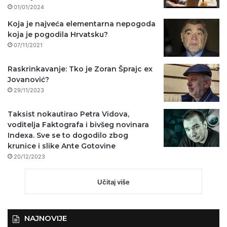
01/01/2024
Koja je najveća elementarna nepogoda
koja je pogodila Hrvatsku?
07/11/2021
Raskrinkavanje: Tko je Zoran Šprajc ex
Jovanović?
29/11/2023
Taksist nokautirao Petra Vidova,
voditelja Faktografa i bivšeg novinara
Indexa. Sve se to dogodilo zbog
krunice i slike Ante Gotovine
20/12/2023
Učitaj više
NAJNOVIJE