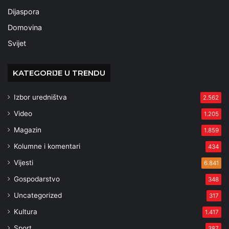
Dijaspora
Domovina
Svijet
KATEGORIJE U TRENDU
Izbor uredništva
2.562
Video
1.205
Magazin
1.859
Kolumne i komentari
434
Vijesti
6.841
Gospodarstvo
348
Uncategorized
317
Kultura
1.417
Sport
387