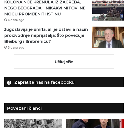
KOLONA NIJE KRENULA IZ ZAGREBA,
NEGO BEOGRADA – NIKAKVI MITOVI NE
MOGU PROMIJENITI ISTINU
4 dana ago
Jugoslavija je umrla, ali je ostavila način
proizvodnje neprijatelja: Što povezuje
Bleiburg i Srebrenicu?
6 dana ago
Učitaj više
Zapratite nas na facebooku
Povezani članci