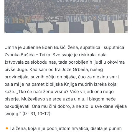
Umrla je Julienne Eden Bušić, žena, supatnica i suputnica
Zvonka Bušića – Taika. Sve svoje je riskirala, dala,
žrtvovala za slobodu nas, tada porobljenih ljudi u okovima
bivše Juge. Kad sam od fra Joze Grbeša, našeg
provincijala, suznih očiju on bijaše, čuo za njezinu smrt
pala mi je na pamet biblijska Knjiga mudrih izreka koja
kaže: „Tko će naći ženu vrsnu? Više vrijedi ona nego
biserje. Muževljevo se srce uzda u nju, i blagom neće
oskudijevati. Ona mu čini dobro, a ne zlo, u sve dane vijeka
svojeg.“ (Izr 31, 10-12).
Ta žena, koja nije podrijetlom hrvatica, disala je punim