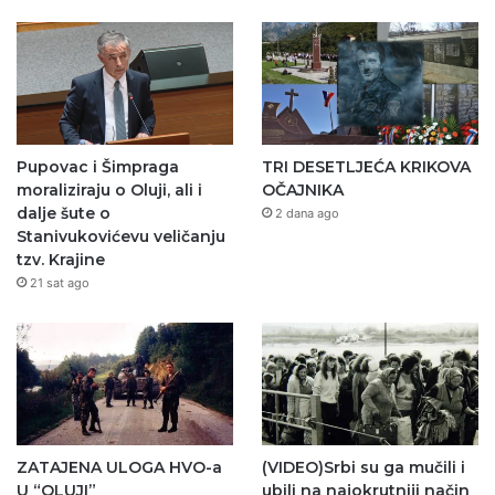
Pupovac i Šimpraga
TRI DESETLJEĆA KRIKOVA
moraliziraju o Oluji, ali i
OČAJNIKA
dalje šute o
2 dana ago
Stanivukovićevu veličanju
tzv. Krajine
21 sat ago
ZATAJENA ULOGA HVO-a
(VIDEO)Srbi su ga mučili i
U “OLUJI”
ubili na najokrutniji način