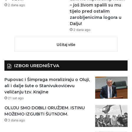
– još živom spalili su mu
2 dana ago
tijelo pred ostalim
zarobljenicima logora u
Dalju!
2 dana ago
Učitaj više
IZBOR UREDNIŠTVA
Pupovac i Šimpraga moraliziraju o Oluji,
ali i dalje šute o Stanivukovićevu
veličanju tzv. Krajine
21 sat ago
OLUJU SMO DOBILI ORUŽJEM. ISTINU
MOŽEMO IZGUBITI ŠUTNJOM.
3 dana ago