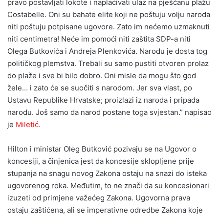
pravo postavljati lokote i naplaćivati ulaz na pješčanu plažu
Costabelle. Oni su bahate elite koji ne poštuju volju naroda
niti poštuju potpisane ugovore. Zato im nećemo uzmaknuti
niti centimetra! Neće im pomoći niti zaštita SDP-a niti
Olega Butkovića i Andreja Plenkovića. Narodu je dosta tog
političkog plemstva. Trebali su samo pustiti otvoren prolaz
do plaže i sve bi bilo dobro. Oni misle da mogu što god
žele… i zato će se suočiti s narodom. Jer sva vlast, po
Ustavu Republike Hrvatske; proizlazi iz naroda i pripada
narodu. Još samo da narod postane toga svjestan.” napisao
je
Miletić.
Hilton i ministar Oleg Butković pozivaju se na Ugovor o
koncesiji, a činjenica jest da koncesije sklopljene prije
stupanja na snagu novog Zakona ostaju na snazi do isteka
ugovorenog roka. Međutim, to ne znači da su koncesionari
izuzeti od primjene važećeg Zakona. Ugovorna prava
ostaju zaštićena, ali se imperativne odredbe Zakona koje