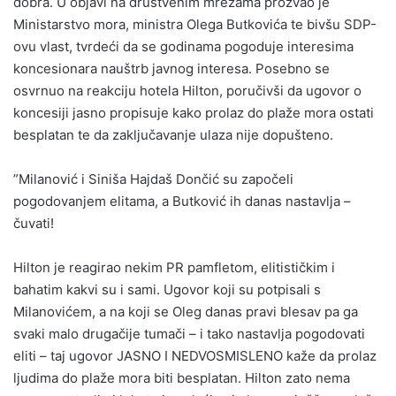
dobra. U objavi na društvenim mrežama prozvao je
Ministarstvo mora, ministra Olega Butkovića te bivšu SDP-
ovu vlast, tvrdeći da se godinama pogoduje interesima
koncesionara nauštrb javnog interesa. Posebno se
osvrnuo na reakciju hotela Hilton, poručivši da ugovor o
koncesiji jasno propisuje kako prolaz do plaže mora ostati
besplatan te da zaključavanje ulaza nije dopušteno.
”Milanović i Siniša Hajdaš Dončić su započeli
pogodovanjem elitama, a Butković ih danas nastavlja –
čuvati!
Hilton je reagirao nekim PR pamfletom, elitističkim i
bahatim kakvi su i sami. Ugovor koji su potpisali s
Milanovićem, a na koji se Oleg danas pravi blesav pa ga
svaki malo drugačije tumači – i tako nastavlja pogodovati
eliti – taj ugovor JASNO I NEDVOSMISLENO kaže da prolaz
ljudima do plaže mora biti besplatan. Hilton zato nema