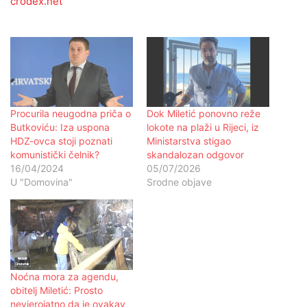
crodex.net
Procurila neugodna priča o
Dok Miletić ponovno reže
Butkoviću: Iza uspona
lokote na plaži u Rijeci, iz
HDZ-ovca stoji poznati
Ministarstva stigao
komunistički čelnik?
skandalozan odgovor
16/04/2024
05/07/2026
U "Domovina"
Srodne objave
Noćna mora za agendu,
obitelj Miletić: Prosto
nevjerojatno da je ovakav