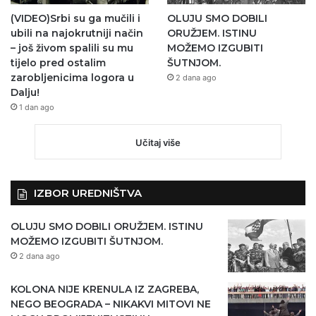
(VIDEO)Srbi su ga mučili i
OLUJU SMO DOBILI
ubili na najokrutniji način
ORUŽJEM. ISTINU
– još živom spalili su mu
MOŽEMO IZGUBITI
tijelo pred ostalim
ŠUTNJOM.
zarobljenicima logora u
2 dana ago
Dalju!
1 dan ago
Učitaj više
IZBOR UREDNIŠTVA
OLUJU SMO DOBILI ORUŽJEM. ISTINU
MOŽEMO IZGUBITI ŠUTNJOM.
2 dana ago
KOLONA NIJE KRENULA IZ ZAGREBA,
NEGO BEOGRADA – NIKAKVI MITOVI NE