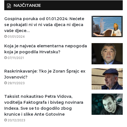
NAJČITANIJE
Gospina poruka od 01.01.2024: Nećete
se pokajati ni vi ni vaša djeca ni djeca
vaše djece…
01/01/2024
Koja je najveća elementarna nepogoda
koja je pogodila Hrvatsku?
07/11/2021
Raskrinkavanje: Tko je Zoran Šprajc ex
Jovanović?
29/11/2023
Taksist nokautirao Petra Vidova,
voditelja Faktografa i bivšeg novinara
Indexa. Sve se to dogodilo zbog
krunice i slike Ante Gotovine
20/12/2023