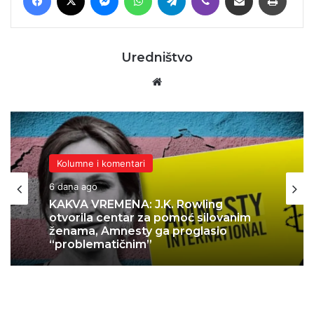
Uredništvo
Website
Kolumne i komentari
6 dana ago
KAKVA VREMENA: J.K. Rowling
otvorila centar za pomoć silovanim
ženama, Amnesty ga proglasio
“problematičnim”