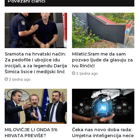
Povezani članci
Sramota na hrvatski način:
Miletić:Sram me da sam
Za pedofile i ubojice idu
pozvao ljude da glasuju za
inicijali, a za legendu Darija
Ivu Rinčić!
Šimića lisice i medijski linč
3 tjedna ago
3 tjedna ago
MILOVIĆ:JE LI ONDA 5%
Čeka nas novo doba rada:
HRVATA PREVIŠE?
Umjetna inteligencija neće