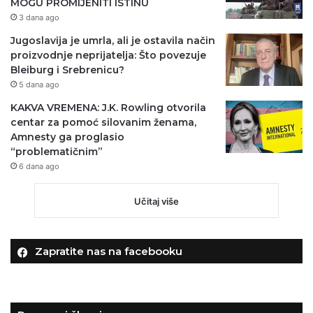
MOGU PROMIJENITI ISTINU
3 dana ago
Jugoslavija je umrla, ali je ostavila način
proizvodnje neprijatelja: Što povezuje
Bleiburg i Srebrenicu?
5 dana ago
KAKVA VREMENA: J.K. Rowling otvorila
centar za pomoć silovanim ženama,
Amnesty ga proglasio
“problematičnim”
6 dana ago
Učitaj više
Zapratite nas na facebooku