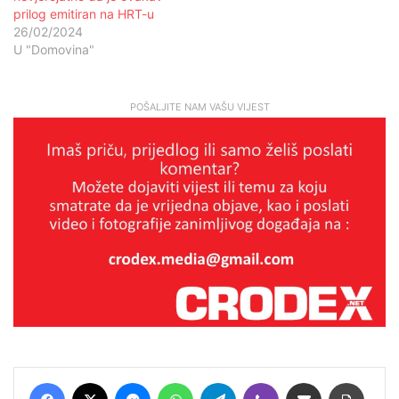
prilog emitiran na HRT-u
26/02/2024
U "Domovina"
POŠALJITE NAM VAŠU VIJEST
Facebook
X
Messenger
WhatsApp
Telegram
Viber
Podijeli putem E-maila
Printaj