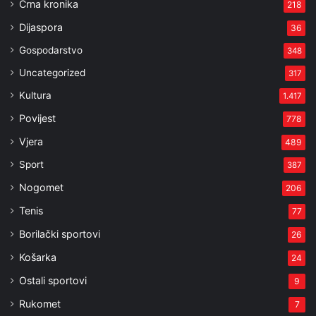
Crna kronika
218
Dijaspora
36
Gospodarstvo
348
Uncategorized
317
Kultura
1.417
Povijest
778
Vjera
489
Sport
387
Nogomet
206
Tenis
77
Borilački sportovi
26
Košarka
24
Ostali sportovi
9
Rukomet
7