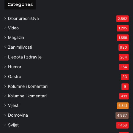
Categories
Izbor uredništva
2.562
Video
1.205
Magazin
1.859
Zanimljivosti
980
Ljepota i zdravlje
264
Humor
154
Gastro
33
Kolumne i komentari
9
Kolumne i komentari
433
Vijesti
6.841
Domovina
4.987
Svijet
1.458