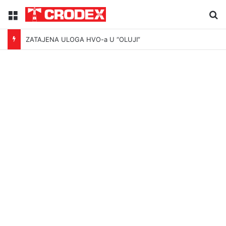
Menu
Tr
ZATAJENA ULOGA HVO-a U “OLUJI”