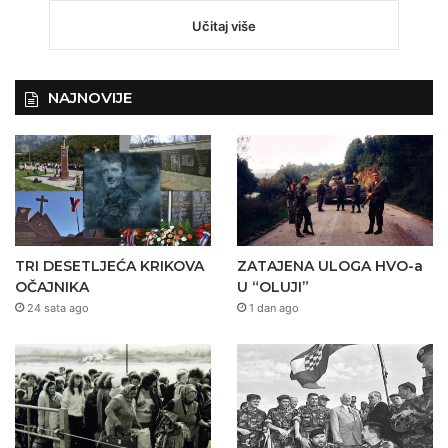
Učitaj više
NAJNOVIJE
TRI DESETLJEĆA KRIKOVA
ZATAJENA ULOGA HVO-a
OČAJNIKA
U “OLUJI”
24 sata ago
1 dan ago