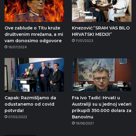
Ove zablude o Titu kruže
Knezović:”SRAM VAS BILO
društvenim mrežama, a mi
HRVATSKI MEDIJI”
vam donosimo odgovore
11/01/2023
16/07/2024
Capak: Razmišljamo da
Fra Ivo Tadić: Hrvati u
odustanemo od covid
Australiji su u jednoj večeri
potvrda!
prikupili 350.000 dolara za
Banovinu
07/02/2022
19/06/2021