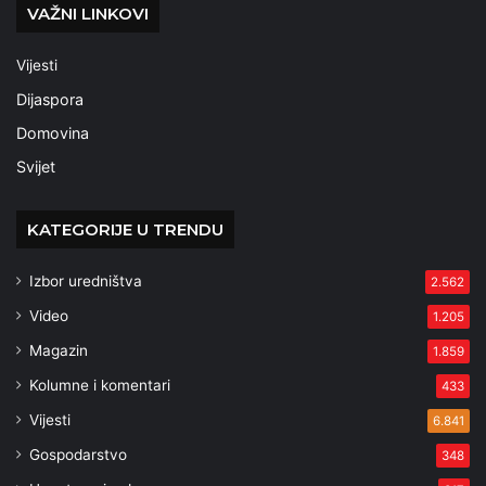
VAŽNI LINKOVI
Vijesti
Dijaspora
Domovina
Svijet
KATEGORIJE U TRENDU
Izbor uredništva
2.562
Video
1.205
Magazin
1.859
Kolumne i komentari
433
Vijesti
6.841
Gospodarstvo
348