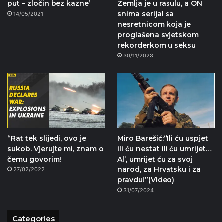
put – zločin bez kazne’
Zemlja je u rasulu, a ON
snima serijal sa
14/05/2021
nesretnicom koja je
proglašena svjetskom
rekorderkom u seksu
30/11/2023
“Rat tek slijedi, ovo je
Miro Barešić:“Ili ću uspjet
sukob. Vjerujte mi, znam o
ili ću nestat ili ću umrijet…
čemu govorim!
Al’, umrijet ću za svoj
narod, za Hrvatsku i za
27/02/2022
pravdu!”(Video)
31/07/2024
Categories