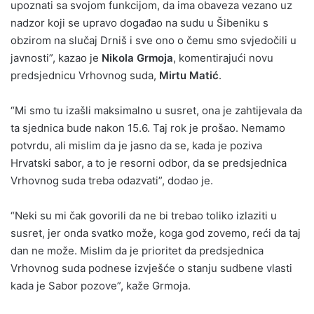
upoznati sa svojom funkcijom, da ima obaveza vezano uz
nadzor koji se upravo događao na sudu u Šibeniku s
obzirom na slučaj Drniš i sve ono o čemu smo svjedočili u
javnosti”, kazao je
Nikola Grmoja
, komentirajući novu
predsjednicu Vrhovnog suda,
Mirtu Matić
.
“Mi smo tu izašli maksimalno u susret, ona je zahtijevala da
ta sjednica bude nakon 15.6. Taj rok je prošao. Nemamo
potvrdu, ali mislim da je jasno da se, kada je poziva
Hrvatski sabor, a to je resorni odbor, da se predsjednica
Vrhovnog suda treba odazvati”, dodao je.
“Neki su mi čak govorili da ne bi trebao toliko izlaziti u
susret, jer onda svatko može, koga god zovemo, reći da taj
dan ne može. Mislim da je prioritet da predsjednica
Vrhovnog suda podnese izvješće o stanju sudbene vlasti
kada je Sabor pozove”, kaže Grmoja.