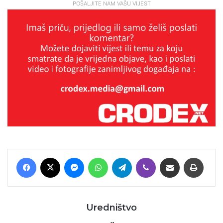
POŠALJITE NAM VAŠU VIJEST
Facebook
X
Messenger
WhatsApp
Telegram
Viber
Podijeli putem E-maila
Printaj
Uredništvo