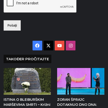
Pošalji
Facebook
X
YouTube
Instagram
TAKOĐER PROČITAJTE
ISTINA O BLEIBURŠKIM
ZORAN ŠPRAJC
MARŠEVIMA SMRTI – Križni
DOTAKNUO DNO DNA: