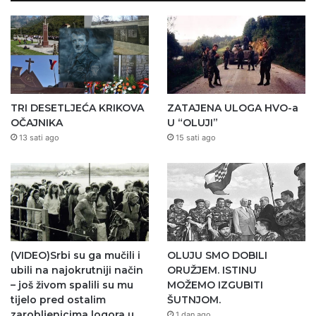
TRI DESETLJEĆA KRIKOVA
ZATAJENA ULOGA HVO-a
OČAJNIKA
U “OLUJI”
13 sati ago
15 sati ago
(VIDEO)Srbi su ga mučili i
OLUJU SMO DOBILI
ubili na najokrutniji način
ORUŽJEM. ISTINU
– još živom spalili su mu
MOŽEMO IZGUBITI
tijelo pred ostalim
ŠUTNJOM.
zarobljenicima logora u
1 dan ago