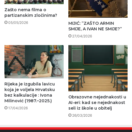
Zašto nema filma o
partizanskim zločinima?
05/05/2026
MIJIĆ: ”ZAŠTO ARMIN
SMIJE, A IVAN NE SMIJE?”
27/04/2026
Rijeka je izgubila lavicu
koja je voljela Hrvatsku
bez kalkulacije : Ivona
Obrazovne nejednakosti u
Milinović (1987.–2025.)
AI-eri: kad se nejednakost
seli iz škole u obitelj
17/04/2026
26/03/2026