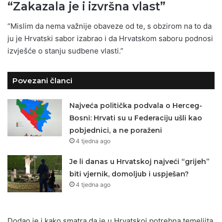
“Zakazala je i izvršna vlast”
“Mislim da nema važnije obaveze od te, s obzirom na to da
ju je Hrvatski sabor izabrao i da Hrvatskom saboru podnosi
izvješće o stanju sudbene vlasti.”
Povezani članci
Najveća politička podvala o Herceg-
Bosni: Hrvati su u Federaciju ušli kao
pobjednici, a ne poraženi
4 tjedna ago
Je li danas u Hrvatskoj najveći “grijeh”
biti vjernik, domoljub i uspješan?
4 tjedna ago
Dodao je i kako smatra da je u Hrvatskoj potrebna temeljita