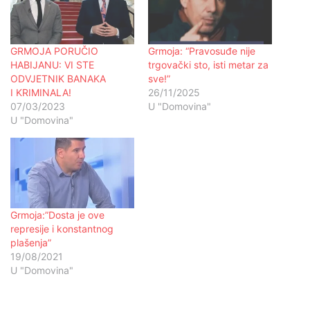
GRMOJA PORUČIO
Grmoja: “Pravosuđe nije
HABIJANU: VI STE
trgovački sto, isti metar za
ODVJETNIK BANAKA
sve!”
I KRIMINALA!
26/11/2025
07/03/2023
U "Domovina"
U "Domovina"
Grmoja:”Dosta je ove
represije i konstantnog
plašenja”
19/08/2021
U "Domovina"