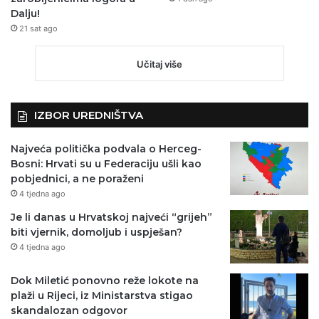
Dalju!
21 sat ago
Učitaj više
IZBOR UREDNIŠTVA
Najveća politička podvala o Herceg-
Bosni: Hrvati su u Federaciju ušli kao
pobjednici, a ne poraženi
4 tjedna ago
Je li danas u Hrvatskoj najveći “grijeh”
biti vjernik, domoljub i uspješan?
4 tjedna ago
Dok Miletić ponovno reže lokote na
plaži u Rijeci, iz Ministarstva stigao
skandalozan odgovor