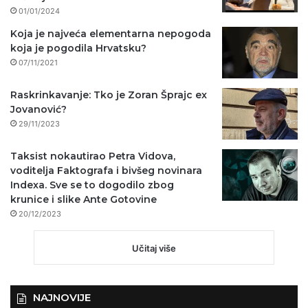
01/01/2024
Koja je najveća elementarna nepogoda
koja je pogodila Hrvatsku?
07/11/2021
Raskrinkavanje: Tko je Zoran Šprajc ex
Jovanović?
29/11/2023
Taksist nokautirao Petra Vidova,
voditelja Faktografa i bivšeg novinara
Indexa. Sve se to dogodilo zbog
krunice i slike Ante Gotovine
20/12/2023
Učitaj više
NAJNOVIJE