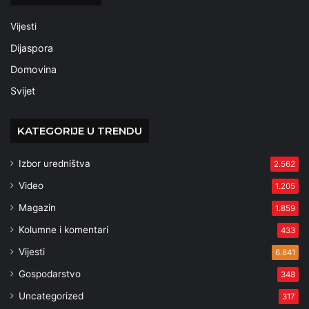
Vijesti
Dijaspora
Domovina
Svijet
KATEGORIJE U TRENDU
Izbor uredništva
2.562
Video
1.205
Magazin
1.859
Kolumne i komentari
433
Vijesti
6.841
Gospodarstvo
348
Uncategorized
317