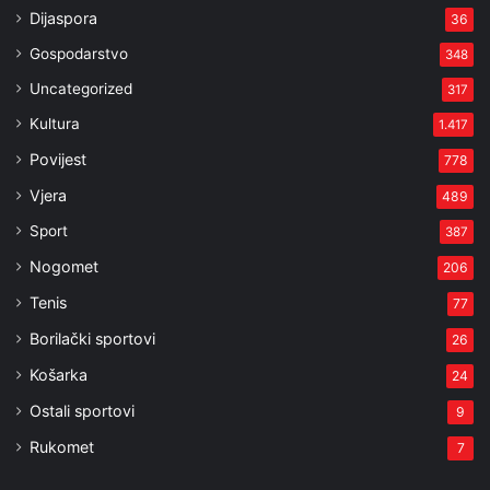
Dijaspora
36
Gospodarstvo
348
Uncategorized
317
Kultura
1.417
Povijest
778
Vjera
489
Sport
387
Nogomet
206
Tenis
77
Borilački sportovi
26
Košarka
24
Ostali sportovi
9
Rukomet
7