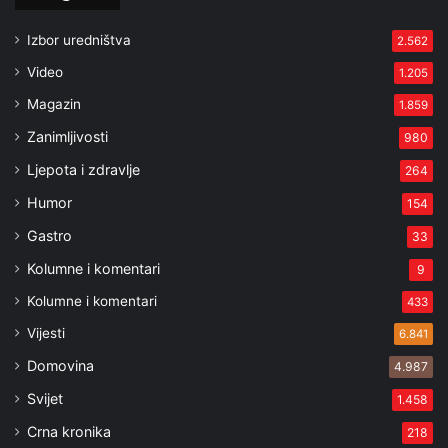
Izbor uredništva
2.562
Video
1.205
Magazin
1.859
Zanimljivosti
980
Ljepota i zdravlje
264
Humor
154
Gastro
33
Kolumne i komentari
9
Kolumne i komentari
433
Vijesti
6.841
Domovina
4.987
Svijet
1.458
Crna kronika
218