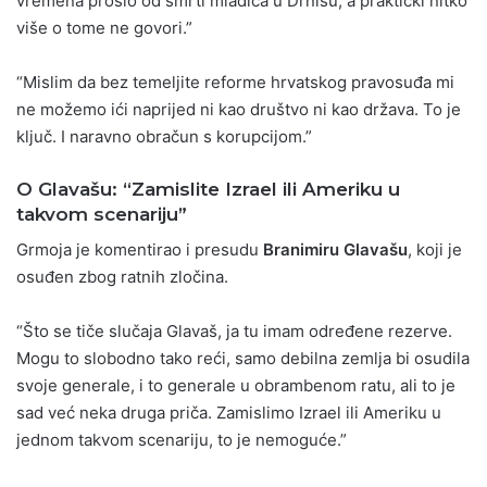
vremena prošlo od smrti mladića u Drnišu, a praktički nitko
više o tome ne govori.”
“Mislim da bez temeljite reforme hrvatskog pravosuđa mi
ne možemo ići naprijed ni kao društvo ni kao država. To je
ključ. I naravno obračun s korupcijom.”
O Glavašu: “Zamislite Izrael ili Ameriku u
takvom scenariju”
Grmoja je komentirao i presudu
Branimiru Glavašu
, koji je
osuđen zbog ratnih zločina.
“Što se tiče slučaja Glavaš, ja tu imam određene rezerve.
Mogu to slobodno tako reći, samo debilna zemlja bi osudila
svoje generale, i to generale u obrambenom ratu, ali to je
sad već neka druga priča. Zamislimo Izrael ili Ameriku u
jednom takvom scenariju, to je nemoguće.”