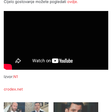
Cijelo gostovanje možete pogledati
ovdje.
Izvor:
N1
crodex.net