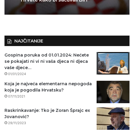
zemlja bi osudila svoje generale
Bruno Penava: Moramo sačuvati
Hrvate kako bi sačuvali BiH
NAJČITANIJE
Gospina poruka od 01.01.2024: Nećete
se pokajati ni vi ni vaša djeca ni djeca
vaše djece…
01/01/2024
Koja je najveća elementarna nepogoda
koja je pogodila Hrvatsku?
07/11/2021
Raskrinkavanje: Tko je Zoran Šprajc ex
Jovanović?
29/11/2023