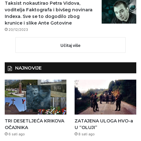
Taksist nokautirao Petra Vidova,
voditelja Faktografa i bivšeg novinara
Indexa. Sve se to dogodilo zbog
krunice i slike Ante Gotovine
20/12/2023
Učitaj više
NAJNOVIJE
TRI DESETLJEĆA KRIKOVA
ZATAJENA ULOGA HVO-a
OČAJNIKA
U “OLUJI”
6 sati ago
8 sati ago