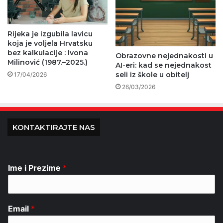
Rijeka je izgubila lavicu
koja je voljela Hrvatsku
bez kalkulacije : Ivona
Obrazovne nejednakosti u
Milinović (1987.–2025.)
AI-eri: kad se nejednakost
seli iz škole u obitelj
17/04/2026
26/03/2026
KONTAKTIRAJTE NAS
Ime i Prezime
*
Email
*