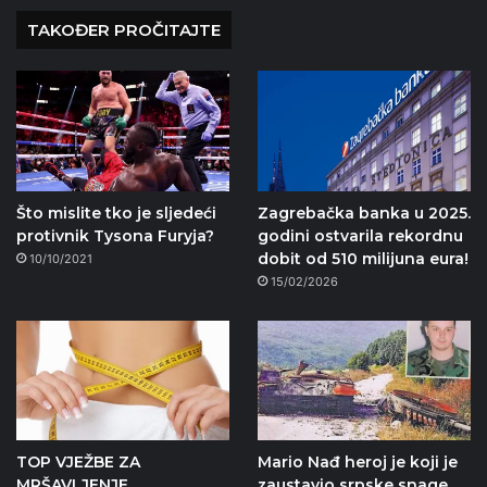
TAKOĐER PROČITAJTE
Što mislite tko je sljedeći
Zagrebačka banka u 2025.
protivnik Tysona Furyja?
godini ostvarila rekordnu
dobit od 510 milijuna eura!
10/10/2021
15/02/2026
TOP VJEŽBE ZA
Mario Nađ heroj je koji je
MRŠAVLJENJE
zaustavio srpske snage