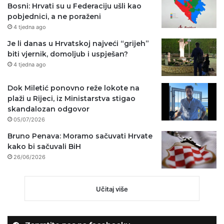
Bosni: Hrvati su u Federaciju ušli kao
pobjednici, a ne poraženi
4 tjedna ago
Je li danas u Hrvatskoj najveći “grijeh”
biti vjernik, domoljub i uspješan?
4 tjedna ago
Dok Miletić ponovno reže lokote na
plaži u Rijeci, iz Ministarstva stigao
skandalozan odgovor
05/07/2026
Bruno Penava: Moramo sačuvati Hrvate
kako bi sačuvali BiH
26/06/2026
Učitaj više