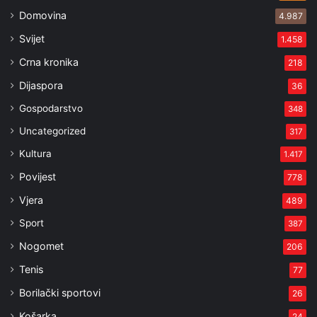
Domovina
4.987
Svijet
1.458
Crna kronika
218
Dijaspora
36
Gospodarstvo
348
Uncategorized
317
Kultura
1.417
Povijest
778
Vjera
489
Sport
387
Nogomet
206
Tenis
77
Borilački sportovi
26
Košarka
24