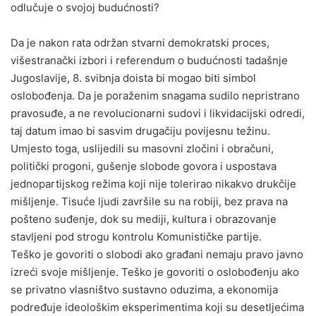
odlučuje o svojoj budućnosti?
Da je nakon rata održan stvarni demokratski proces,
višestranački izbori i referendum o budućnosti tadašnje
Jugoslavije, 8. svibnja doista bi mogao biti simbol
oslobođenja. Da je poraženim snagama sudilo nepristrano
pravosuđe, a ne revolucionarni sudovi i likvidacijski odredi,
taj datum imao bi sasvim drugačiju povijesnu težinu.
Umjesto toga, uslijedili su masovni zločini i obračuni,
politički progoni, gušenje slobode govora i uspostava
jednopartijskog režima koji nije tolerirao nikakvo drukčije
mišljenje. Tisuće ljudi završile su na robiji, bez prava na
pošteno suđenje, dok su mediji, kultura i obrazovanje
stavljeni pod strogu kontrolu Komunističke partije.
Teško je govoriti o slobodi ako građani nemaju pravo javno
izreći svoje mišljenje. Teško je govoriti o oslobođenju ako
se privatno vlasništvo sustavno oduzima, a ekonomija
podređuje ideološkim eksperimentima koji su desetljećima