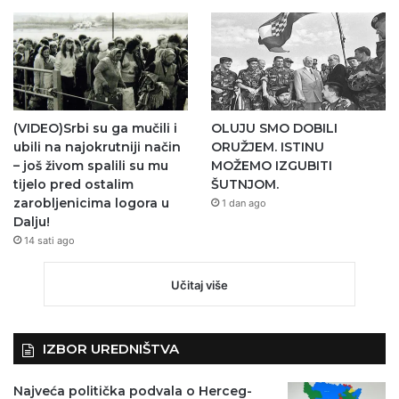
(VIDEO)Srbi su ga mučili i
OLUJU SMO DOBILI
ubili na najokrutniji način
ORUŽJEM. ISTINU
– još živom spalili su mu
MOŽEMO IZGUBITI
tijelo pred ostalim
ŠUTNJOM.
zarobljenicima logora u
1 dan ago
Dalju!
14 sati ago
Učitaj više
IZBOR UREDNIŠTVA
Najveća politička podvala o Herceg-