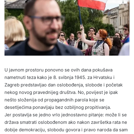
U javnom prostoru ponovno se ovih dana pokušava
nametnuti teza kako je 8. svibnja 1945. za Hrvatsku i
Zagreb predstavljao dan oslobođenja, slobode i početak
nekog novog pravednijeg društva. No, povijest je ipak
nešto složenija od propagandnih parola koje se
desetljećima ponavljaju bez ozbiljnog propitivanja.
Jer postavlja se jedno vrlo jednostavno pitanje: može li se
država smatrati oslobođenom ako nakon završetka rata ne
dobije demokraciju, slobodu govora i pravo naroda da sam