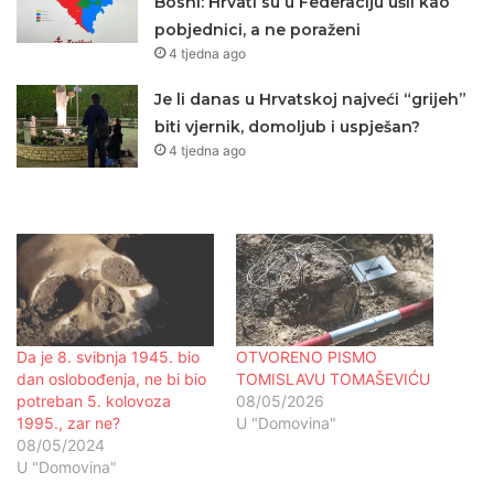
Bosni: Hrvati su u Federaciju ušli kao
pobjednici, a ne poraženi
4 tjedna ago
Je li danas u Hrvatskoj najveći “grijeh”
biti vjernik, domoljub i uspješan?
4 tjedna ago
Da je 8. svibnja 1945. bio
OTVORENO PISMO
dan oslobođenja, ne bi bio
TOMISLAVU TOMAŠEVIĆU
potreban 5. kolovoza
08/05/2026
1995., zar ne?
U "Domovina"
08/05/2024
U "Domovina"