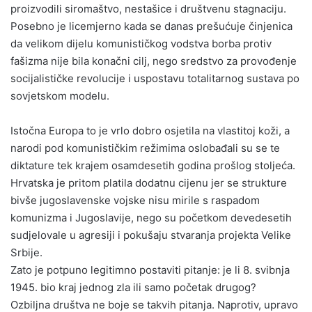
proizvodili siromaštvo, nestašice i društvenu stagnaciju.
Posebno je licemjerno kada se danas prešućuje činjenica
da velikom dijelu komunističkog vodstva borba protiv
fašizma nije bila konačni cilj, nego sredstvo za provođenje
socijalističke revolucije i uspostavu totalitarnog sustava po
sovjetskom modelu.
Istočna Europa to je vrlo dobro osjetila na vlastitoj koži, a
narodi pod komunističkim režimima oslobađali su se te
diktature tek krajem osamdesetih godina prošlog stoljeća.
Hrvatska je pritom platila dodatnu cijenu jer se strukture
bivše jugoslavenske vojske nisu mirile s raspadom
komunizma i Jugoslavije, nego su početkom devedesetih
sudjelovale u agresiji i pokušaju stvaranja projekta Velike
Srbije.
Zato je potpuno legitimno postaviti pitanje: je li 8. svibnja
1945. bio kraj jednog zla ili samo početak drugog?
Ozbiljna društva ne boje se takvih pitanja. Naprotiv, upravo