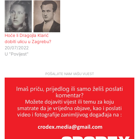
Hoće li Dragojla Klarić
dobiti ulicu u Zagrebu?
20/07/2022
U "Povijest"
POŠALJITE NAM VAŠU VIJEST