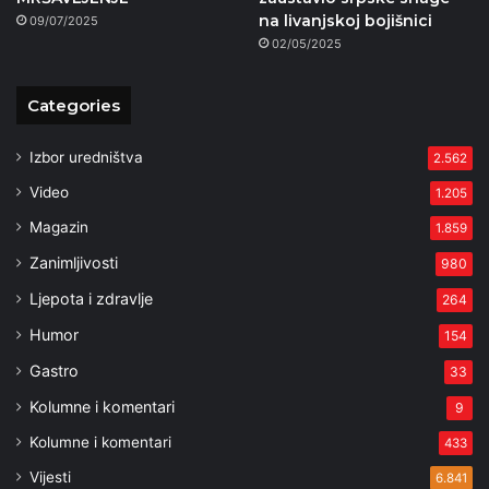
na livanjskoj bojišnici
09/07/2025
02/05/2025
Categories
Izbor uredništva
2.562
Video
1.205
Magazin
1.859
Zanimljivosti
980
Ljepota i zdravlje
264
Humor
154
Gastro
33
Kolumne i komentari
9
Kolumne i komentari
433
Vijesti
6.841