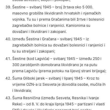
Šestine – svibanj 1945 – broj žrtava oko 5 000.
masovno grobište likvidiranih hrvatskih i njemačkih
vojnika. Tu su i prema Gračanima bili žrtve i bolesnici
zagrebačke bolnice i ranjenici. Kamionima su
dovažani i likvidirani i zakopani.
Između Šestina i Gračana – svibanj 1945 – iz
zagrebačkih bolnica su dovažani bolesnici i ranjenici i
tu su streljani i zakopani;
Šestine (kod Lagvića) – svibanj 1945 – između 250 i
300 zarobljenih domobrana likvidirano je na putu
prema Lagviću (prema potoku na lijevoj strani brijega);
Šuma Gliboki jarek – svibanj i lipanj 1945 – Kroz to
vrijeme OZN-a iz Sesveta je dovodila osobe, mučila ih
i likvidirala;
Šuma Resničina (između Sesveta, Resnika i Ivanje
Reke) – od 8. V. do kraja lipnja 1945 – partizani i vlasti