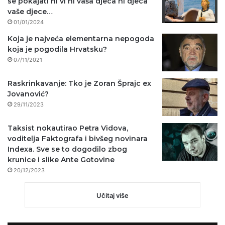
se pokajati ni vi ni vaša djeca ni djeca
vaše djece…
01/01/2024
Koja je najveća elementarna nepogoda
koja je pogodila Hrvatsku?
07/11/2021
Raskrinkavanje: Tko je Zoran Šprajc ex
Jovanović?
29/11/2023
Taksist nokautirao Petra Vidova,
voditelja Faktografa i bivšeg novinara
Indexa. Sve se to dogodilo zbog
krunice i slike Ante Gotovine
20/12/2023
Učitaj više