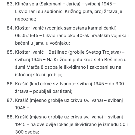
Klinča sela (Sakomani – Jarica) – svibanj 1945 –
Likvidirani su sudionici Križnog puta, broj žrtava je
nepoznat;
Kloštar Ivanić (voćnjak samostana karmelićanki) –
06.05.1945 – Likvidirano oko 40-ak hrvatskih vojnika i
bačeni u jamu u voćnjaku;
Kloštar Ivanić – Bešlinec (groblje Svetog Trojstva) –
svibanj 1945 – Na Križnom putu kroz selo Bešlinec u
šumi Marča 8 osoba je likvidirano i zakopani su na
istočnoj strani groblja;
Krašić (kod crkve sv. Ivana )- svibanj 1945 – do 300
žrtava – poubijali partizani;
Krašić (mjesno groblje uz crkvu sv. Ivana) – svibanj
1945 –
Krašić (mjesno groblje uz crkvu sv. Ivana) – svibanj
1945 – na ove dvije lokacije likvidirano je između 50 i
300 osoba;