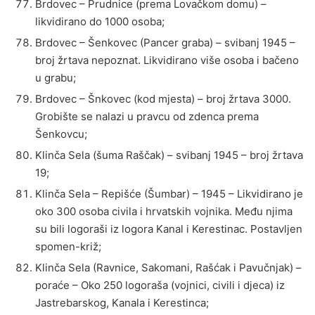
Brdovec – Prudnice (prema Lovačkom domu) –
likvidirano do 1000 osoba;
Brdovec – Šenkovec (Pancer graba) – svibanj 1945 –
broj žrtava nepoznat. Likvidirano više osoba i bačeno
u grabu;
Brdovec – Šnkovec (kod mjesta) – broj žrtava 3000.
Grobište se nalazi u pravcu od zdenca prema
Šenkovcu;
Klinča Sela (šuma Raščak) – svibanj 1945 – broj žrtava
19;
Klinča Sela – Repišće (Šumbar) – 1945 – Likvidirano je
oko 300 osoba civila i hrvatskih vojnika. Među njima
su bili logoraši iz logora Kanal i Kerestinac. Postavljen
spomen-križ;
Klinča Sela (Ravnice, Sakomani, Rašćak i Pavučnjak) –
poraće – Oko 250 logoraša (vojnici, civili i djeca) iz
Jastrebarskog, Kanala i Kerestinca;