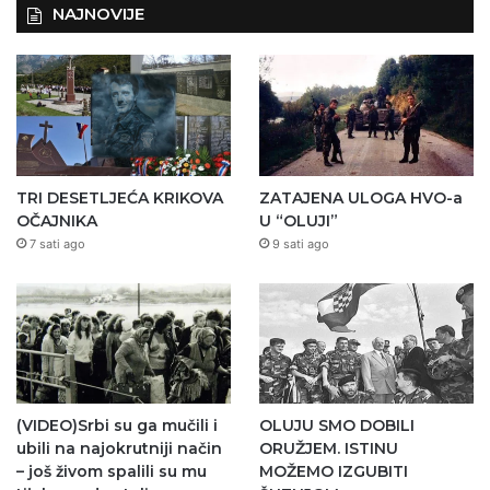
NAJNOVIJE
TRI DESETLJEĆA KRIKOVA
ZATAJENA ULOGA HVO-a
OČAJNIKA
U “OLUJI”
7 sati ago
9 sati ago
(VIDEO)Srbi su ga mučili i
OLUJU SMO DOBILI
ubili na najokrutniji način
ORUŽJEM. ISTINU
– još živom spalili su mu
MOŽEMO IZGUBITI