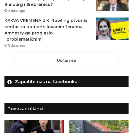
Bleiburg i Srebrenicu?
4 dana ago
KAKVA VREMENA: J.K. Rowling otvorila
centar za pomoć silovanim ženama,
Amnesty ga proglasio
“problematičnim”
5 dana ago
Učitaj više
Zapratite nas na facebooku
Povezani članci