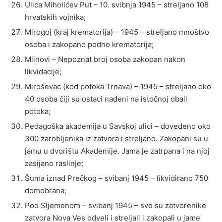
Ulica Miholićev Put – 10. svibnja 1945 – streljano 108
hrvatskih vojnika;
Mirogoj (kraj krematorija) – 1945 – streljano mnoštvo
osoba i zakopano podno krematorija;
Mlinovi – Nepoznat broj osoba zakopan nakon
likvidacije;
Miroševac (kod potoka Trnava) – 1945 – streljano oko
40 osoba čiji su ostaci nađeni na istočnoj obali
potoka;
Pedagoška akademija u Savskoj ulici – dovedeno oko
300 zarobljenika iz zatvora i streljano. Zakopani su u
jamu u dvorištu Akademije. Jama je zatrpana i na njoj
zasijano raslinje;
Šuma iznad Prečkog – svibanj 1945 – likvidirano 750
domobrana;
Pod Sljemenom – svibanj 1945 – sve su zatvorenike
zatvora Nova Ves odveli i streljali i zakopali u jame