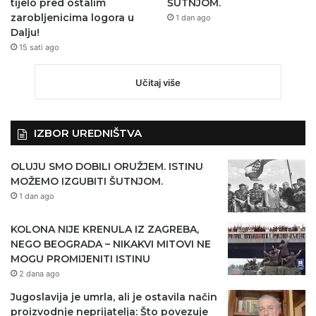
tijelo pred ostalim
ŠUTNJOM.
zarobljenicima logora u
1 dan ago
Dalju!
15 sati ago
Učitaj više
IZBOR UREDNIŠTVA
OLUJU SMO DOBILI ORUŽJEM. ISTINU
MOŽEMO IZGUBITI ŠUTNJOM.
1 dan ago
KOLONA NIJE KRENULA IZ ZAGREBA,
NEGO BEOGRADA – NIKAKVI MITOVI NE
MOGU PROMIJENITI ISTINU
2 dana ago
Jugoslavija je umrla, ali je ostavila način
proizvodnje neprijatelja: Što povezuje