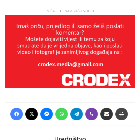
POŠALJITE NAM VAŠU VIJEST
Facebook
X
Messenger
WhatsApp
Telegram
Viber
Podijeli putem E-maila
Printaj
Uredništvo