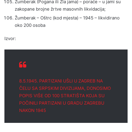
Žumberak (Pogana ili Zla jama) – poraće – u jami su
zakopane brojne žrtve masovnih likvidacija;
Žumberak – Oštrc (kod mjesta) – 1945 – likvidirano
oko 200 osoba
Izvor:
8.5.1945. PARTIZANI UŠLI U ZAGREB NA
ČELU SA SRPSKIM DIVIZIJAMA, DONOSIMO
POPIS VIŠE OD 100 STRATIŠTA KOJA SU
POČINILI PARTIZANI U GRADU ZAGREBU
NAKON 1945