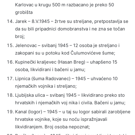
Karlovac u krugu 500 m razbacano je preko 50
grobišta
Jarek – 8.V.1945 – žrtve su streljane, pretpostavlja se
da su bili pripadnici domobranstva i ne zna se točan
broj;
Jelenovac – svibanj 1945 – 12 osoba je streljano i
zakopani su u potoku kod Čulumovićeve šume;
Kupinečki kraljevec (Hasan Breg) – uhapšeno 15
osoba, likvidirani i bačeni u jamu;
Lipnica (šuma Radovanec) – 1945 – uhvaćeno 10
njemačkih vojnika i streljano;
Ljubijska ulica – svibanj 1945 – likvidirano preko sto
hrvatskih i njemačkih voj nika i civila. Bačeni u jamu;
Kanal (logor) – 1945 – u taj su logor sabirali zarobljene
hrvatske vojnike, koje su noću ispražnjavali
likvidiranjem. Broj osoba nepoznat;