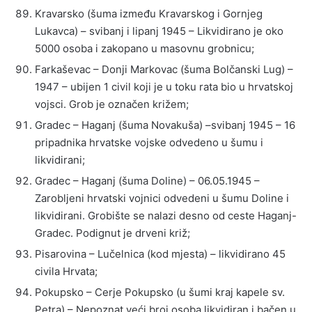
Kravarsko (šuma između Kravarskog i Gornjeg
Lukavca) – svibanj i lipanj 1945 – Likvidirano je oko
5000 osoba i zakopano u masovnu grobnicu;
Farkaševac – Donji Markovac (šuma Bolčanski Lug) –
1947 – ubijen 1 civil koji je u toku rata bio u hrvatskoj
vojsci. Grob je označen križem;
Gradec – Haganj (šuma Novakuša) –svibanj 1945 – 16
pripadnika hrvatske vojske odvedeno u šumu i
likvidirani;
Gradec – Haganj (šuma Doline) – 06.05.1945 –
Zarobljeni hrvatski vojnici odvedeni u šumu Doline i
likvidirani. Grobište se nalazi desno od ceste Haganj-
Gradec. Podignut je drveni križ;
Pisarovina – Lučelnica (kod mjesta) – likvidirano 45
civila Hrvata;
Pokupsko – Cerje Pokupsko (u šumi kraj kapele sv.
Petra) – Nepoznat veći broj osoba likvidiran i bačen u