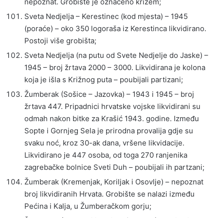
nepoznat. Grobište je označeno križem;
Sveta Nedjelja – Kerestinec (kod mjesta) – 1945
(poraće) – oko 350 logoraša iz Kerestinca likvidirano.
Postoji više grobišta;
Sveta Nedjelja (na putu od Svete Nedjelje do Jaske) –
1945 – broj žrtava 2000 – 3000. Likvidirana je kolona
koja je išla s Križnog puta – poubijali partizani;
Žumberak (Sošice – Jazovka) – 1943 i 1945 – broj
žrtava 447. Pripadnici hrvatske vojske likvidirani su
odmah nakon bitke za Krašić 1943. godine. Između
Sopte i Gornjeg Sela je prirodna provalija gdje su
svaku noć, kroz 30-ak dana, vršene likvidacije.
Likvidirano je 447 osoba, od toga 270 ranjenika
zagrebačke bolnice Sveti Duh – poubijali ih partzani;
Žumberak (Kremenjak, Koriljak i Osovlje) – nepoznat
broj likvidiranih Hrvata. Grobište se nalazi između
Pećina i Kalja, u Žumberačkom gorju;