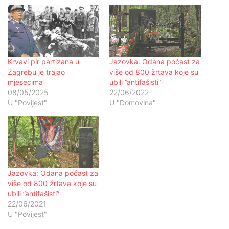
Krvavi pir partizana u
Jazovka: Odana počast za
Zagrebu je trajao
više od 800 žrtava koje su
mjesecima
ubili ”antifašisti”
08/05/2025
22/06/2022
U "Povijest"
U "Domovina"
Jazovka: Odana počast za
više od 800 žrtava koje su
ubili ”antifašisti”
22/06/2021
U "Povijest"