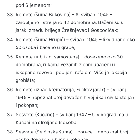
pod Sljemenom;
Remete (šuma Bukovina) – 8. svibanj 1945 –
zarobljeno i streljano 42 domobrana. Bačeni su u
jarak između brijega Črešnjevec i Gospodiček;
Remete (šuma Hrupić) – svibanj 1945 – likvidirano oko
50 osoba i bačeno u grabe;
Remete (u blizini samostana) – dovezeno oko 30
domobrana, rukama vezanih žicom ubačeni u
iskopane rovove i pobijeni rafalom. Više je lokacija
grobišta;
Remete (iznad krematorija, Fučkov jarak) – svibanj
1945 – nepoznat broj doveženih vojnika i civila steljan
i pokopan;
Sesvete (Kučane) – svibanj 1947 – U vinogradima u
Kučanima streljano 6 osoba;
Sesvete (Selčinska šuma) – poraće – nepoznat broj
osoba dovežen, ubijen i pokopan;