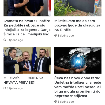
Sramota na hrvatski način:
Miletić:Sram me da sam
Za pedofile i ubojice idu
pozvao ljude da glasuju za
inicijali, a za legendu Darija
Ivu Rinčić!
Šimića lisice i medijski linč
3 tjedna ago
3 tjedna ago
MILOVIĆ:JE LI ONDA 5%
Čeka nas novo doba rada:
HRVATA PREVIŠE?
Umjetna inteligencija neće
vam možda uzeti posao, ali
3 tjedna ago
bi ga mogla promijeniti do
neprepoznatljivosti
3 tjedna ago