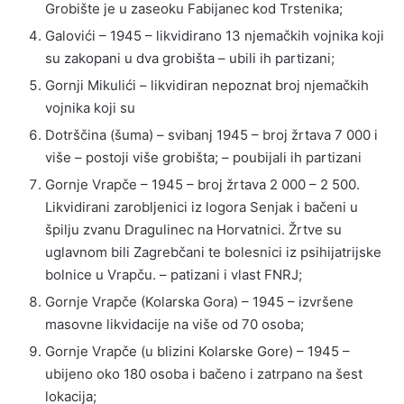
Grobište je u zaseoku Fabijanec kod Trstenika;
Galovići – 1945 – likvidirano 13 njemačkih vojnika koji
su zakopani u dva grobišta – ubili ih partizani;
Gornji Mikulići – likvidiran nepoznat broj njemačkih
vojnika koji su
Dotrščina (šuma) – svibanj 1945 – broj žrtava 7 000 i
više – postoji više grobišta; – poubijali ih partizani
Gornje Vrapče – 1945 – broj žrtava 2 000 – 2 500.
Likvidirani zarobljenici iz logora Senjak i bačeni u
špilju zvanu Dragulinec na Horvatnici. Žrtve su
uglavnom bili Zagrebčani te bolesnici iz psihijatrijske
bolnice u Vrapču. – patizani i vlast FNRJ;
Gornje Vrapče (Kolarska Gora) – 1945 – izvršene
masovne likvidacije na više od 70 osoba;
Gornje Vrapče (u blizini Kolarske Gore) – 1945 –
ubijeno oko 180 osoba i bačeno i zatrpano na šest
lokacija;