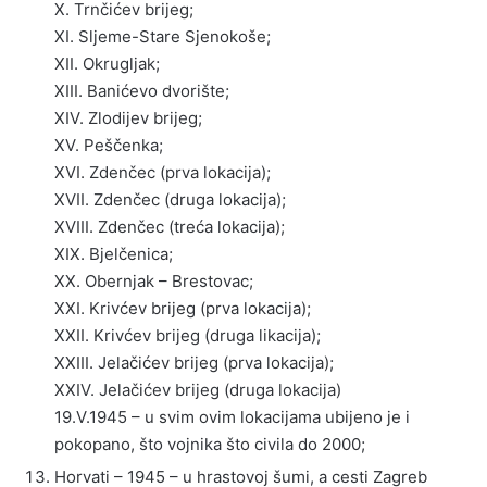
X. Trnčićev brijeg;
XI. Sljeme-Stare Sjenokoše;
XII. Okrugljak;
XIII. Banićevo dvorište;
XIV. Zlodijev brijeg;
XV. Peščenka;
XVI. Zdenčec (prva lokacija);
XVII. Zdenčec (druga lokacija);
XVIII. Zdenčec (treća lokacija);
XIX. Bjelčenica;
XX. Obernjak – Brestovac;
XXI. Krivćev brijeg (prva lokacija);
XXII. Krivćev brijeg (druga likacija);
XXIII. Jelačićev brijeg (prva lokacija);
XXIV. Jelačićev brijeg (druga lokacija)
19.V.1945 – u svim ovim lokacijama ubijeno je i
pokopano, što vojnika što civila do 2000;
Horvati – 1945 – u hrastovoj šumi, a cesti Zagreb