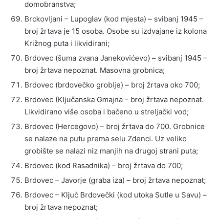
domobranstva;
Brckovljani – Lupoglav (kod mjesta) – svibanj 1945 –
broj žrtava je 15 osoba. Osobe su izdvajane iz kolona
Križnog puta i likvidirani;
Brdovec (šuma zvana Janekovićevo) – svibanj 1945 –
broj žrtava nepoznat. Masovna grobnica;
Brdovec (brdovečko groblje) – broj žrtava oko 700;
Brdovec (Ključanska Gmajna – broj žrtava nepoznat.
Likvidirano više osoba i bačeno u streljački vod;
Brdovec (Hercegovo) – broj žrtava do 700. Grobnice
se nalaze na putu prema selu Zdenci. Uz veliko
grobište se nalazi niz manjih na drugoj strani puta;
Brdovec (kod Rasadnika) – broj žrtava do 700;
Brdovec – Javorje (graba iza) – broj žrtava nepoznat;
Brdovec – Ključ Brdovečki (kod utoka Sutle u Savu) –
broj žrtava nepoznat;