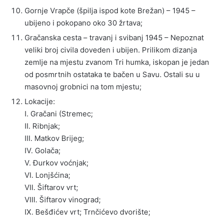
Gornje Vrapče (špilja ispod kote Brežan) – 1945 –
ubijeno i pokopano oko 30 žrtava;
Gračanska cesta – travanj i svibanj 1945 – Nepoznat
veliki broj civila doveden i ubijen. Prilikom dizanja
zemlje na mjestu zvanom Tri humka, iskopan je jedan
od posmrtnih ostataka te bačen u Savu. Ostali su u
masovnoj grobnici na tom mjestu;
Lokacije:
I. Gračani (Stremec;
II. Ribnjak;
III. Matkov Brijeg;
IV. Golača;
V. Đurkov voćnjak;
VI. Lonjšćina;
VII. Šiftarov vrt;
VIII. Šiftarov vinograd;
IX. Bešđićev vrt; Trnčićevo dvorište;