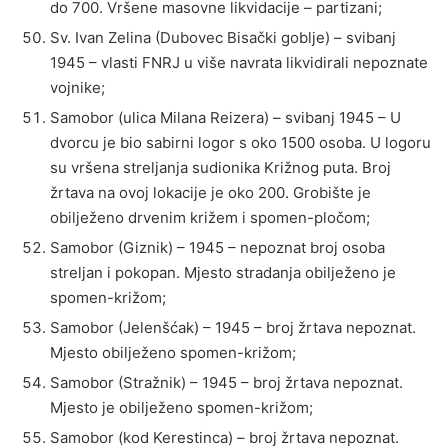
do 700. Vršene masovne likvidacije – partizani;
Sv. Ivan Zelina (Dubovec Bisački goblje) – svibanj
1945 – vlasti FNRJ u više navrata likvidirali nepoznate
vojnike;
Samobor (ulica Milana Reizera) – svibanj 1945 – U
dvorcu je bio sabirni logor s oko 1500 osoba. U logoru
su vršena streljanja sudionika Križnog puta. Broj
žrtava na ovoj lokacije je oko 200. Grobište je
obilježeno drvenim križem i spomen-pločom;
Samobor (Giznik) – 1945 – nepoznat broj osoba
streljan i pokopan. Mjesto stradanja obilježeno je
spomen-križom;
Samobor (Jelenšćak) – 1945 – broj žrtava nepoznat.
Mjesto obilježeno spomen-križom;
Samobor (Stražnik) – 1945 – broj žrtava nepoznat.
Mjesto je obilježeno spomen-križom;
Samobor (kod Kerestinca) – broj žrtava nepoznat.