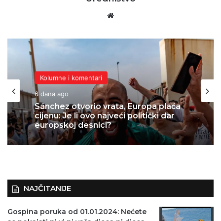
Website
Kolumne i komentari
Kolumne i komentari
6 dana ago
1 tjedan ago
Sánchez otvorio vrata, Europa plaća
cijenu: Je li ovo najveći politički dar
europskoj desnici?
Dva napada na novinare u nekoliko
dana: Jesu li u Hrvatskoj svi novinari
jednako vrijedni?
NAJČITANIJE
Gospina poruka od 01.01.2024: Nećete