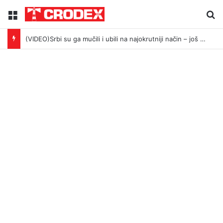
Menu
Tr
(VIDEO)Srbi su ga mučili i ubili na najokrutniji način – još živom spalili su mu tijelo pred ostalim zarobljenicima logora u Dalju!