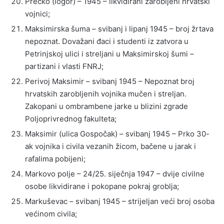
Prečko (logor) – 1945 – likvidirani zarobljeni hrvatski
vojnici;
Maksimirska šuma – svibanj i lipanj 1945 – broj žrtava
nepoznat. Dovažani đaci i studenti iz zatvora u
Petrinjskoj ulici i streljani u Maksimirskoj šumi –
partizani i vlasti FNRJ;
Perivoj Maksimir – svibanj 1945 – Nepoznat broj
hrvatskih zarobljenih vojnika mučen i streljan.
Zakopani u ombrambene jarke u blizini zgrade
Poljoprivrednog fakulteta;
Maksimir (ulica Gospočak) – svibanj 1945 – Prko 30-
ak vojnika i civila vezanih žicom, bačene u jarak i
rafalima pobijeni;
Markovo polje – 24/25. siječnja 1947 – dvije civilne
osobe likvidirane i pokopane pokraj groblja;
Markuševac – svibanj 1945 – strijeljan veći broj osoba
većinom civila;