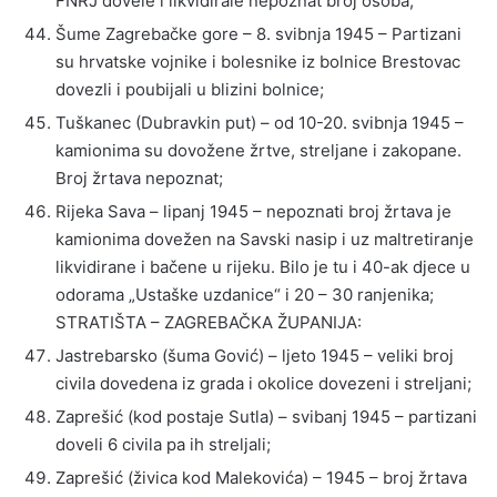
FNRJ dovele i likvidirale nepoznat broj osoba;
Šume Zagrebačke gore – 8. svibnja 1945 – Partizani
su hrvatske vojnike i bolesnike iz bolnice Brestovac
dovezli i poubijali u blizini bolnice;
Tuškanec (Dubravkin put) – od 10-20. svibnja 1945 –
kamionima su dovožene žrtve, streljane i zakopane.
Broj žrtava nepoznat;
Rijeka Sava – lipanj 1945 – nepoznati broj žrtava je
kamionima dovežen na Savski nasip i uz maltretiranje
likvidirane i bačene u rijeku. Bilo je tu i 40-ak djece u
odorama „Ustaške uzdanice“ i 20 – 30 ranjenika;
STRATIŠTA – ZAGREBAČKA ŽUPANIJA:
Jastrebarsko (šuma Gović) – ljeto 1945 – veliki broj
civila dovedena iz grada i okolice dovezeni i streljani;
Zaprešić (kod postaje Sutla) – svibanj 1945 – partizani
doveli 6 civila pa ih streljali;
Zaprešić (živica kod Malekovića) – 1945 – broj žrtava