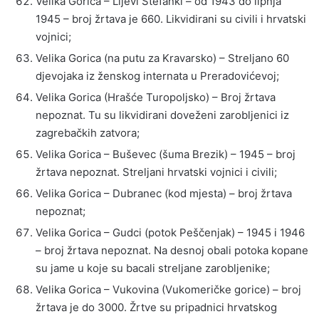
Velika Gorica – Lijevi Štefanki – od 1943 do lipnja
1945 – broj žrtava je 660. Likvidirani su civili i hrvatski
vojnici;
Velika Gorica (na putu za Kravarsko) – Streljano 60
djevojaka iz ženskog internata u Preradovićevoj;
Velika Gorica (Hrašće Turopoljsko) – Broj žrtava
nepoznat. Tu su likvidirani doveženi zarobljenici iz
zagrebačkih zatvora;
Velika Gorica – Buševec (šuma Brezik) – 1945 – broj
žrtava nepoznat. Streljani hrvatski vojnici i civili;
Velika Gorica – Dubranec (kod mjesta) – broj žrtava
nepoznat;
Velika Gorica – Gudci (potok Peščenjak) – 1945 i 1946
– broj žrtava nepoznat. Na desnoj obali potoka kopane
su jame u koje su bacali streljane zarobljenike;
Velika Gorica – Vukovina (Vukomeričke gorice) – broj
žrtava je do 3000. Žrtve su pripadnici hrvatskog