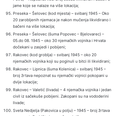
jame koje se nalaze na više lokacija;
Preseka – Šelovec (kod mjesta) – svibanj 1945 – Oko
20 zarobljenih njemaca je nakon mučenja likvidirano i
bačeni na više lokacija;
Preseka – Šelovec (šuma Popovec – Bjelovarec) –
05.do 08. 1945 – oko 30 njemačkih vojnika i Hrvata
dočekani u zasjedi i pobijeni;
Rakovec (kod groblja) – svibanj 1945 – oko 20
njemačkih vojnika koji su poginuli u bitci ili likvidirani;
Rakovec – Lipnica (šuma Kolenica) – svibanj 1945 –
broj žrtava nepoznat su njemački vojnici pokopani u
dvije lokacije;
Rakovec – Valetić (livada) – 4 njemačka vojnika i jedan
civil iz sačekuše pobijeni. Zakopani su na vododerini
livade;
Sveta Nedjelja (Pakovica u polju) – 1945 – broj žrtava