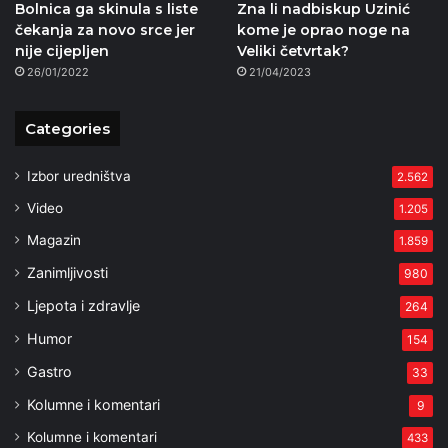
Bolnica ga skinula s liste
Zna li nadbiskup Uzinić
čekanja za novo srce jer
kome je oprao noge na
nije cijepljen
Veliki četvrtak?
26/01/2022
21/04/2023
Categories
Izbor uredništva
2.562
Video
1.205
Magazin
1.859
Zanimljivosti
980
Ljepota i zdravlje
264
Humor
154
Gastro
33
Kolumne i komentari
9
Kolumne i komentari
433