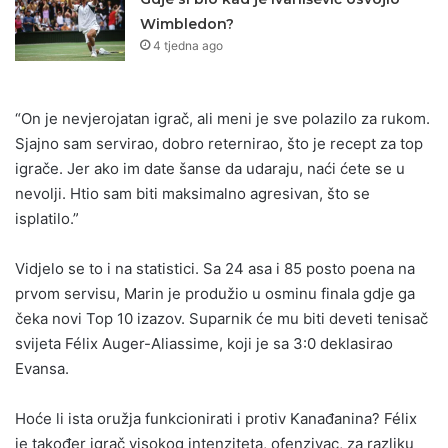
Wimbledon?
4 tjedna ago
“On je nevjerojatan igrač, ali meni je sve polazilo za rukom.
Sjajno sam servirao, dobro reternirao, što je recept za top
igrače. Jer ako im date šanse da udaraju, naći ćete se u
nevolji. Htio sam biti maksimalno agresivan, što se
isplatilo.”
Vidjelo se to i na statistici. Sa 24 asa i 85 posto poena na
prvom servisu, Marin je produžio u osminu finala gdje ga
čeka novi Top 10 izazov. Suparnik će mu biti deveti tenisač
svijeta Félix Auger-Aliassime, koji je sa 3:0 deklasirao
Evansa.
Hoće li ista oružja funkcionirati i protiv Kanađanina? Félix
je također igrač visokog intenziteta, ofenzivac, za razliku