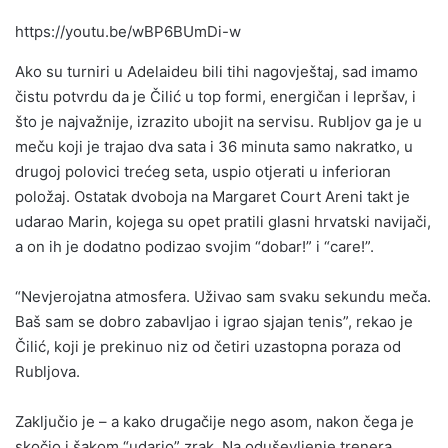
https://youtu.be/wBP6BUmDi-w
Ako su turniri u Adelaideu bili tihi nagovještaj, sad imamo
čistu potvrdu da je Čilić u top formi, energičan i lepršav, i
što je najvažnije, izrazito ubojit na servisu. Rubljov ga je u
meču koji je trajao dva sata i 36 minuta samo nakratko, u
drugoj polovici trećeg seta, uspio otjerati u inferioran
položaj. Ostatak dvoboja na Margaret Court Areni takt je
udarao Marin, kojega su opet pratili glasni hrvatski navijači,
a on ih je dodatno podizao svojim “dobar!” i “care!”.
“Nevjerojatna atmosfera. Uživao sam svaku sekundu meča.
Baš sam se dobro zabavljao i igrao sjajan tenis”, rekao je
Čilić, koji je prekinuo niz od četiri uzastopna poraza od
Rubljova.
Zaključio je – a kako drugačije nego asom, nakon čega je
skočio i šakom “udario” zrak. Na oduševljenje trenera