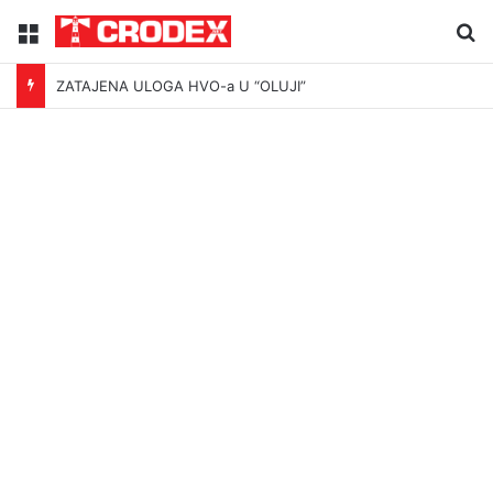
Menu
Tr
ZATAJENA ULOGA HVO-a U “OLUJI”