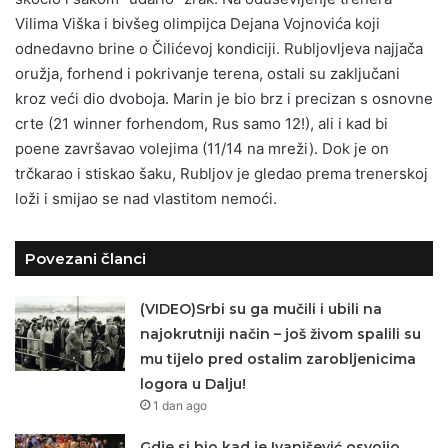
Vilima Viška i bivšeg olimpijca Dejana Vojnovića koji
odnedavno brine o Čilićevoj kondiciji. Rubljovljeva najjača
oružja, forhend i pokrivanje terena, ostali su zaključani
kroz veći dio dvoboja. Marin je bio brz i precizan s osnovne
crte (21 winner forhendom, Rus samo 12!), ali i kad bi
poene završavao volejima (11/14 na mreži). Dok je on
trčkarao i stiskao šaku, Rubljov je gledao prema trenerskoj
loži i smijao se nad vlastitom nemoći.
Povezani članci
(VIDEO)Srbi su ga mučili i ubili na
najokrutniji način – još živom spalili su
mu tijelo pred ostalim zarobljenicima
logora u Dalju!
1 dan ago
Gdje si bio kad je Ivanišević osvojio