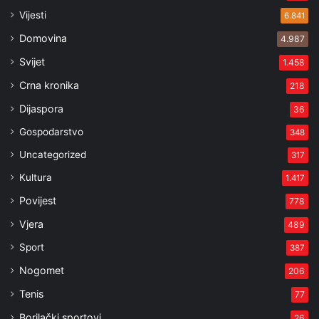
Vijesti
6.841
Domovina
4.987
Svijet
1.458
Crna kronika
218
Dijaspora
36
Gospodarstvo
348
Uncategorized
317
Kultura
1.417
Povijest
778
Vjera
489
Sport
387
Nogomet
206
Tenis
77
Borilački sportovi
26