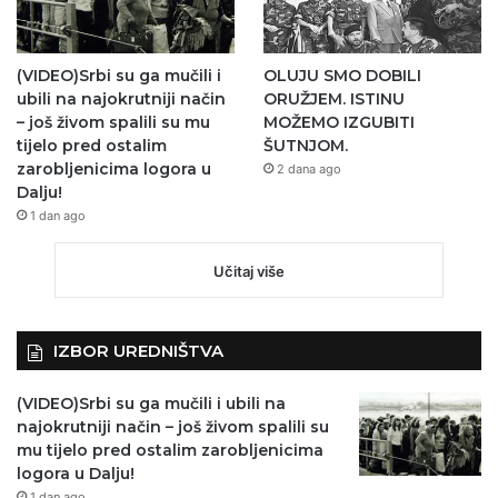
(VIDEO)Srbi su ga mučili i
OLUJU SMO DOBILI
ubili na najokrutniji način
ORUŽJEM. ISTINU
– još živom spalili su mu
MOŽEMO IZGUBITI
tijelo pred ostalim
ŠUTNJOM.
zarobljenicima logora u
2 dana ago
Dalju!
1 dan ago
Učitaj više
IZBOR UREDNIŠTVA
(VIDEO)Srbi su ga mučili i ubili na
najokrutniji način – još živom spalili su
mu tijelo pred ostalim zarobljenicima
logora u Dalju!
1 dan ago