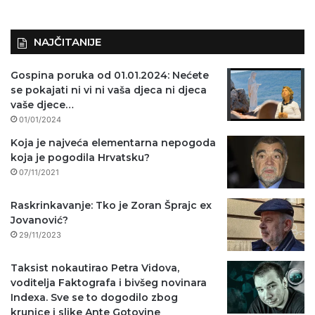
o
)
NAJČITANIJE
Gospina poruka od 01.01.2024: Nećete
se pokajati ni vi ni vaša djeca ni djeca
vaše djece…
01/01/2024
Koja je najveća elementarna nepogoda
koja je pogodila Hrvatsku?
07/11/2021
Raskrinkavanje: Tko je Zoran Šprajc ex
Jovanović?
29/11/2023
Taksist nokautirao Petra Vidova,
voditelja Faktografa i bivšeg novinara
Indexa. Sve se to dogodilo zbog
krunice i slike Ante Gotovine