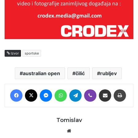
Izvor
sportske
australian open
čilić
rubljev
Facebook
X
Messenger
WhatsApp
Telegram
Viber
Podijeli putem E-maila
Printaj
Tomislav
Website