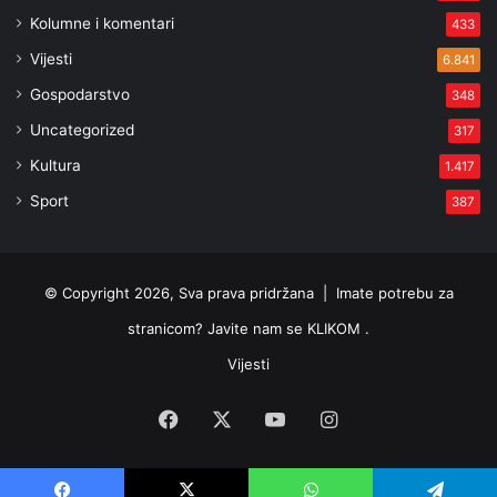
Kolumne i komentari
433
Vijesti
6.841
Gospodarstvo
348
Uncategorized
317
Kultura
1.417
Sport
387
© Copyright 2026, Sva prava pridržana |
Imate potrebu za
stranicom? Javite nam se KLIKOM .
Vijesti
Facebook
X
YouTube
Instagram