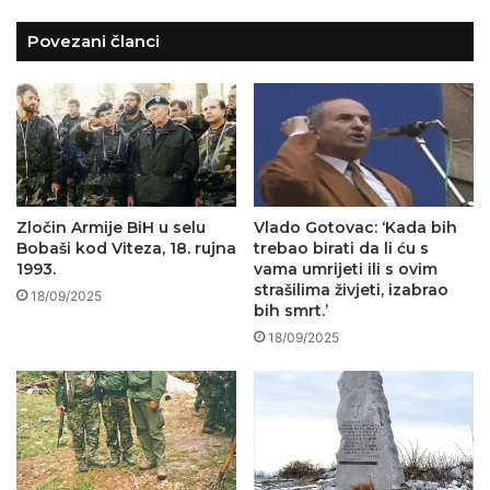
Povezani članci
Zločin Armije BiH u selu
Vlado Gotovac: ‘Kada bih
Bobaši kod Viteza, 18. rujna
trebao birati da li ću s
1993.
vama umrijeti ili s ovim
strašilima živjeti, izabrao
18/09/2025
bih smrt.’
18/09/2025