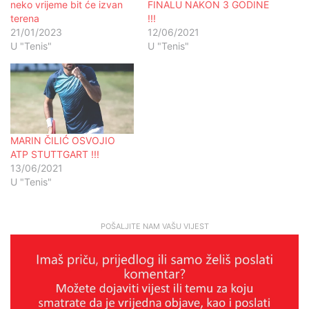
neko vrijeme bit će izvan
FINALU NAKON 3 GODINE
terena
!!!
21/01/2023
12/06/2021
U "Tenis"
U "Tenis"
MARIN ČILIĆ OSVOJIO
ATP STUTTGART !!!
13/06/2021
U "Tenis"
POŠALJITE NAM VAŠU VIJEST