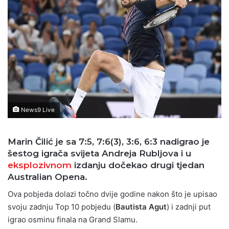
News9 Live
Marin Čilić je sa 7:5, 7:6(3), 3:6, 6:3 nadigrao je
šestog igrača svijeta Andreja Rubljova i u
eksplozivnom
izdanju dočekao drugi tjedan
Australian Opena.
Ova pobjeda dolazi točno dvije godine nakon što je upisao
svoju zadnju Top 10 pobjedu (
Bautista Agut
) i zadnji put
igrao osminu finala na Grand Slamu.