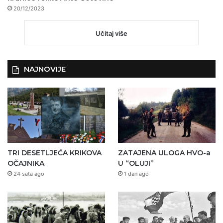
20/12/2023
Učitaj više
NAJNOVIJE
TRI DESETLJEĆA KRIKOVA
ZATAJENA ULOGA HVO-a
OČAJNIKA
U “OLUJI”
24 sata ago
1 dan ago