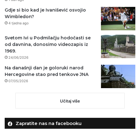
Gdje si bio kad je Ivanišević osvojio
Wimbledon?
4 tjedna ago
Svetom Ivi u Podmilačju hodočasti se
od davnina, donosimo videozapis iz
1969.
24/06/2026
Na današnji dan je goloruki narod
Hercegovine stao pred tenkove JNA
07/05/2026
Učitaj više
Zapratite nas na facebooku