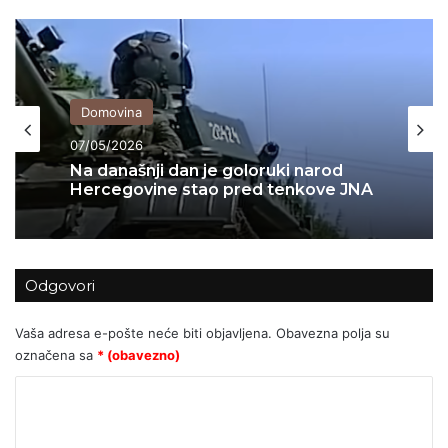
Domovina
Domovina
04/05/2026
07/05/2026
NAJVEĆI POLITIČKI GUBITNIK NA
OVIM PROSTORIMA JE TITO!
Na današnji dan je goloruki narod
Odgovori
Hercegovine stao pred tenkove JNA
Vaša adresa e-pošte neće biti objavljena.
Obavezna polja su
označena sa
* (obavezno)
K
o