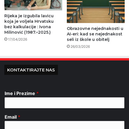
Rijeka je izgubila lavicu
koja je voljela Hrvatsku
bez kalkulacije : Ivona
Obrazovne nejednakosti u
Milinović (1987.–2025.)
AI-eri: kad se nejednakost
seli iz škole u obitelj
17/04/2026
26/03/2026
KONTAKTIRAJTE NAS
Ime i Prezime
*
Email
*