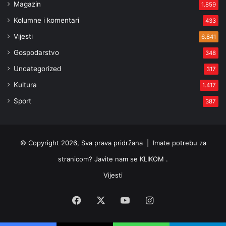
Magazin
1.859
Kolumne i komentari
433
Vijesti
6.841
Gospodarstvo
348
Uncategorized
317
Kultura
1.417
Sport
387
© Copyright 2026, Sva prava pridržana |
Imate potrebu za
stranicom? Javite nam se KLIKOM .
Vijesti
Facebook
X
YouTube
Instagram