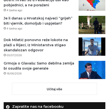
pobjednici, a ne poraženi
4 tjedna ago
Je li danas u Hrvatskoj najveći “grijeh”
biti vjernik, domoljub i uspješan?
4 tjedna ago
Dok Miletić ponovno reže lokote na
plaži u Rijeci, iz Ministarstva stigao
skandalozan odgovor
05/07/2026
Grmoja o Glavašu: Samo debilna zemlja
bi osudila svoje generale
16/06/2026
Učitaj više
Zapratite nas na facebooku