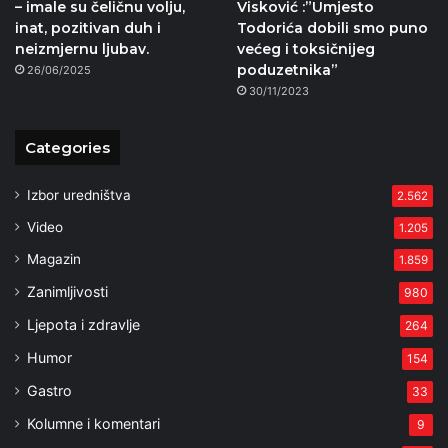
– imale su čeličnu volju,
Visković :”Umjesto
inat, pozitivan duh i
Todorića dobili smo puno
neizmjernu ljubav.
većeg i toksičnijeg
poduzetnika”
26/06/2025
30/11/2023
Categories
Izbor uredništva
2.562
Video
1.205
Magazin
1.859
Zanimljivosti
980
Ljepota i zdravlje
264
Humor
154
Gastro
33
Kolumne i komentari
9