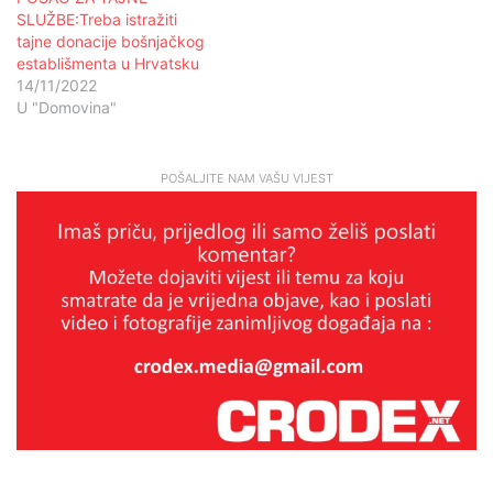
SLUŽBE:Treba istražiti
tajne donacije bošnjačkog
establišmenta u Hrvatsku
14/11/2022
U "Domovina"
POŠALJITE NAM VAŠU VIJEST