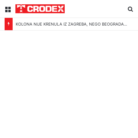
Menu
Tr
KOLONA NIJE KRENULA IZ ZAGREBA, NEGO BEOGRADA – NIKAKVI MITOVI NE MOGU PROMIJENITI ISTINU