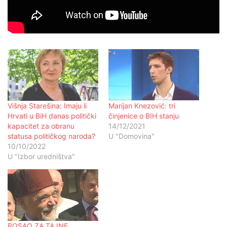
Višnja Starešina: Imaju li
Marijan Knezović: tri
Hrvati u BiH danas politički
činjenice o BIH stanju
kapacitet za obranu
14/12/2021
statusa političkog naroda?
U "Domovina"
10/10/2022
U "Izbor uredništva"
POSAO ZA TAJNE