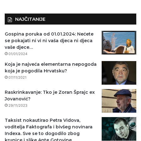
NAJČITANIJE
Gospina poruka od 01.01.2024: Nećete
se pokajati ni vi ni vaša djeca ni djeca
vaše djece…
01/01/2024
Koja je najveća elementarna nepogoda
koja je pogodila Hrvatsku?
07/11/2021
Raskrinkavanje: Tko je Zoran Šprajc ex
Jovanović?
29/11/2023
Taksist nokautirao Petra Vidova,
voditelja Faktografa i bivšeg novinara
Indexa. Sve se to dogodilo zbog
krunice i slike Ante Gotovine