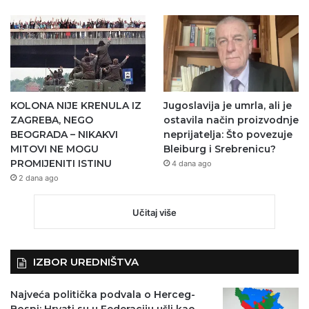
KOLONA NIJE KRENULA IZ
Jugoslavija je umrla, ali je
ZAGREBA, NEGO
ostavila način proizvodnje
BEOGRADA – NIKAKVI
neprijatelja: Što povezuje
MITOVI NE MOGU
Bleiburg i Srebrenicu?
PROMIJENITI ISTINU
4 dana ago
2 dana ago
Učitaj više
IZBOR UREDNIŠTVA
Najveća politička podvala o Herceg-
Bosni: Hrvati su u Federaciju ušli kao