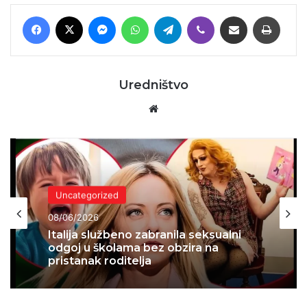
Facebook
X
Messenger
WhatsApp
Telegram
Viber
Podijeli putem E-maila
Printaj
Uredništvo
Website
Uncategorized
08/06/2026
Italija službeno zabranila seksualni
odgoj u školama bez obzira na
pristanak roditelja