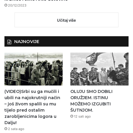
20/12/2023
Učitaj više
NAJNOVIJE
(VIDEO)Srbi su ga mučili i
OLUJU SMO DOBILI
ubili na najokrutniji način
ORUŽJEM. ISTINU
– još živom spalili su mu
MOŽEMO IZGUBITI
tijelo pred ostalim
ŠUTNJOM.
zarobljenicima logora u
12 sati ago
Dalju!
2 sata ago