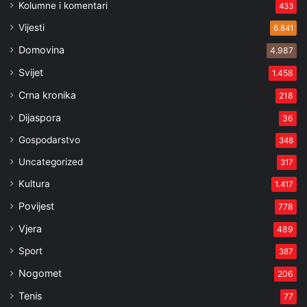
Kolumne i komentari
433
Vijesti
6.841
Domovina
4.987
Svijet
1.458
Crna kronika
218
Dijaspora
36
Gospodarstvo
348
Uncategorized
317
Kultura
1.417
Povijest
778
Vjera
489
Sport
387
Nogomet
206
Tenis
77