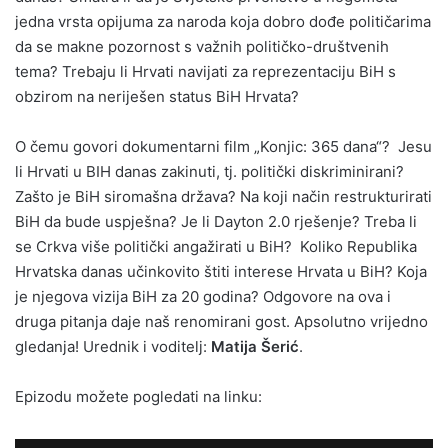
jedna vrsta opijuma za naroda koja dobro dođe političarima
da se makne pozornost s važnih političko-društvenih
tema? Trebaju li Hrvati navijati za reprezentaciju BiH s
obzirom na neriješen status BiH Hrvata?
O čemu govori dokumentarni film „Konjic: 365 dana“? Jesu
li Hrvati u BIH danas zakinuti, tj. politički diskriminirani?
Zašto je BiH siromašna država? Na koji način restrukturirati
BiH da bude uspješna? Je li Dayton 2.0 rješenje? Treba li
se Crkva više politički angažirati u BiH? Koliko Republika
Hrvatska danas učinkovito štiti interese Hrvata u BiH? Koja
je njegova vizija BiH za 20 godina? Odgovore na ova i
druga pitanja daje naš renomirani gost. Apsolutno vrijedno
gledanja! Urednik i voditelj:
Matija Šerić
.
Epizodu možete pogledati na linku: