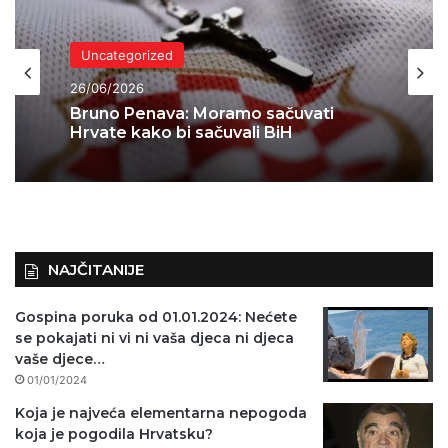
Uncategorized
16/06/2026
Uncategorized
Grmoja o Glavašu: Samo debilna
26/06/2026
zemlja bi osudila svoje generale
Bruno Penava: Moramo sačuvati
NAJČITANIJE
Hrvate kako bi sačuvali BiH
Gospina poruka od 01.01.2024: Nećete
se pokajati ni vi ni vaša djeca ni djeca
vaše djece…
01/01/2024
Koja je najveća elementarna nepogoda
koja je pogodila Hrvatsku?