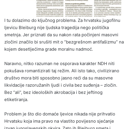
I tu dolazimo do ključnog problema. Za hrvatsku jugofilnu
ljevicu Bleiburg nije ljudska tragedija nego politička
smetnja. Jer priznati da su nakon rata počinjeni masovni
zločini značilo bi srušiti mit o “bezgrešnom antifašizmu” na
kojem desetljećima grade moralnu nadmoć.
Naravno, nitko razuman ne osporava karakter NDH niti
pokušava romantizirati taj režim. Ali isto tako, civilizirano
društvo mora biti sposobno jasno reći da su masovne
likvidacije razoružanih ljudi i civila bez suđenja – zločin.
Bez “ali”, bez ideoloških akrobacija i bez jeftinog
etiketiranja.
Problem je što dio domaće ljevice nikada nije prihvatio
Hrvatsku koja ima pravo na vlastito povijesno sjećanje
izvan jugoslavenskih okvira. Zato ih Bleiburg smeta i