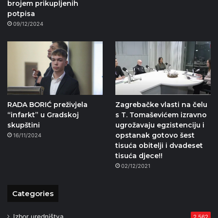
brojem prikupljenih
potpisa
09/12/2024
RADA BORIĆ preživjela
Zagrebačke vlasti na čelu
“infarkt” u Gradskoj
s T. Tomaševićem izravno
skupštini
ugrožavaju egzistenciju i
opstanak gotovo šest
16/11/2024
tisuća obitelji i dvadeset
tisuća djece!!
02/12/2021
Categories
Izbor uredništva
2.562