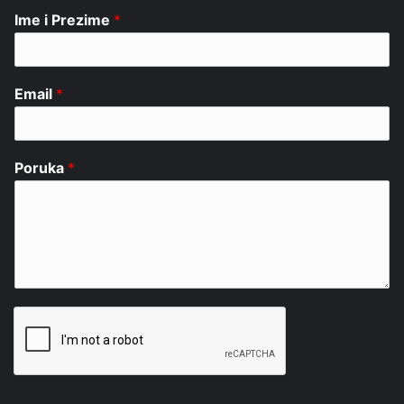
Ime i Prezime
*
Email
*
Poruka
*