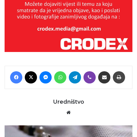
Facebook
X
Messenger
WhatsApp
Telegram
Viber
Podijeli putem E-maila
Printaj
Uredništvo
Website