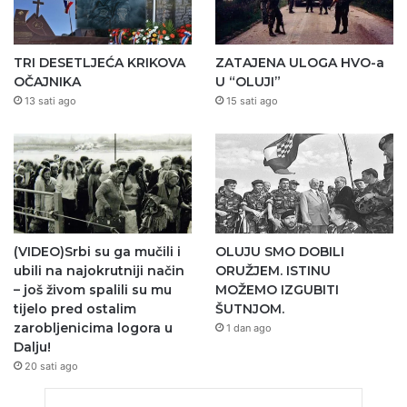
TRI DESETLJEĆA KRIKOVA
ZATAJENA ULOGA HVO-a
OČAJNIKA
U “OLUJI”
13 sati ago
15 sati ago
(VIDEO)Srbi su ga mučili i
OLUJU SMO DOBILI
ubili na najokrutniji način
ORUŽJEM. ISTINU
– još živom spalili su mu
MOŽEMO IZGUBITI
tijelo pred ostalim
ŠUTNJOM.
zarobljenicima logora u
1 dan ago
Dalju!
20 sati ago