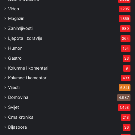
Video
1.205
Magazin
1.859
Zanimljivosti
980
Ljepota i zdravlje
264
Humor
154
Gastro
33
Kolumne i komentari
9
Kolumne i komentari
433
Vijesti
6.841
Domovina
4.987
Svijet
1.458
Crna kronika
218
Dijaspora
36