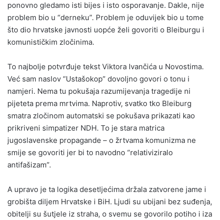
ponovno gledamo isti bijes i isto osporavanje. Dakle, nije
problem bio u “derneku”. Problem je oduvijek bio u tome
što dio hrvatske javnosti uopće želi govoriti o Bleiburgu i
komunističkim zločinima.
To najbolje potvrđuje tekst Viktora Ivančića u Novostima.
Već sam naslov “Ustašokop” dovoljno govori o tonu i
namjeri. Nema tu pokušaja razumijevanja tragedije ni
pijeteta prema mrtvima. Naprotiv, svatko tko Bleiburg
smatra zločinom automatski se pokušava prikazati kao
prikriveni simpatizer NDH. To je stara matrica
jugoslavenske propagande – o žrtvama komunizma ne
smije se govoriti jer bi to navodno “relativiziralo
antifašizam”.
A upravo je ta logika desetljećima držala zatvorene jame i
grobišta diljem Hrvatske i BiH. Ljudi su ubijani bez suđenja,
obitelji su šutjele iz straha, o svemu se govorilo potiho i iza