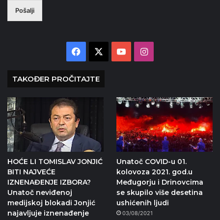
Pošalji
Facebook
X
YouTube
Instagram
TAKOĐER PROČITAJTE
HOĆE LI TOMISLAV JONJIĆ
Unatoč COVID-u 01.
BITI NAJVEĆE
kolovoza 2021. god.u
IZNENAĐENJE IZBORA?
Međugorju i Drinovcima
Unatoč neviđenoj
se skupilo više desetina
medijskoj blokadi Jonjić
ushićenih ljudi
najavljuje iznenađenje
03/08/2021