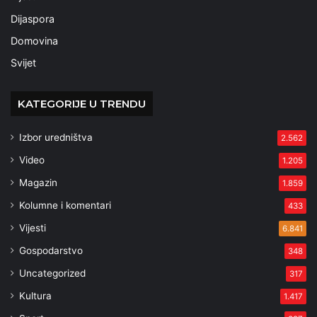
Dijaspora
Domovina
Svijet
KATEGORIJE U TRENDU
Izbor uredništva
2.562
Video
1.205
Magazin
1.859
Kolumne i komentari
433
Vijesti
6.841
Gospodarstvo
348
Uncategorized
317
Kultura
1.417