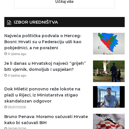
Učitaj više
IZBOR UREDNIŠTVA
Najveća politička podvala o Herceg-
Bosni: Hrvati su u Federaciju ušli kao
pobjednici, a ne poraženi
4 tjedna ago
Je li danas u Hrvatskoj najveći “grijeh”
biti vjernik, domoljub i uspješan?
4 tjedna ago
Dok Miletić ponovno reže lokote na
plaži u Rijeci, iz Ministarstva stigao
skandalozan odgovor
05/07/2026
Bruno Penava: Moramo sačuvati Hrvate
kako bi sačuvali BiH
26/06/2026