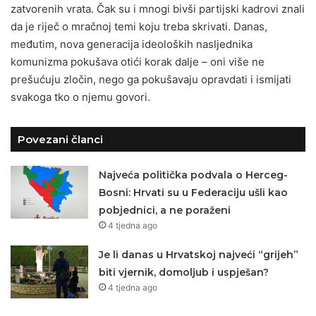
zatvorenih vrata. Čak su i mnogi bivši partijski kadrovi znali
da je riječ o mračnoj temi koju treba skrivati. Danas,
međutim, nova generacija ideoloških nasljednika
komunizma pokušava otići korak dalje – oni više ne
prešućuju zločin, nego ga pokušavaju opravdati i ismijati
svakoga tko o njemu govori.
Povezani članci
Najveća politička podvala o Herceg-
Bosni: Hrvati su u Federaciju ušli kao
pobjednici, a ne poraženi
4 tjedna ago
Je li danas u Hrvatskoj najveći “grijeh”
biti vjernik, domoljub i uspješan?
4 tjedna ago