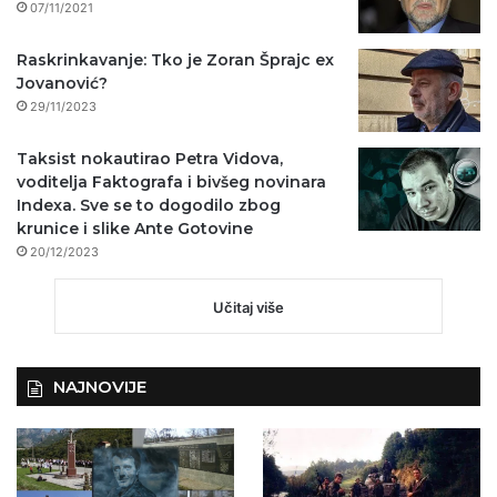
07/11/2021
Raskrinkavanje: Tko je Zoran Šprajc ex
Jovanović?
29/11/2023
Taksist nokautirao Petra Vidova,
voditelja Faktografa i bivšeg novinara
Indexa. Sve se to dogodilo zbog
krunice i slike Ante Gotovine
20/12/2023
Učitaj više
NAJNOVIJE