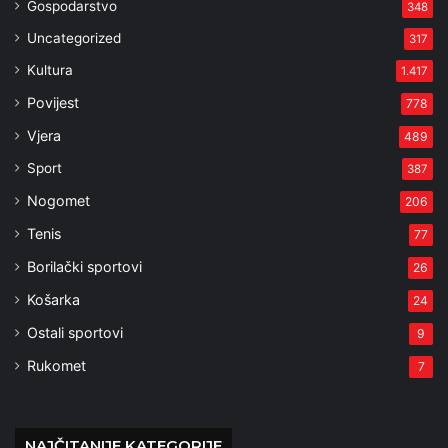
Gospodarstvo
348
Uncategorized
317
Kultura
1.417
Povijest
778
Vjera
489
Sport
387
Nogomet
206
Tenis
77
Borilački sportovi
26
Košarka
24
Ostali sportovi
9
Rukomet
7
NAJČITANIJE KATEGORIJE