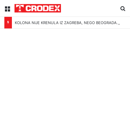
Menu
Tr
KOLONA NIJE KRENULA IZ ZAGREBA, NEGO BEOGRADA – NIKAKVI MITOVI NE MOGU PROMIJENITI ISTINU