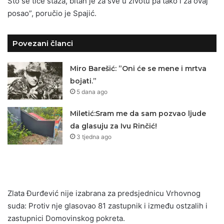
Što se tiče staža, bitan je za sve u životu pa tako i za ovaj
posao”, poručio je Spajić.
Povezani članci
Miro Barešić: ”Oni će se mene i mrtva
bojati.”
5 dana ago
Miletić:Sram me da sam pozvao ljude
da glasuju za Ivu Rinčić!
3 tjedna ago
Zlata Đurđević nije izabrana za predsjednicu Vrhovnog
suda: Protiv nje glasovao 81 zastupnik i između ostzalih i
zastupnici Domovinskog pokreta.