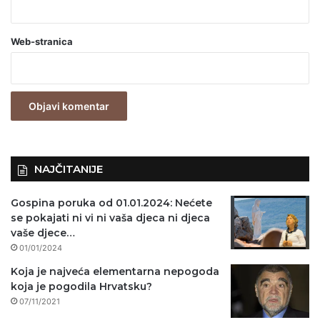
b
a
Web-stranica
v
e
z
n
o
)
NAJČITANIJE
Gospina poruka od 01.01.2024: Nećete
se pokajati ni vi ni vaša djeca ni djeca
vaše djece…
01/01/2024
Koja je najveća elementarna nepogoda
koja je pogodila Hrvatsku?
07/11/2021