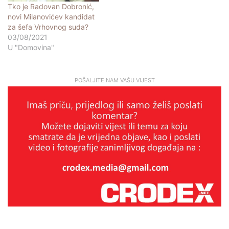
Tko je Radovan Dobronić,
novi Milanovićev kandidat
za šefa Vrhovnog suda?
03/08/2021
U "Domovina"
POŠALJITE NAM VAŠU VIJEST