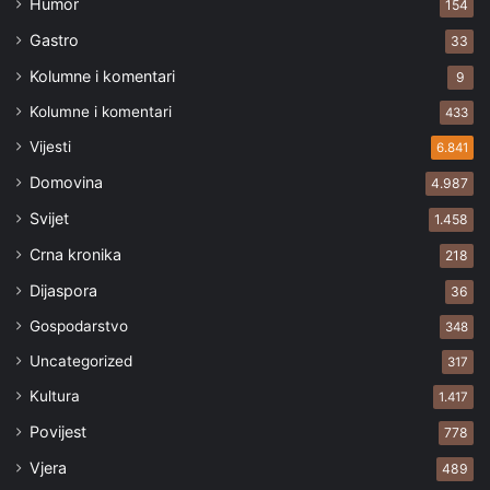
Humor
154
Gastro
33
Kolumne i komentari
9
Kolumne i komentari
433
Vijesti
6.841
Domovina
4.987
Svijet
1.458
Crna kronika
218
Dijaspora
36
Gospodarstvo
348
Uncategorized
317
Kultura
1.417
Povijest
778
Vjera
489