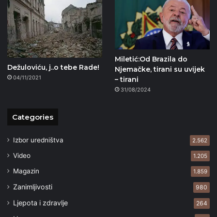
Miletić:Od Brazila do
Dežuloviću, j..o tebe Rade!
Njemačke, tirani su uvijek
04/11/2021
– tirani
31/08/2024
Categories
Izbor uredništva
2.562
Video
1.205
Magazin
1.859
Zanimljivosti
980
Ljepota i zdravlje
264