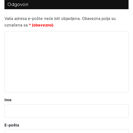
Možemo! u Zagrebu upropastio
Odgovori
sjajan projekt za djecu
Vaša adresa e-pošte neće biti objavljena.
Obavezna polja su
označena sa
* (obavezno)
K
o
m
e
n
t
a
r
Ime
*
(
o
E-pošta