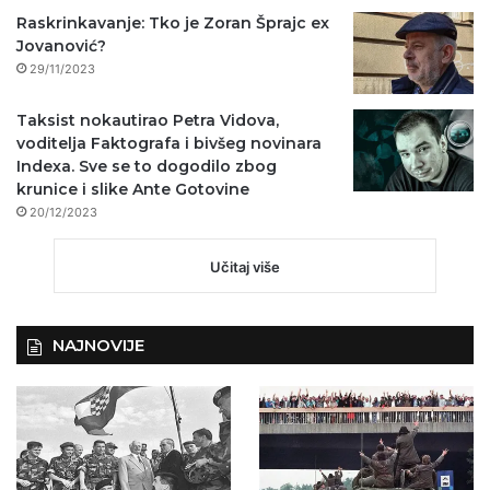
Raskrinkavanje: Tko je Zoran Šprajc ex
Jovanović?
29/11/2023
Taksist nokautirao Petra Vidova,
voditelja Faktografa i bivšeg novinara
Indexa. Sve se to dogodilo zbog
krunice i slike Ante Gotovine
20/12/2023
Učitaj više
NAJNOVIJE