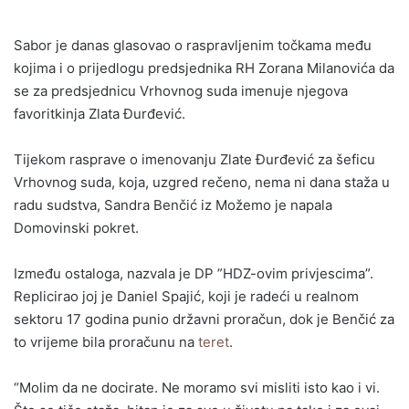
Sabor je danas glasovao o raspravljenim točkama među
kojima i o prijedlogu predsjednika RH Zorana Milanovića da
se za predsjednicu Vrhovnog suda imenuje njegova
favoritkinja Zlata Đurđević.
Tijekom rasprave o imenovanju Zlate Đurđević za šeficu
Vrhovnog suda, koja, uzgred rečeno, nema ni dana staža u
radu sudstva, Sandra Benčić iz Možemo je napala
Domovinski pokret.
Između ostaloga, nazvala je DP ”HDZ-ovim privjescima”.
Replicirao joj je Daniel Spajić, koji je radeći u realnom
sektoru 17 godina punio državni proračun, dok je Benčić za
to vrijeme bila proračunu na
teret
.
“Molim da ne docirate. Ne moramo svi misliti isto kao i vi.