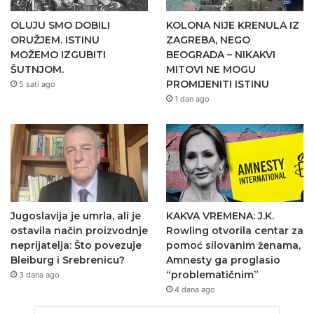
OLUJU SMO DOBILI
KOLONA NIJE KRENULA IZ
ORUŽJEM. ISTINU
ZAGREBA, NEGO
MOŽEMO IZGUBITI
BEOGRADA – NIKAKVI
ŠUTNJOM.
MITOVI NE MOGU
PROMIJENITI ISTINU
5 sati ago
1 dan ago
Jugoslavija je umrla, ali je
KAKVA VREMENA: J.K.
ostavila način proizvodnje
Rowling otvorila centar za
neprijatelja: Što povezuje
pomoć silovanim ženama,
Bleiburg i Srebrenicu?
Amnesty ga proglasio
“problematičnim”
3 dana ago
4 dana ago