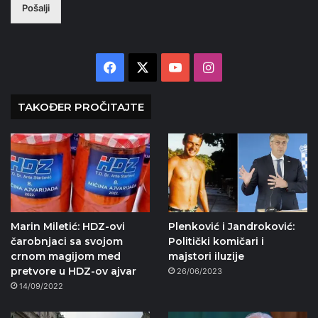
Pošalji
Facebook
X
YouTube
Instagram
TAKOĐER PROČITAJTE
Marin Miletić: HDZ-ovi
Plenković i Jandroković:
čarobnjaci sa svojom
Politički komičari i
crnom magijom med
majstori iluzije
pretvore u HDZ-ov ajvar
26/06/2023
14/09/2022