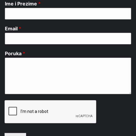
Ime i Prezime
*
Email
*
Poruka
*