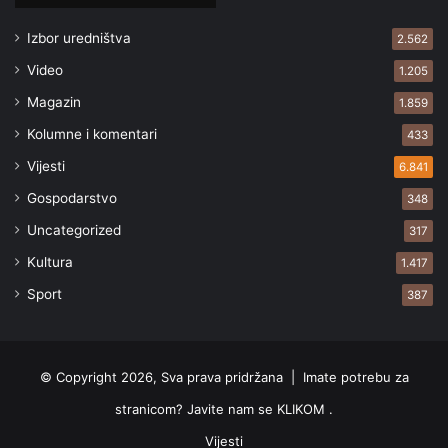
Izbor uredništva
2.562
Video
1.205
Magazin
1.859
Kolumne i komentari
433
Vijesti
6.841
Gospodarstvo
348
Uncategorized
317
Kultura
1.417
Sport
387
© Copyright 2026, Sva prava pridržana |
Imate potrebu za
stranicom? Javite nam se KLIKOM .
Vijesti