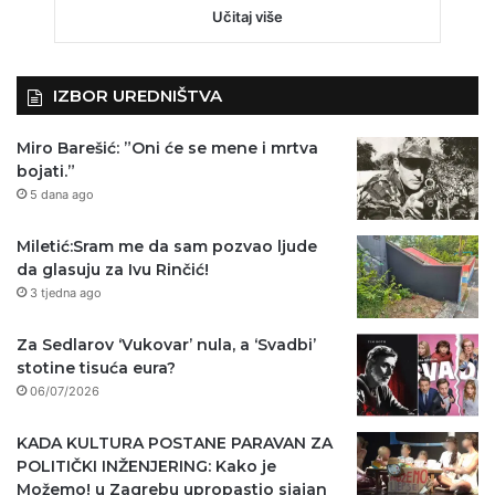
Učitaj više
IZBOR UREDNIŠTVA
Miro Barešić: ”Oni će se mene i mrtva
bojati.”
5 dana ago
Miletić:Sram me da sam pozvao ljude
da glasuju za Ivu Rinčić!
3 tjedna ago
Za Sedlarov ‘Vukovar’ nula, a ‘Svadbi’
stotine tisuća eura?
06/07/2026
KADA KULTURA POSTANE PARAVAN ZA
POLITIČKI INŽENJERING: Kako je
Možemo! u Zagrebu upropastio sjajan