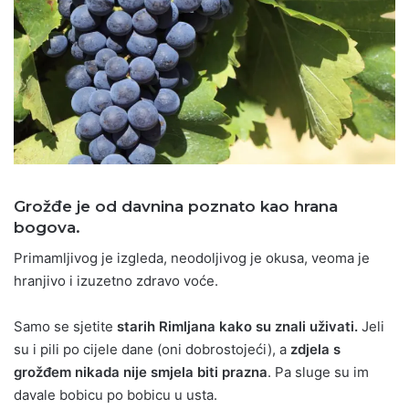
Grožđe je
od davnina poznato kao hrana
bogova.
Primamljivog je izgleda, neodoljivog je okusa, veoma je
hranjivo i izuzetno zdravo voće.
Samo se sjetite
starih Rimljana kako su znali uživati.
Jeli
su i pili po cijele dane (oni dobrostojeći), a
zdjela s
grožđem nikada nije smjela biti prazna
. Pa sluge su im
davale bobicu po bobicu u usta.