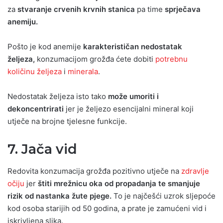
za
stvaranje crvenih krvnih stanica
pa time
sprječava
anemiju.
Pošto je kod anemije
karakterističan nedostatak
željeza,
konzumacijom grožđa ćete dobiti
potrebnu
količinu željeza
i
minerala
.
Nedostatak željeza isto tako
može umoriti i
dekoncentrirati
jer je željezo esencijalni mineral koji
utječe na brojne tjelesne funkcije.
7. Jača vid
Redovita konzumacija grožđa pozitivno utječe na
zdravlje
očiju
jer
štiti mrežnicu oka od propadanja te smanjuje
rizik od nastanka žute pjege.
To je najčešći uzrok sljepoće
kod osoba starijih od 50 godina, a prate je zamućeni vid i
iskrivljena slika.