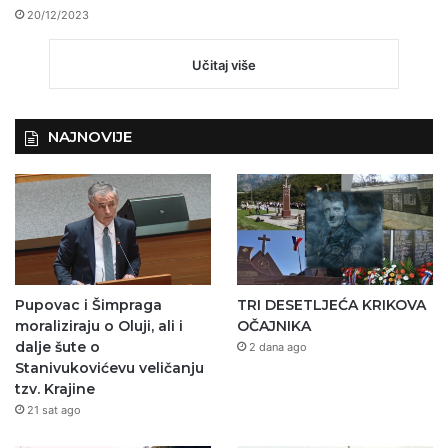
20/12/2023
Učitaj više
NAJNOVIJE
Pupovac i Šimpraga
TRI DESETLJEĆA KRIKOVA
moraliziraju o Oluji, ali i
OČAJNIKA
dalje šute o
2 dana ago
Stanivukovićevu veličanju
tzv. Krajine
21 sat ago