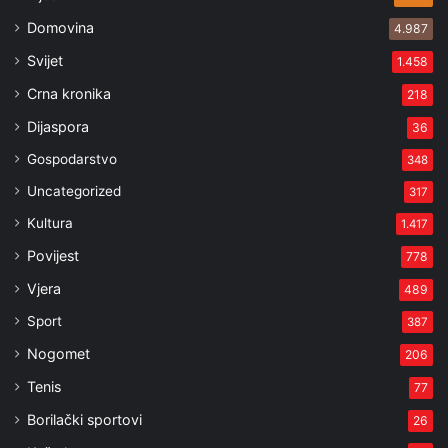
Domovina
4.987
Svijet
1.458
Crna kronika
218
Dijaspora
36
Gospodarstvo
348
Uncategorized
317
Kultura
1.417
Povijest
778
Vjera
489
Sport
387
Nogomet
206
Tenis
77
Borilački sportovi
26