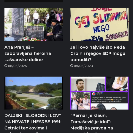
Ana Pranješ –
Je li ovo najviše što Peđa
zaboravljena heroina
Grbin i njegov SDP mogu
Lašvanske doline
ponuditi?
08/06/2025
09/06/2023
DALJSKI „SLOBODNI LOV“
“Pernar je klaun,
NA HRVATE I NESRBE 1991:
Tomašević je idol”:
Četnici tenkovima i
Medijska pravda na