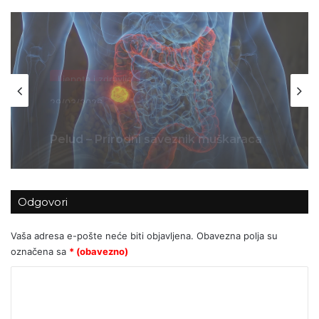
Ljepota i zdravlje
21/03/2026
ŠTO SE STVARNO DOGODILO
NAKON 2021.?
Odgovori
Vaša adresa e-pošte neće biti objavljena.
Obavezna polja su
označena sa
* (obavezno)
K
o