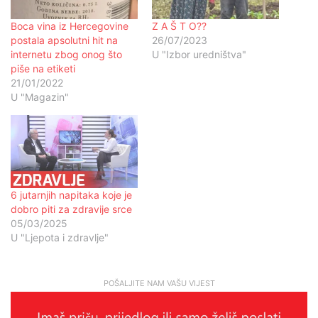
Boca vina iz Hercegovine
Z A Š T O??
postala apsolutni hit na
26/07/2023
internetu zbog onog što
U "Izbor uredništva"
piše na etiketi
21/01/2022
U "Magazin"
6 jutarnjih napitaka koje je
dobro piti za zdravije srce
05/03/2025
U "Ljepota i zdravlje"
POŠALJITE NAM VAŠU VIJEST