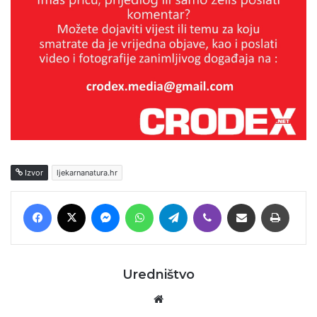
Izvor
ljekarnanatura.hr
Facebook
X
Messenger
WhatsApp
Telegram
Viber
Podijeli putem E-maila
Printaj
Uredništvo
Website