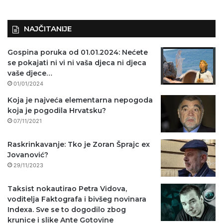
o
)
NAJČITANIJE
Gospina poruka od 01.01.2024: Nećete
se pokajati ni vi ni vaša djeca ni djeca
vaše djece…
01/01/2024
Koja je najveća elementarna nepogoda
koja je pogodila Hrvatsku?
07/11/2021
Raskrinkavanje: Tko je Zoran Šprajc ex
Jovanović?
29/11/2023
Taksist nokautirao Petra Vidova,
voditelja Faktografa i bivšeg novinara
Indexa. Sve se to dogodilo zbog
krunice i slike Ante Gotovine