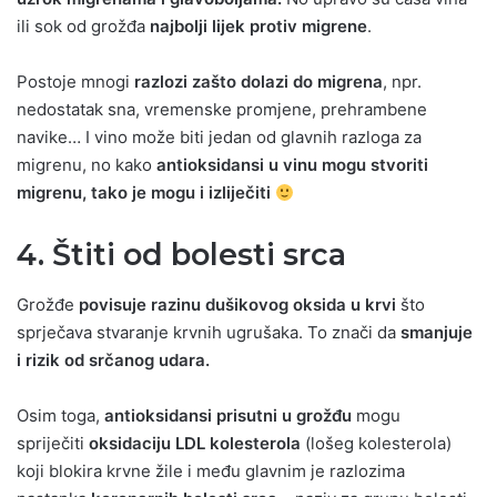
ili sok od grožđa
najbolji lijek protiv migrene
.
Postoje mnogi
razlozi zašto dolazi do migrena
, npr.
nedostatak sna, vremenske promjene, prehrambene
navike… I vino može biti jedan od glavnih razloga za
migrenu, no kako
antioksidansi u vinu mogu stvoriti
migrenu, tako je mogu i izliječiti
4. Štiti od bolesti srca
Grožđe
povisuje razinu dušikovog oksida u krvi
što
sprječava stvaranje krvnih ugrušaka. To znači da
smanjuje
i rizik od srčanog udara.
Osim toga,
antioksidansi prisutni u grožđu
mogu
spriječiti
oksidaciju LDL kolesterola
(lošeg kolesterola)
koji blokira krvne žile i među glavnim je razlozima