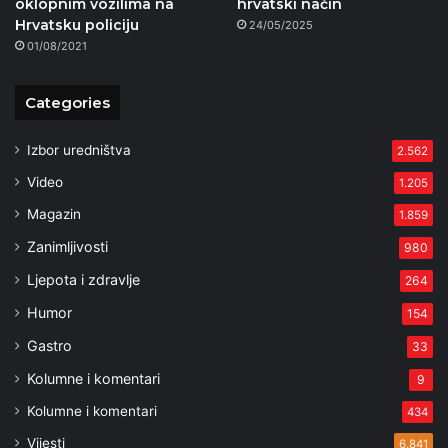
oklopnim vozilima na
hrvatski način
Hrvatsku policiju
24/05/2025
01/08/2021
Categories
Izbor uredništva
2.562
Video
1.205
Magazin
1.859
Zanimljivosti
980
Ljepota i zdravlje
264
Humor
154
Gastro
33
Kolumne i komentari
9
Kolumne i komentari
434
Vijesti
6.841