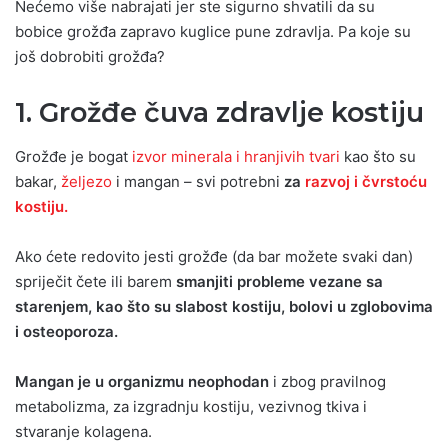
Nećemo više nabrajati jer ste sigurno shvatili da su
bobice grožđa zapravo kuglice pune zdravlja. Pa koje su
još dobrobiti grožđa?
1. Grožđe čuva zdravlje kostiju
Grožđe je bogat
izvor minerala i hranjivih tvari
kao što su
bakar,
željezo
i mangan – svi potrebni
za
razvoj i čvrstoću
kostiju.
Ako ćete redovito jesti grožđe (da bar možete svaki dan)
spriječit čete ili barem
smanjiti probleme vezane sa
starenjem, kao što su slabost kostiju, bolovi u zglobovima
i osteoporoza.
Mangan je u organizmu neophodan
i zbog pravilnog
metabolizma, za izgradnju kostiju, vezivnog tkiva i
stvaranje kolagena.