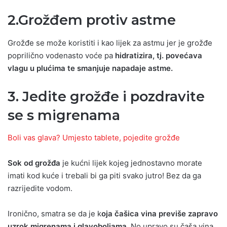
2.Grožđem protiv astme
Grožđe se može koristiti i kao lijek za astmu jer je grožđe
poprilično vodenasto voće pa
hidratizira, tj. povećava
vlagu u plućima te smanjuje napadaje astme.
3. Jedite grožđe i pozdravite
se s migrenama
Boli vas glava? Umjesto tablete, pojedite grožđe
Sok od grožđa
je kućni lijek kojeg jednostavno morate
imati kod kuće i trebali bi ga piti svako jutro! Bez da ga
razrijedite vodom.
Ironično, smatra se da je k
oja čašica vina previše zapravo
uzrok migrenama i glavoboljama.
No upravo su čaša vina