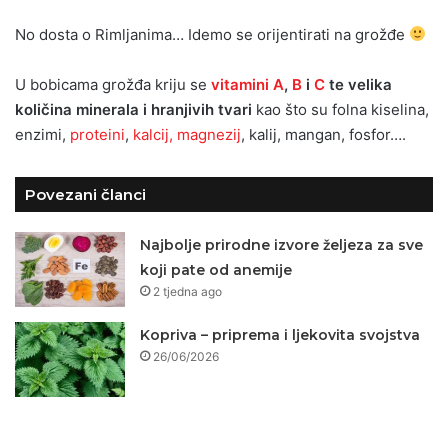
No dosta o Rimljanima… Idemo se orijentirati na grožđe
U bobicama grožđa kriju se
vitamini A
,
B
i
C
te velika
količina minerala i hranjivih tvari
kao što su folna kiselina,
enzimi,
proteini
,
kalcij, magnezij
, kalij, mangan, fosfor….
Povezani članci
Najbolje prirodne izvore željeza za sve
koji pate od anemije
2 tjedna ago
Kopriva – priprema i ljekovita svojstva
26/06/2026