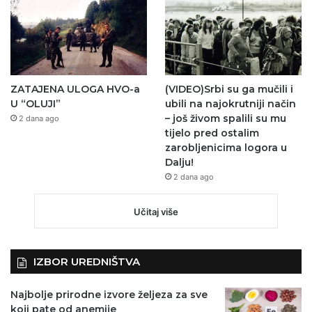
ZATAJENA ULOGA HVO-a
(VIDEO)Srbi su ga mučili i
U “OLUJI”
ubili na najokrutniji način
– još živom spalili su mu
2 dana ago
tijelo pred ostalim
zarobljenicima logora u
Dalju!
2 dana ago
Učitaj više
IZBOR UREDNIŠTVA
Najbolje prirodne izvore željeza za sve
koji pate od anemije