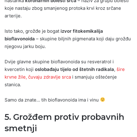
nastanka
koronarnih bolesti srca
– naziv za grupu bolesti
koje nastaju zbog smanjenog protoka krvi kroz srčane
arterije.
Isto tako, grožđe je bogat
izvor fitokemikalija
bioflavonoida
– skupine biljnih pigmenata koji daju grožđu
njegovu jarku boju.
Dvije glavne skupine bioflavonoida su resveratrol i
kvercetin koji
oslobađaju tijelo od štetnih radikala
,
šire
krvne žile, čuvaju zdravlje srca
i smanjuju oštećenje
stanica.
Samo da znate… tih bioflavonoida ima i vinu
5. Grožđem protiv probavnih
smetnji