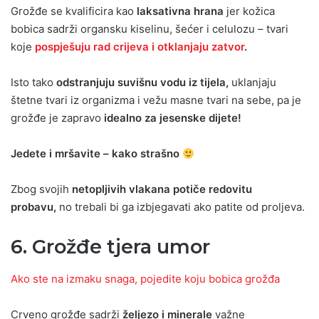
Grožđe se kvalificira kao
laksativna hrana
jer kožica
bobica sadrži organsku kiselinu, šećer i celulozu – tvari
koje
pospješuju rad crijeva i otklanjaju zatvor
.
Isto tako
odstranjuju suvišnu vodu iz tijela,
uklanjaju
štetne tvari iz organizma i vežu masne tvari na sebe, pa je
grožđe je zapravo
idealno za jesenske dijete!
Jedete i mršavite – kako strašno
Zbog svojih
netopljivih vlakana potiče redovitu
probavu,
no trebali bi ga izbjegavati ako patite od proljeva.
6. Grožđe tjera umor
Ako ste na izmaku snaga, pojedite koju bobica grožđa
Crveno grožđe sadrži
željezo i minerale
važne