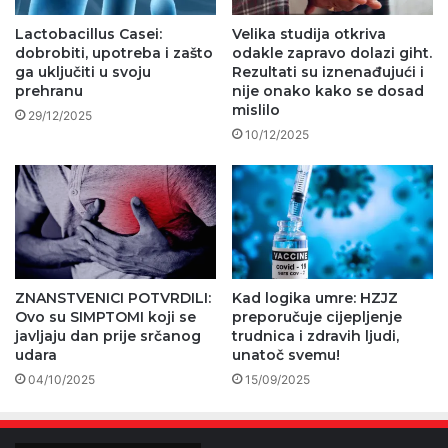
Lactobacillus Casei:
Velika studija otkriva
dobrobiti, upotreba i zašto
odakle zapravo dolazi giht.
ga uključiti u svoju
Rezultati su iznenađujući i
prehranu
nije onako kako se dosad
mislilo
29/12/2025
10/12/2025
ZNANSTVENICI POTVRDILI:
Kad logika umre: HZJZ
Ovo su SIMPTOMI koji se
preporučuje cijepljenje
javljaju dan prije srčanog
trudnica i zdravih ljudi,
udara
unatoč svemu!
04/10/2025
15/09/2025