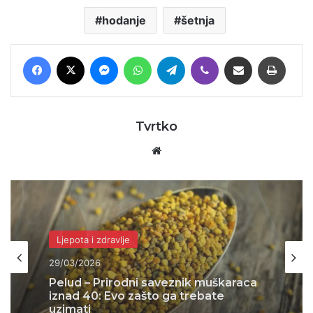
hodanje
šetnja
Facebook
X
Messenger
WhatsApp
Telegram
Viber
Podijeli putem E-maila
Printaj
Tvrtko
Website
Ljepota i zdravlje
21/03/2026
ŠTO SE STVARNO DOGODILO
NAKON 2021.?