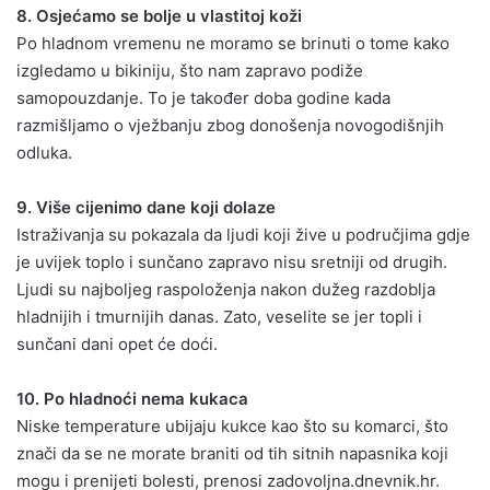
8. Osjećamo se bolje u vlastitoj koži
Po hladnom vremenu ne moramo se brinuti o tome kako
izgledamo u bikiniju, što nam zapravo podiže
samopouzdanje. To je također doba godine kada
razmišljamo o vježbanju zbog donošenja novogodišnjih
odluka.
9. Više cijenimo dane koji dolaze
Istraživanja su pokazala da ljudi koji žive u područjima gdje
je uvijek toplo i sunčano zapravo nisu sretniji od drugih.
Ljudi su najboljeg raspoloženja nakon dužeg razdoblja
hladnijih i tmurnijih danas. Zato, veselite se jer topli i
sunčani dani opet će doći.
10. Po hladnoći nema kukaca
Niske temperature ubijaju kukce kao što su komarci, što
znači da se ne morate braniti od tih sitnih napasnika koji
mogu i prenijeti bolesti, prenosi zadovoljna.dnevnik.hr.