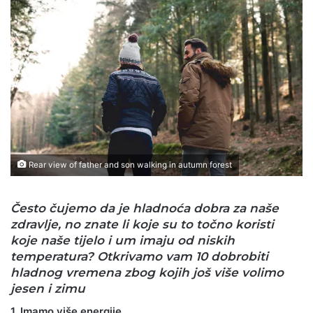
Rear view of father and son walking in autumn forest
Često čujemo da je hladnoća dobra za naše
zdravlje, no znate li koje su to točno koristi
koje naše tijelo i um imaju od niskih
temperatura? Otkrivamo vam 10 dobrobiti
hladnog vremena zbog kojih još više volimo
jesen i zimu
1. Imamo više energije