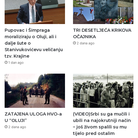
Pupovac i Šimpraga
TRI DESETLJEĆA KRIKOVA
moraliziraju o Oluji, ali i
OČAJNIKA
dalje šute o
2 dana ago
Stanivukovićevu veličanju
tzv. Krajine
1 dan ago
ZATAJENA ULOGA HVO-a
(VIDEO)Srbi su ga mučili i
U “OLUJI”
ubili na najokrutniji način
– još živom spalili su mu
2 dana ago
tijelo pred ostalim