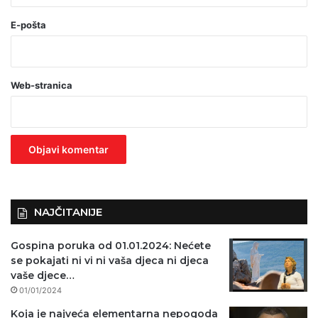
(
o
E-pošta
b
a
Web-stranica
v
e
z
n
o
)
NAJČITANIJE
Gospina poruka od 01.01.2024: Nećete
se pokajati ni vi ni vaša djeca ni djeca
vaše djece…
01/01/2024
Koja je najveća elementarna nepogoda