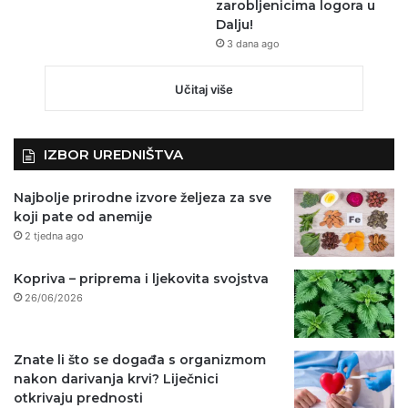
zarobljenicima logora u
Dalju!
3 dana ago
Učitaj više
IZBOR UREDNIŠTVA
Najbolje prirodne izvore željeza za sve
koji pate od anemije
2 tjedna ago
Kopriva – priprema i ljekovita svojstva
26/06/2026
Znate li što se događa s organizmom
nakon darivanja krvi? Liječnici
otkrivaju prednosti