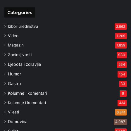
Categories
Izbor uredništva
2.562
Video
1.205
Magazin
1.859
Zanimljivosti
980
Ljepota i zdravlje
264
Humor
154
Gastro
33
Kolumne i komentari
9
Kolumne i komentari
434
Vijesti
6.841
Domovina
4.987