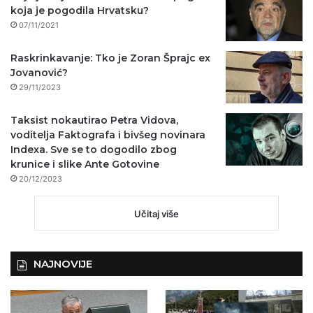
koja je pogodila Hrvatsku?
07/11/2021
Raskrinkavanje: Tko je Zoran Šprajc ex
Jovanović?
29/11/2023
Taksist nokautirao Petra Vidova,
voditelja Faktografa i bivšeg novinara
Indexa. Sve se to dogodilo zbog
krunice i slike Ante Gotovine
20/12/2023
Učitaj više
NAJNOVIJE