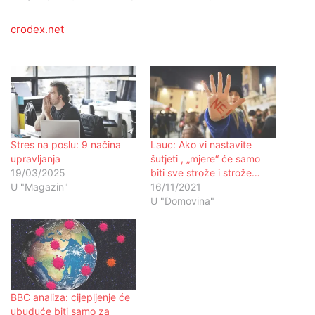
crodex.net
Stres na poslu: 9 načina
Lauc: Ako vi nastavite
upravljanja
šutjeti , „mjere“ će samo
19/03/2025
biti sve strože i strože…
U "Magazin"
16/11/2021
U "Domovina"
BBC analiza: cijepljenje će
ubuduće biti samo za