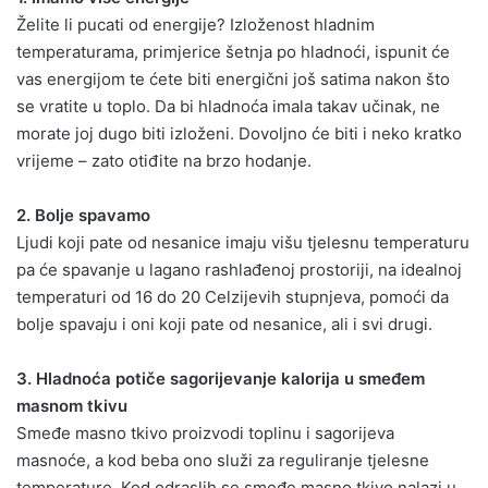
Želite li pucati od energije? Izloženost hladnim
temperaturama, primjerice šetnja po hladnoći, ispunit će
vas energijom te ćete biti energični još satima nakon što
se vratite u toplo. Da bi hladnoća imala takav učinak, ne
morate joj dugo biti izloženi. Dovoljno će biti i neko kratko
vrijeme – zato otiđite na brzo hodanje.
2. Bolje spavamo
Ljudi koji pate od nesanice imaju višu tjelesnu temperaturu
pa će spavanje u lagano rashlađenoj prostoriji, na idealnoj
temperaturi od 16 do 20 Celzijevih stupnjeva, pomoći da
bolje spavaju i oni koji pate od nesanice, ali i svi drugi.
3. Hladnoća potiče sagorijevanje kalorija u smeđem
masnom tkivu
Smeđe masno tkivo proizvodi toplinu i sagorijeva
masnoće, a kod beba ono služi za reguliranje tjelesne
temperature. Kod odraslih se smeđe masno tkivo nalazi u