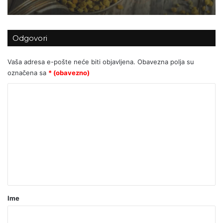
Odgovori
Vaša adresa e-pošte neće biti objavljena.
Obavezna polja su
označena sa
* (obavezno)
K
o
m
e
n
t
a
r
Ime
*