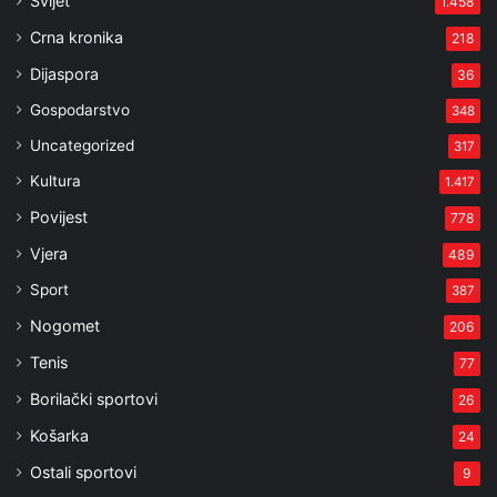
Svijet
1.458
Crna kronika
218
Dijaspora
36
Gospodarstvo
348
Uncategorized
317
Kultura
1.417
Povijest
778
Vjera
489
Sport
387
Nogomet
206
Tenis
77
Borilački sportovi
26
Košarka
24
Ostali sportovi
9