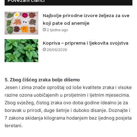
Povezani članci
Najbolje prirodne izvore željeza za sve
koji pate od anemije
2 tjedna ago
Kopriva – priprema i ljekovita svojstva
26/06/2026
5. Zbog čišćeg zraka bolje dišemo
Jesen i zima znače oproštaj od loše kvalitete zraka i visoke
razine ozona uobičajenih u proljetnim i ljetnim mjesecima.
Zbog svježeg, čistog zraka ovo doba godine idealno je za
boravak u prirodi, duge šetnje i duboko disanje. Doznajte i
7 zakona skidanja kilograma hodanjem bez ijednog posjeta
teretani.