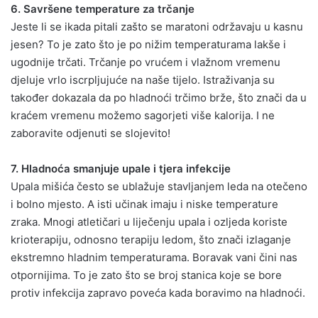
6. Savršene temperature za trčanje
Jeste li se ikada pitali zašto se maratoni održavaju u kasnu
jesen? To je zato što je po nižim temperaturama lakše i
ugodnije trčati. Trčanje po vrućem i vlažnom vremenu
djeluje vrlo iscrpljujuće na naše tijelo. Istraživanja su
također dokazala da po hladnoći trčimo brže, što znači da u
kraćem vremenu možemo sagorjeti više kalorija. I ne
zaboravite odjenuti se slojevito!
7. Hladnoća smanjuje upale i tjera infekcije
Upala mišića često se ublažuje stavljanjem leda na otečeno
i bolno mjesto. A isti učinak imaju i niske temperature
zraka. Mnogi atletičari u liječenju upala i ozljeda koriste
krioterapiju, odnosno terapiju ledom, što znači izlaganje
ekstremno hladnim temperaturama. Boravak vani čini nas
otpornijima. To je zato što se broj stanica koje se bore
protiv infekcija zapravo poveća kada boravimo na hladnoći.