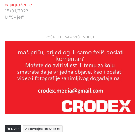
najugroženije
15/01/2022
U "Svijet"
POŠALJITE NAM VAŠU VIJEST
Izvor
zadovoljna.dnevnik.hr