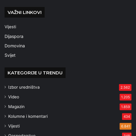
VAŽNI LINKOVI
Vijesti
Dijaspora
Domovina
Svijet
KATEGORIJE U TRENDU
Izbor uredništva
2.562
Video
1.205
Magazin
1.859
Kolumne i komentari
434
Vijesti
6.841
Gospodarstvo