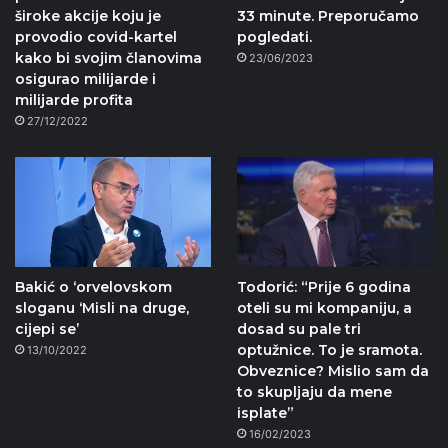
široke akcije koju je
33 minute. Preporučamo
provodio covid-kartel
pogledati.
kako bi svojim članovima
23/06/2023
osigurao milijarde i
milijarde profita
27/12/2022
Bakić o ‘orvelovskom
Todorić: “Prije 6 godina
sloganu ‘Misli na druge,
oteli su mi kompaniju, a
cijepi se’
dosad su pale tri
optužnice. To je sramota.
13/10/2022
Obveznice? Mislio sam da
to skupljaju da mene
isplate”
16/02/2023