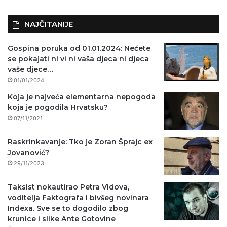
NAJČITANIJE
Gospina poruka od 01.01.2024: Nećete
se pokajati ni vi ni vaša djeca ni djeca
vaše djece…
01/01/2024
Koja je najveća elementarna nepogoda
koja je pogodila Hrvatsku?
07/11/2021
Raskrinkavanje: Tko je Zoran Šprajc ex
Jovanović?
29/11/2023
Taksist nokautirao Petra Vidova,
voditelja Faktografa i bivšeg novinara
Indexa. Sve se to dogodilo zbog
krunice i slike Ante Gotovine