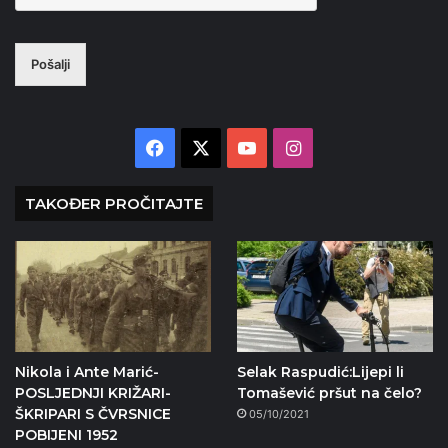
Pošalji
Facebook
X
YouTube
Instagram
TAKOĐER PROČITAJTE
Nikola i Ante Marić-
Selak Raspudić:Lijepi li
POSLJEDNJI KRIŽARI-
Tomašević pršut na čelo?
ŠKRIPARI S ČVRSNICE
05/10/2021
POBIJENI 1952