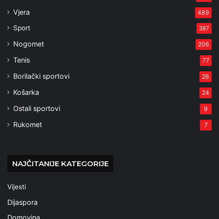
Vjera
489
Sport
387
Nogomet
206
Tenis
77
Borilački sportovi
26
Košarka
24
Ostali sportovi
9
Rukomet
7
NAJČITANIJE KATEGORIJE
Vijesti
Dijaspora
Domovina