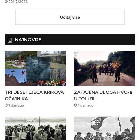
20/12/2023
Učitaj više
NAJNOVIJE
TRI DESETLJEĆA KRIKOVA
ZATAJENA ULOGA HVO-a
OČAJNIKA
U “OLUJI”
1 dan ago
1 dan ago