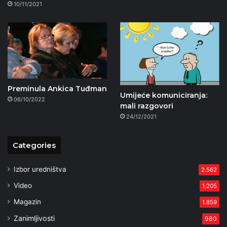
10/11/2021
Preminula Ankica Tuđman
Umijeće komuniciranja:
06/10/2022
mali razgovori
24/12/2021
Categories
Izbor uredništva
2.562
Video
1.205
Magazin
1.859
Zanimljivosti
980