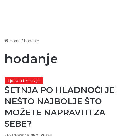
Home
/
hodanje
hodanje
Ljepota i zdravlje
ŠETNJA PO HLADNOĆI JE
NEŠTO NAJBOLJE ŠTO
MOŽETE NAPRAVITI ZA
SEBE?
04/10/2025
0
276