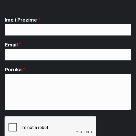
Ime i Prezime
*
Email
*
Poruka
*