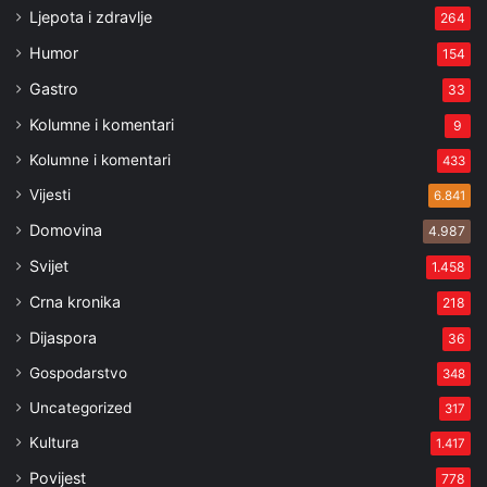
Ljepota i zdravlje
264
Humor
154
Gastro
33
Kolumne i komentari
9
Kolumne i komentari
433
Vijesti
6.841
Domovina
4.987
Svijet
1.458
Crna kronika
218
Dijaspora
36
Gospodarstvo
348
Uncategorized
317
Kultura
1.417
Povijest
778