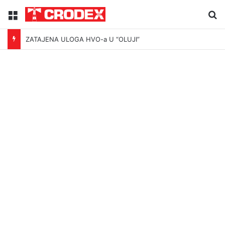
Menu
Tr
ZATAJENA ULOGA HVO-a U “OLUJI”