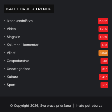
KATEGORIJE U TRENDU
Izbor uredništva
2.562
Video
1.205
Magazin
1.859
Kolumne i komentari
433
Vijesti
6.841
Gospodarstvo
348
Uncategorized
317
Kultura
1.417
Sport
387
© Copyright 2026, Sva prava pridržana |
Imate potrebu za