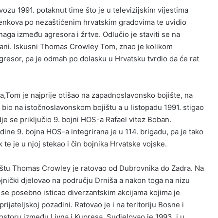
ozu 1991. potaknut time što je u televizijskim vijestima
h tenkova po nezaštićenim hrvatskim gradovima te uvidio
ga između agresora i žrtve. Odlučio je staviti se na
rani. Iskusni Thomas Crowley Tom, znao je kolikom
resor, pa je odmah po dolasku u Hrvatsku tvrdio da će rat
Tom je najprije otišao na zapadnoslavonsko bojište, na
bio na istočnoslavonskom bojištu a u listopadu 1991. stigao
dje se priključio 9. bojni HOS-a Rafael vitez Boban.
ine 9. bojna HOS-a integrirana je u 114. brigadu, pa je tako
 te je u njoj stekao i čin bojnika Hrvatske vojske.
štu Thomas Crowley je ratovao od Dubrovnika do Zadra. Na
ojnički djelovao na području Drniša a nakon toga na nizu
a se posebno isticao diverzantskim akcijama kojima je
rijateljskoj pozadini. Ratovao je i na teritoriju Bosne i
ostoru između Livna i Kupresa. Sudjelovao je 1993. i u