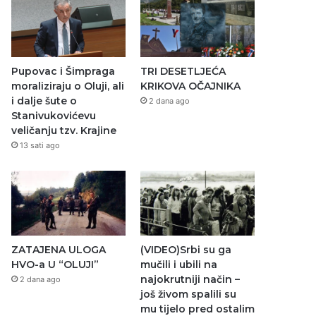
Pupovac i Šimpraga
TRI DESETLJEĆA
moraliziraju o Oluji, ali
KRIKOVA OČAJNIKA
i dalje šute o
2 dana ago
Stanivukovićevu
veličanju tzv. Krajine
13 sati ago
ZATAJENA ULOGA
(VIDEO)Srbi su ga
HVO-a U “OLUJI”
mučili i ubili na
najokrutniji način –
2 dana ago
još živom spalili su
mu tijelo pred ostalim