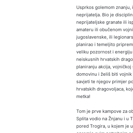
Usprkos golemom znanju, is
neprijatelja. Bio je discip
neprijateljske granate ili 
amateru ili obučenom vojnik
jugoslavenske, ili legionar
planirao i temeljito pripr
veliku pozornost i energij
neiskusnih hrvatskih dragov
planiranju akcija, vojničko
domovinu i želiš biti vojnik
savjeti te njegov primjer p
hrvatskih dragovoljaca, koj
metka!
Tom je prve kampove za ob
Splita vodio na Žnjanu i u
pored Trogira, u kojem je us