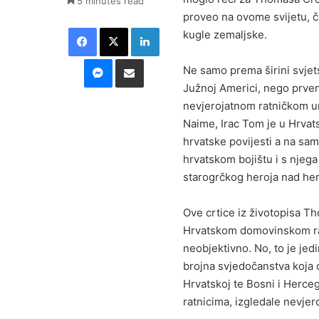
5 minutes read
proveo na ovome svijetu, ča
Facebook
X
LinkedIn
kugle zemaljske.
Messenger
Podijeli putem E-maila
Ne samo prema širini svjetsk
Južnoj Americi, nego prve
nevjerojatnom ratničkom um
Naime, Irac Tom je u Hrvat
hrvatske povijesti a na sam
hrvatskom bojištu i s njeg
starogrčkog heroja nad her
Ove crtice iz životopisa T
Hrvatskom domovinskom rat
neobjektivno. No, to je je
brojna svjedočanstva koja o
Hrvatskoj te Bosni i Herceg
ratnicima, izgledale nevjer