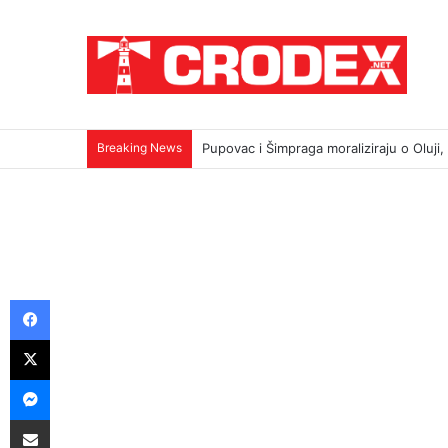
Breaking News
TRI DESETLJEĆA KRIKOVA OČAJNIKA
Facebook
X
Messenger
Podijeli putem E-maila