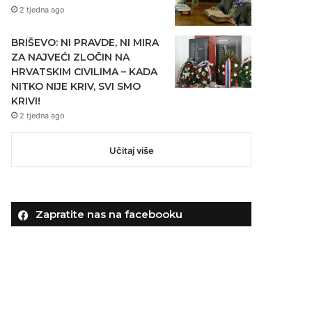
2 tjedna ago
BRIŠEVO: NI PRAVDE, NI MIRA
ZA NAJVEĆI ZLOČIN NA
HRVATSKIM CIVILIMA – KADA
NITKO NIJE KRIV, SVI SMO
KRIVI!
2 tjedna ago
Učitaj više
Zapratite nas na facebooku