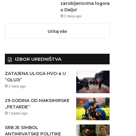
zarobljenicima logora
u Dalju!
2 dana ago
Učitaj više
IZBOR UREDNIŠTVA
ZATAJENA ULOGA HVO-a U
“OLUJI”
2 dana ago
29 GODINA OD MAKSIMIRSKE
„PETARDE“
1 tjedan ago
SRB JE SIMBOL
ANTIHRVATSKE POLITIKE