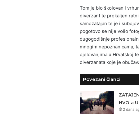
Tom je bio školovan i vrhun
diverzant te prekaljen ratni
samozatajan te je i subojov
pogotovo se nije volio fotog
dugogodišnje profesionalno
mnogim nepoznanicama, taj
djelovanjima u Hrvatskoj t
diverzanata koje je obučava
Povezani članci
ZATAJE
HVO-a U
2 dana a