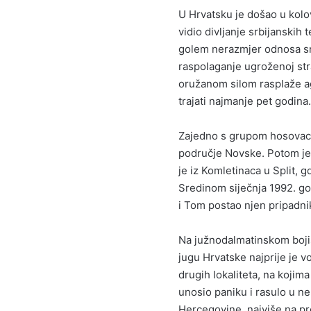
U Hrvatsku je došao u kolov
vidio divljanje srbijanski
golem nerazmjer odnosa sna
raspolaganje ugroženoj st
oružanom silom rasplaže ag
trajati najmanje pet godina.
Zajedno s grupom hosovaca,
područje Novske. Potom je 
je iz Komletinaca u Split, g
Sredinom siječnja 1992. god
i Tom postao njen pripadnik
Na južnodalmatinskom boji
jugu Hrvatske najprije je v
drugih lokaliteta, na kojim
unosio paniku i rasulo u nep
Hercegovine, najviše na pr