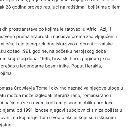
k 28 godina proveo ratujući na ratištima i bojištima diljem
ih prostranstava po kojima je ratovao, u Africi, Aziji i
nstveno prema hrabrosti i nadasve prema zadivljujućem i
ijeću, koje je neprekidno iskazivao u obrani Hrvatske.
sku došao 1991. godine, na početku herojskog doba
om kraju tog doba, 1995, hrvatski heroj poginuo je na
a prešao u legendarne besmrtnike. Poput Herakla,
ojima.
homasa Crowleyja Toma i okvirno naznačiva njegove uloge u
u možda može izgledati literarizirano, romansirano i
dini način da se u ovom kratkom pisanom obliku predoče
 njemu od 1991. iznose njegovi subojovnici s niza bojišta u
ovini, na kojima je Tom izvodio akcije koje su i iskusnim
ojatne.