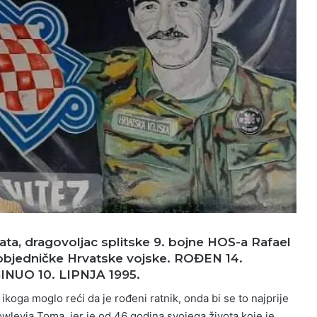
ta, dragovoljac splitske 9. bojne HOS-a Rafael
pobjedničke Hrvatske vojske. ROĐEN 14.
INUO 10. LIPNJA 1995.
ikoga moglo reći da je rođeni ratnik, onda bi se to najprije
leyja Toma, jer je od 46 godina svojega života koje je