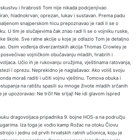
kustvu i hrabrosti Tom nije nikada podcjenjivao
liniran, hladnokrvan, oprezan, lukav i sustavan. Prema padu
ispaljenom snajperskom hicu prepoznavao je radi li se o
u. U tim je slučajevima čak znao radi li se o vojniku ruske,
ske škole. Sve ratne akcije u koje je odlazio Tom je detaljno
emao. Osim vođenja diverzantskih akcija Thomas Crowley je
u posvećivao vojničkom obučavanju mladih, hrabrih i
oljaca. Učio ih je rukovanju oružjima, vještinama ratovanja,
j stezi i oprezu. Neprekidno je naglašavao: Ako voliš svoju
 onda moraš raditi i učiti vojnu vještinu. Tomova obuka i
ostupanja na ratištu spasili su mnoge živote mladih srčanih
e je upozoravao: Ne trči! Ne srljaj! Ne idi glavom ispred
uku dragovoljaca pripadnika 9. bojne HOS-a na području
 Tugarima. Iza toga je vodio kamp Rožac na otoku Čiovu
trojio i jednu od prvih hrvatskih ratnih učionica, koju je