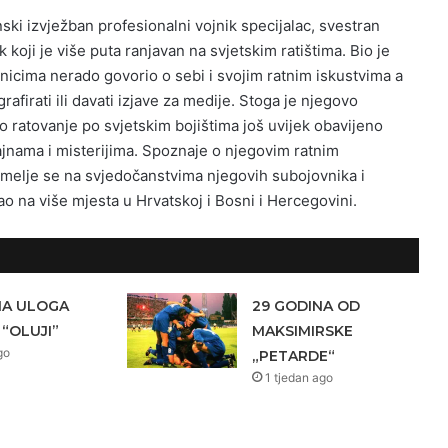
ski izvježban profesionalni vojnik specijalac, svestran
k koji je više puta ranjavan na svjetskim ratištima. Bio je
nicima nerado govorio o sebi i svojim ratnim iskustvima a
rafirati ili davati izjave za medije. Stoga je njegovo
 ratovanje po svjetskim bojištima još uvijek obavijeno
nama i misterijima. Spoznaje o njegovim ratnim
emelje se na svjedočanstvima njegovih subojovnika i
o na više mjesta u Hrvatskoj i Bosni i Hercegovini.
NA ULOGA
29 GODINA OD
 “OLUJI”
MAKSIMIRSKE
go
„PETARDE“
1 tjedan ago