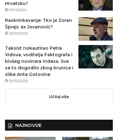
Hrvatsku?
07/11/2021
Raskrinkavanje: Tko je Zoran
Šprajc ex Jovanović?
29/11/2023
Taksist nokautirao Petra
Vidova, voditelja Faktografa i
bivšeg novinara Indexa. Sve
se to dogodilo zbog krunice i
slike Ante Gotovine
20/12/2023
Učitaj više
NAJNOVIJE