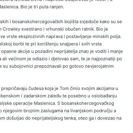
aslenica. Bio je tri puta ranjen.
tskih i bosanskohercegovačkih bojišta svjedoče kako su se
m Crowley svestrano i vrhunski obučen ratnik. Bio je
sve vrste eksplozivnih naprava i postavljanje minskih polja.
liskoj borbi te pri korištenju snajpera i svih vrsta
opasne akcije u pozadini neprijatelja znao je voditi i manje
 ali većinom je odlazio i djelovao sam, te je najpoznatiji po
je su subojovnici prepoznavali po gotovo nevjerojatnim
e prepričavaju čudesa koja je Tom činio svojim akcijama u
 šibenskom i zadarskom zaleđu te posebno u oslobađanju
teljske operacije Maslenica. S bosanskohercegovačkog
ri o njegovim brojnim zaslugama na livanjskom području a
 došuljao do neprijateljskog tenka, oteo ga i dovezao na