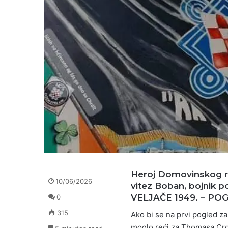
Heroj Domovinskog ra
10/06/2026
vitez Boban, bojnik 
VELJAČE 1949. – POG
0
315
Ako bi se na prvi pogled za 
moglo reći za Thomasa Crow