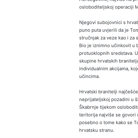
osloboditeljskoj operaciji M
Njegovi subojovnici s hrva
puno puta uvjerili da je To
stručnjak za veze kao i za 
Bio je iznimno učinkovit u b
protuoklopnih sredstava. U 
skupine hrvatskih branitelja
individualnim akcijama, ko
učincima.
Hrvatski branitelji najčešć
neprijateljskoj pozadini u
Škabrnje tijekom oslobodi
teritorija najviše se govo
posebno o tome kako se Tom
hrvatsku stranu.