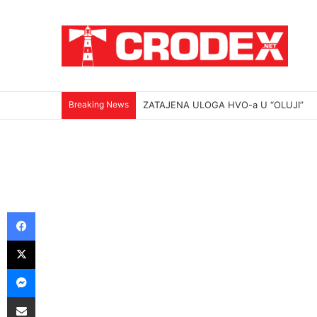
Breaking News
(VIDEO)Srbi su ga mučili i ubili na najokr
Facebook
X
Messenger
Podijeli putem E-maila