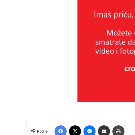
Facebook
X
Messenger
Podijeli putem E-maila
Printa
Podijeli