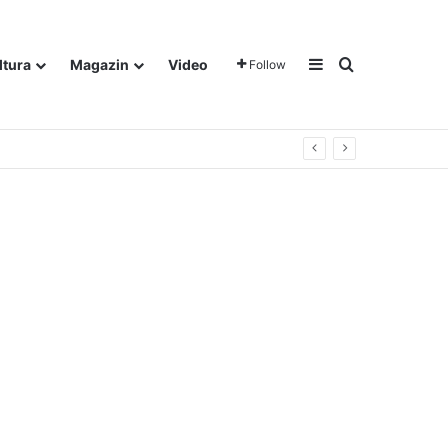
Sidebar
Traži
ltura
Magazin
Video
Follow
gora u Dalju!