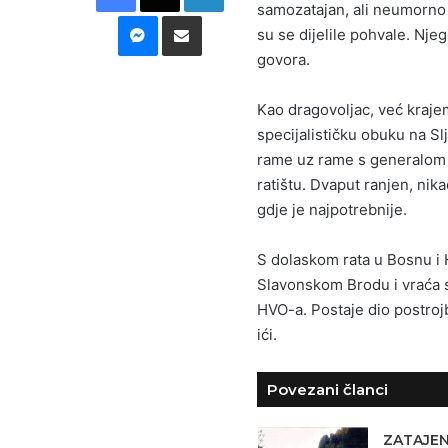
samozatajan, ali neumorno p
Messenger
Podijeli putem E-maila
su se dijelile pohvale. Njego
govora.
Kao dragovoljac, već kraje
specijalističku obuku na Sl
rame uz rame s generalom
ratištu. Dvaput ranjen, nik
gdje je najpotrebnije.
S dolaskom rata u Bosnu i 
Slavonskom Brodu i vraća s
HVO-a. Postaje dio postrojbe
ići.
Povezani članci
ZATAJE