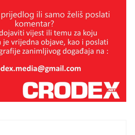
Kako i zbog čega je nastala
Hrvatska zajednica Herceg Bosna ?
33. godišnjica zločinačkog napada
tzv. ABiH na Fojnicu
Kristalna noć bjelopoljskih Hrvata
‘Po gasu ili pucam!’ Dan kad je
tenkom agresorske JNA pregažen
j
crveni ‘Fićo’ ušao u legendu