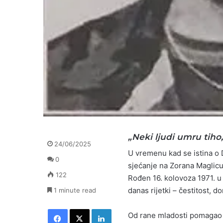
„Neki ljudi umru tiho,
24/06/2025
U vremenu kad se istina o 
0
sjećanje na Zorana Maglicu 
122
Rođen 16. kolovoza 1971. u 
danas rijetki – čestitost, 
1 minute read
Facebook
X
LinkedIn
Od rane mladosti pomagao j