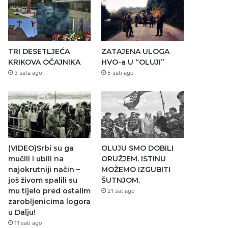
TRI DESETLJEĆA
ZATAJENA ULOGA
KRIKOVA OČAJNIKA
HVO-a U “OLUJI”
3 sata ago
5 sati ago
(VIDEO)Srbi su ga
OLUJU SMO DOBILI
mučili i ubili na
ORUŽJEM. ISTINU
najokrutniji način –
MOŽEMO IZGUBITI
još živom spalili su
ŠUTNJOM.
mu tijelo pred ostalim
21 sat ago
zarobljenicima logora
u Dalju!
11 sati ago