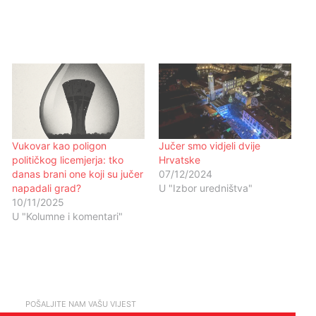
Vukovar kao poligon
Jučer smo vidjeli dvije
političkog licemjerja: tko
Hrvatske
danas brani one koji su jučer
07/12/2024
napadali grad?
U "Izbor uredništva"
10/11/2025
U "Kolumne i komentari"
POŠALJITE NAM VAŠU VIJEST