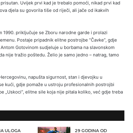
risutan. Uvijek prvi kad je trebalo pomoći, nikad prvi kad
va djela su govorila tiše od riječi, ali jače od ikakvih
m 1990. priključuje se Zboru narodne garde i prolazi
jemenu. Postaje pripadnik elitne postrojbe “Čavke”, gdje
 Antom Gotovinom sudjeluje u borbama na slavonskom
ada nije tražio poštedu. Želio je samo jedno – natrag, tamo
Hercegovinu, napušta sigurnost, stan i djevojku u
e kući, gdje pomaže u ustroju profesionalnih postrojbi
 „Uskoci“, elitne sile koja nije pitala koliko, već gdje treba
NA ULOGA
29 GODINA OD