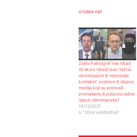
crodex.net
Zašto Faktograf nije nikad
(ili skoro nikad) kao ”lažne,
obmanjujuće ili nedostaje
kontekst” postove ili objave
medija koji su prenosili
promašene ili potpuno lažne
izjave oštromjeraša?
16/12/2021
U "Izbor uredništva"