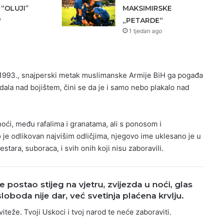
 “OLUJI”
MAKSIMIRSKE
o
„PETARDE“
1 tjedan ago
a 1993., snajperski metak muslimanske Armije BiH ga pogađa
padala nad bojištem, čini se da je i samo nebo plakalo nad
oći, među rafalima i granatama, ali s ponosom i
e odlikovan najvišim odličjima, njegovo ime uklesano je u
stara, suboraca, i svih onih koji nisu zaboravili.
e postao stijeg na vjetru, zvijezda u noći, glas
loboda nije dar, već svetinja plaćena krvlju.
viteže. Tvoji Uskoci i tvoj narod te neće zaboraviti.