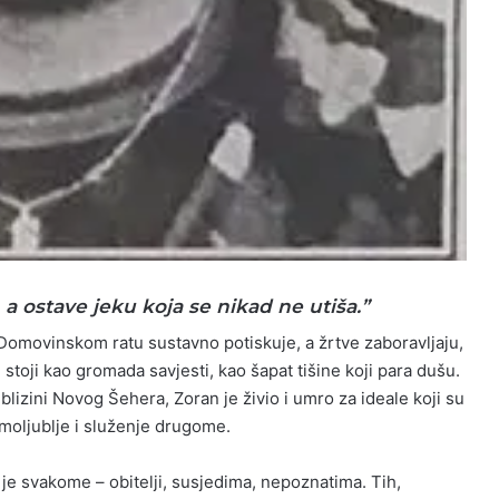
 a ostave jeku koja se nikad ne utiša.”
Domovinskom ratu sustavno potiskuje, a žrtve zaboravljaju,
stoji kao gromada savjesti, kao šapat tišine koji para dušu.
blizini Novog Šehera, Zoran je živio i umro za ideale koji su
domoljublje i služenje drugome.
e svakome – obitelji, susjedima, nepoznatima. Tih,