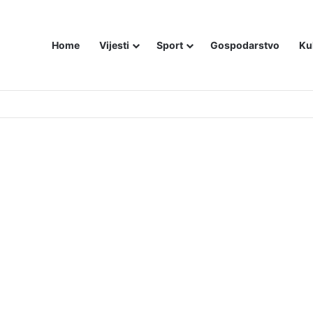
Home
Vijesti
Sport
Gospodarstvo
Ku
utniji način – još živom spalili su mu tijelo pred ostalim zarobljenicima lo