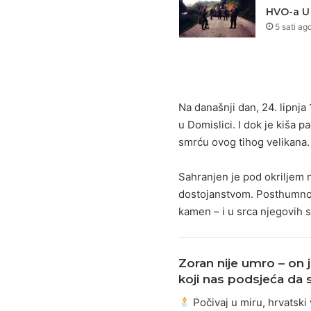
HVO-a U
5 sati ag
Na današnji dan, 24. lipnj
u Domislici. I dok je kiša 
smrću ovog tihog velikana.
Sahranjen je pod okriljem n
dostojanstvom. Posthumno j
kamen – i u srca njegovih se
Zoran nije umro – on j
koji nas podsjeća da s
Počivaj u miru, hrvatski 