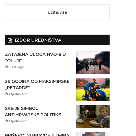
Učitaj više
IZBOR UREDNIŠTVA
ZATAJENA ULOGA HVO-a U
“OLUJI”
5 sati ago
29 GODINA OD MAKSIMIRSKE
„PETARDE“
1 tjedan ago
SRB JE SIMBOL
ANTIHRVATSKE POLITIKE
1 tjedan ago
BRIŠEVO: NI PRAVDE, NI MIRA