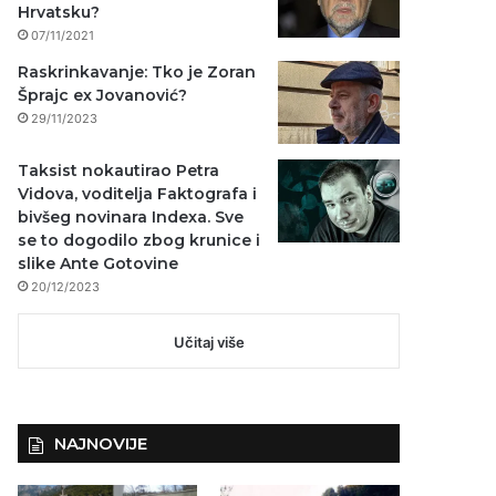
Hrvatsku?
07/11/2021
Raskrinkavanje: Tko je Zoran
Šprajc ex Jovanović?
29/11/2023
Taksist nokautirao Petra
Vidova, voditelja Faktografa i
bivšeg novinara Indexa. Sve
se to dogodilo zbog krunice i
slike Ante Gotovine
20/12/2023
Učitaj više
NAJNOVIJE