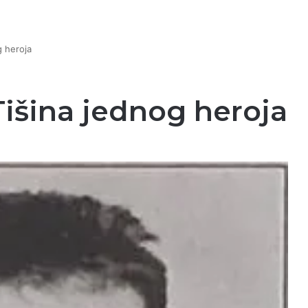
g heroja
Tišina jednog heroja