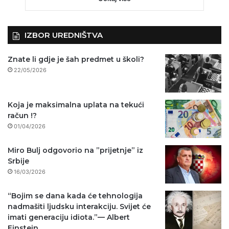
IZBOR UREDNIŠTVA
Znate li gdje je šah predmet u školi?
22/05/2026
Koja je maksimalna uplata na tekući
račun !?
01/04/2026
Miro Bulj odgovorio na ”prijetnje” iz
Srbije
16/03/2026
“Bojim se dana kada će tehnologija
nadmašiti ljudsku interakciju. Svijet će
imati generaciju idiota.”— Albert
Einstein