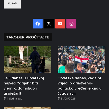
Pošalji
Facebook
X
YouTube
Instagram
TAKOĐER PROČITAJTE
Je li danas u Hrvatskoj
Hrvatska danas, kada bi
najveći “grijeh” biti
vrijedilo društveno-
vjernik, domoljub i
političko uređenje kao u
uspješan?
Jugoslaviji
4 tjedna ago
31/08/2025