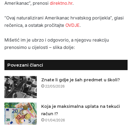
Amerikanac”, prenosi
direktno.hr
.
“Ovaj naturalizirani Amerikanac hrvatskog porijekla”, glasi
rečenica, a ostatak pročitajte
OVDJE
.
Mišetić im je ubrzo i odgovorio, a njegovu reakciju
prenosimo u cijelosti – slika dolje:
Povezani članci
Znate li gdje je šah predmet u školi?
22/05/2026
Koja je maksimalna uplata na tekući
račun !?
01/04/2026