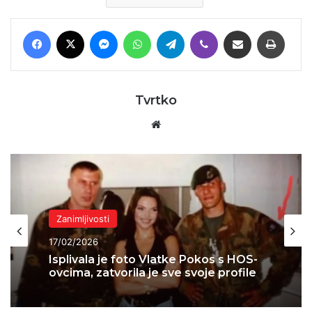
Facebook
X
Messenger
WhatsApp
Telegram
Viber
Podijeli putem E-maila
Printaj
Tvrtko
Website
Zanimljivosti
17/02/2026
Isplivala je foto Vlatke Pokos s HOS-
ovcima, zatvorila je sve svoje profile