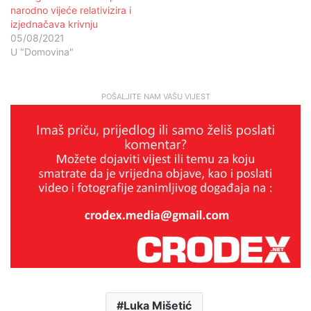
narodno vijeće relativizira i
izjednačava krivnju
05/08/2021
U "Domovina"
POŠALJITE NAM VAŠU VIJEST
Luka Mišetić