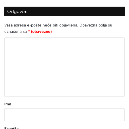
Odgovori
Vaša adresa e-pošte neće biti objavljena.
Obavezna polja su
označena sa
* (obavezno)
K
o
m
e
n
t
a
r
Ime
*
(
o
E-pošta