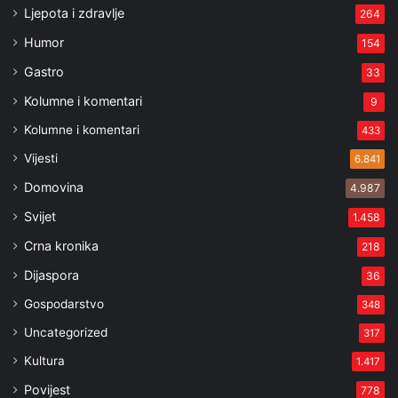
Ljepota i zdravlje
264
Humor
154
Gastro
33
Kolumne i komentari
9
Kolumne i komentari
433
Vijesti
6.841
Domovina
4.987
Svijet
1.458
Crna kronika
218
Dijaspora
36
Gospodarstvo
348
Uncategorized
317
Kultura
1.417
Povijest
778