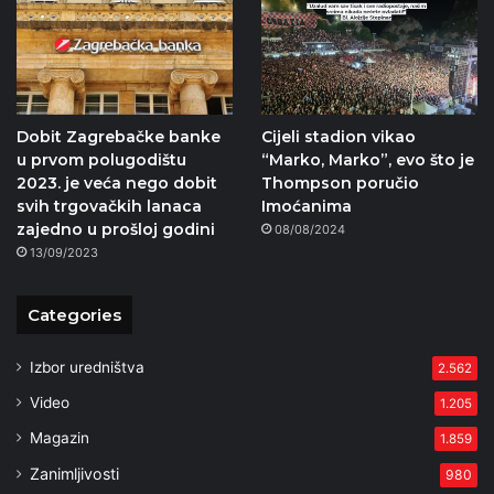
Dobit Zagrebačke banke
Cijeli stadion vikao
u prvom polugodištu
“Marko, Marko”, evo što je
2023. je veća nego dobit
Thompson poručio
svih trgovačkih lanaca
Imoćanima
zajedno u prošloj godini
08/08/2024
13/09/2023
Categories
Izbor uredništva
2.562
Video
1.205
Magazin
1.859
Zanimljivosti
980