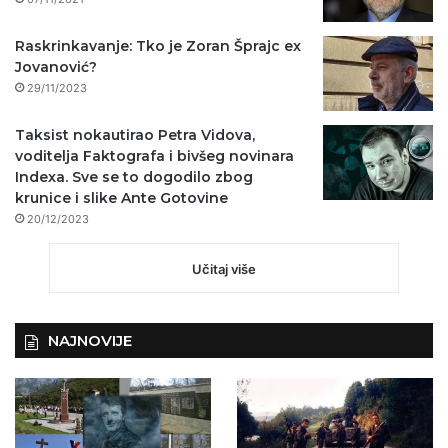
Raskrinkavanje: Tko je Zoran Šprajc ex
Jovanović?
29/11/2023
Taksist nokautirao Petra Vidova,
voditelja Faktografa i bivšeg novinara
Indexa. Sve se to dogodilo zbog
krunice i slike Ante Gotovine
20/12/2023
Učitaj više
NAJNOVIJE