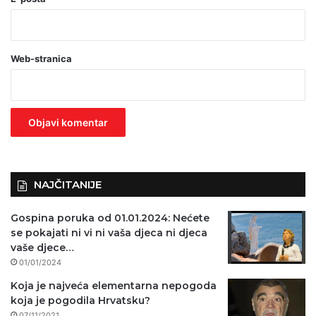
b
a
Web-stranica
v
e
z
n
o
)
NAJČITANIJE
Gospina poruka od 01.01.2024: Nećete
se pokajati ni vi ni vaša djeca ni djeca
vaše djece…
01/01/2024
Koja je najveća elementarna nepogoda
koja je pogodila Hrvatsku?
07/11/2021