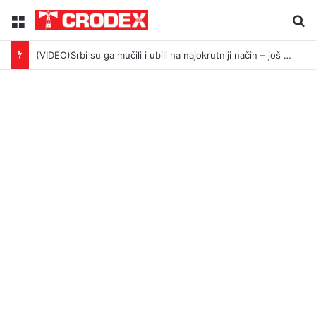
Menu
Tr
(VIDEO)Srbi su ga mučili i ubili na najokrutniji način – još živom spalili su mu tijelo pred ostalim zarobljenicima logora u Dalju!