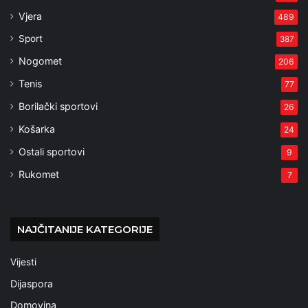
Vjera
489
Sport
387
Nogomet
206
Tenis
77
Borilački sportovi
26
Košarka
24
Ostali sportovi
9
Rukomet
7
NAJČITANIJE KATEGORIJE
Vijesti
Dijaspora
Domovina