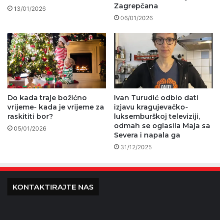
Zagrepčana
13/01/2026
06/01/2026
Do kada traje božićno
Ivan Turudić odbio dati
vrijeme- kada je vrijeme za
izjavu kragujevačko-
raskititi bor?
luksemburškoj televiziji,
odmah se oglasila Maja sa
05/01/2026
Severa i napala ga
31/12/2025
KONTAKTIRAJTE NAS