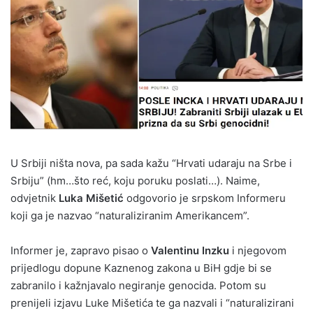
U Srbiji ništa nova, pa sada kažu “Hrvati udaraju na Srbe i
Srbiju” (hm…što reć, koju poruku poslati…). Naime,
odvjetnik
Luka Mišetić
odgovorio je srpskom Informeru
koji ga je nazvao “naturaliziranim Amerikancem”.
Informer je, zapravo pisao o
Valentinu Inzku
i njegovom
prijedlogu dopune Kaznenog zakona u BiH gdje bi se
zabranilo i kažnjavalo negiranje genocida. Potom su
prenijeli izjavu Luke Mišetića te ga nazvali i “naturalizirani