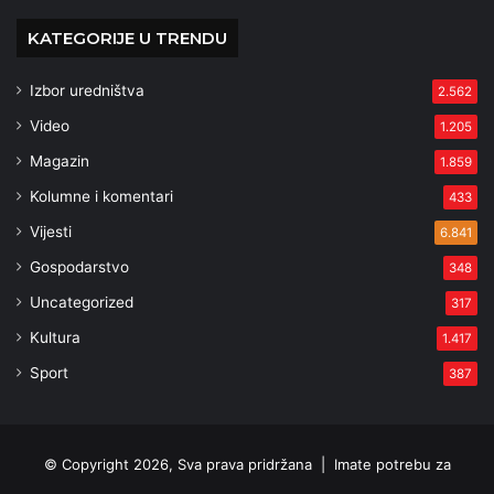
KATEGORIJE U TRENDU
Izbor uredništva
2.562
Video
1.205
Magazin
1.859
Kolumne i komentari
433
Vijesti
6.841
Gospodarstvo
348
Uncategorized
317
Kultura
1.417
Sport
387
© Copyright 2026, Sva prava pridržana |
Imate potrebu za