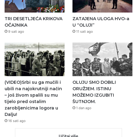
TRI DESETLJEĆA KRIKOVA
ZATAJENA ULOGA HVO-a
OČAJNIKA
U “OLUJI”
9 sati ago
11 sati ago
(VIDEO)Srbi su ga mučili i
OLUJU SMO DOBILI
ubili na najokrutniji način
ORUŽJEM. ISTINU
– još živom spalili su mu
MOŽEMO IZGUBITI
tijelo pred ostalim
ŠUTNJOM.
zarobljenicima logora u
1 dan ago
Dalju!
16 sati ago
Učitaj više