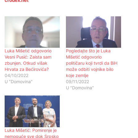
crodex.net
Luka Mišetić odgovorio
Pogledajte što je Luka
Vesni Pusić: Zaista sam
Mišetić odgovorio
zbunjen. Otkud višak
političaru koji tvrdi da BiH
Hrvata za Bećirovića?
može odbiti vojnike bilo
04/10/2022
koje zemlje
U "Domovina"
09/11/2022
U "Domovina"
Luka Mišetić: Pomirenje je
nemoguće sve dok Srpsko