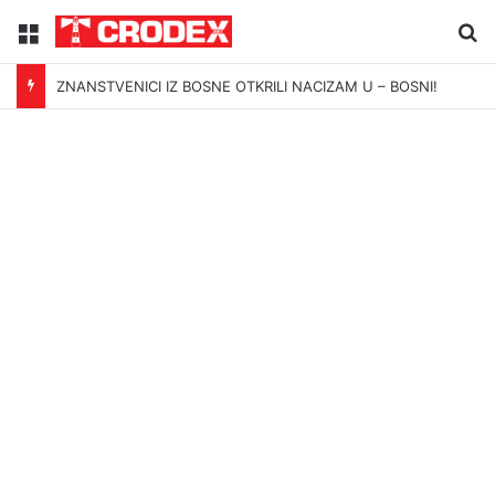
Menu
Tr
ZNANSTVENICI IZ BOSNE OTKRILI NACIZAM U – BOSNI!