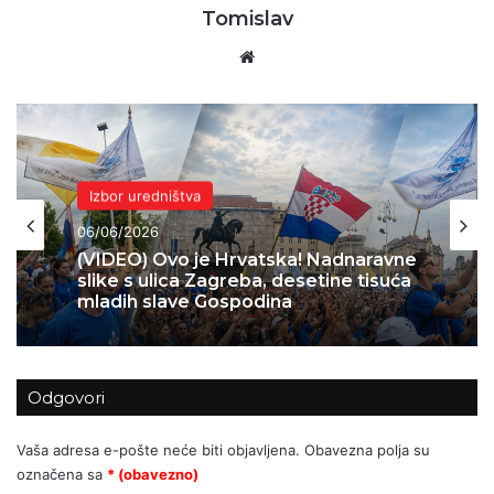
Tomislav
Website
Domovina
Izbor uredništva
04/06/2026
06/06/2026
Skok 2 – operacija koja je spasila
Bihać – 1995.
(VIDEO) Ovo je Hrvatska! Nadnaravne
Odgovori
slike s ulica Zagreba, desetine tisuća
mladih slave Gospodina
Vaša adresa e-pošte neće biti objavljena.
Obavezna polja su
označena sa
* (obavezno)