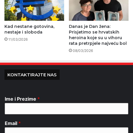
Kad nestane gotovina,
Danas je Dan žena:
nestaje i sloboda
Prisjetimo se hrvatskih
heroina koje su u vihoru
11/03/2026
rata pretrpjele najveću bol
08/03/2026
KONTAKTIRAJTE NAS
Ime i Prezime
*
Email
*