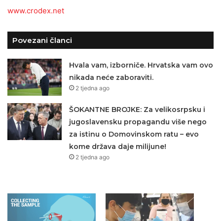
www.crodex.net
Povezani članci
Hvala vam, izborniče. Hrvatska vam ovo
nikada neće zaboraviti.
2 tjedna ago
ŠOKANTNE BROJKE: Za velikosrpsku i
jugoslavensku propagandu više nego
za istinu o Domovinskom ratu – evo
kome država daje milijune!
2 tjedna ago