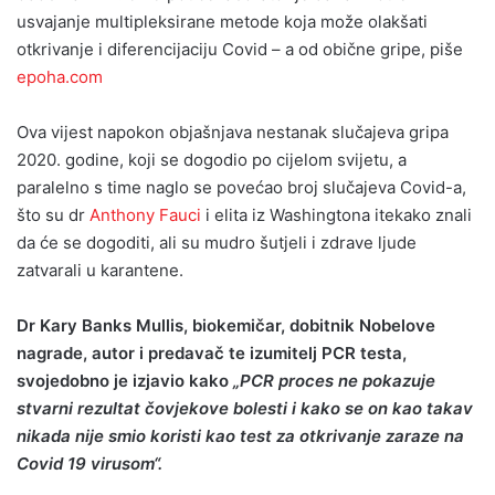
usvajanje multipleksirane metode koja može olakšati
otkrivanje i diferencijaciju Covid – a od obične gripe, piše
epoha.com
Ova vijest napokon objašnjava nestanak slučajeva gripa
2020. godine, koji se dogodio po cijelom svijetu, a
paralelno s time naglo se povećao broj slučajeva Covid-a,
što su dr
Anthony Fauci
i elita iz Washingtona itekako znali
da će se dogoditi, ali su mudro šutjeli i zdrave ljude
zatvarali u karantene.
Dr Kary Banks Mullis, biokemičar, dobitnik Nobelove
nagrade, autor i predavač te izumitelj PCR testa,
svojedobno je izjavio kako
„PCR proces ne pokazuje
stvarni rezultat čovjekove bolesti i kako se on kao takav
nikada nije smio koristi kao test za otkrivanje zaraze na
Covid 19 virusom“.