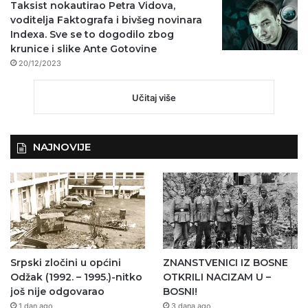
Taksist nokautirao Petra Vidova,
voditelja Faktografa i bivšeg novinara
Indexa. Sve se to dogodilo zbog
krunice i slike Ante Gotovine
20/12/2023
Učitaj više
NAJNOVIJE
Srpski zločini u općini
ZNANSTVENICI IZ BOSNE
Odžak (1992. – 1995.)-nitko
OTKRILI NACIZAM U –
još nije odgovarao
BOSNI!
1 dan ago
3 dana ago