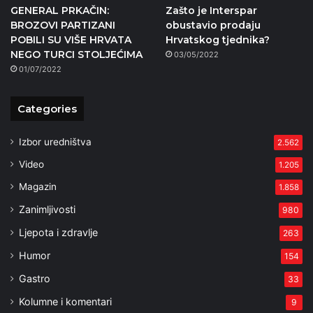
GENERAL PRKAČIN:
Zašto je Interspar
BROZOVI PARTIZANI
obustavio prodaju
POBILI SU VIŠE HRVATA
Hrvatskog tjednika?
NEGO TURCI STOLJEĆIMA
03/05/2022
01/07/2022
Categories
Izbor uredništva
2.562
Video
1.205
Magazin
1.858
Zanimljivosti
980
Ljepota i zdravlje
263
Humor
154
Gastro
33
Kolumne i komentari
9