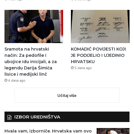
Sramota na hrvatski
KOMADIĆ POVIJESTI KOJI
način: Za pedofile i
JE PODIJELIO I UJEDINIO
ubojice idu inicijali, a za
HRVATSKU
legendu Darija Šimića
5 dana ago
lisice i medijski linč
4 dana ago
Učitaj više
IZBOR UREDNIŠTVA
Hvala vam, izborniče. Hrvatska vam ovo