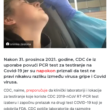
snimka zaslona
Nakon 31. prosinca 2021. godine, CDC će iz
uporabe povući PCR test za testiranje na
Covid-19 jer su
napokon
priznali da test ne
pravi nikakvu razliku između virusa gripe i Covid
virusa.
CDC, naime,
preporučuje
da klinički laboratoriji i lokacije
za testiranje koje koriste CDC 2019-nCoV RT-PCR test
izaberu i započnu prelazak na drugi test COVID-19 koji je
odobrila FDA. CDC potiče laboratorije da razmotre