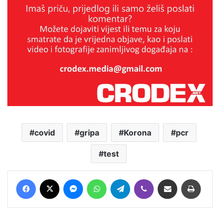
covid
gripa
Korona
pcr
test
Facebook
X
Messenger
WhatsApp
Telegram
Viber
Podijeli putem E-maila
Printaj