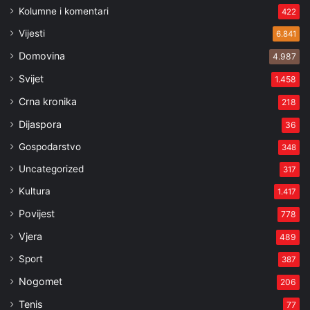
Kolumne i komentari
422
Vijesti
6.841
Domovina
4.987
Svijet
1.458
Crna kronika
218
Dijaspora
36
Gospodarstvo
348
Uncategorized
317
Kultura
1.417
Povijest
778
Vjera
489
Sport
387
Nogomet
206
Tenis
77