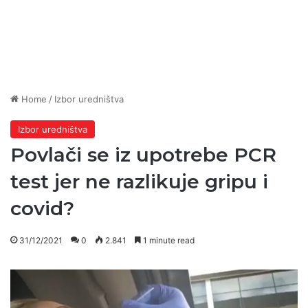
Home
/
Izbor uredništva
Izbor uredništva
Povlači se iz upotrebe PCR
test jer ne razlikuje gripu i
covid?
31/12/2021
0
2.841
1 minute read