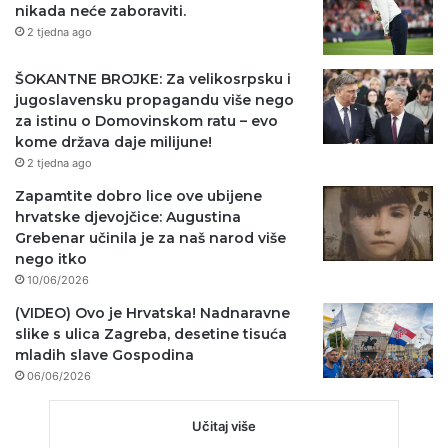
nikada neće zaboraviti.
2 tjedna ago
ŠOKANTNE BROJKE: Za velikosrpsku i
jugoslavensku propagandu više nego
za istinu o Domovinskom ratu – evo
kome država daje milijune!
2 tjedna ago
Zapamtite dobro lice ove ubijene
hrvatske djevojčice: Augustina
Grebenar učinila je za naš narod više
nego itko
10/06/2026
(VIDEO) Ovo je Hrvatska! Nadnaravne
slike s ulica Zagreba, desetine tisuća
mladih slave Gospodina
06/06/2026
Učitaj više