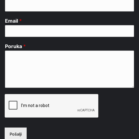
Email
*
Poruka
*
Pošalji