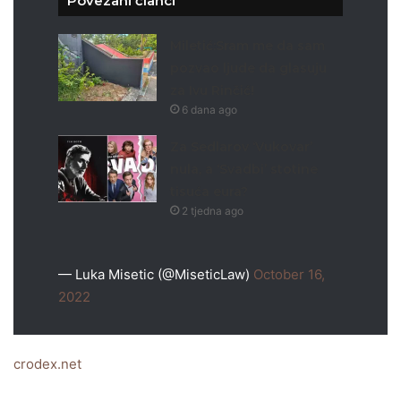
Povezani članci
Miletić:Sram me da sam
pozvao ljude da glasuju
za Ivu Rinčić!
6 dana ago
Za Sedlarov ‘Vukovar’
nula, a ‘Svadbi’ stotine
tisuća eura?
2 tjedna ago
— Luka Misetic (@MiseticLaw)
October 16,
2022
crodex.net