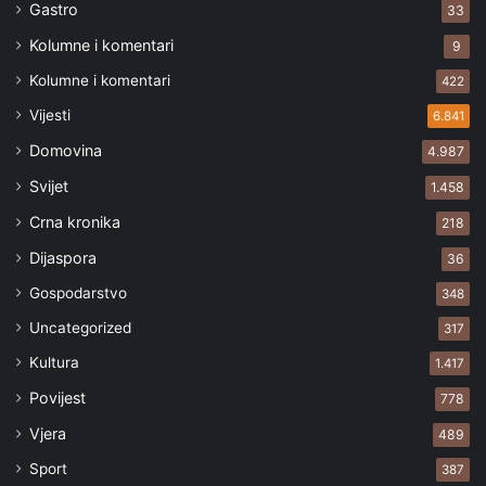
Gastro
33
Kolumne i komentari
9
Kolumne i komentari
422
Vijesti
6.841
Domovina
4.987
Svijet
1.458
Crna kronika
218
Dijaspora
36
Gospodarstvo
348
Uncategorized
317
Kultura
1.417
Povijest
778
Vjera
489
Sport
387