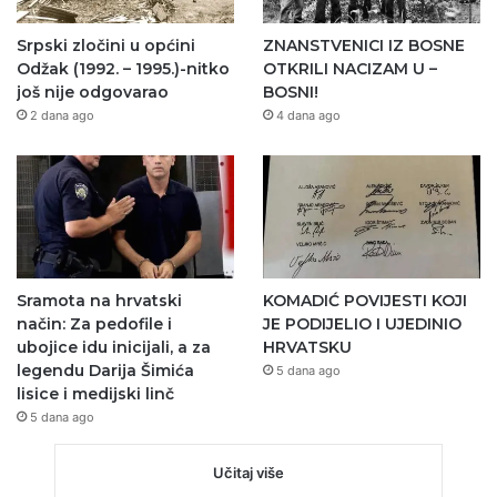
Srpski zločini u općini
ZNANSTVENICI IZ BOSNE
Odžak (1992. – 1995.)-nitko
OTKRILI NACIZAM U –
još nije odgovarao
BOSNI!
2 dana ago
4 dana ago
Sramota na hrvatski
KOMADIĆ POVIJESTI KOJI
način: Za pedofile i
JE PODIJELIO I UJEDINIO
ubojice idu inicijali, a za
HRVATSKU
legendu Darija Šimića
5 dana ago
lisice i medijski linč
5 dana ago
Učitaj više