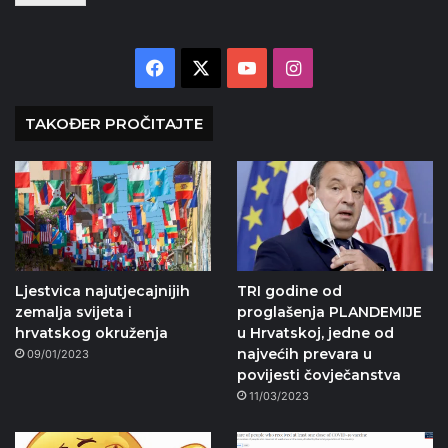
Facebook
X
YouTube
Instagram
TAKOĐER PROČITAJTE
Ljestvica najutjecajnijih
TRI godine od
zemalja svijeta i
proglašenja PLANDEMIJE
hrvatskog okruženja
u Hrvatskoj, jedne od
najvećih prevara u
09/01/2023
povijesti čovječanstva
11/03/2023