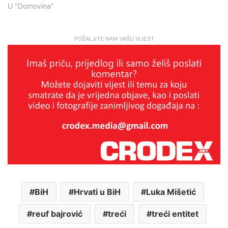
U "Domovina"
POŠALJITE NAM VAŠU VIJEST
BiH
Hrvati u BiH
Luka Mišetić
reuf bajrović
treći
treći entitet