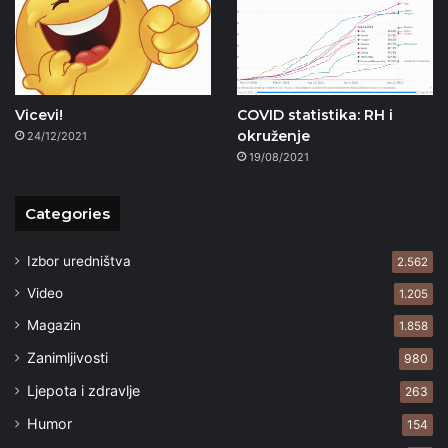
Vicevi!
COVID statistika: RH i
okruženje
24/12/2021
19/08/2021
Categories
Izbor uredništva
2.562
Video
1.205
Magazin
1.858
Zanimljivosti
980
Ljepota i zdravlje
263
Humor
154