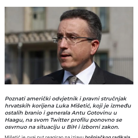
Poznati američki odvjetnik i pravni stručnjak
hrvatskih korijena Luka Mišetić, koji je između
ostalih branio i generala Antu Gotovinu u
Haagu, na svom Twitter profilu ponovno se
osvrnuo na situaciju u BiH i izborni zakon.
Mišetić je ovaj put reagirao na izjavu
bošnjačkog radikala