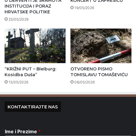
U DERVENTI JE SRAMOTA
KONCERT U ZAPREŠIĆU
INSTITUCIJA I PORAZ
19/05/2026
HRVATSKE POLITIKE
25/05/2026
“KRIŽNI PUT – Bleiburg:
OTVORENO PISMO
Kosidba Duša”
TOMISLAVU TOMAŠEVIĆU
15/05/2026
08/05/2026
KONTAKTIRAJTE NAS
Ime i Prezime
*