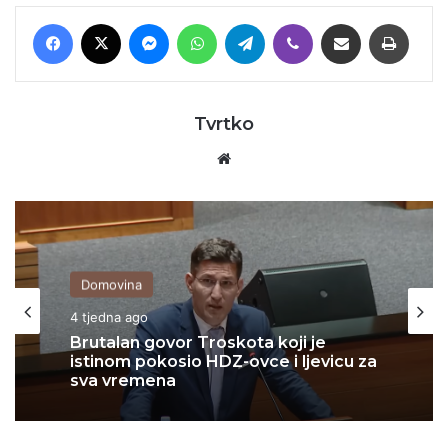
Facebook
X
Messenger
WhatsApp
Telegram
Viber
Podijeli putem E-maila
Printaj
Tvrtko
Website
Domovina
4 tjedna ago
Brutalan govor Troskota koji je
istinom pokosio HDZ-ovce i ljevicu za
sva vremena