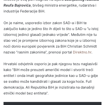
Reufa Bajrovića
, bivšeg ministra energetike, rudarstva i
industrije Federacije BiH.
On je naime, usporedio izbor zakon SAD-a i BiH te
zaključio kako je jedino što ih dijeli to što u SAD-u ”u istoj
izbornoj jedinci glasači jednako vrijede”. Međutim nije tu
stao već je promjene izbornog zakona koje je u izbornoj
noći donio europski povjerenik za BiH Christian Schmidt
nazvao ”rasnim zakonima”, prenosi portal
Direktno.hr
.
Hrvatski odvjetnik osporio je pak njegovu tezu naglasivši
kako ”BiH može preuzeti američki model i stvoriti treći
entitet i onda imati geografske jedinice kao u SAD-u gdje
se svatko može kandidirati i glasati za koga hoće. Full
demokracija. Ali Republika BiH je inzistirala na današnji
etnički model bez entiteta”.