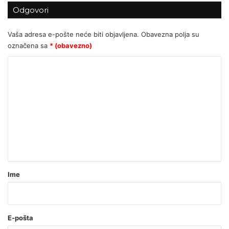
Odgovori
Vaša adresa e-pošte neće biti objavljena.
Obavezna polja su
označena sa
* (obavezno)
K
o
m
e
n
t
a
r
Ime
*
(
o
E-pošta