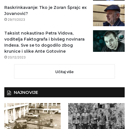
Raskrinkavanje: Tko je Zoran Šprajc ex
Jovanović?
29/11/2023
Taksist nokautirao Petra Vidova,
voditelja Faktografa i bivšeg novinara
Indexa. Sve se to dogodilo zbog
krunice i slike Ante Gotovine
20/12/2023
Učitaj više
NAJNOVIJE