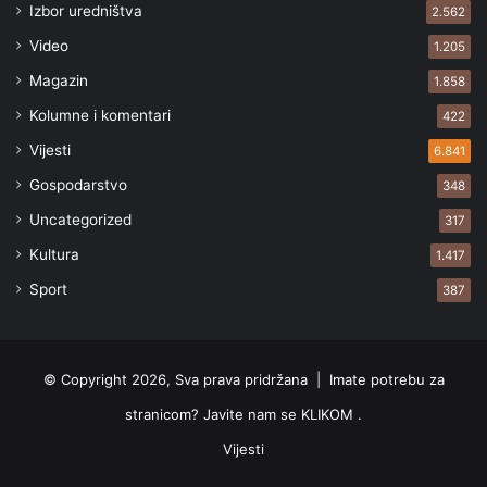
Izbor uredništva
2.562
Video
1.205
Magazin
1.858
Kolumne i komentari
422
Vijesti
6.841
Gospodarstvo
348
Uncategorized
317
Kultura
1.417
Sport
387
© Copyright 2026, Sva prava pridržana |
Imate potrebu za
stranicom? Javite nam se KLIKOM .
Vijesti