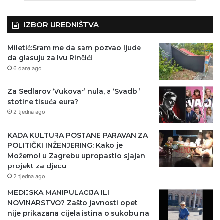
IZBOR UREDNIŠTVA
Miletić:Sram me da sam pozvao ljude
da glasuju za Ivu Rinčić!
6 dana ago
Za Sedlarov ‘Vukovar’ nula, a ‘Svadbi’
stotine tisuća eura?
2 tjedna ago
KADA KULTURA POSTANE PARAVAN ZA
POLITIČKI INŽENJERING: Kako je
Možemo! u Zagrebu upropastio sjajan
projekt za djecu
2 tjedna ago
MEDIJSKA MANIPULACIJA ILI
NOVINARSTVO? Zašto javnosti opet
nije prikazana cijela istina o sukobu na