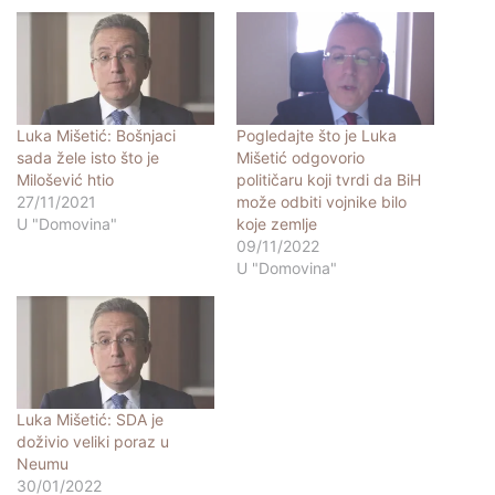
Luka Mišetić: Bošnjaci
Pogledajte što je Luka
sada žele isto što je
Mišetić odgovorio
Milošević htio
političaru koji tvrdi da BiH
27/11/2021
može odbiti vojnike bilo
U "Domovina"
koje zemlje
09/11/2022
U "Domovina"
Luka Mišetić: SDA je
doživio veliki poraz u
Neumu
30/01/2022