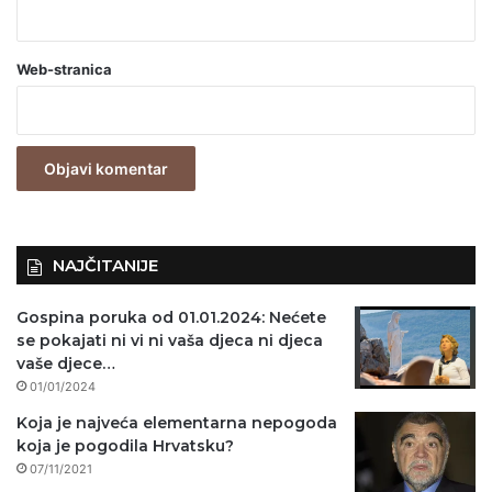
b
a
Web-stranica
v
e
z
n
o
)
NAJČITANIJE
Gospina poruka od 01.01.2024: Nećete
se pokajati ni vi ni vaša djeca ni djeca
vaše djece…
01/01/2024
Koja je najveća elementarna nepogoda
koja je pogodila Hrvatsku?
07/11/2021