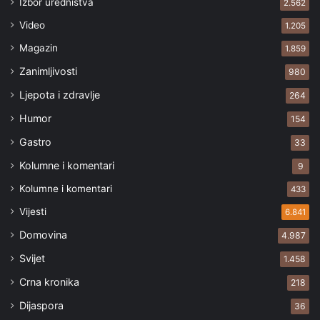
Izbor uredništva
2.562
Video
1.205
Magazin
1.859
Zanimljivosti
980
Ljepota i zdravlje
264
Humor
154
Gastro
33
Kolumne i komentari
9
Kolumne i komentari
433
Vijesti
6.841
Domovina
4.987
Svijet
1.458
Crna kronika
218
Dijaspora
36