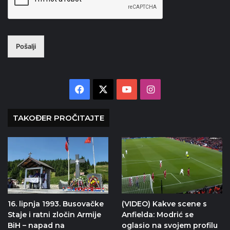
Pošalji
Facebook
X
YouTube
Instagram
TAKOĐER PROČITAJTE
16. lipnja 1993. Busovačke
(VIDEO) Kakve scene s
Staje i ratni zločin Armije
Anfielda: Modrić se
BiH – napad na
oglasio na svojem profilu