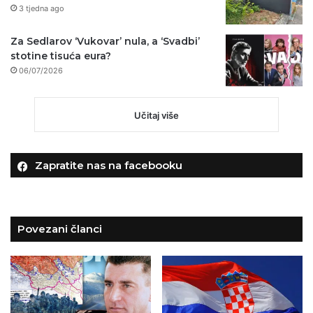
3 tjedna ago
Za Sedlarov ‘Vukovar’ nula, a ‘Svadbi’
stotine tisuća eura?
06/07/2026
Učitaj više
Zapratite nas na facebooku
Povezani članci