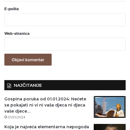
o
E-pošta
b
a
Web-stranica
v
e
z
n
o
)
NAJČITANIJE
Gospina poruka od 01.01.2024: Nećete
se pokajati ni vi ni vaša djeca ni djeca
vaše djece…
01/01/2024
Koja je najveća elementarna nepogoda