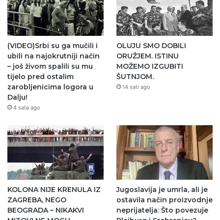
(VIDEO)Srbi su ga mučili i
OLUJU SMO DOBILI
ubili na najokrutniji način
ORUŽJEM. ISTINU
– još živom spalili su mu
MOŽEMO IZGUBITI
tijelo pred ostalim
ŠUTNJOM.
zarobljenicima logora u
14 sati ago
Dalju!
4 sata ago
KOLONA NIJE KRENULA IZ
Jugoslavija je umrla, ali je
ZAGREBA, NEGO
ostavila način proizvodnje
BEOGRADA – NIKAKVI
neprijatelja: Što povezuje