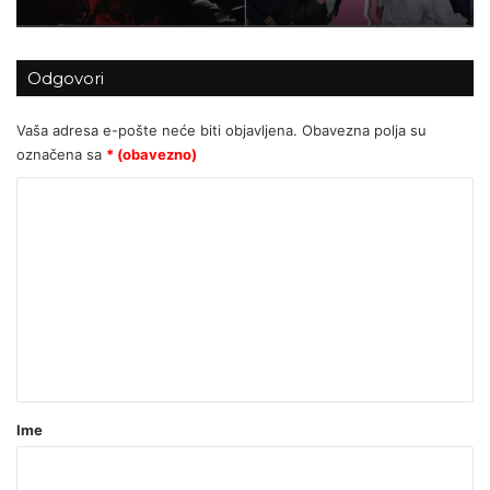
Možemo! u Zagrebu upropastio
sjajan projekt za djecu
Za Sedlarov ‘Vukovar’ nula, a ‘Svadbi’
Odgovori
stotine tisuća eura?
Vaša adresa e-pošte neće biti objavljena.
Obavezna polja su
označena sa
* (obavezno)
K
o
m
e
n
t
a
r
Ime
*
(