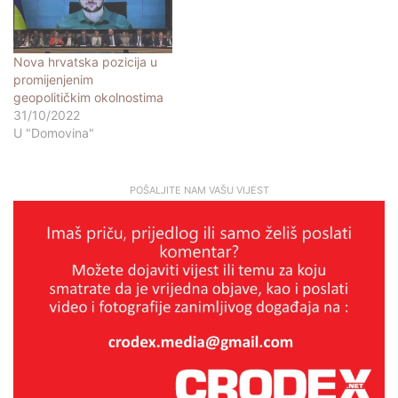
Nova hrvatska pozicija u
promijenjenim
geopolitičkim okolnostima
31/10/2022
U "Domovina"
POŠALJITE NAM VAŠU VIJEST