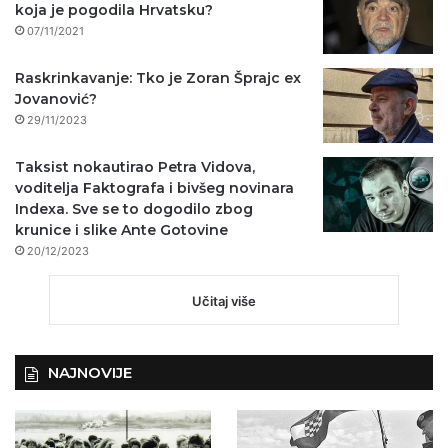
koja je pogodila Hrvatsku?
07/11/2021
Raskrinkavanje: Tko je Zoran Šprajc ex
Jovanović?
29/11/2023
Taksist nokautirao Petra Vidova,
voditelja Faktografa i bivšeg novinara
Indexa. Sve se to dogodilo zbog
krunice i slike Ante Gotovine
20/12/2023
Učitaj više
NAJNOVIJE