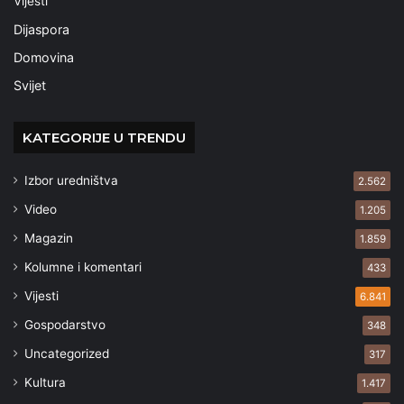
Vijesti
Dijaspora
Domovina
Svijet
KATEGORIJE U TRENDU
Izbor uredništva
2.562
Video
1.205
Magazin
1.859
Kolumne i komentari
433
Vijesti
6.841
Gospodarstvo
348
Uncategorized
317
Kultura
1.417