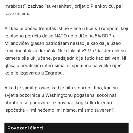
“hrabrost”, zazivao “suverenitet”, prijetio Plenkoviću, pa i
saveznicima.
Ali kad je došao trenutak istine – lice u lice s Trumpom, koji
je hladno poručio da se NATO udio diže na 5% BDP-a –
Milanovićev glasan patriotizam nestao je kao da je uzeo
krivi dodatak za doručak. Neki laksativ? Možda. Jer dok su
kamere bile uključene, predsjednik je šutio kao zaliven. Ni
glasa o hrvatskim interesima, ni spomena na velike riječi
koje je izgovarao u Zagrebu.
A kad je samit prošao, kad je bilo sigurno i tiho, kad su
svjetla pozornice u Washingtonu pogašena, sokol naš
ohrabrio se ponovno. I iz novinarskog kutka krenuo
ispočetka – “mi nećemo, mi nismo, mi smo suvereni”.
Povezani članci