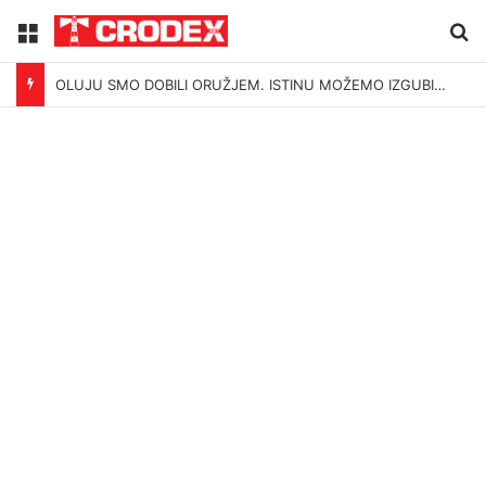
Menu
Tr
OLUJU SMO DOBILI ORUŽJEM. ISTINU MOŽEMO IZGUBITI ŠUTNJOM.