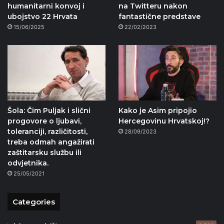
humanitarni konvoj i
na Twitteru nakon
ubojstvo 22 Hrvata
fantastične predstave
15/06/2025
22/02/2023
Šola: Čim Puljak i slični
Kako je Asim pripojio
progovore o ljubavi,
Hercegovinu Hrvatskoj!?
toleranciji, različitosti,
28/09/2023
treba odmah angažirati
zaštitarsku službu ili
odvjetnika.
25/05/2021
Categories