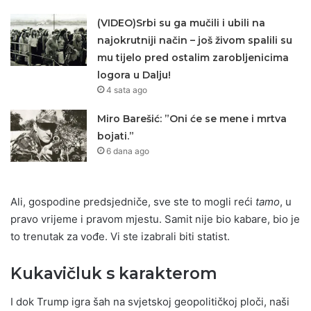
(VIDEO)Srbi su ga mučili i ubili na
najokrutniji način – još živom spalili su
mu tijelo pred ostalim zarobljenicima
logora u Dalju!
4 sata ago
Miro Barešić: ”Oni će se mene i mrtva
bojati.”
6 dana ago
Ali, gospodine predsjedniče, sve ste to mogli reći
tamo
, u
pravo vrijeme i pravom mjestu. Samit nije bio kabare, bio je
to trenutak za vođe. Vi ste izabrali biti statist.
Kukavičluk s karakterom
I dok Trump igra šah na svjetskoj geopolitičkoj ploči, naši