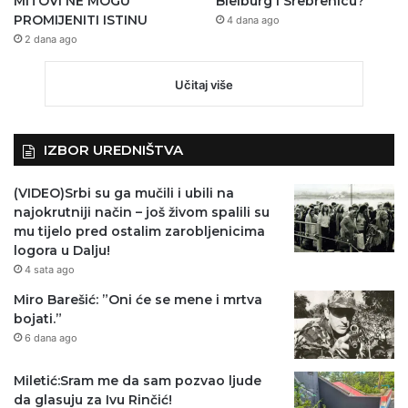
MITOVI NE MOGU
Bleiburg i Srebrenicu?
PROMIJENITI ISTINU
4 dana ago
2 dana ago
Učitaj više
IZBOR UREDNIŠTVA
(VIDEO)Srbi su ga mučili i ubili na
najokrutniji način – još živom spalili su
mu tijelo pred ostalim zarobljenicima
logora u Dalju!
4 sata ago
Miro Barešić: ”Oni će se mene i mrtva
bojati.”
6 dana ago
Miletić:Sram me da sam pozvao ljude
da glasuju za Ivu Rinčić!