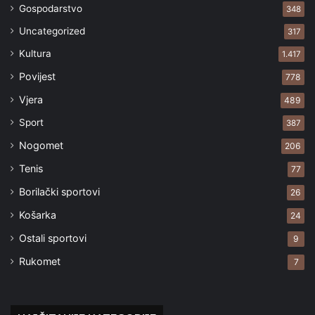
Gospodarstvo
348
Uncategorized
317
Kultura
1.417
Povijest
778
Vjera
489
Sport
387
Nogomet
206
Tenis
77
Borilački sportovi
26
Košarka
24
Ostali sportovi
9
Rukomet
7