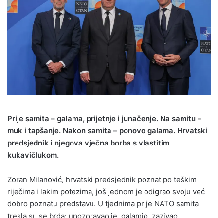
Prije samita – galama, prijetnje i junačenje. Na samitu –
muk i tapšanje. Nakon samita – ponovo galama. Hrvatski
predsjednik i njegova vječna borba s vlastitim
kukavičlukom.
Zoran Milanović, hrvatski predsjednik poznat po teškim
riječima i lakim potezima, još jednom je odigrao svoju već
dobro poznatu predstavu. U tjednima prije NATO samita
tresla su se brda: upozoravao je, galamio, zazivao