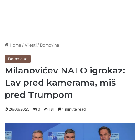
Home
/
Vijesti
/
Domovina
Domovina
Milanovićev NATO igrokaz:
Lav pred kamerama, miš
pred Trumpom
26/06/2025
0
181
1 minute read