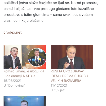
političari jedva slože čovječe ne ljuti se. Narod promatra,
pamti i bilježi. Jer već predugo gledamo iste kazališne
predstave s istim glumcima – samo svaki put s većom
ulaznicom koju plaćamo mi.
crodex.net
Komšić umanjuje ulogu RH
RUSIJA UPOZORAVA:
u deklaraciji NATO-a
IDEMO PREMA SUKOBU
15/06/2021
VELIKIH RAZMJERA
U "Domovina"
11/12/2021
U "Svijet"