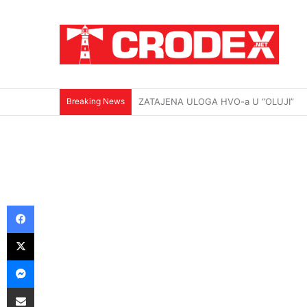
Breaking News
(VIDEO)Srbi su ga mučili i ubili na najokr
Facebook
X
Messenger
Podijeli putem E-maila