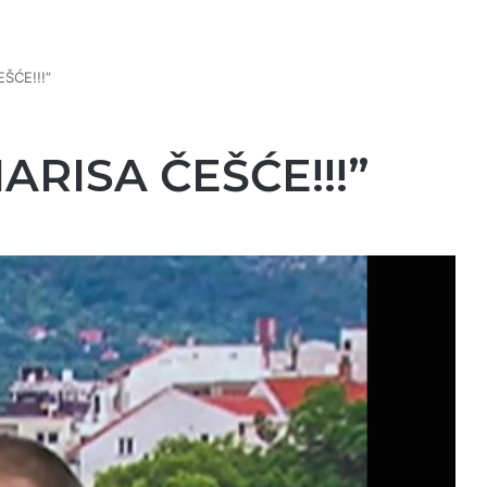
ŠĆE!!!”
ARISA ČEŠĆE!!!”