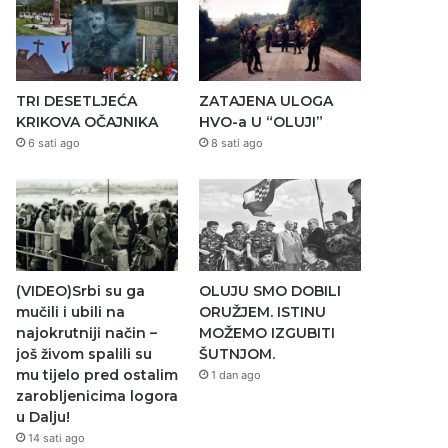
TRI DESETLJEĆA
ZATAJENA ULOGA
KRIKOVA OČAJNIKA
HVO-a U “OLUJI”
6 sati ago
8 sati ago
(VIDEO)Srbi su ga
OLUJU SMO DOBILI
mučili i ubili na
ORUŽJEM. ISTINU
najokrutniji način –
MOŽEMO IZGUBITI
još živom spalili su
ŠUTNJOM.
mu tijelo pred ostalim
1 dan ago
zarobljenicima logora
u Dalju!
14 sati ago