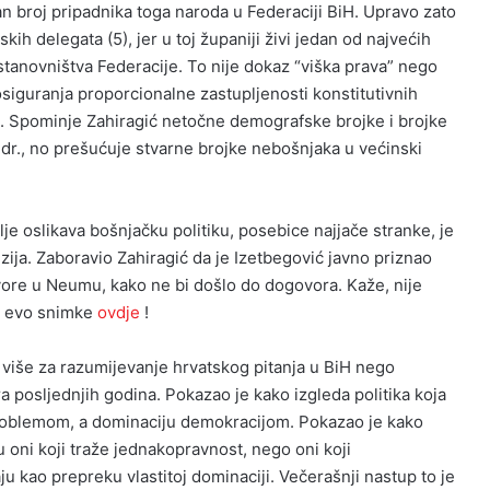
n broj pripadnika toga naroda u Federaciji BiH. Upravo zato
kih delegata (5), jer u toj županiji živi jedan od najvećih
tanovništva Federacije. To nije dokaz “viška prava” nego
siguranja proporcionalne zastupljenosti konstitutivnih
e. Spominje Zahiragić netočne demografske brojke i brojke
 dr., no prešućuje stvarne brojke nebošnjaka u većinski
lje oslikava bošnjačku politiku, posebice najjače stranke, je
ija. Zaboravio Zahiragić da je Izetbegović javno priznao
ore u Neumu, kako ne bi došlo do dogovora. Kaže, nije
 Pa evo snimke
ovdje
!
o više za razumijevanje hrvatskog pitanja u BiH nego
ra posljednjih godina. Pokazao je kako izgleda politika koja
oblemom, a dominaciju demokracijom. Pokazao je kako
 oni koji traže jednakopravnost, nego oni koji
u kao prepreku vlastitoj dominaciji. Večerašnji nastup to je