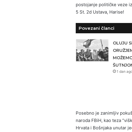
postojanje političke veze i
5 St. 2d Ustava, Harise!
Povezani članci
OLUJU S
ORUŽJEM
MOŽEMO 
ŠUTNJO
1 dan ag
Posebno je zanimljiv poku
naroda FBiH, kao teza “viš
Hrvata i Bošnjaka unutar j