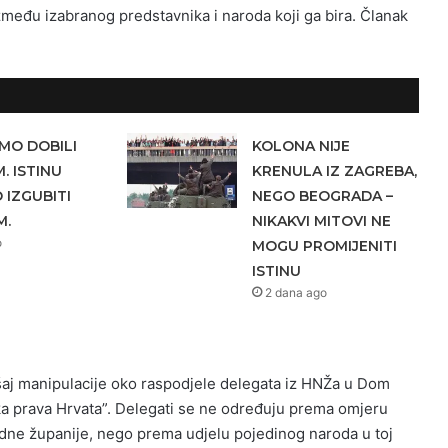
zmeđu izabranog predstavnika i naroda koji ga bira. Članak
MO DOBILI
KOLONA NIJE
. ISTINU
KRENULA IZ ZAGREBA,
IZGUBITI
NEGO BEOGRADA –
M.
NIKAKVI MITOVI NE
o
MOGU PROMIJENITI
ISTINU
2 dana ago
šaj manipulacije oko raspodjele delegata iz HNŽa u Dom
ka prava Hrvata”. Delegati se ne određuju prema omjeru
edne županije, nego prema udjelu pojedinog naroda u toj