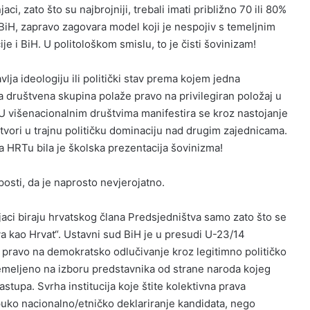
ci, zato što su najbrojniji, trebali imati približno 70 ili 80%
 BiH, zapravo zagovara model koji je nespojiv s temeljnim
e i BiH. U politološkom smislu, to je čisti šovinizam!
vlja ideologiju ili politički stav prema kojem jedna
ga društvena skupina polaže pravo na privilegiran položaj u
 višenacionalnim društvima manifestira se kroz nastojanje
vori u trajnu političku dominaciju nad drugim zajednicama.
a HRTu bila je školska prezentacija šovinizma!
luposti, da je naprosto nevjerojatno.
jaci biraju hrvatskog člana Predsjedništva samo zato što se
va kao Hrvat“. Ustavni sud BiH je u presudi U-23/14
a pravo na demokratsko odlučivanje kroz legitimno političko
temeljeno na izboru predstavnika od strane naroda kojeg
zastupa. Svrha institucija koje štite kolektivna prava
 puko nacionalno/etničko deklariranje kandidata, nego