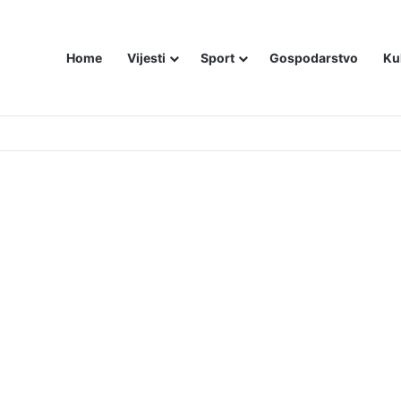
Home
Vijesti
Sport
Gospodarstvo
Ku
utniji način – još živom spalili su mu tijelo pred ostalim zarobljenicima lo