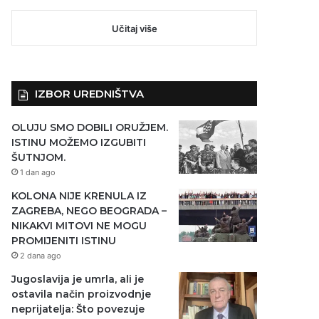
Učitaj više
IZBOR UREDNIŠTVA
OLUJU SMO DOBILI ORUŽJEM.
ISTINU MOŽEMO IZGUBITI
ŠUTNJOM.
1 dan ago
KOLONA NIJE KRENULA IZ
ZAGREBA, NEGO BEOGRADA –
NIKAKVI MITOVI NE MOGU
PROMIJENITI ISTINU
2 dana ago
Jugoslavija je umrla, ali je
ostavila način proizvodnje
neprijatelja: Što povezuje