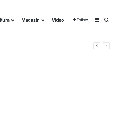
Sidebar
Traži
ltura
Magazin
Video
Follow
gora u Dalju!