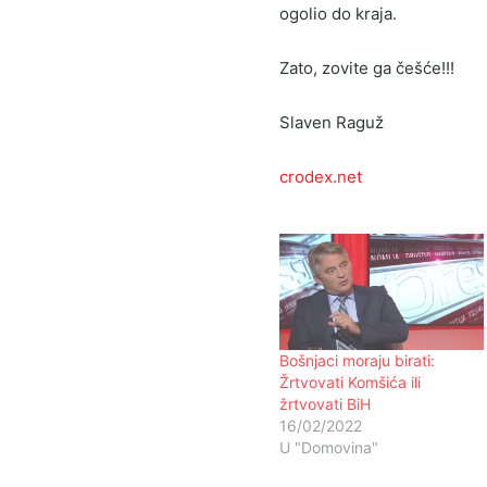
ogolio do kraja.
Zato, zovite ga češće!!!
Slaven Raguž
crodex.net
Bošnjaci moraju birati:
Žrtvovati Komšića ili
žrtvovati BiH
16/02/2022
U "Domovina"