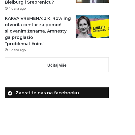
Bleiburg i Srebrenicu?
4 dana ago
KAKVA VREMENA: J.K. Rowling
otvorila centar za pomoć
silovanim ženama, Amnesty
ga proglasio
“problematičnim”
5 dana ago
Učitaj više
Zapratite nas na facebooku