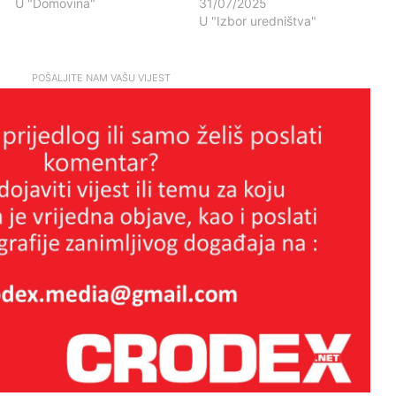
U "Domovina"
31/07/2025
U "Izbor uredništva"
POŠALJITE NAM VAŠU VIJEST
Ante Rašić:Zašto filma “260 dana”
nema u uobičajenoj distribuciji?
BANGOURA:Šutnja je najskuplji
porez koji plaćamo.
TKO ĆE SNIMITI ISTINU O
HAŠKOM SUDU?Vrijeme je za