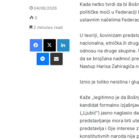
Kada netko tvrdi da bi Bošnja
04/06/2026
političke moći u Federaciji
0
ustavnim načelima Federacij
2 minutes read
U teoriji, šovinizam predsta
Facebook
X
LinkedIn
nacionalna, etnička ili dru
odnosu na druge skupine. U
Messenger
Podijeli putem E-maila
da se brojčana nadmoć pret
Nastup Harisa Zahiragića n
Iznio je toliko neistina i g
Kaže „legitimno je da Bošn
kandidat formalno izjašnja
(„Ljubić“) jasno naglasio d
predstavljanje mora biti u
predstavlja i čije interese 
konstitutivnih naroda nije