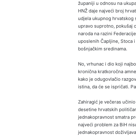
županiji u odnosu na ukupa
HNŽ daje najveći broj hrvats
udjela ukupnog hrvatskog s
upravo suprotno, pokušaj o
naroda na razini Federacij
uposlenih Čapljine, Stoca i
bošnjačkim sredinama.
No, vrhunac i dio koji najbo
kronična kratkoročna amnez
kako je odugovlačio razgov
istina, da će se ispričati.
Zahiragić je večeras učini
desetine hrvatskih političa
jednakopravnost smatra pr
najveći problem za BiH nisu
jednakopravnost doživljavaj