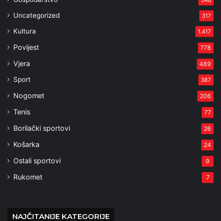
Uncategorized
317
Kultura
1.417
Povijest
778
Vjera
489
Sport
387
Nogomet
206
Tenis
77
Borilački sportovi
26
Košarka
24
Ostali sportovi
9
Rukomet
7
NAJČITANIJE KATEGORIJE