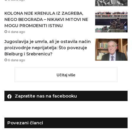
KOLONA NIJE KRENULA IZ ZAGREBA,
NEGO BEOGRADA – NIKAKVI MITOVI NE
MOGU PROMIJENITI ISTINU
4 dana ago
Jugoslavija je umrla, ali je ostavila način
proizvodnje neprijatelja: Što povezuje
Bleiburg i Srebrenicu?
6 dana ago
Učitaj više
Zapratite nas na facebooku
Povezani članci