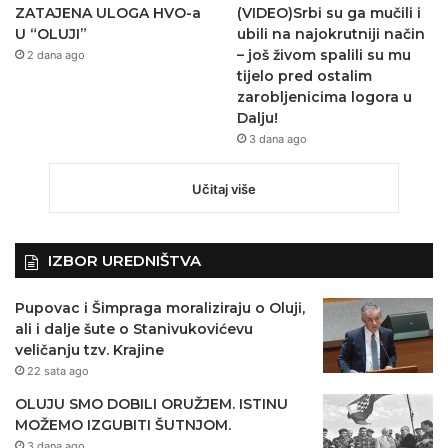
ZATAJENA ULOGA HVO-a
(VIDEO)Srbi su ga mučili i
U “OLUJI”
ubili na najokrutniji način
– još živom spalili su mu
2 dana ago
tijelo pred ostalim
zarobljenicima logora u
Dalju!
3 dana ago
Učitaj više
IZBOR UREDNIŠTVA
Pupovac i Šimpraga moraliziraju o Oluji,
ali i dalje šute o Stanivukovićevu
veličanju tzv. Krajine
22 sata ago
OLUJU SMO DOBILI ORUŽJEM. ISTINU
MOŽEMO IZGUBITI ŠUTNJOM.
3 dana ago