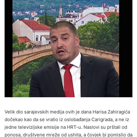
Velik dio sarajevskih medija ovih je dana Harisa Zahiragića
dočekao kao da se vratio iz oslobađanja Carigrada, a ne iz
jedne televizijske emisije na HRT-u. Naslovi su prštali od
ponosa, društvene mreže od ushita, a čovjek bi pomislio da