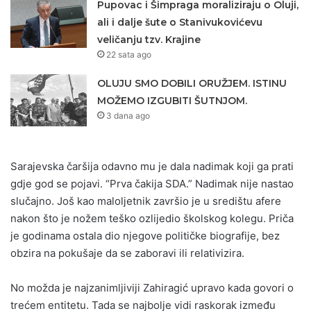
Pupovac i Šimpraga moraliziraju o Oluji,
ali i dalje šute o Stanivukovićevu
veličanju tzv. Krajine
22 sata ago
OLUJU SMO DOBILI ORUŽJEM. ISTINU
MOŽEMO IZGUBITI ŠUTNJOM.
3 dana ago
Sarajevska čaršija odavno mu je dala nadimak koji ga prati
gdje god se pojavi. “Prva čakija SDA.” Nadimak nije nastao
slučajno. Još kao maloljetnik završio je u središtu afere
nakon što je nožem teško ozlijedio školskog kolegu. Priča
je godinama ostala dio njegove političke biografije, bez
obzira na pokušaje da se zaboravi ili relativizira.
No možda je najzanimljiviji Zahiragić upravo kada govori o
trećem entitetu. Tada se najbolje vidi raskorak između