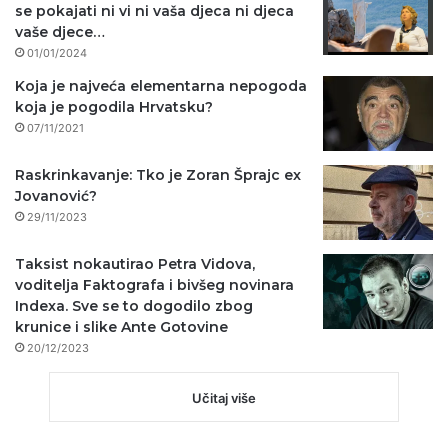
se pokajati ni vi ni vaša djeca ni djeca
vaše djece…
01/01/2024
Koja je najveća elementarna nepogoda
koja je pogodila Hrvatsku?
07/11/2021
Raskrinkavanje: Tko je Zoran Šprajc ex
Jovanović?
29/11/2023
Taksist nokautirao Petra Vidova,
voditelja Faktografa i bivšeg novinara
Indexa. Sve se to dogodilo zbog
krunice i slike Ante Gotovine
20/12/2023
Učitaj više