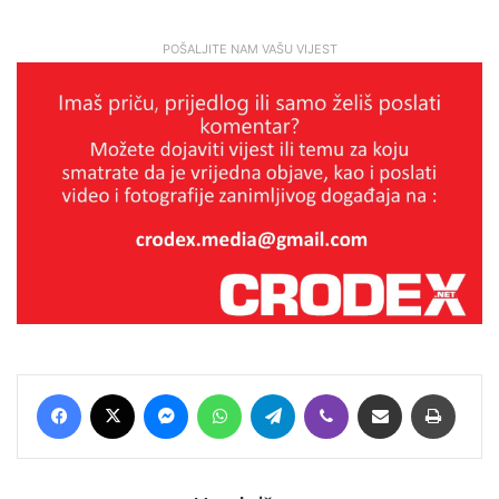
POŠALJITE NAM VAŠU VIJEST
Facebook
X
Messenger
WhatsApp
Telegram
Viber
Podijeli putem E-maila
Printaj