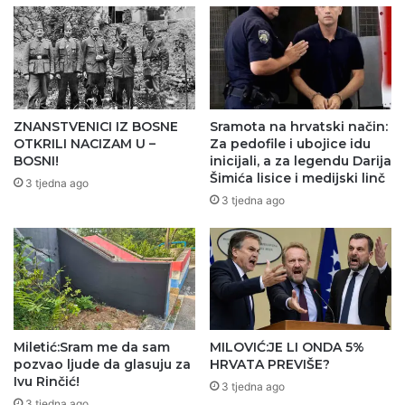
ZNANSTVENICI IZ BOSNE
Sramota na hrvatski način:
OTKRILI NACIZAM U –
Za pedofile i ubojice idu
BOSNI!
inicijali, a za legendu Darija
Šimića lisice i medijski linč
3 tjedna ago
3 tjedna ago
Miletić:Sram me da sam
MILOVIĆ:JE LI ONDA 5%
pozvao ljude da glasuju za
HRVATA PREVIŠE?
Ivu Rinčić!
3 tjedna ago
3 tjedna ago