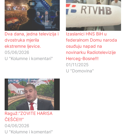
Dva dana, jedna televizija i
Izaslanici HNS BiH u
dvostruka mjerila
federalnom Domu naroda
ekstremne ljevice.
osuđuju napad na
05/06/2026
novinarku Radiotelevizije
U "Kolumne i komentari"
Herceg-Bosne!!!
01/11/2025
U "Domovina"
Raguž:”ZOVITE HARISA
ČEŠĆE!!!”
04/06/2026
U "Kolumne i komentari"