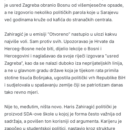
je usred Zagreba obranio Bosnu od višemjesečne opsade,
a ne izgovorio nekoliko političkih parola koje u Sarajevu
već godinama kruže od kafića do stranačkih centrala.
Zahiragić je u emisiji “Otvoreno” nastupio u ulozi kakvu
najviše voli. Sam protiv svih. Upozoravao je Hrvate da
Herceg-Bosne neće biti, dijelio lekcije o Bosni i
Hercegovini i naglašavao da svoje riječi izgovara “usred
Zagreba”, kao da se nalazi duboko iza neprijateljskih linija,
a ne u glavnom gradu države koja je tijekom rata primila
stotine tisuća Bošnjaka, ugostila politički vrh Republike BiH
i sudjelovala u spašavanju zemlje čiji se patriotizam danas
tako revno mjeri.
Nije to, međutim, ništa novo. Haris Zahiragić politički je
proizvod SDA-ove škole u kojoj je forma često važnija od
sadržaja, a povišen ton korisniji od argumenta. Karijeru je
započeo u studentskoj politici, nastavio kroz strukture