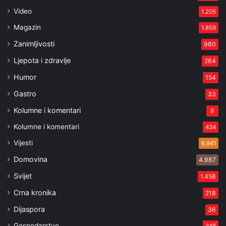
Video
1.205
Magazin
1.859
Zanimljivosti
980
Ljepota i zdravlje
264
Humor
154
Gastro
33
Kolumne i komentari
9
Kolumne i komentari
434
Vijesti
6.841
Domovina
4.987
Svijet
1.458
Crna kronika
218
Dijaspora
36
Gospodarstvo
348