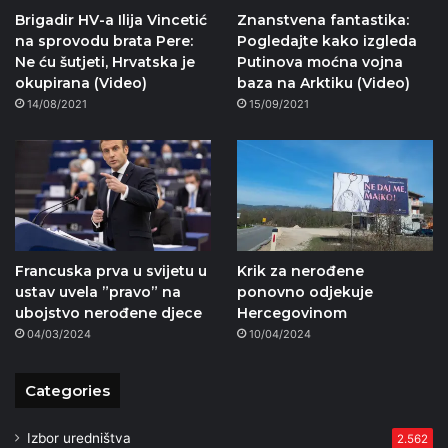
Brigadir HV-a Ilija Vincetić
Znanstvena fantastika:
na sprovodu brata Pere:
Pogledajte kako izgleda
Ne ću šutjeti, Hrvatska je
Putinova moćna vojna
okupirana (Video)
baza na Arktiku (Video)
14/08/2021
15/09/2021
Francuska prva u svijetu u
Krik za nerođene
ustav uvela ”pravo” na
ponovno odjekuje
ubojstvo nerođene djece
Hercegovinom
04/03/2024
10/04/2024
Categories
Izbor uredništva
2.562