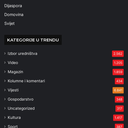
Dijaspora
Domovina
Svijet
KATEGORIJE U TRENDU
Izbor uredništva
2.562
Video
1.205
Magazin
1.859
Kolumne i komentari
434
Vijesti
6.841
Gospodarstvo
348
Uncategorized
317
Kultura
1.417
Sport
387