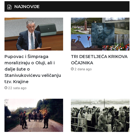
NAJNOVIJE
Pupovac i Šimpraga
TRI DESETLJEĆA KRIKOVA
moraliziraju o Oluji, ali i
OČAJNIKA
dalje šute o
2 dana ago
Stanivukovićevu veličanju
tzv. Krajine
22 sata ago