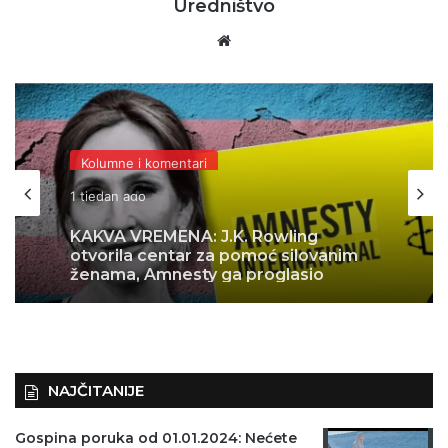
Uredništvo
Website
Kolumne i komentari
1 tjedan ago
KAKVA VREMENA: J.K. Rowling
otvorila centar za pomoć silovanim
ženama, Amnesty ga proglasio
“problematičnim”
NAJČITANIJE
Gospina poruka od 01.01.2024: Nećete