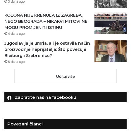
3 dana ago
KOLONA NIJE KRENULA IZ ZAGREBA,
NEGO BEOGRADA – NIKAKVI MITOVI NE
MOGU PROMIJENITI ISTINU
4 dana ago
Jugoslavija je umrla, ali je ostavila način
proizvodnje neprijatelja: Što povezuje
Bleiburg i Srebrenicu?
6 dana ago
Učitaj više
Zapratite nas na facebooku
Povezani članci