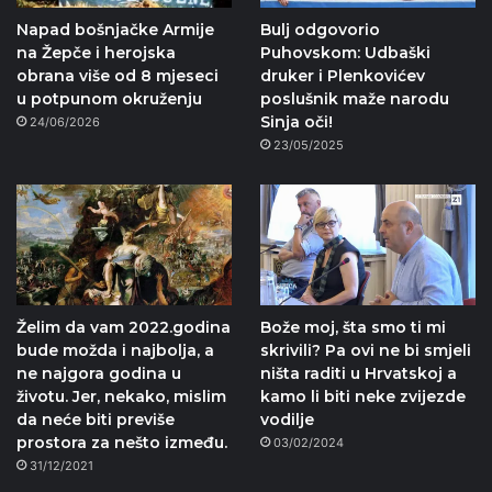
Napad bošnjačke Armije
Bulj odgovorio
na Žepče i herojska
Puhovskom: Udbaški
obrana više od 8 mjeseci
druker i Plenkovićev
u potpunom okruženju
poslušnik maže narodu
Sinja oči!
24/06/2026
23/05/2025
Želim da vam 2022.godina
Bože moj, šta smo ti mi
bude možda i najbolja, a
skrivili? Pa ovi ne bi smjeli
ne najgora godina u
ništa raditi u Hrvatskoj a
životu. Jer, nekako, mislim
kamo li biti neke zvijezde
da neće biti previše
vodilje
prostora za nešto između.
03/02/2024
31/12/2021