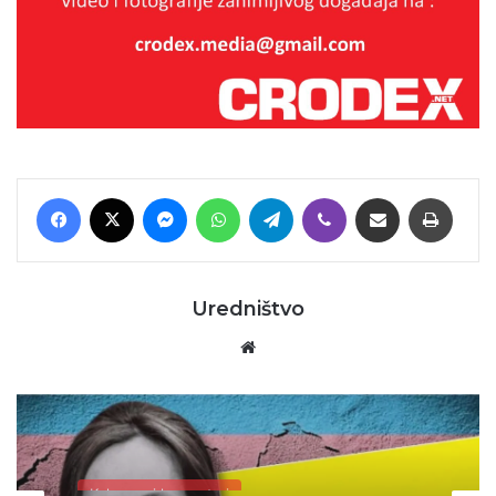
Facebook
X
Messenger
WhatsApp
Telegram
Viber
Podijeli putem E-maila
Printaj
Uredništvo
Website
Kolumne i komentari