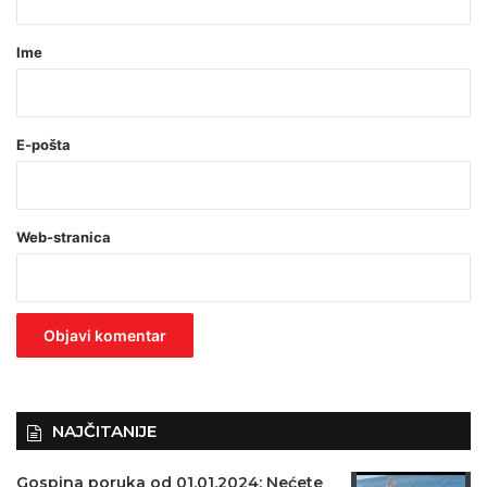
a
r
Ime
*
(
o
E-pošta
b
a
Web-stranica
v
e
z
n
o
)
NAJČITANIJE
Gospina poruka od 01.01.2024: Nećete