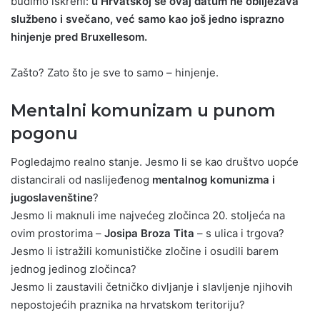
budimo iskreni:
u Hrvatskoj se ovaj datum ne obilježava
službeno i svečano, već samo kao još jedno isprazno
hinjenje pred Bruxellesom.
Zašto? Zato što je sve to samo – hinjenje.
Mentalni komunizam u punom
pogonu
Pogledajmo realno stanje. Jesmo li se kao društvo uopće
distancirali od naslijeđenog
mentalnog komunizma i
jugoslavenštine
?
Jesmo li maknuli ime najvećeg zločinca 20. stoljeća na
ovim prostorima –
Josipa Broza Tita
– s ulica i trgova?
Jesmo li istražili komunističke zločine i osudili barem
jednog jedinog zločinca?
Jesmo li zaustavili četničko divljanje i slavljenje njihovih
nepostojećih praznika na hrvatskom teritoriju?