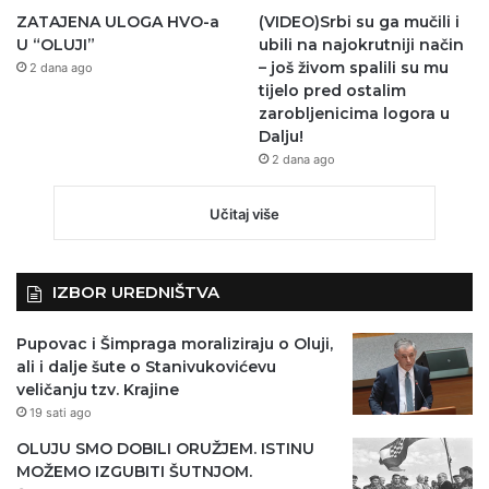
ZATAJENA ULOGA HVO-a
(VIDEO)Srbi su ga mučili i
U “OLUJI”
ubili na najokrutniji način
– još živom spalili su mu
2 dana ago
tijelo pred ostalim
zarobljenicima logora u
Dalju!
2 dana ago
Učitaj više
IZBOR UREDNIŠTVA
Pupovac i Šimpraga moraliziraju o Oluji,
ali i dalje šute o Stanivukovićevu
veličanju tzv. Krajine
19 sati ago
OLUJU SMO DOBILI ORUŽJEM. ISTINU
MOŽEMO IZGUBITI ŠUTNJOM.