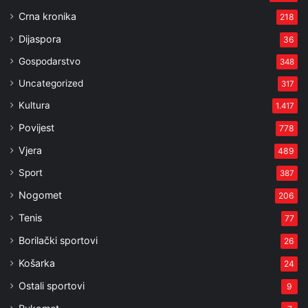
Crna kronika
218
Dijaspora
36
Gospodarstvo
348
Uncategorized
317
Kultura
1.417
Povijest
778
Vjera
489
Sport
387
Nogomet
206
Tenis
77
Borilački sportovi
26
Košarka
24
Ostali sportovi
9