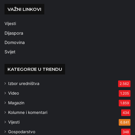
VAŽNI LINKOVI
Vijesti
Dijaspora
Domovina
Svijet
KATEGORIJE U TRENDU
Izbor uredništva
2.562
Video
1.205
Magazin
1.859
Kolumne i komentari
434
Vijesti
6.841
Gospodarstvo
348