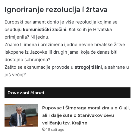
Ignoriranje rezolucija i žrtava
Europski parlament donio je više rezolucija kojima se
osuđuju
komunistički zločini
. Koliko ih je Hrvatska
primijenila? Ni jednu.
Znamo li imena i prezimena ijedne nevine hrvatske žrtve
iskopane iz Jazovke ili drugih jama, koja će danas biti
dostojno sahranjena?
Zašto se ekshumacije provode u
strogoj tišini
, a sahrane u
još većoj?
Povezani članci
Pupovac i Šimpraga moraliziraju o Oluji,
ali i dalje šute o Stanivukovićevu
veličanju tzv. Krajine
19 sati ago