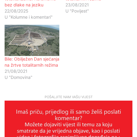
bez dlake na jeziku
23/08/2021
22/08/2025
U "Povijest"
U "Kolumne i komentari"
Bile: Obilježen Dan sjećanja
na žrtve totalitarnih režima
21/08/2021
U "Domovina"
POŠALJITE NAM VAŠU VIJEST