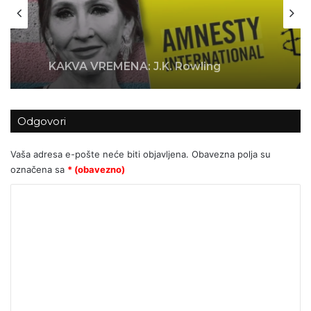
1 tjedan ago
KAKVA VREMENA: J.K. Rowling
otvorila centar za pomoć silovanim
ženama, Amnesty ga proglasio
“problematičnim”
Odgovori
Vaša adresa e-pošte neće biti objavljena.
Obavezna polja su
označena sa
* (obavezno)
K
o
m
e
n
t