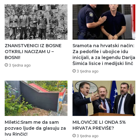
ZNANSTVENICI IZ BOSNE
Sramota na hrvatski način:
OTKRILI NACIZAM U –
Za pedofile i ubojice idu
BOSNI!
inicijali, a za legendu Darija
Šimića lisice i medijski linč
3 tjedna ago
3 tjedna ago
Miletić:Sram me da sam
MILOVIĆ:JE LI ONDA 5%
pozvao ljude da glasuju za
HRVATA PREVIŠE?
Ivu Rinčić!
3 tjedna ago