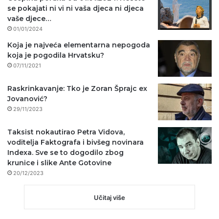
se pokajati ni vi ni vaša djeca ni djeca
vaše djece…
01/01/2024
Koja je najveća elementarna nepogoda
koja je pogodila Hrvatsku?
07/11/2021
Raskrinkavanje: Tko je Zoran Šprajc ex
Jovanović?
29/11/2023
Taksist nokautirao Petra Vidova,
voditelja Faktografa i bivšeg novinara
Indexa. Sve se to dogodilo zbog
krunice i slike Ante Gotovine
20/12/2023
Učitaj više