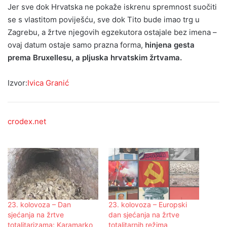
Jer sve dok Hrvatska ne pokaže iskrenu spremnost suočiti
se s vlastitom poviješću, sve dok Tito bude imao trg u
Zagrebu, a žrtve njegovih egzekutora ostajale bez imena –
ovaj datum ostaje samo prazna forma,
hinjena gesta
prema Bruxellesu, a pljuska hrvatskim žrtvama.
Izvor:
Ivica Granić
crodex.net
23. kolovoza – Dan
23. kolovoza – Europski
sjećanja na žrtve
dan sjećanja na žrtve
totalitarizama: Karamarko
totalitarnih režima