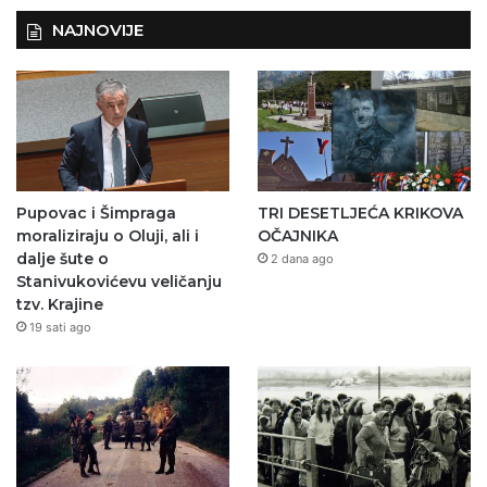
NAJNOVIJE
Pupovac i Šimpraga
TRI DESETLJEĆA KRIKOVA
moraliziraju o Oluji, ali i
OČAJNIKA
dalje šute o
2 dana ago
Stanivukovićevu veličanju
tzv. Krajine
19 sati ago