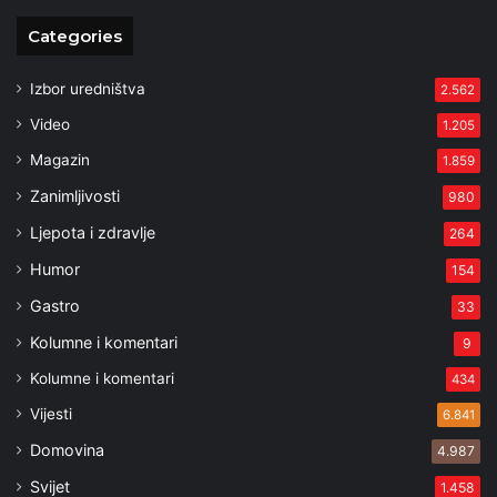
Categories
Izbor uredništva
2.562
Video
1.205
Magazin
1.859
Zanimljivosti
980
Ljepota i zdravlje
264
Humor
154
Gastro
33
Kolumne i komentari
9
Kolumne i komentari
434
Vijesti
6.841
Domovina
4.987
Svijet
1.458