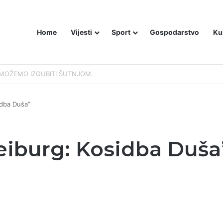
Home
Vijesti
Sport
Gospodarstvo
Ku
EGO BEOGRADA – NIKAKVI MITOVI NE MOGU PROMIJENITI ISTINU
idba Duša”
eiburg: Kosidba Duša