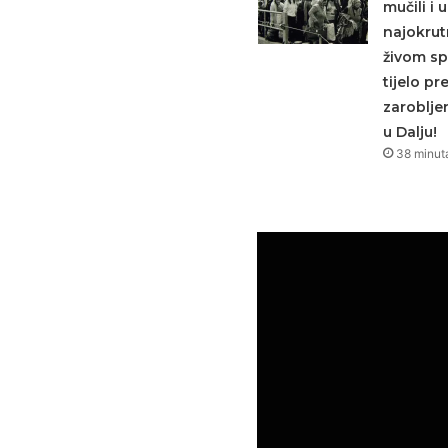
mučili i u
najokrutn
živom spa
tijelo pr
zaroblje
u Dalju!
38 minut