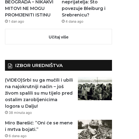
BEOGRADA – NIKAKVI
neprijatelja: Što
MITOVI NE MOGU
povezuje Bleiburg i
PROMIJENITI ISTINU
Srebrenicu?
1 dan ago
4 dana ago
Učitaj više
IZBOR UREDNIŠTVA
(VIDEO)Srbi su ga mučili i ubili
na najokrutniji način – još
živom spalili su mu tijelo pred
ostalim zarobljenicima
logora u Dalju!
38 minuta ago
Miro Barešić: ”Oni će se mene
i mrtva bojati.”
6 dana ago