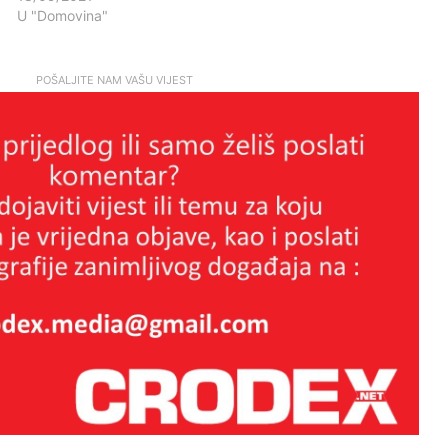
U "Domovina"
POŠALJITE NAM VAŠU VIJEST
Brutalan govor Troskota koji je
istinom pokosio HDZ-ovce i ljevicu
za sva vremena
LAŽNI JUBILEJ
Tko štiti nasilne migrante? Slučaj
Egipćanina otvara ozbiljna pitanja o
radu institucija
Grmoja nakon vala prijetnji od
bošnjačkih nacionalista: Ne mrzim
vas, ali ovakva politika vodi raspadu