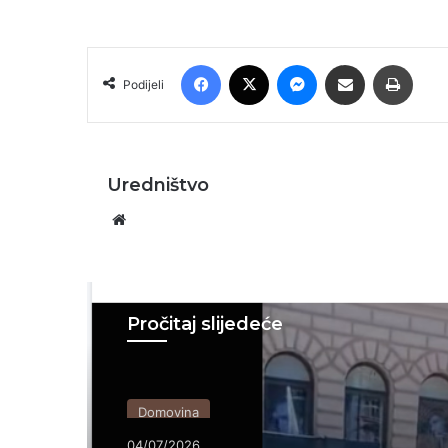
Facebook
X
Messenger
Podijeli putem E-maila
Printa
Podijeli
Uredništvo
Website
Pročitaj slijedeće
Domovina
04/07/2026