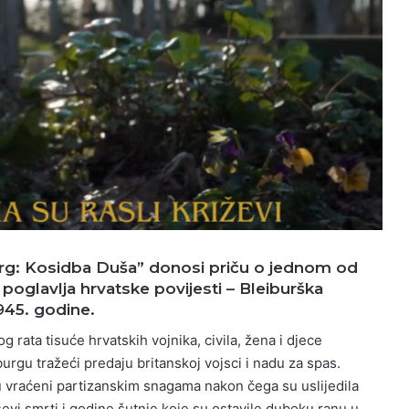
rg: Kosidba Duša” donosi priču o jednom od
ih poglavlja hrvatske povijesti – Bleiburška
1945. godine.
 rata tisuće hrvatskih vojnika, civila, žena i djece
urgu tražeći predaju britanskoj vojsci i nadu za spas.
 vraćeni partizanskim snagama nakon čega su uslijedila
vi smrti i godine šutnje koje su ostavile duboku ranu u