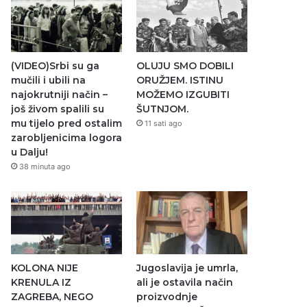
(VIDEO)Srbi su ga
OLUJU SMO DOBILI
mučili i ubili na
ORUŽJEM. ISTINU
najokrutniji način –
MOŽEMO IZGUBITI
još živom spalili su
ŠUTNJOM.
mu tijelo pred ostalim
11 sati ago
zarobljenicima logora
u Dalju!
38 minuta ago
KOLONA NIJE
Jugoslavija je umrla,
KRENULA IZ
ali je ostavila način
ZAGREBA, NEGO
proizvodnje