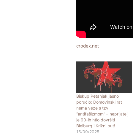
crodex.net
Biskup Petanjak jasno
poručio: Domovinski rat
nema veze s tzv.
“antifašizmom” – neprijatelj
je 90-ih htio dovršiti
Bleiburg i Križni put!
15/09/2025