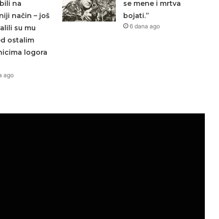
bili na
se mene i mrtva
iji način – još
bojati.”
6 dana ago
lili su mu
ed ostalim
nicima logora
a ago