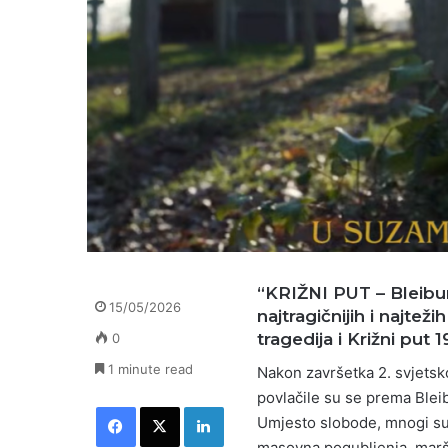
“KRIŽNI PUT – Bleibu
15/05/2026
najtragičnijih i najtež
tragedija i Križni put 
0
1 minute read
Nakon završetka 2. svjetskog
povlačile su se prema Bleib
Facebook
X
LinkedIn
Umjesto slobode, mnogi su
masovna pogubljenja, marše