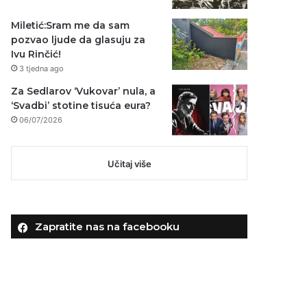
Miletić:Sram me da sam
pozvao ljude da glasuju za
Ivu Rinčić!
3 tjedna ago
Za Sedlarov ‘Vukovar’ nula, a
‘Svadbi’ stotine tisuća eura?
06/07/2026
Učitaj više
Zapratite nas na facebooku