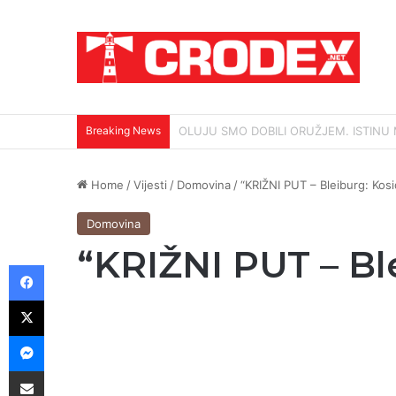
Breaking News
KOLONA NIJE KRENULA IZ ZAGREBA, N
Home
/
Vijesti
/
Domovina
/
“KRIŽNI PUT – Bleiburg: Kos
Domovina
“KRIŽNI PUT – Bl
Facebook
X
Messenger
Podijeli putem E-maila