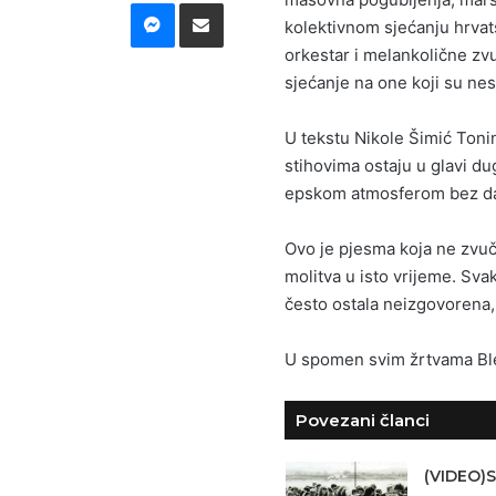
Messenger
Podijeli putem E-maila
kolektivnom sjećanju hrvat
orkestar i melankolične zvu
sjećanje na one koji su nes
U tekstu Nikole Šimić Tonina
stihovima ostaju u glavi d
epskom atmosferom bez da 
Ovo je pjesma koja ne zvuč
molitva u isto vrijeme. Svak
često ostala neizgovorena, 
U spomen svim žrtvama Ble
Povezani članci
(VIDEO)S