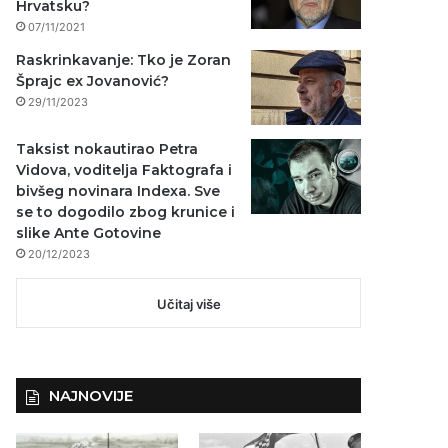
Hrvatsku?
07/11/2021
Raskrinkavanje: Tko je Zoran
Šprajc ex Jovanović?
29/11/2023
Taksist nokautirao Petra
Vidova, voditelja Faktografa i
bivšeg novinara Indexa. Sve
se to dogodilo zbog krunice i
slike Ante Gotovine
20/12/2023
Učitaj više
NAJNOVIJE