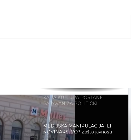
BiH
Macelj – ogledalo srama hrvatskih
vlasti.
j
Miletić:Sram me da sam pozvao
ljude da glasuju za Ivu Rinčić!
Za Sedlarov ‘Vukovar’ nula, a
‘Svadbi’ stotine tisuća eura?
KADA KULTURA POSTANE
PARAVAN ZA POLITIČKI
INŽENJERING: Kako je Možemo! u
Zagrebu upropastio sjajan projekt
za djecu
MEDIJSKA MANIPULACIJA ILI
NOVINARSTVO? Zašto javnosti
opet nije prikazana cijela istina o