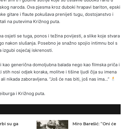
skog naroda. Ova pjesma kroz duboki hrapavi bariton, epski
ke gitare i flaute pokušava prenijeti tugu, dostojanstvo i
tali na putevima Križnog puta.
 osjeti se tuga, ponos i težina povijesti, a slike koje stvara
ugo nakon slušanja. Posebno je snažno spojio intimnu bol s
izgubi osjećaj iskrenosti.
i kao generična domoljubna balada nego kao filmska priča i
i stih nosi odjek koraka, molitve i tišine ljudi čija su imena
ali nikada zaboravljena. “Još će nas biti, još nas ima…”
iburga i Križnog puta.
rbi su ga
Miro Barešić: ”Oni će