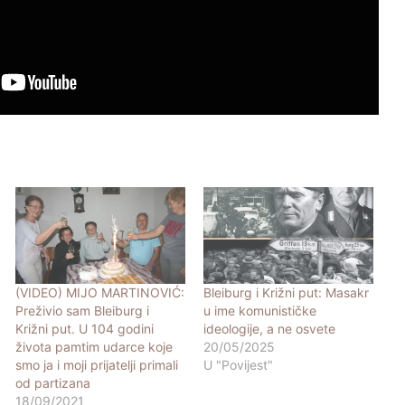
(VIDEO) MIJO MARTINOVIĆ:
Bleiburg i Križni put: Masakr
Preživio sam Bleiburg i
u ime komunističke
Križni put. U 104 godini
ideologije, a ne osvete
života pamtim udarce koje
20/05/2025
smo ja i moji prijatelji primali
U "Povijest"
od partizana
18/09/2021