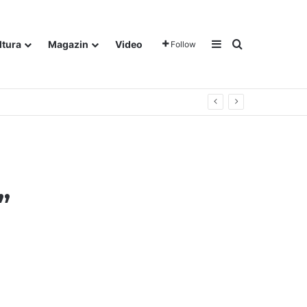
Sidebar
Traži
ltura
Magazin
Video
Follow
”