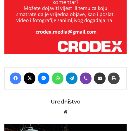
Facebook
X
Messenger
WhatsApp
Telegram
Viber
Podijeli putem E-maila
Printaj
Uredništvo
Website