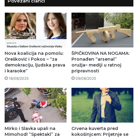
Povezani članci
Nova koalicija na pomolu:
ŠPIČKOVINA NA NOGAMA:
Orešković i Pokos – “za
Pronađen “arsenal”
demokraciju, ljudska prava
oružja– mediji u ratnoj
i karaoke”
pripravnosti
18/08/2025
09/08/2025
Mirko i Slavka upali na
Crvena kuverta pred
Mimohod! ”Spektakl” za
kokošinjcem: Prijetnje se