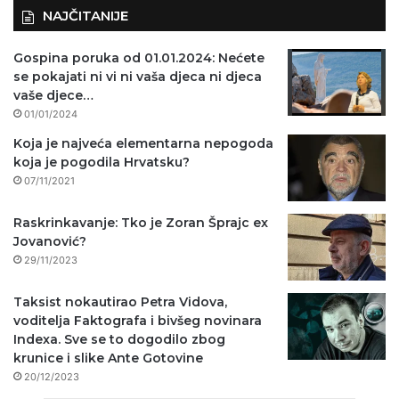
NAJČITANIJE
Gospina poruka od 01.01.2024: Nećete
se pokajati ni vi ni vaša djeca ni djeca
vaše djece…
01/01/2024
Koja je najveća elementarna nepogoda
koja je pogodila Hrvatsku?
07/11/2021
Raskrinkavanje: Tko je Zoran Šprajc ex
Jovanović?
29/11/2023
Taksist nokautirao Petra Vidova,
voditelja Faktografa i bivšeg novinara
Indexa. Sve se to dogodilo zbog
krunice i slike Ante Gotovine
20/12/2023