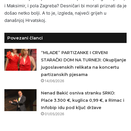
i Maksimir, i pola Zagreba? Desničari bi morali priznati da je
došao netko bolji. A to je, izgleda, najveći grijeh u
današnjoj Hrvatskoj.
Povezani članci
“MLADE” PARTIZANKE I CRVENI
STARAČKI DOM NA TURNEJI: Okupljanje
jugoslavenskih relikata na koncertu
partizanskih pjesama
14/06/2026
Nenad Bakić osniva stranku SRKO:
Plaće 3.300 €, kuglica 0,99 €, a Rimac i
Infobip idu pod ključ države
01/05/2026