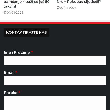
pamćenje – traži se još 50
šire – Pokupac sljedeći!?
takvih!
22/07/2025
01/08/2025
KONTAKTIRAJTE NAS
Ime i Prezime
*
Email
*
Poruka
*