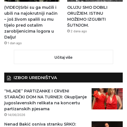
(VIDEO)Srbi su ga mučili i
OLUJU SMO DOBILI
ubili na najokrutniji način
ORUŽJEM. ISTINU
– još živom spalili su mu
MOŽEMO IZGUBITI
tijelo pred ostalim
ŠUTNJOM.
zarobljenicima logora u
2 dana ago
Dalju!
1 dan ago
Učitaj više
IZBOR UREDNIŠTVA
“MLADE” PARTIZANKE I CRVENI
STARAČKI DOM NA TURNEJI: Okupljanje
jugoslavenskih relikata na koncertu
partizanskih pjesama
14/06/2026
Nenad Bakić osniva stranku SRKO: