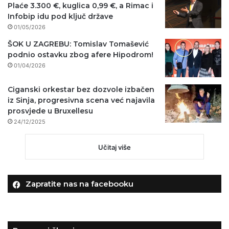
Plaće 3.300 €, kuglica 0,99 €, a Rimac i
Infobip idu pod ključ države
01/05/2026
ŠOK U ZAGREBU: Tomislav Tomašević
podnio ostavku zbog afere Hipodrom!
01/04/2026
Ciganski orkestar bez dozvole izbačen
iz Sinja, progresivna scena već najavila
prosvjede u Bruxellesu
24/12/2025
Učitaj više
Zapratite nas na facebooku