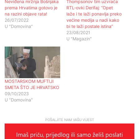
Neviđena mržnja Bošnjaka
Thompsonov tim uzvraća
prema Hrvatima gotovo je
RTL-ovki Derifaj: “Opet
na razini objave rata!
laže i te laži ponavlja preko
26/07/2022
većine medija u nadi kako
U "Domovina"
bi te laži postale istina”
23/08/2021
U "Magazin"
MOSTARSKOM MUFTIJI
SMETA ŠTO JE HRVATSKO
09/10/2023
U "Domovina"
POŠALJITE NAM VAŠU VIJEST