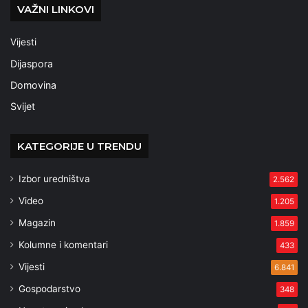
VAŽNI LINKOVI
Vijesti
Dijaspora
Domovina
Svijet
KATEGORIJE U TRENDU
Izbor uredništva
2.562
Video
1.205
Magazin
1.859
Kolumne i komentari
433
Vijesti
6.841
Gospodarstvo
348