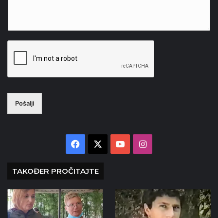
Pošalji
Facebook
X
YouTube
Instagram
TAKOĐER PROČITAJTE