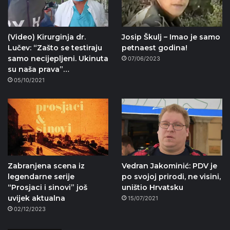
(Video) Kirurginja dr.
Josip Škulj – Imao je samo
Lučev: “Zašto se testiraju
petnaest godina!
samo necijepljeni. Ukinuta
07/06/2023
su naša prava”…
05/10/2021
Zabranjena scena iz
Vedran Jakominić: PDV je
legendarne serije
po svojoj prirodi, ne visini,
“Prosjaci i sinovi” još
uništio Hrvatsku
uvijek aktualna
15/07/2021
02/12/2023