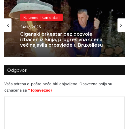
Humor
05/12/2025
Kolumne i komentari
Drama na filozofskom fakultetu:
Antifa studentice se uvrijedile jer je
24/12/2025
profesor rekao da je Maja Sever
ljepša od njih – najavile novi marš
Odgovori
Ciganski orkestar bez dozvole
izbačen iz Sinja, progresivna scena
Vaša adresa e-pošte neće biti objavljena.
Obavezna polja su
već najavila prosvjede u Bruxellesu
označena sa
* (obavezno)
K
o
m
e