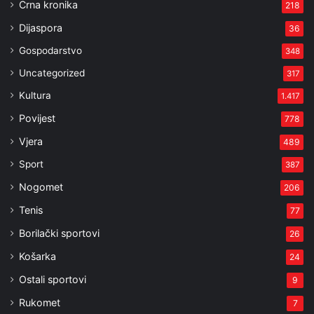
Crna kronika
218
Dijaspora
36
Gospodarstvo
348
Uncategorized
317
Kultura
1.417
Povijest
778
Vjera
489
Sport
387
Nogomet
206
Tenis
77
Borilački sportovi
26
Košarka
24
Ostali sportovi
9
Rukomet
7