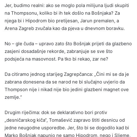
Jer, budimo realni: ako se moglo pola milijuna ljudi skupiti
na Thompsonu, koliko bi ih tek došlo na Bošnjaka? Za
njega bi i Hipodrom bio pretijesan, Jarun premalen, a
Arena Zagreb zvučala kao da pjeva u dnevnom boravku.
No – gle čuda – upravo zato što Bošnjak prijeti da glazbeno
zasjeni dosadašnje rekorde, zabranjuje se sve što
podsjeća na masovnost. Pa tko bi rekao, zar ne?
Da citiramo jednog starijeg Zagrepčanca: „Čini mi se da je
zabrana donesena da se narod ne bi slučajno uvjerio da
Thompson nije i nikad nije bio jedini glazbeni magnet ove
zemlje.“
Drugim riječima: dok se deklarativno bori protiv
„desničarskog kiča“, Tomašević zapravo štiti desnicu od
jedne neugodne usporedbe. Jer, što bi se dogodilo kad bi
Marko Bošnjak napunio ne samo Hipodrom, nego i Sljeme,