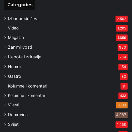
Categories
Izbor uredništva
2.562
Video
1.205
Magazin
1.859
Zanimljivosti
980
Ljepota i zdravlje
264
Humor
154
Gastro
33
Kolumne i komentari
9
Kolumne i komentari
433
Vijesti
6.841
Domovina
4.987
Svijet
1.458