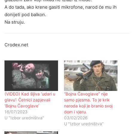
A do tada, ako krene gasiti mikrofone, narod će mu ih
donijeti pod balkon.
Na struju.
Crodex.net
(VIDEO) Kad šljiva ‘udari u
“Bojna Čavoglave” nije
glavu’: Četnici zapjevali
samo pjesma. To je krik
‘Bojnu Čavoglave’
naroda koji je branio svoj
16/07/2023
dom i vjeru.
U "Izbor uredništva"
03/02/2026
U "Izbor uredništva"