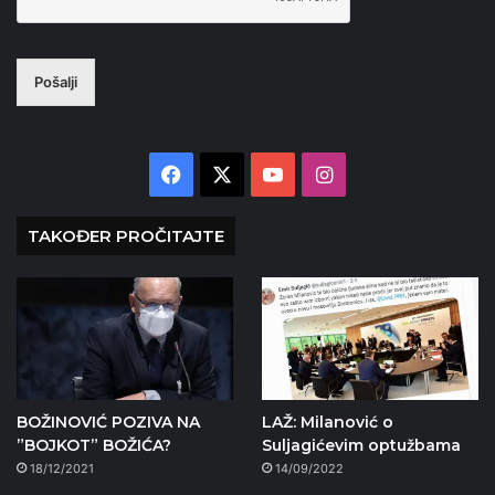
Pošalji
Facebook
X
YouTube
Instagram
TAKOĐER PROČITAJTE
BOŽINOVIĆ POZIVA NA
LAŽ: Milanović o
”BOJKOT” BOŽIĆA?
Suljagićevim optužbama
18/12/2021
14/09/2022