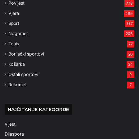
Povijest
778
Vjera
489
Sport
387
Nogomet
206
Tenis
77
Borilački sportovi
26
Košarka
24
Ostali sportovi
9
Rukomet
7
NAJČITANIJE KATEGORIJE
Vijesti
Dijaspora