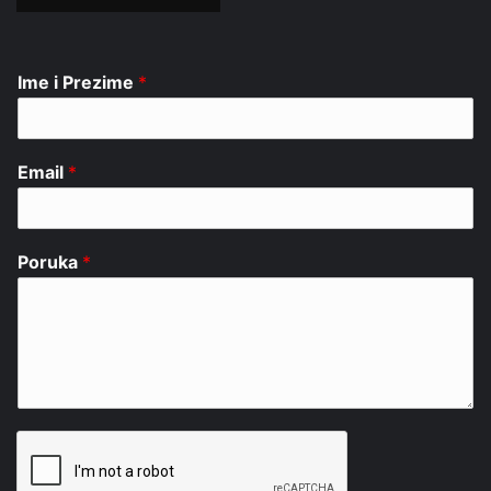
Ime i Prezime
*
Email
*
Poruka
*