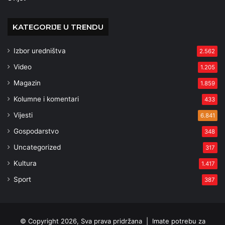
KATEGORIJE U TRENDU
Izbor uredništva
2.562
Video
1.205
Magazin
1.859
Kolumne i komentari
433
Vijesti
6.841
Gospodarstvo
348
Uncategorized
317
Kultura
1.417
Sport
387
© Copyright 2026, Sva prava pridržana |
Imate potrebu za