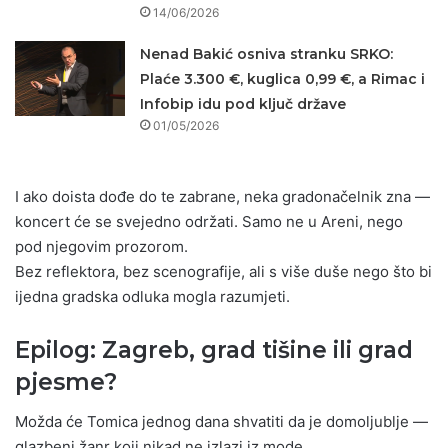
14/06/2026
Nenad Bakić osniva stranku SRKO:
Plaće 3.300 €, kuglica 0,99 €, a Rimac i
Infobip idu pod ključ države
01/05/2026
I ako doista dođe do te zabrane, neka gradonačelnik zna —
koncert će se svejedno održati. Samo ne u Areni, nego
pod njegovim prozorom.
Bez reflektora, bez scenografije, ali s više duše nego što bi
ijedna gradska odluka mogla razumjeti.
Epilog: Zagreb, grad tišine ili grad
pjesme?
Možda će Tomica jednog dana shvatiti da je domoljublje —
glazbeni žanr koji nikad ne izlazi iz mode.