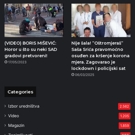
(VIDEO) BORIS MIŠEVIĆ:
Nije šala! ”Oštromjeraš”
Horor u što su neki SAD
Saša Srića pravomoćno
gradovi pretvoreni!
osuđen za kršenje korona
mjera. Zagovarao je
17/05/2023
lockdown i policijski sat
06/03/2025
Categories
Izbor uredništva
2.562
Video
1.205
Magazin
1.859