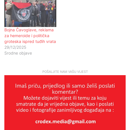
Bojna Čavoglave, reklama
za hemeroide i politička
groteska ispred tuđih vrata
29/12/2025
Srodne objave
POŠALJITE NAM VAŠU VIJEST