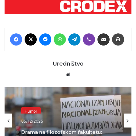
Facebook
X
Messenger
WhatsApp
Telegram
Viber
Podijeli putem E-maila
Printaj
Uredništvo
Website
Humor
05/12/2025
Drama na filozofskom fakultetu:
Antifa studentice se uvrijedile jer je