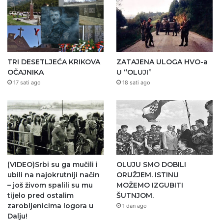
TRI DESETLJEĆA KRIKOVA
ZATAJENA ULOGA HVO-a
OČAJNIKA
U “OLUJI”
17 sati ago
18 sati ago
(VIDEO)Srbi su ga mučili i
OLUJU SMO DOBILI
ubili na najokrutniji način
ORUŽJEM. ISTINU
– još živom spalili su mu
MOŽEMO IZGUBITI
tijelo pred ostalim
ŠUTNJOM.
zarobljenicima logora u
1 dan ago
Dalju!