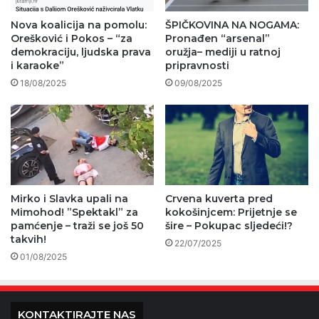
Nova koalicija na pomolu:
ŠPIČKOVINA NA NOGAMA:
Orešković i Pokos – “za
Pronađen “arsenal”
demokraciju, ljudska prava
oružja– mediji u ratnoj
i karaoke”
pripravnosti
18/08/2025
09/08/2025
Mirko i Slavka upali na
Crvena kuverta pred
Mimohod! ”Spektakl” za
kokošinjcem: Prijetnje se
pamćenje – traži se još 50
šire – Pokupac sljedeći!?
takvih!
22/07/2025
01/08/2025
KONTAKTIRAJTE NAS