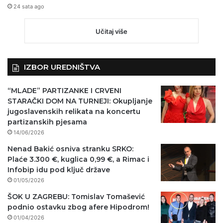
24 sata ago
Učitaj više
IZBOR UREDNIŠTVA
“MLADE” PARTIZANKE I CRVENI
STARAČKI DOM NA TURNEJI: Okupljanje
jugoslavenskih relikata na koncertu
partizanskih pjesama
14/06/2026
Nenad Bakić osniva stranku SRKO:
Plaće 3.300 €, kuglica 0,99 €, a Rimac i
Infobip idu pod ključ države
01/05/2026
ŠOK U ZAGREBU: Tomislav Tomašević
podnio ostavku zbog afere Hipodrom!
01/04/2026