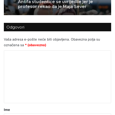
profesor rekao da je Maja Sever
ljepša od njih – najavile novi marš
Odgovori
Vaša adresa e-pošte neće biti objavljena.
Obavezna polja su
označena sa
* (obavezno)
K
o
m
e
n
t
a
r
Ime