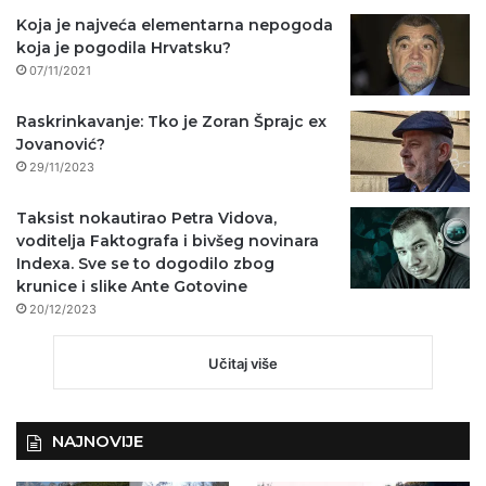
Koja je najveća elementarna nepogoda
koja je pogodila Hrvatsku?
07/11/2021
Raskrinkavanje: Tko je Zoran Šprajc ex
Jovanović?
29/11/2023
Taksist nokautirao Petra Vidova,
voditelja Faktografa i bivšeg novinara
Indexa. Sve se to dogodilo zbog
krunice i slike Ante Gotovine
20/12/2023
Učitaj više
NAJNOVIJE