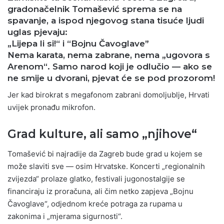
gradonačelnik Tomašević sprema se na
spavanje, a ispod njegovog stana tisuće ljudi
uglas pjevaju:
„Lijepa li si!“
i “Bojnu Čavoglave”
Nema karata, nema zabrane, nema „ugovora s
Arenom“. Samo narod koji je odlučio — ako se
ne smije u dvorani, pjevat će se pod prozorom!
Jer kad birokrat s megafonom zabrani domoljublje, Hrvati
uvijek pronađu mikrofon.
Grad kulture, ali samo „njihove“
Tomašević bi najradije da Zagreb bude grad u kojem se
može slaviti sve — osim Hrvatske. Koncerti „regionalnih
zvijezda“ prolaze glatko, festivali jugonostalgije se
financiraju iz proračuna, ali čim netko zapjeva „Bojnu
Čavoglave“, odjednom kreće potraga za rupama u
zakonima i „mjerama sigurnosti“.