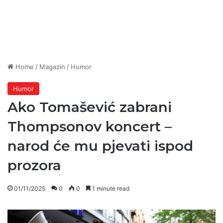
Home
/
Magazin
/
Humor
Humor
Ako Tomašević zabrani
Thompsonov koncert –
narod će mu pjevati ispod
prozora
01/11/2025
0
0
1 minute read