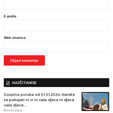
*
(
o
E-pošta
b
a
Web-stranica
v
e
z
n
o
)
NAJČITANIJE
Gospina poruka od 01.01.2024: Nećete
se pokajati ni vi ni vaša djeca ni djeca
vaše djece…
01/01/2024