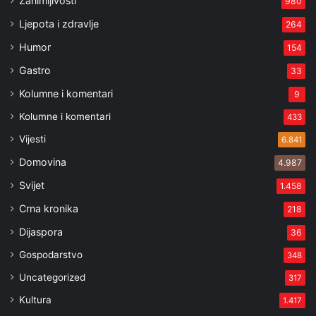
Zanimljivosti
980
Ljepota i zdravlje
264
Humor
154
Gastro
33
Kolumne i komentari
9
Kolumne i komentari
433
Vijesti
6.841
Domovina
4.987
Svijet
1.458
Crna kronika
218
Dijaspora
36
Gospodarstvo
348
Uncategorized
317
Kultura
1.417