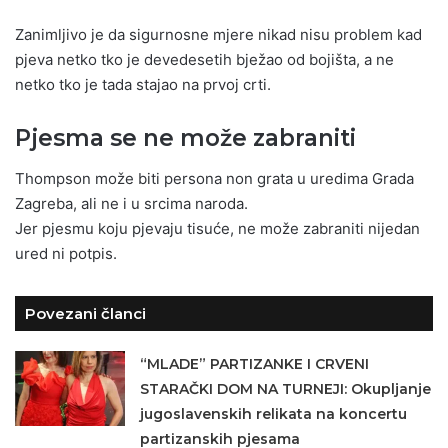
Zanimljivo je da sigurnosne mjere nikad nisu problem kad
pjeva netko tko je devedesetih bježao od bojišta, a ne
netko tko je tada stajao na prvoj crti.
Pjesma se ne može zabraniti
Thompson može biti persona non grata u uredima Grada
Zagreba, ali ne i u srcima naroda.
Jer pjesmu koju pjevaju tisuće, ne može zabraniti nijedan
ured ni potpis.
Povezani članci
“MLADE” PARTIZANKE I CRVENI
STARAČKI DOM NA TURNEJI: Okupljanje
jugoslavenskih relikata na koncertu
partizanskih pjesama