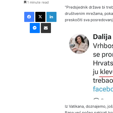
1 minute read
“Predsjednik države bi tre
Facebook
X
LinkedIn
društvenim mrežama, pokazu
preskočiti sva posredovanja
Messenger
Podijeli putem E-maila
Iz Vatikana, doznajemo, još
Papa već počeo pakirati ko