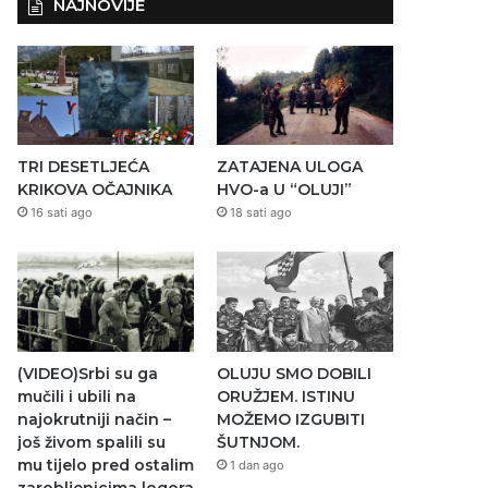
NAJNOVIJE
TRI DESETLJEĆA
ZATAJENA ULOGA
KRIKOVA OČAJNIKA
HVO-a U “OLUJI”
16 sati ago
18 sati ago
(VIDEO)Srbi su ga
OLUJU SMO DOBILI
mučili i ubili na
ORUŽJEM. ISTINU
najokrutniji način –
MOŽEMO IZGUBITI
još živom spalili su
ŠUTNJOM.
mu tijelo pred ostalim
1 dan ago
zarobljenicima logora