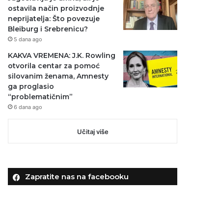
ostavila način proizvodnje
neprijatelja: Što povezuje
Bleiburg i Srebrenicu?
5 dana ago
KAKVA VREMENA: J.K. Rowling
otvorila centar za pomoć
silovanim ženama, Amnesty
ga proglasio
“problematičnim”
6 dana ago
Učitaj više
Zapratite nas na facebooku