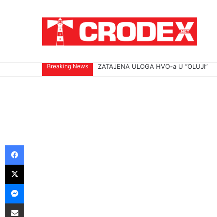
Breaking News
ZATAJENA ULOGA HVO-a U “OLUJI”
Facebook
X
Messenger
Podijeli putem E-maila