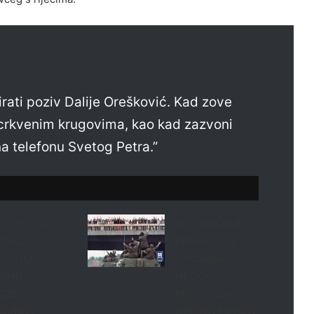
rati poziv Dalije Orešković. Kad zove
 u crkvenim krugovima, kao kad zazvoni
na telefonu Svetog Petra.”
LUJU SMO
KOLONA NIJE
OBILI
KRENULA IZ
RUŽJEM.
ZAGREBA,
STINU
NEGO
OŽEMO
BEOGRADA –
ZGUBITI
NIKAKVI MITOVI