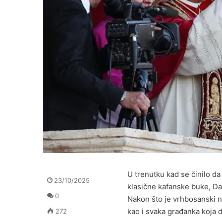
U trenutku kad se činilo da
23/10/2025
klasične kafanske buke, Dal
0
Nakon što je vrhbosanski nad
kao i svaka građanka koja dr
272