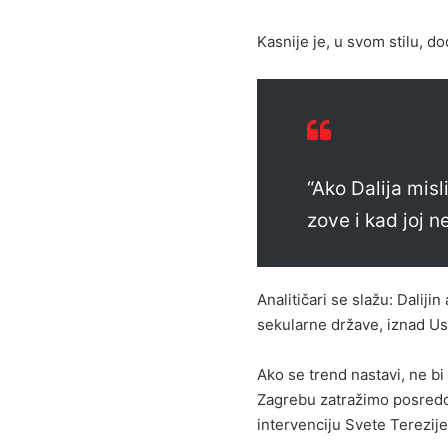
Kasnije je, u svom stilu, do
“Ako Dalija misl
zove i kad joj n
Analitičari se slažu: Daliji
sekularne države, iznad Us
Ako se trend nastavi, ne b
Zagrebu zatražimo posredov
intervenciju Svete Terezije