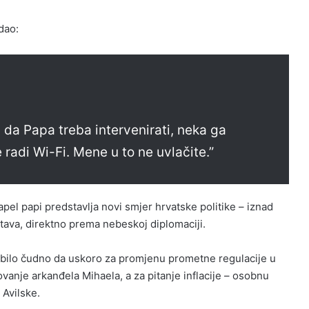
dao:
i da Papa treba intervenirati, neka ga
e radi Wi-Fi. Mene u to ne uvlačite.”
n apel papi predstavlja novi smjer hrvatske politike – iznad
tava, direktno prema nebeskoj diplomaciji.
i bilo čudno da uskoro za promjenu prometne regulacije u
anje arkanđela Mihaela, a za pitanje inflacije – osobnu
 Avilske.