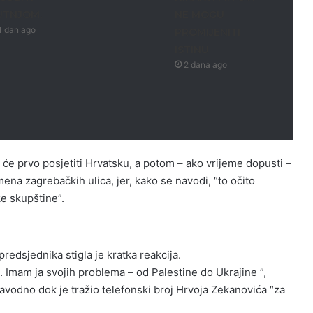
UTNJOM.
NE MOGU
1 dan ago
PROMIJENITI
ISTINU
2 dana ago
će prvo posjetiti Hrvatsku, a potom – ako vrijeme dopusti –
imena zagrebačkih ulica, jer, kako se navodi, “to očito
ke skupštine”.
edsjednika stigla je kratka reakcija.
 Imam ja svojih problema – od Palestine do Ukrajine ”,
avodno dok je tražio telefonski broj Hrvoja Zekanovića “za