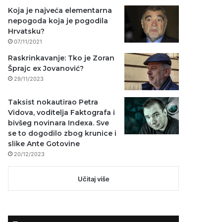
Koja je najveća elementarna
nepogoda koja je pogodila
Hrvatsku?
07/11/2021
Raskrinkavanje: Tko je Zoran
Šprajc ex Jovanović?
29/11/2023
Taksist nokautirao Petra
Vidova, voditelja Faktografa i
bivšeg novinara Indexa. Sve
se to dogodilo zbog krunice i
slike Ante Gotovine
20/12/2023
Učitaj više