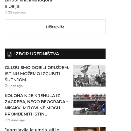
u Dalju!
23 sata ago
Učitaj više
IZBOR UREDNIŠTVA
OLUJU SMO DOBILI ORUŽJEM.
ISTINU MOŽEMO IZGUBITI
ŠUTNJOM.
1 dan ago
KOLONA NIJE KRENULA IZ
ZAGREBA, NEGO BEOGRADA –
NIKAKVI MITOVI NE MOGU
PROMIJENITI ISTINU
2 dana ago
Jugoslavija je umrla, ali je