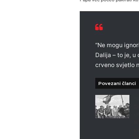
“Ne mogu ignori
Dalija – to je,
crveno svjetlo 
Povezani članci
O
D
O
I
M
I