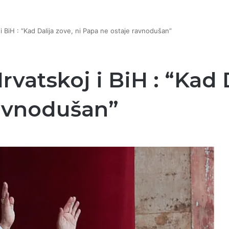
 BiH : “Kad Dalija zove, ni Papa ne ostaje ravnodušan”
atskoj i BiH : “Kad D
ravnodušan”