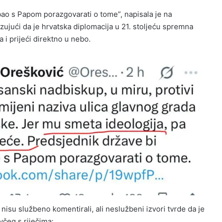
bao s Papom porazgovarati o tome”, napisala je na
jući da je hrvatska diplomacija u 21. stoljeću spremna
 i prijeći direktno u nebo.
 nisu službeno komentirali, ali neslužbeni izvori tvrde da je
včeg s riječima: