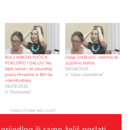
BULJ NAKON VUČIĆA
Dalija Orešković -nebitna ali
POKLOPIO I DALIJU: Ne
izuzetno štetna
dijeli narod i ne oduzimaj
09/08/2025
pravo Hrvatima iz BiH da
U "Izbor uredništva"
vole Hrvatsku
08/08/2025
U "Domovina"
POŠALJITE NAM VAŠU VIJEST