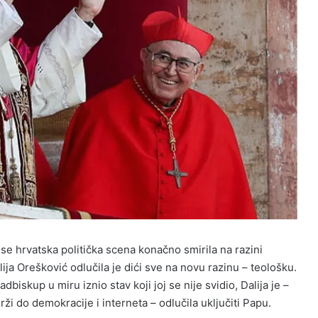
 se hrvatska politička scena konačno smirila na razini
ija Orešković odlučila je dići sve na novu razinu – teološku.
biskup u miru iznio stav koji joj se nije svidio, Dalija je –
ži do demokracije i interneta – odlučila uključiti Papu.