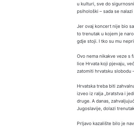
u kulturi, sve do sigurnosni
psihološki – sada se nalazi
Jer ovaj koncert nije bio s
to trenutak u kojem je naro
gdje stoji. I tko su mu neprij
Ovo nema nikakve veze s f
lice Hrvata koji pjevaju, ve
zatomiti hrvatsku slobodu 
Hrvatska treba biti zahval
izveo iz ralja „bratstva i je
druge. A danas, zahvaljuj
Jugoslavije, dolazi trenuta
Prljavo kazalište bilo je na