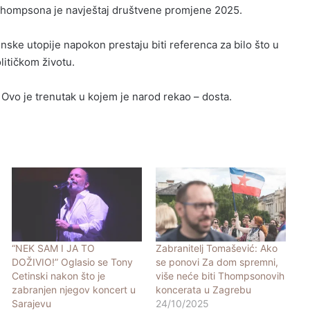
hompsona je navještaj društvene promjene 2025.
ske utopije napokon prestaju biti referenca za bilo što u
itičkom životu.
 Ovo je trenutak u kojem je narod rekao – dosta.
“NEK SAM I JA TO
Zabranitelj Tomašević: Ako
DOŽIVIO!” Oglasio se Tony
se ponovi Za dom spremni,
Cetinski nakon što je
više neće biti Thompsonovih
zabranjen njegov koncert u
koncerata u Zagrebu
Sarajevu
24/10/2025