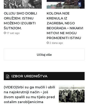
OLUJU SMO DOBILI
KOLONA NIJE
ORUŽJEM. ISTINU
KRENULA IZ
MOŽEMO IZGUBITI
ZAGREBA, NEGO
ŠUTNJOM.
BEOGRADA – NIKAKVI
MITOVI NE MOGU
17 sati ago
PROMIJENITI ISTINU
2 dana ago
Učitaj više
IZBOR UREDNIŠTVA
(VIDEO)Srbi su ga mučili i ubili
na najokrutniji način – još
živom spalili su mu tijelo pred
ostalim zarobljenicima