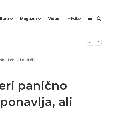
Sidebar
Traži
ltura
Magazin
Video
Follow
gora u Dalju!
shod će biti drukčiji
zeri panično
ponavlja, ali