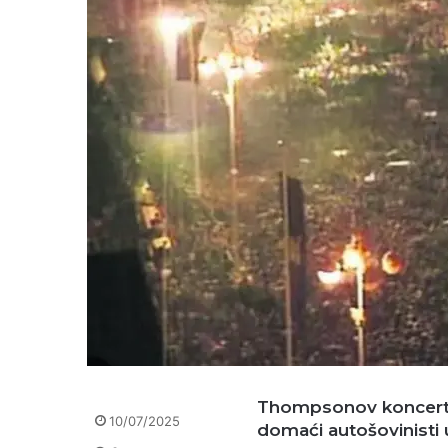
Thompsonov koncert p
10/07/2025
domaći autošovinisti 