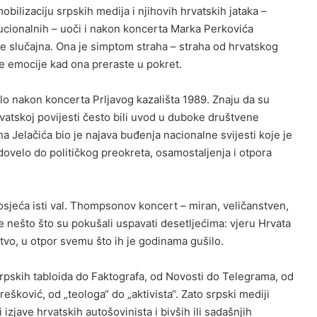
ilizaciju srpskih medija i njihovih hrvatskih jataka –
titucionalnih – uoči i nakon koncerta Marka Perkovića
je slučajna. Ona je simptom straha – straha od hrvatskog
e emocije kad ona preraste u pokret.
lo nakon koncerta Prljavog kazališta 1989. Znaju da su
atskoj povijesti često bili uvod u duboke društvene
 Jelačića bio je najava buđenja nacionalne svijesti koje je
ovelo do političkog preokreta, osamostaljenja i otpora
sjeća isti val. Thompsonov koncert – miran, veličanstven,
e nešto što su pokušali uspavati desetljećima: vjeru Hrvata
štvo, u otpor svemu što ih je godinama gušilo.
 srpskih tabloida do Faktografa, od Novosti do Telegrama, od
ešković, od „teologa“ do „aktivista“. Zato srpski mediji
i izjave hrvatskih autošovinista i bivših ili sadašnjih