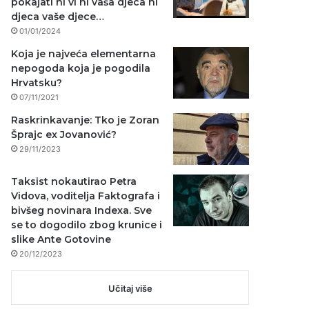
pokajati ni vi ni vaša djeca ni
djeca vaše djece…
01/01/2024
Koja je najveća elementarna
nepogoda koja je pogodila
Hrvatsku?
07/11/2021
Raskrinkavanje: Tko je Zoran
Šprajc ex Jovanović?
29/11/2023
Taksist nokautirao Petra
Vidova, voditelja Faktografa i
bivšeg novinara Indexa. Sve
se to dogodilo zbog krunice i
slike Ante Gotovine
20/12/2023
Učitaj više