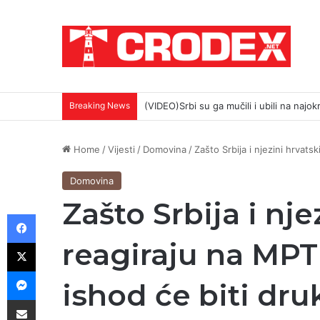
Breaking News
(VIDEO)Srbi su ga mučili i ubili na najokr
Home
/
Vijesti
/
Domovina
/
Zašto Srbija i njezini hrvats
Domovina
Zašto Srbija i nj
Facebook
X
reagiraju na MPT 
Messenger
ishod će biti druk
Podijeli putem E-maila