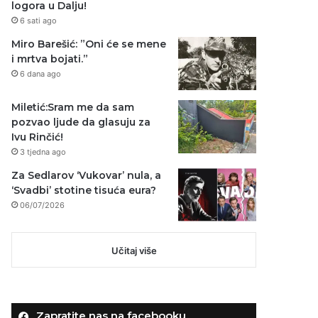
logora u Dalju!
6 sati ago
Miro Barešić: ”Oni će se mene
i mrtva bojati.”
6 dana ago
Miletić:Sram me da sam
pozvao ljude da glasuju za
Ivu Rinčić!
3 tjedna ago
Za Sedlarov ‘Vukovar’ nula, a
‘Svadbi’ stotine tisuća eura?
06/07/2026
Učitaj više
Zapratite nas na facebooku