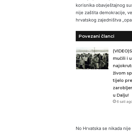
korisnika obavještajnog sust
nije zaštita demokracije, v
hrvatskog zajedništva „opas
Povezani članci
(VIDEO)S
mučili i u
najokrutn
živom spa
tijelo pr
zaroblje
u Dalju!
6 sati ag
No Hrvatska se nikada nije 