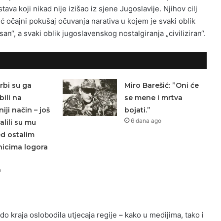
ava koji nikad nije izišao iz sjene Jugoslavije. Njihov cilj
eć očajni pokušaj očuvanja narativa u kojem je svaki oblik
an“, a svaki oblik jugoslavenskog nostalgiranja „civiliziran“.
rbi su ga
Miro Barešić: ”Oni će
bili na
se mene i mrtva
iji način – još
bojati.”
6 dana ago
lili su mu
ed ostalim
nicima logora
o
do kraja oslobodila utjecaja regije – kako u medijima, tako i