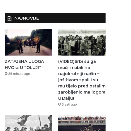
NAJNOVIJE
ZATAJENA ULOGA
(VIDEO)Srbi su ga
HVO-a U “OLUJI”
mučili i ubili na
najokrutniji način –
35 minuta ago
još živom spalili su
mu tijelo pred ostalim
zarobljenicima logora
u Dalju!
6 sati ago