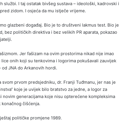
h službi. I taj ostatak bivšeg sustava – ideološki, kadrovski i
 pred zidom. I osjeća da mu istječe vrijeme.
amo glazbeni događaj. Bio je to društveni lakmus test. Bio je
d, bez političkih direktiva i bez velikih PR aparata, pokazao
atelji.
ašizmom. Jer fašizam na ovim prostorima nikad nije imao
ć lice onih koji su tenkovima i logorima pokušavali zauvijek
– od JNA do Arkanovih hordi.
na svom prvom predsjedniku, dr. Franji Tuđmanu, jer nas je
dinstva“ koje je uvijek bilo bratstvo za jedne, a logor za
ući novim generacijama koje nisu opterećene kompleksima
k konačnog čišćenja.
vještaj političke promjene 1989.