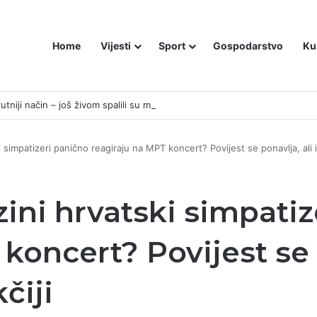
Home
Vijesti
Sport
Gospodarstvo
Ku
utniji način – još živom spalili su mu tijelo pred ostalim zarobljenicima lo
ki simpatizeri panično reagiraju na MPT koncert? Povijest se ponavlja, ali i
ezini hrvatski simpati
koncert? Povijest se 
čiji