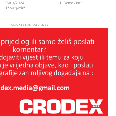
26/01/2024
U "Domovina"
U "Magazin"
POŠALJITE NAM VAŠU VIJEST
Brutalan govor Troskota koji je
istinom pokosio HDZ-ovce i ljevicu
za sva vremena
LAŽNI JUBILEJ
Tko štiti nasilne migrante? Slučaj
Egipćanina otvara ozbiljna pitanja o