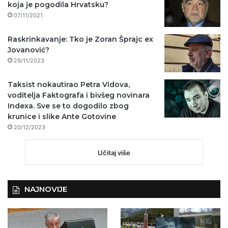
koja je pogodila Hrvatsku?
07/11/2021
Raskrinkavanje: Tko je Zoran Šprajc ex
Jovanović?
29/11/2023
Taksist nokautirao Petra Vidova,
voditelja Faktografa i bivšeg novinara
Indexa. Sve se to dogodilo zbog
krunice i slike Ante Gotovine
20/12/2023
Učitaj više
NAJNOVIJE