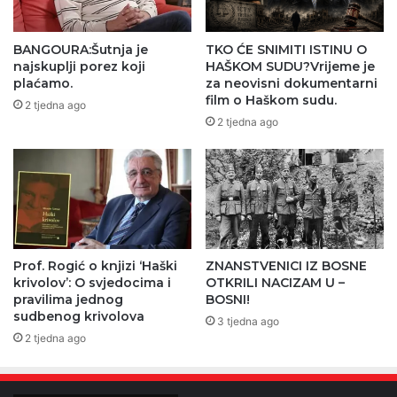
BANGOURA:Šutnja je
TKO ĆE SNIMITI ISTINU O
najskuplji porez koji
HAŠKOM SUDU?Vrijeme je
plaćamo.
za neovisni dokumentarni
film o Haškom sudu.
2 tjedna ago
2 tjedna ago
Prof. Rogić o knjizi ‘Haški
ZNANSTVENICI IZ BOSNE
krivolov’: O svjedocima i
OTKRILI NACIZAM U –
pravilima jednog
BOSNI!
sudbenog krivolova
3 tjedna ago
2 tjedna ago