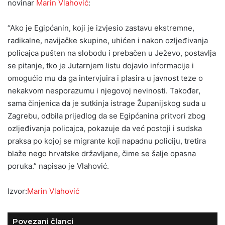
novinar
Marin Vlahović
:
“Ako je Egipćanin, koji je izvjesio zastavu ekstremne,
radikalne, navijačke skupine, uhićen i nakon ozljeđivanja
policajca pušten na slobodu i prebačen u Ježevo, postavlja
se pitanje, tko je Jutarnjem listu dojavio informacije i
omogućio mu da ga intervjuira i plasira u javnost teze o
nekakvom nesporazumu i njegovoj nevinosti. Također,
sama činjenica da je sutkinja istrage Županijskog suda u
Zagrebu, odbila prijedlog da se Egipćanina pritvori zbog
ozljeđivanja policajca, pokazuje da već postoji i sudska
praksa po kojoj se migrante koji napadnu policiju, tretira
blaže nego hrvatske državljane, čime se šalje opasna
poruka.” napisao je Vlahović.
Izvor:
Marin Vlahović
Povezani članci