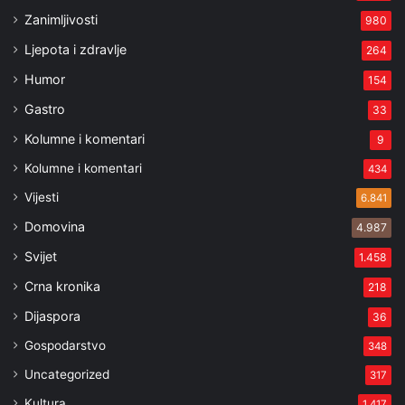
Zanimljivosti
980
Ljepota i zdravlje
264
Humor
154
Gastro
33
Kolumne i komentari
9
Kolumne i komentari
434
Vijesti
6.841
Domovina
4.987
Svijet
1.458
Crna kronika
218
Dijaspora
36
Gospodarstvo
348
Uncategorized
317
Kultura
1.417