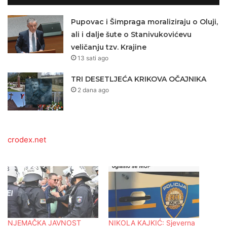
Pupovac i Šimpraga moraliziraju o Oluji,
ali i dalje šute o Stanivukovićevu
veličanju tzv. Krajine
13 sati ago
TRI DESETLJEĆA KRIKOVA OČAJNIKA
2 dana ago
crodex.net
NJEMAČKA JAVNOST
NIKOLA KAJKIĆ: Sjeverna