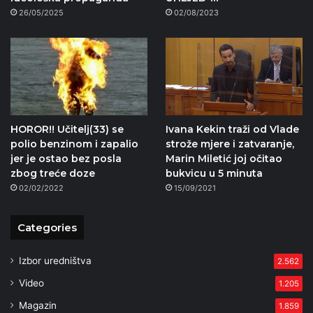
26/05/2025
02/08/2023
HOROR!! Učitelj(33) se
Ivana Kekin traži od Vlade
polio benzinom i zapalio
strože mjere i zatvaranje,
jer je ostao bez posla
Marin Miletić joj očitao
zbog treće doze
bukvicu u 5 minuta
02/02/2022
15/09/2021
Categories
Izbor uredništva
2.562
Video
1.205
Magazin
1.859