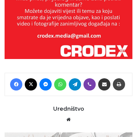
Facebook
X
Messenger
WhatsApp
Telegram
Viber
Podijeli putem E-maila
Printaj
Uredništvo
Website