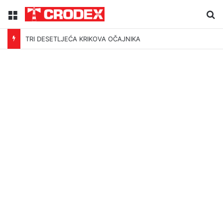
Menu
Tr
TRI DESETLJEĆA KRIKOVA OČAJNIKA