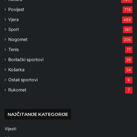
Povijest
778
Vjera
489
Sport
387
Nogomet
206
Tenis
77
Borilački sportovi
26
Košarka
24
Ostali sportovi
9
Rukomet
7
NAJČITANIJE KATEGORIJE
Vijesti