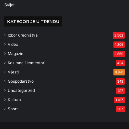
Svijet
KATEGORIJE U TRENDU
Izbor uredništva
2.562
Video
1.205
Magazin
1.859
Kolumne i komentari
434
Vijesti
6.841
Gospodarstvo
348
Uncategorized
317
Kultura
1.417
Sport
387