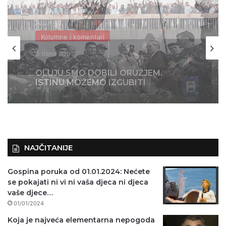
Kolumne i komentari
4 dana ago
KOLONA NIJE KRENULA IZ ZAGREBA,
NEGO BEOGRADA – NIKAKVI MITOVI
NE MOGU PROMIJENITI ISTINU
NAJČITANIJE
Gospina poruka od 01.01.2024: Nećete
se pokajati ni vi ni vaša djeca ni djeca
vaše djece…
01/01/2024
Koja je najveća elementarna nepogoda