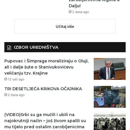
Dalju!
2 dana ago
Učitaj više
IZBOR UREDNIŠTVA
Pupovac i Šimpraga moraliziraju o Oluji,
ali i dalje šute o Stanivukovićevu
veličanju tzv. Krajine
13 sati ago
TRI DESETLJEĆA KRIKOVA OČAJNIKA
2 dana ago
(VIDEO)Srbi su ga mučili i ubili na
najokrutniji način – još živom spalili su
mu tijelo pred ostalim zarobljenicima