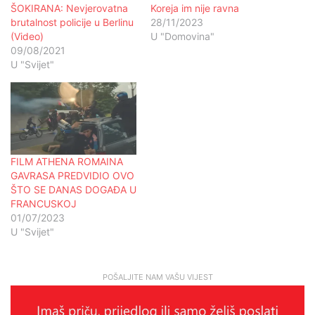
ŠOKIRANA: Nevjerovatna
Koreja im nije ravna
brutalnost policije u Berlinu
28/11/2023
(Video)
U "Domovina"
09/08/2021
U "Svijet"
FILM ATHENA ROMAINA
GAVRASA PREDVIDIO OVO
ŠTO SE DANAS DOGAĐA U
FRANCUSKOJ
01/07/2023
U "Svijet"
POŠALJITE NAM VAŠU VIJEST