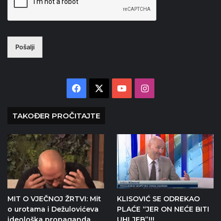
Pošalji
Facebook
X
YouTube
Instagram
TAKOĐER PROČITAJTE
MIT O VJEČNOJ ŽRTVI: Mit
KLISOVIĆ SE ODREKAO
o urotama i Dežulovićeva
PLAĆE “JER ON NEĆE BITI
ideološka propaganda
UHLJEB”!!!