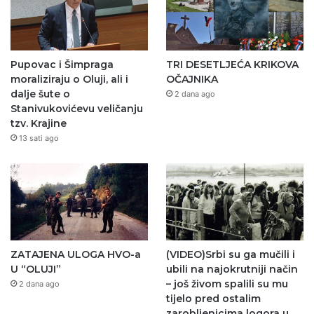
Pupovac i Šimpraga
TRI DESETLJEĆA KRIKOVA
moraliziraju o Oluji, ali i
OČAJNIKA
dalje šute o
2 dana ago
Stanivukovićevu veličanju
tzv. Krajine
13 sati ago
ZATAJENA ULOGA HVO-a
(VIDEO)Srbi su ga mučili i
U “OLUJI”
ubili na najokrutniji način
– još živom spalili su mu
2 dana ago
tijelo pred ostalim
zarobljenicima logora u