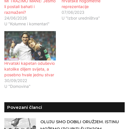
MI TRAŽIMO MANE: Jesmo
hrvatske nogometne
li postali bahati i
reprezentacije
razmaženi?
07/06/2023
24/06/2026
U "Izbor uredništva"
U "Kolumne i komentari"
Hrvatski kapetan oduševio
katolike diljem svijeta, a
posebno hvale jednu stvar
30/09/2022
U "Domovina"
Povezani članci
OLUJU SMO DOBILI ORUŽJEM. ISTINU