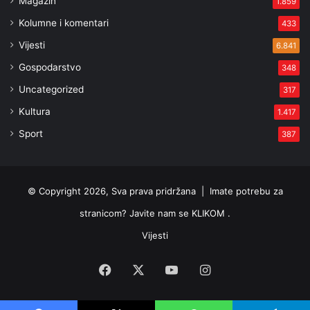
Magazin
1.859
Kolumne i komentari
433
Vijesti
6.841
Gospodarstvo
348
Uncategorized
317
Kultura
1.417
Sport
387
© Copyright 2026, Sva prava pridržana |
Imate potrebu za
stranicom? Javite nam se KLIKOM .
Vijesti
Facebook
X
YouTube
Instagram