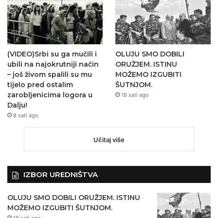
(VIDEO)Srbi su ga mučili i
OLUJU SMO DOBILI
ubili na najokrutniji način
ORUŽJEM. ISTINU
– još živom spalili su mu
MOŽEMO IZGUBITI
tijelo pred ostalim
ŠUTNJOM.
zarobljenicima logora u
18 sati ago
Dalju!
8 sati ago
Učitaj više
IZBOR UREDNIŠTVA
OLUJU SMO DOBILI ORUŽJEM. ISTINU
MOŽEMO IZGUBITI ŠUTNJOM.
18 sati ago