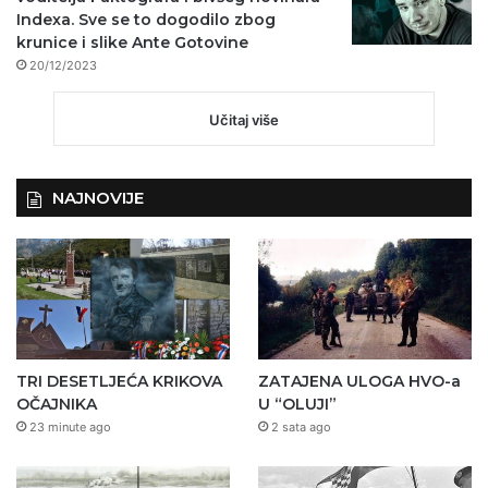
Indexa. Sve se to dogodilo zbog
krunice i slike Ante Gotovine
20/12/2023
Učitaj više
NAJNOVIJE
TRI DESETLJEĆA KRIKOVA
ZATAJENA ULOGA HVO-a
OČAJNIKA
U “OLUJI”
23 minute ago
2 sata ago