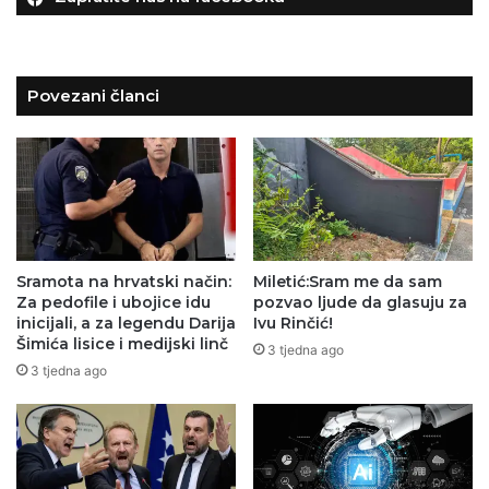
Povezani članci
Sramota na hrvatski način:
Miletić:Sram me da sam
Za pedofile i ubojice idu
pozvao ljude da glasuju za
inicijali, a za legendu Darija
Ivu Rinčić!
Šimića lisice i medijski linč
3 tjedna ago
3 tjedna ago