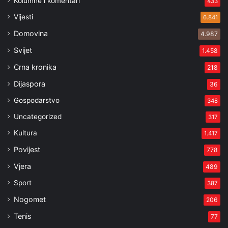
Kolumne i komentari
433
Vijesti
6.841
Domovina
4.987
Svijet
1.458
Crna kronika
218
Dijaspora
36
Gospodarstvo
348
Uncategorized
317
Kultura
1.417
Povijest
778
Vjera
489
Sport
387
Nogomet
206
Tenis
77