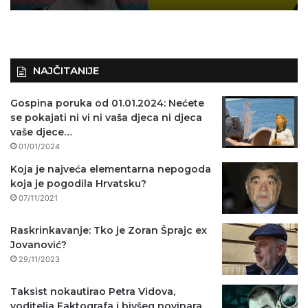
KAKVA VREMENA: J.K. Rowling
otvorila centar za pomoć silovanim
NAJČITANIJE
ženama, Amnesty ga proglasio
“problematičnim”
Gospina poruka od 01.01.2024: Nećete
se pokajati ni vi ni vaša djeca ni djeca
vaše djece…
01/01/2024
Koja je najveća elementarna nepogoda
koja je pogodila Hrvatsku?
07/11/2021
Raskrinkavanje: Tko je Zoran Šprajc ex
Jovanović?
29/11/2023
Taksist nokautirao Petra Vidova,
voditelja Faktografa i bivšeg novinara