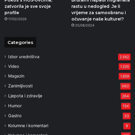
Pokos s HOS-ovcima,
Brutalni napadi migranata
zatvorila je sve svoje
rastu u nedogled .Je li
profile
vrijeme za samoobranu i
očuvanje naše kulture!?
17/02/2026
25/08/2024
Categories
Izbor uredništva
2.562
Video
1.205
Magazin
1.859
Zanimljivosti
980
Ljepota i zdravlje
264
Humor
154
Gastro
33
Kolumne i komentari
9