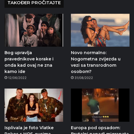
TAKOĐER PROČITAJTE
Bog upravlja
Novo normalno:
pravednikove korake i
Nogometna zvijezda u
onda kad ovaj ne zna
vezi sa transrodnom
kamo ide
osobom?
12/06/2022
31/08/2022
Isplivala je foto Vlatke
Europa pod opsadom: