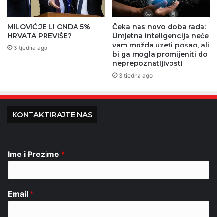
MILOVIĆ:JE LI ONDA 5%
Čeka nas novo doba rada:
HRVATA PREVIŠE?
Umjetna inteligencija neće
vam možda uzeti posao, ali
3 tjedna ago
bi ga mogla promijeniti do
neprepoznatljivosti
3 tjedna ago
KONTAKTIRAJTE NAS
Ime i Prezime
*
Email
*