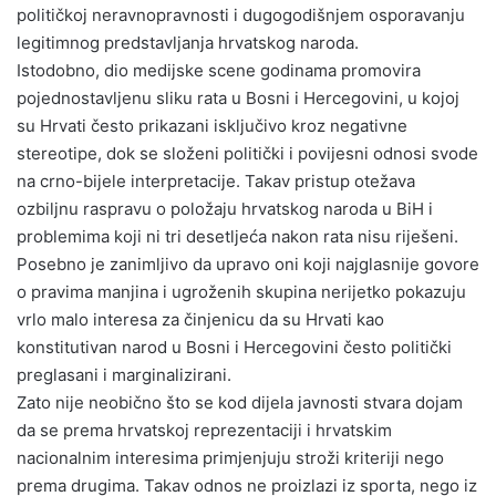
političkoj neravnopravnosti i dugogodišnjem osporavanju
legitimnog predstavljanja hrvatskog naroda.
Istodobno, dio medijske scene godinama promovira
pojednostavljenu sliku rata u Bosni i Hercegovini, u kojoj
su Hrvati često prikazani isključivo kroz negativne
stereotipe, dok se složeni politički i povijesni odnosi svode
na crno-bijele interpretacije. Takav pristup otežava
ozbiljnu raspravu o položaju hrvatskog naroda u BiH i
problemima koji ni tri desetljeća nakon rata nisu riješeni.
Posebno je zanimljivo da upravo oni koji najglasnije govore
o pravima manjina i ugroženih skupina nerijetko pokazuju
vrlo malo interesa za činjenicu da su Hrvati kao
konstitutivan narod u Bosni i Hercegovini često politički
preglasani i marginalizirani.
Zato nije neobično što se kod dijela javnosti stvara dojam
da se prema hrvatskoj reprezentaciji i hrvatskim
nacionalnim interesima primjenjuju stroži kriteriji nego
prema drugima. Takav odnos ne proizlazi iz sporta, nego iz