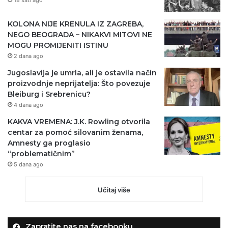
KOLONA NIJE KRENULA IZ ZAGREBA,
NEGO BEOGRADA – NIKAKVI MITOVI NE
MOGU PROMIJENITI ISTINU
2 dana ago
Jugoslavija je umrla, ali je ostavila način
proizvodnje neprijatelja: Što povezuje
Bleiburg i Srebrenicu?
4 dana ago
KAKVA VREMENA: J.K. Rowling otvorila
centar za pomoć silovanim ženama,
Amnesty ga proglasio
“problematičnim”
5 dana ago
Učitaj više
Zapratite nas na facebooku