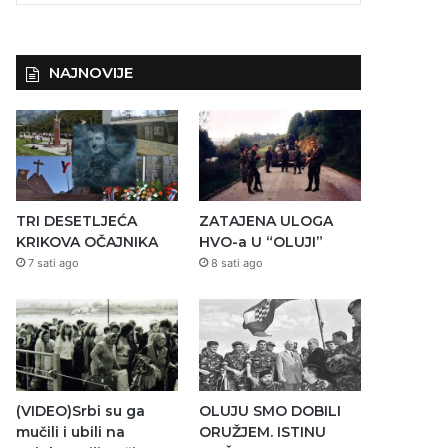
NAJNOVIJE
TRI DESETLJEĆA
ZATAJENA ULOGA
KRIKOVA OČAJNIKA
HVO-a U “OLUJI”
7 sati ago
8 sati ago
(VIDEO)Srbi su ga
OLUJU SMO DOBILI
mučili i ubili na
ORUŽJEM. ISTINU