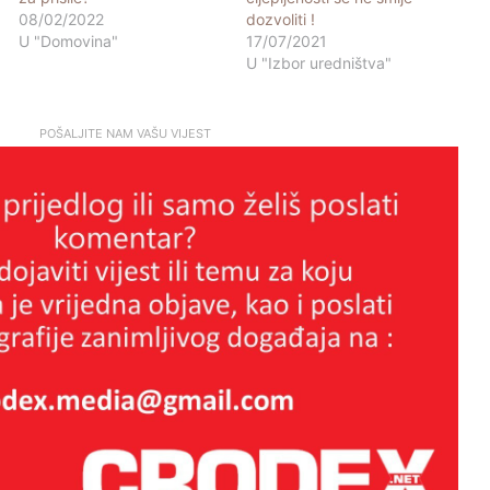
08/02/2022
dozvoliti !
U "Domovina"
17/07/2021
U "Izbor uredništva"
POŠALJITE NAM VAŠU VIJEST
KADA KULTURA POSTANE
PARAVAN ZA POLITIČKI
INŽENJERING: Kako je Možemo! u
Zagrebu upropastio sjajan projekt