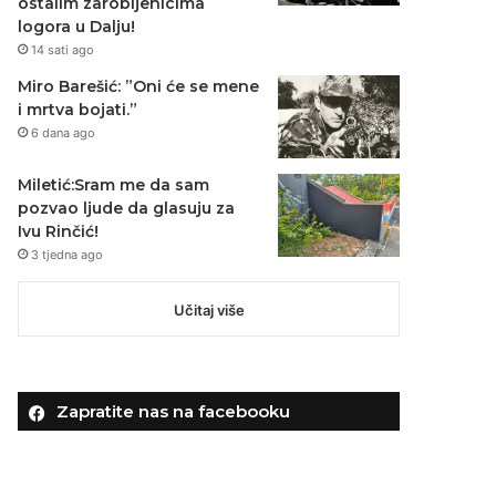
ostalim zarobljenicima
logora u Dalju!
14 sati ago
Miro Barešić: ”Oni će se mene
i mrtva bojati.”
6 dana ago
Miletić:Sram me da sam
pozvao ljude da glasuju za
Ivu Rinčić!
3 tjedna ago
Učitaj više
Zapratite nas na facebooku