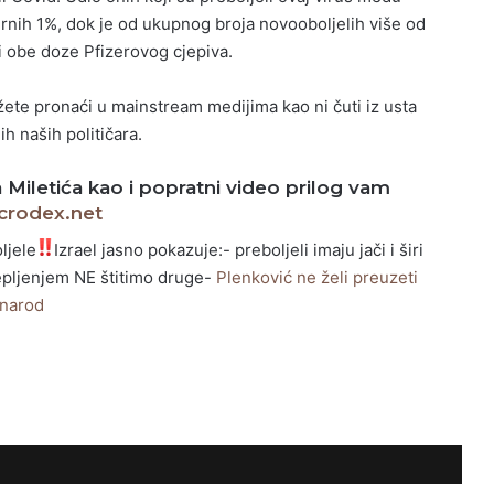
rnih 1%, dok je od ukupnog broja novooboljelih više od
li obe doze Pfizerovog cjepiva.
te pronaći u mainstream medijima kao ni čuti iz usta
h naših političara.
 Miletića kao i popratni video prilog vam
crodex.net
ljele
Izrael jasno pokazuje:- preboljeli imaju jači i širi
jepljenjem NE štitimo druge-
Plenković ne želi preuzeti
 narod