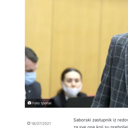
Foto: tportal
Saborski zastupnik iz red
18/07/2021
za sve one koji su prebolje