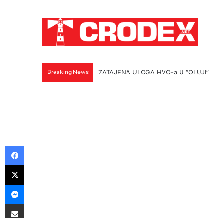
Breaking News
ZATAJENA ULOGA HVO-a U “OLUJI”
Facebook
X
Messenger
Podijeli putem E-maila