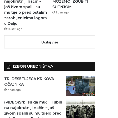
najokrutniji način –
MOŽEMO IZGUBITI
još živom spalili su
ŠUTNJOM.
mu tijelo pred ostalim
1 dan ago
zarobljenicima logora
u Dalju!
14 sati ago
Učitaj više
IZBOR UREDNIŠTVA
TRI DESETLJEĆA KRIKOVA
OČAJNIKA
7 sati ago
(VIDEO)Srbi su ga mučili i ubili
na najokrutniji način – još
živom spalili su mu tijelo pred