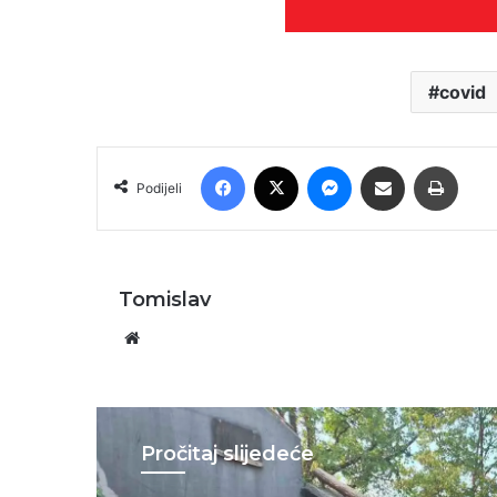
covid
Facebook
X
Messenger
Podijeli putem E-maila
Printa
Podijeli
Tomislav
Website
Pročitaj slijedeće