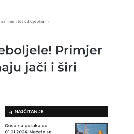
 širi imunitet od cijepljenih
eboljele! Primjer
ju jači i širi
NAJČITANIJE
Gospina poruka od
01.01.2024: Nećete se