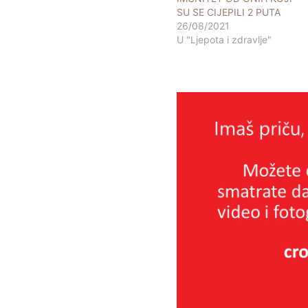
SU SE CIJEPILI 2 PUTA
26/08/2021
U "Ljepota i zdravlje"