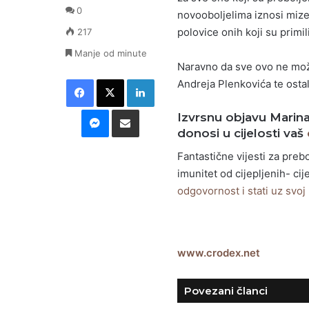
0
novooboljelima iznosi mize
polovice onih koji su primi
217
Manje od minute
Naravno da sve ovo ne može
Facebook
X
LinkedIn
Andreja Plenkovića te ostali
Messenger
Podijeli putem E-maila
Izvrsnu objavu Marina
donosi u cijelosti vaš
Fantastične vijesti za prebo
imunitet od cijepljenih- ci
odgovornost i stati uz svoj
www.crodex.net
Povezani članci