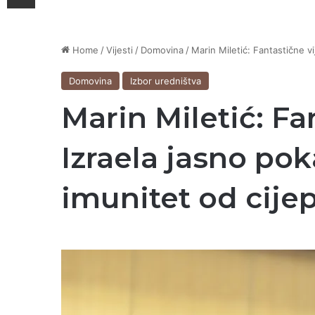
Home
/
Vijesti
/
Domovina
/
Marin Miletić: Fantastične vij
Domovina
Izbor uredništva
Marin Miletić: Fa
Izraela jasno poka
imunitet od cijep