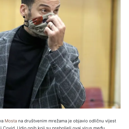
ova
Mosta
na društvenim mrežama je objavio odličnu vijest
li Covid. Udio onih koji su preboljeli ovaj virus među