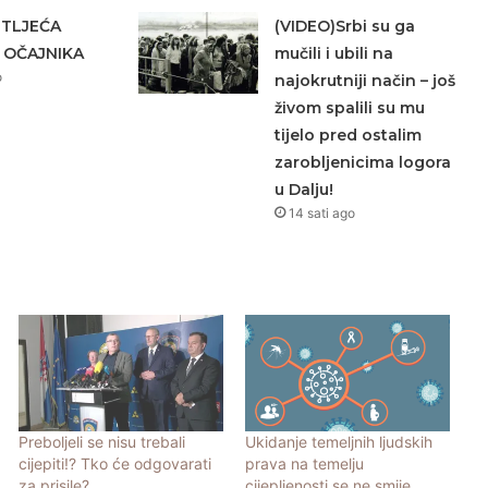
ETLJEĆA
(VIDEO)Srbi su ga
 OČAJNIKA
mučili i ubili na
o
najokrutniji način – još
živom spalili su mu
tijelo pred ostalim
zarobljenicima logora
u Dalju!
14 sati ago
Preboljeli se nisu trebali
Ukidanje temeljnih ljudskih
cijepiti!? Tko će odgovarati
prava na temelju
za prisile?
cijepljenosti se ne smije