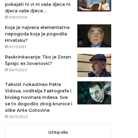
pokajati ni vi ni vaša djeca ni
djeca vaše djece…
01/01/2024
Koja je najveća elementarna
nepogoda koja je pogodila
Hrvatsku?
07/11/2021
Raskrinkavanje: Tko je Zoran
Šprajc ex Jovanović?
29/11/2023
Taksist nokautirao Petra
Vidova, voditelja Faktografa i
bivšeg novinara Indexa. Sve
se to dogodilo zbog krunice i
slike Ante Gotovine
20/12/2023
Učitaj više