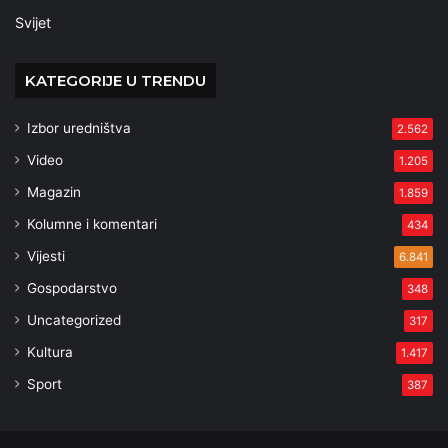
Svijet
KATEGORIJE U TRENDU
Izbor uredništva
2.562
Video
1.205
Magazin
1.859
Kolumne i komentari
434
Vijesti
6.841
Gospodarstvo
348
Uncategorized
317
Kultura
1.417
Sport
387