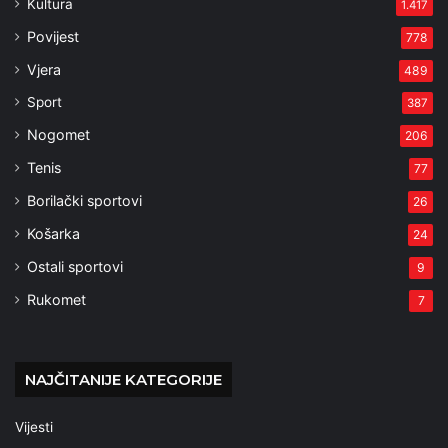
Kultura
1.417
Povijest
778
Vjera
489
Sport
387
Nogomet
206
Tenis
77
Borilački sportovi
26
Košarka
24
Ostali sportovi
9
Rukomet
7
NAJČITANIJE KATEGORIJE
Vijesti