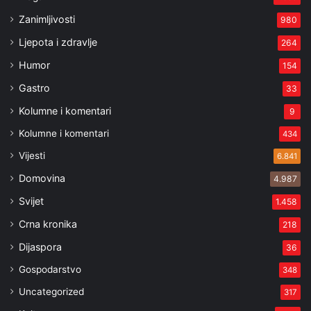
Zanimljivosti
980
Ljepota i zdravlje
264
Humor
154
Gastro
33
Kolumne i komentari
9
Kolumne i komentari
434
Vijesti
6.841
Domovina
4.987
Svijet
1.458
Crna kronika
218
Dijaspora
36
Gospodarstvo
348
Uncategorized
317