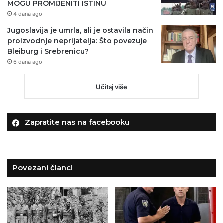
MOGU PROMIJENITI ISTINU
4 dana ago
Jugoslavija je umrla, ali je ostavila način
proizvodnje neprijatelja: Što povezuje
Bleiburg i Srebrenicu?
6 dana ago
Učitaj više
Zapratite nas na facebooku
Povezani članci