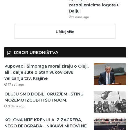
zarobljenicima logora u
Dalju!
2 dana ago
Učitaj više
IZBOR UREDNIŠTVA
Pupovac i Šimpraga moraliziraju o Oluji,
ali i dalje šute o Stanivukovićevu
veličanju tzv. Krajine
17 sati ago
OLUJU SMO DOBILI ORUŽJEM. ISTINU
MOŽEMO IZGUBITI ŠUTNJOM.
3 dana ago
KOLONA NIJE KRENULA IZ ZAGREBA,
NEGO BEOGRADA – NIKAKVI MITOVI NE