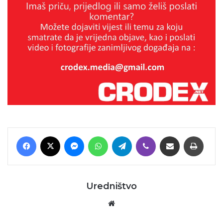
Facebook
X
Messenger
WhatsApp
Telegram
Viber
Podijeli putem E-maila
Printaj
Uredništvo
Website