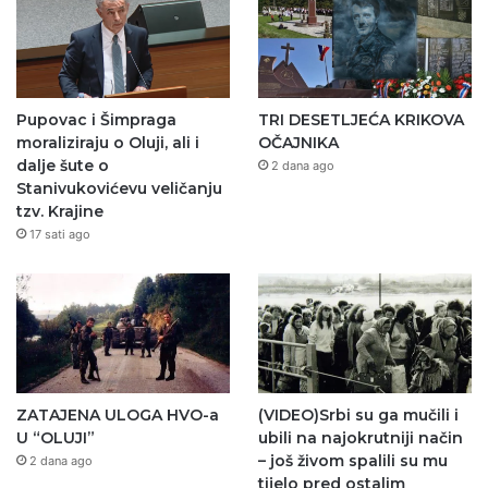
Pupovac i Šimpraga
TRI DESETLJEĆA KRIKOVA
moraliziraju o Oluji, ali i
OČAJNIKA
dalje šute o
2 dana ago
Stanivukovićevu veličanju
tzv. Krajine
17 sati ago
ZATAJENA ULOGA HVO-a
(VIDEO)Srbi su ga mučili i
U “OLUJI”
ubili na najokrutniji način
– još živom spalili su mu
2 dana ago
tijelo pred ostalim