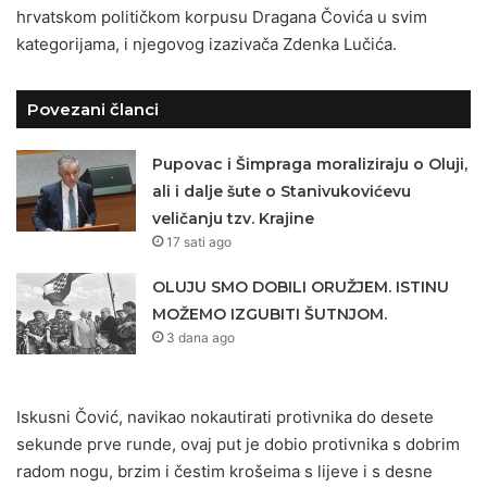
hrvatskom političkom korpusu Dragana Čovića u svim
kategorijama, i njegovog izazivača Zdenka Lučića.
Povezani članci
Pupovac i Šimpraga moraliziraju o Oluji,
ali i dalje šute o Stanivukovićevu
veličanju tzv. Krajine
17 sati ago
OLUJU SMO DOBILI ORUŽJEM. ISTINU
MOŽEMO IZGUBITI ŠUTNJOM.
3 dana ago
Iskusni Čović, navikao nokautirati protivnika do desete
sekunde prve runde, ovaj put je dobio protivnika s dobrim
radom nogu, brzim i čestim krošeima s lijeve i s desne