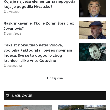
Koja je najveća elementarna nepogoda
koja je pogodila Hrvatsku?
07/11/2021
Raskrinkavanje: Tko je Zoran Šprajc ex
Jovanović?
29/11/2023
Taksist nokautirao Petra Vidova,
voditelja Faktografa i bivšeg novinara
Indexa. Sve se to dogodilo zbog
krunice i slike Ante Gotovine
20/12/2023
Učitaj više
NAJNOVIJE