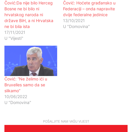
Čović:Da nije bilo Herceg
Čović: Hoćete građansko u
Bosne ne bi bilo ni
Federaciji – onda napravite
hrvatskog naroda ni
dvije federalne jedinice
države BiH, a ni Hrvatska
13/10/2021
ne bi bila ista
U "Domovina"
17/11/2021
U "Vijesti"
Čović: “Ne želimo ići u
Bruxelles samo da se
slikamo”
10/06/2022
U "Domovina"
POŠALJITE NAM VAŠU VIJEST