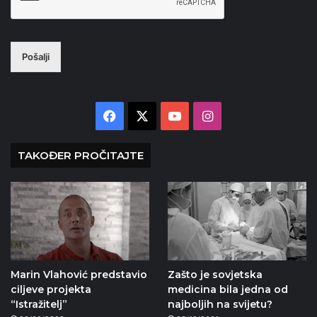
Pošalji
Facebook
X
YouTube
Instagram
TAKOĐER PROČITAJTE
Marin Vlahović predstavio
Zašto je sovjetska
ciljeve projekta
medicina bila jedna od
“Istražitelj”
najboljih na svijetu?