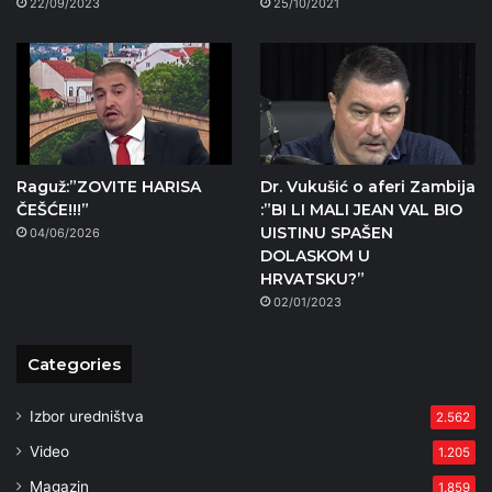
22/09/2023
25/10/2021
Raguž:”ZOVITE HARISA
Dr. Vukušić o aferi Zambija
ČEŠĆE!!!”
:”BI LI MALI JEAN VAL BIO
UISTINU SPAŠEN
04/06/2026
DOLASKOM U
HRVATSKU?”
02/01/2023
Categories
Izbor uredništva
2.562
Video
1.205
Magazin
1.859