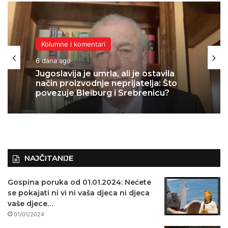
Kolumne i komentari
1 tjedan ago
Kolumne i komentari
6 dana ago
KAKVA VREMENA: J.K. Rowling
otvorila centar za pomoć silovanim
ženama, Amnesty ga proglasio
“problematičnim”
Jugoslavija je umrla, ali je ostavila
način proizvodnje neprijatelja: Što
povezuje Bleiburg i Srebrenicu?
NAJČITANIJE
Gospina poruka od 01.01.2024: Nećete
se pokajati ni vi ni vaša djeca ni djeca
vaše djece…
01/01/2024