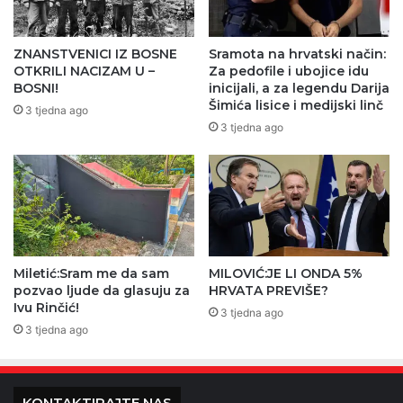
ZNANSTVENICI IZ BOSNE
Sramota na hrvatski način:
OTKRILI NACIZAM U –
Za pedofile i ubojice idu
BOSNI!
inicijali, a za legendu Darija
Šimića lisice i medijski linč
3 tjedna ago
3 tjedna ago
Miletić:Sram me da sam
MILOVIĆ:JE LI ONDA 5%
pozvao ljude da glasuju za
HRVATA PREVIŠE?
Ivu Rinčić!
3 tjedna ago
3 tjedna ago
KONTAKTIRAJTE NAS