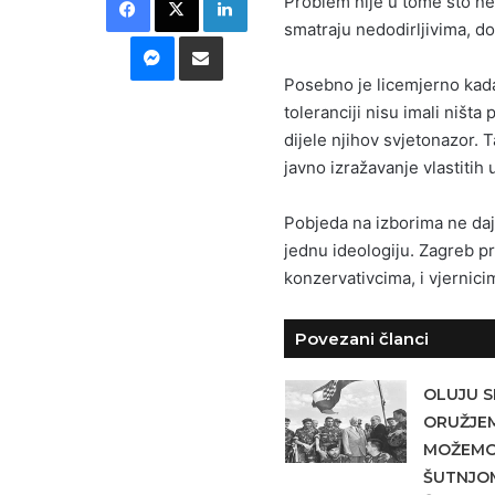
Problem nije u tome što ne
smatraju nedodirljivima, do
Messenger
Podijeli putem E-maila
Posebno je licemjerno kada i
toleranciji nisu imali ništa
dijele njihov svjetonazor. Ta
javno izražavanje vlastitih 
Pobjeda na izborima ne daj
jednu ideologiju. Zagreb pri
konzervativcima, i vjernicim
Povezani članci
OLUJU S
ORUŽJEM
MOŽEMO 
ŠUTNJO