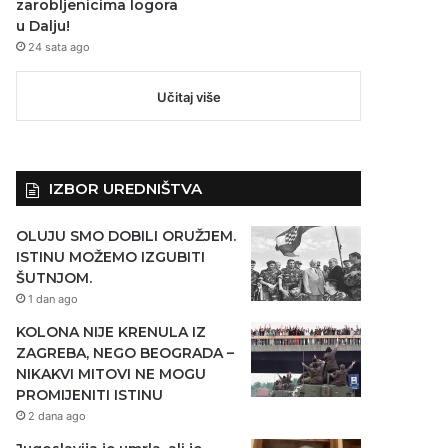
zarobljenicima logora
u Dalju!
24 sata ago
Učitaj više
IZBOR UREDNIŠTVA
OLUJU SMO DOBILI ORUŽJEM.
ISTINU MOŽEMO IZGUBITI
ŠUTNJOM.
1 dan ago
KOLONA NIJE KRENULA IZ
ZAGREBA, NEGO BEOGRADA –
NIKAKVI MITOVI NE MOGU
PROMIJENITI ISTINU
2 dana ago