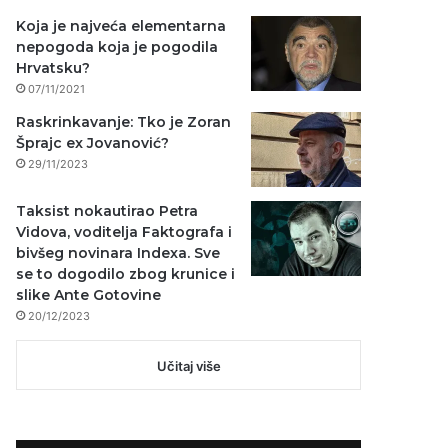
Koja je najveća elementarna
nepogoda koja je pogodila
Hrvatsku?
07/11/2021
Raskrinkavanje: Tko je Zoran
Šprajc ex Jovanović?
29/11/2023
Taksist nokautirao Petra
Vidova, voditelja Faktografa i
bivšeg novinara Indexa. Sve
se to dogodilo zbog krunice i
slike Ante Gotovine
20/12/2023
Učitaj više