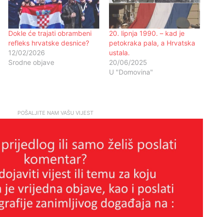
Dokle će trajati obrambeni
20. lipnja 1990. – kad je
refleks hrvatske desnice?
petokraka pala, a Hrvatska
12/02/2026
ustala.
Srodne objave
20/06/2025
U "Domovina"
POŠALJITE NAM VAŠU VIJEST
Ante Rašić:Zašto filma “260 dana”
nema u uobičajenoj distribuciji?