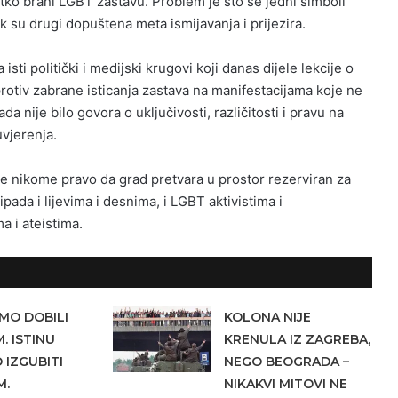
tko brani LGBT zastavu. Problem je što se jedni simboli
k su drugi dopuštena meta ismijavanja i prijezira.
sti politički i medijski krugovi koji danas dijele lekcije o
 protiv zabrane isticanja zastava na manifestacijama koje ne
da nije bilo govora o uključivosti, različitosti i pravu na
uvjerenja.
e nikome pravo da grad pretvara u prostor rezerviran za
pada i lijevima i desnima, i LGBT aktivistima i
a i ateistima.
MO DOBILI
KOLONA NIJE
. ISTINU
KRENULA IZ ZAGREBA,
IZGUBITI
NEGO BEOGRADA –
M.
NIKAKVI MITOVI NE