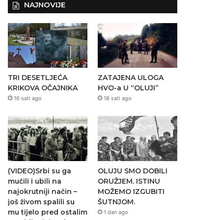
NAJNOVIJE
TRI DESETLJEĆA
ZATAJENA ULOGA
KRIKOVA OČAJNIKA
HVO-a U “OLUJI”
16 sati ago
18 sati ago
(VIDEO)Srbi su ga
OLUJU SMO DOBILI
mučili i ubili na
ORUŽJEM. ISTINU
najokrutniji način –
MOŽEMO IZGUBITI
još živom spalili su
ŠUTNJOM.
mu tijelo pred ostalim
1 dan ago