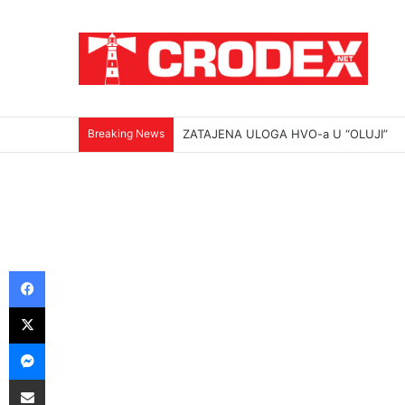
Breaking News
ZATAJENA ULOGA HVO-a U “OLUJI”
Facebook
X
Messenger
Podijeli putem E-maila