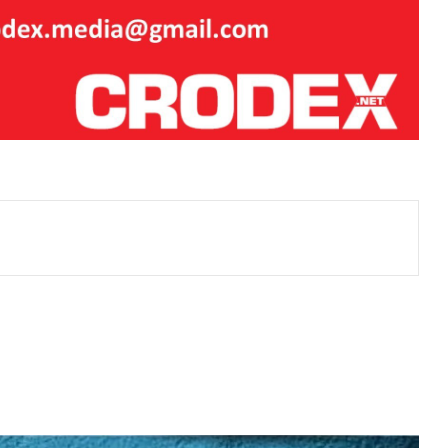
BANGOURA:Šutnja je najskuplji
porez koji plaćamo.
TKO ĆE SNIMITI ISTINU O
HAŠKOM SUDU?Vrijeme je za
neovisni dokumentarni film o
Haškom sudu.
Prof. Rogić o knjizi ‘Haški krivolov’:
j
O svjedocima i pravilima jednog
sudbenog krivolova
ZNANSTVENICI IZ BOSNE
OTKRILI NACIZAM U – BOSNI!
Jugoslavija je umrla, ali je ostavila
način proizvodnje neprijatelja: Što
povezuje Bleiburg i Srebrenicu?