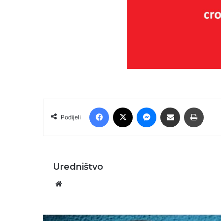
Facebook
X
Messenger
Podijeli putem E-maila
Printa
Podijeli
Uredništvo
Website