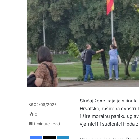
Slučaj žene koja je skinul
02/06/2026
Hrvatskoj raširena dvostruka
0
i šire moralnu paniku uglav
vjernici ili sudionici Hoda z
1 minute read
Facebook
X
LinkedIn