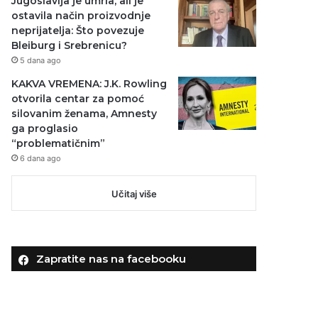
Jugoslavija je umrla, ali je
ostavila način proizvodnje
neprijatelja: Što povezuje
Bleiburg i Srebrenicu?
5 dana ago
KAKVA VREMENA: J.K. Rowling
otvorila centar za pomoć
silovanim ženama, Amnesty
ga proglasio
“problematičnim”
6 dana ago
Učitaj više
Zapratite nas na facebooku