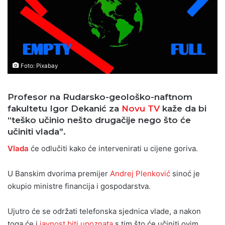
Foto: Pixabay
Profesor na Rudarsko-geološko-naftnom
fakultetu Igor Dekanić za
Novu TV
kaže da bi
“teško učinio nešto drugačije nego što će
učiniti vlada”.
Vlada
će odlučiti kako će intervenirati u cijene goriva.
U Banskim dvorima premijer
Andrej Plenković
sinoć je
okupio ministre financija i gospodarstva.
Ujutro će se održati telefonska sjednica vlade, a nakon
toga će i
javnost biti upoznata
s tim što će učiniti ovim