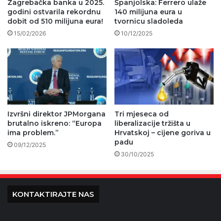
Zagrebačka banka u 2025.
Španjolska: Ferrero ulaže
godini ostvarila rekordnu
140 milijuna eura u
dobit od 510 milijuna eura!
tvornicu sladoleda
15/02/2026
10/12/2025
Izvršni direktor JPMorgana
Tri mjeseca od
brutalno iskreno: “Europa
liberalizacije tržišta u
ima problem.”
Hrvatskoj – cijene goriva u
padu
09/12/2025
30/10/2025
KONTAKTIRAJTE NAS