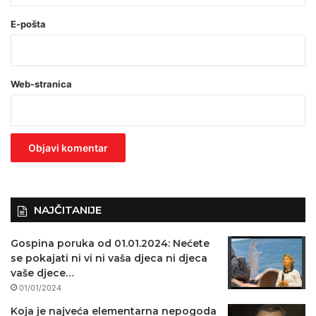
(
o
E-pošta
b
a
Web-stranica
v
e
z
n
o
)
NAJČITANIJE
Gospina poruka od 01.01.2024: Nećete
se pokajati ni vi ni vaša djeca ni djeca
vaše djece…
01/01/2024
Koja je najveća elementarna nepogoda