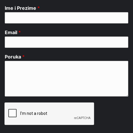
Ime i Prezime
*
Email
*
Poruka
*