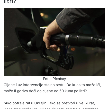
litri?
Foto: Pixabay
Cijene i uz intervencije stalno rastu. Do kuda to može ići,
može li gorivo doći do cijene od 50 kuna po litri?
“Ako potraje rat u Ukrajini, ako se pretvori u veliki rat,