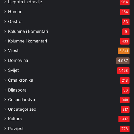
Ljepota i zdravlje
264
Humor
154
Gastro
33
Kolumne i komentari
9
Kolumne i komentari
433
Vijesti
6.841
Domovina
4.987
Svijet
1.458
Crna kronika
218
Dijaspora
36
Gospodarstvo
348
Uncategorized
317
Kultura
1.417
Povijest
778