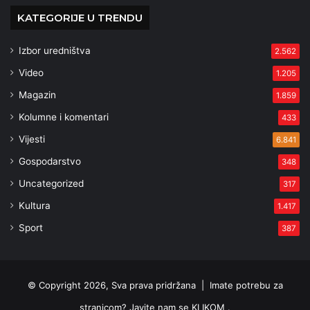
KATEGORIJE U TRENDU
Izbor uredništva
2.562
Video
1.205
Magazin
1.859
Kolumne i komentari
433
Vijesti
6.841
Gospodarstvo
348
Uncategorized
317
Kultura
1.417
Sport
387
© Copyright 2026, Sva prava pridržana |
Imate potrebu za
stranicom? Javite nam se KLIKOM .