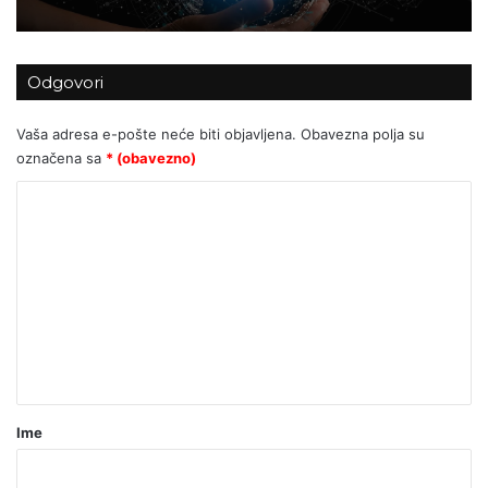
Odgovori
Pola uredskih poslova nestaje pred
našim očima, a ljudi još raspravljaju o
glupostima
Vaša adresa e-pošte neće biti objavljena.
Obavezna polja su
označena sa
* (obavezno)
K
o
m
e
n
t
a
r
Ime
*