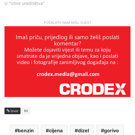
U "Izbor uredništva"
POŠALJITE NAM VAŠU VIJEST
Izvor
N1
benzin
cijena
dizel
gorivo