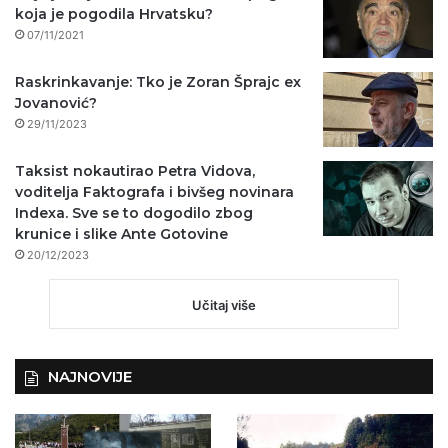
koja je pogodila Hrvatsku?
07/11/2021
Raskrinkavanje: Tko je Zoran Šprajc ex
Jovanović?
29/11/2023
Taksist nokautirao Petra Vidova,
voditelja Faktografa i bivšeg novinara
Indexa. Sve se to dogodilo zbog
krunice i slike Ante Gotovine
20/12/2023
Učitaj više
NAJNOVIJE