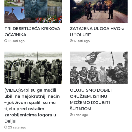
TRI DESETLJEĆA KRIKOVA
ZATAJENA ULOGA HVO-a
OČAJNIKA
U “OLUJI”
16 sati ago
17 sati ago
(VIDEO)Srbi su ga mučili i
OLUJU SMO DOBILI
ubili na najokrutniji način
ORUŽJEM. ISTINU
– još živom spalili su mu
MOŽEMO IZGUBITI
tijelo pred ostalim
ŠUTNJOM.
zarobljenicima logora u
1 dan ago
Dalju!
23 sata ago