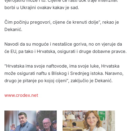
vjerojatno može i to. Cijene će rasti dok traje intenzitet
borbi u Ukrajini ovakav kakav je sad.
Čim počinju pregovori, cijene će krenuti dolje”, rekao je
Dekanić.
Navodi da su moguće i nestašice goriva, no on vjeruje da
će EU, pa tako i Hrvatska, osigurati i druge dobavne pravce.
“Hrvatska ima svoje naftovode, ima svoje luke, Hrvatska
može osigurati naftu s Bliskog i Srednjeg istoka. Naravno,
drugo je pitanje po kojoj cijeni”, zaključio je Dekanić.
www.crodex.net