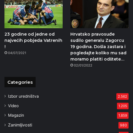
23 godine od jedne od
Hrvatsko pravosuđe
najvećih pobjeda Vatrenih
sudilo generalu Zagorcu
!
19 godina. Došla zastara i
pogledajte koliko mu sad
04/07/2021
moramo platiti odštete…
02/01/2022
Categories
Izbor uredništva
2.562
Video
1.205
Magazin
1.859
Zanimljivosti
980