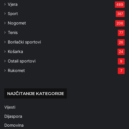
Vjera
489
Sport
387
Nogomet
206
Tenis
77
Borilački sportovi
26
Košarka
24
Ostali sportovi
9
Rukomet
7
NAJČITANIJE KATEGORIJE
Vijesti
Dijaspora
Domovina