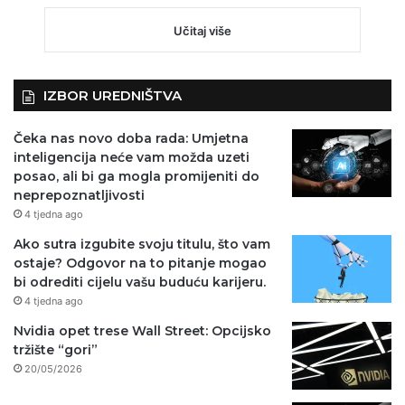
Učitaj više
IZBOR UREDNIŠTVA
Čeka nas novo doba rada: Umjetna
inteligencija neće vam možda uzeti
posao, ali bi ga mogla promijeniti do
neprepoznatljivosti
4 tjedna ago
Ako sutra izgubite svoju titulu, što vam
ostaje? Odgovor na to pitanje mogao
bi odrediti cijelu vašu buduću karijeru.
4 tjedna ago
Nvidia opet trese Wall Street: Opcijsko
tržište “gori”
20/05/2026