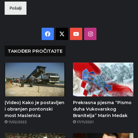
Pošalji
Facebook
X
YouTube
Instagram
TAKOĐER PROČITAJTE
(Video) Kako je postavljen
Prekrasna pjesma “Pismo
i obranjen pontonski
duha Vukovarskog
most Maslenica
Branitelja” Marin Medak
11/02/2022
17/11/2021