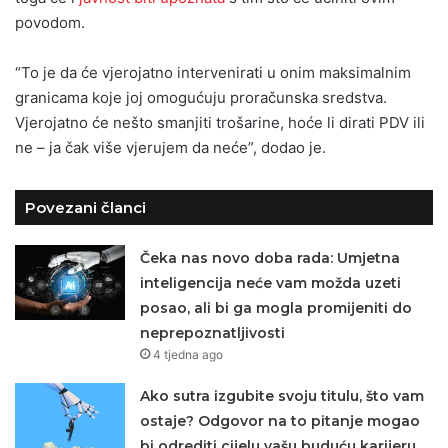
povodom.
“To je da će vjerojatno intervenirati u onim maksimalnim
granicama koje joj omogućuju proračunska sredstva.
Vjerojatno će nešto smanjiti trošarine, hoće li dirati PDV ili
ne – ja čak više vjerujem da neće”, dodao je.
Povezani članci
Čeka nas novo doba rada: Umjetna
inteligencija neće vam možda uzeti
posao, ali bi ga mogla promijeniti do
neprepoznatljivosti
4 tjedna ago
Ako sutra izgubite svoju titulu, što vam
ostaje? Odgovor na to pitanje mogao
bi odrediti cijelu vašu buduću karijeru.