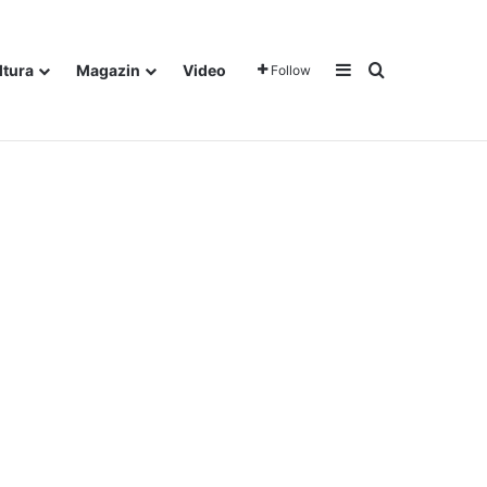
Sidebar
Traži
ltura
Magazin
Video
Follow