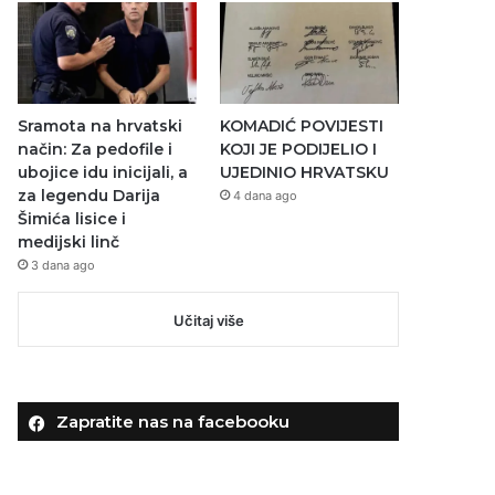
Sramota na hrvatski
KOMADIĆ POVIJESTI
način: Za pedofile i
KOJI JE PODIJELIO I
ubojice idu inicijali, a
UJEDINIO HRVATSKU
za legendu Darija
4 dana ago
Šimića lisice i
medijski linč
3 dana ago
Učitaj više
Zapratite nas na facebooku