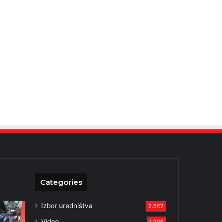
Categories
Izbor uredništva
2.562
Video
1.205