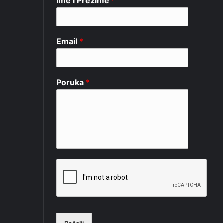
Ime i Prezime
*
Email
*
Poruka
*
Pošalji