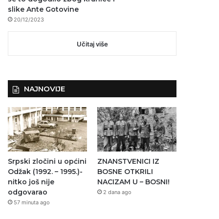
slike Ante Gotovine
20/12/2023
Učitaj više
NAJNOVIJE
Srpski zločini u općini
ZNANSTVENICI IZ
Odžak (1992. – 1995.)-
BOSNE OTKRILI
nitko još nije
NACIZAM U – BOSNI!
odgovarao
2 dana ago
57 minuta ago