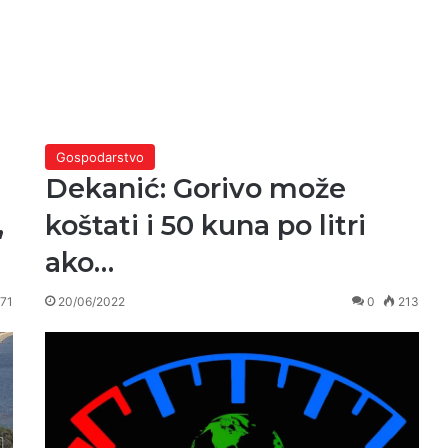
Gospodarstvo
Dekanić: Gorivo može
,
koštati i 50 kuna po litri
ako…
71
20/06/2022
0
213