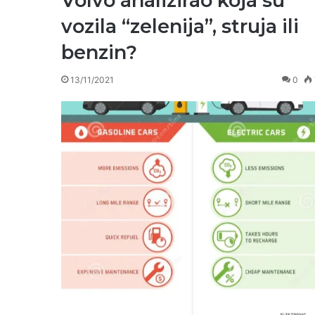
Volvo analizirao koja su
vozila “zelenija”, struja ili
benzin?
13/11/2021
0