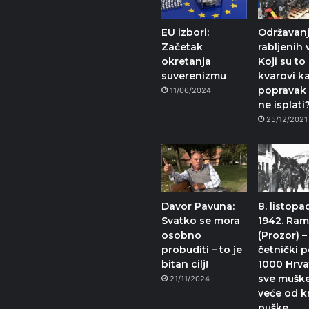
EU izbori:
Održavan
Začetak
rabljenih 
okretanja
Koji su to
suverenizmu
kvarovi k
popravak 
11/06/2024
ne isplati
25/12/2021
Davor Pavuna:
8. listopa
Svatko se mora
1942. Ra
osobno
(Prozor) –
probuditi – to je
četnički p
bitan cilj!
1000 Hrva
sve muške
21/11/2024
veće od k
puške