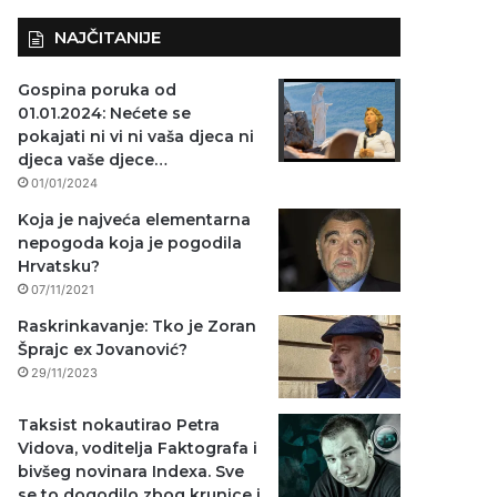
NAJČITANIJE
Gospina poruka od
01.01.2024: Nećete se
pokajati ni vi ni vaša djeca ni
djeca vaše djece…
01/01/2024
Koja je najveća elementarna
nepogoda koja je pogodila
Hrvatsku?
07/11/2021
Raskrinkavanje: Tko je Zoran
Šprajc ex Jovanović?
29/11/2023
Taksist nokautirao Petra
Vidova, voditelja Faktografa i
bivšeg novinara Indexa. Sve
se to dogodilo zbog krunice i