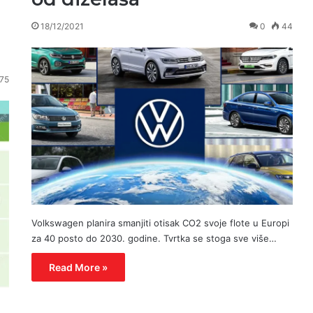
18/12/2021
0
44
75
Volkswagen planira smanjiti otisak CO2 svoje flote u Europi
za 40 posto do 2030. godine. Tvrtka se stoga sve više…
Read More »