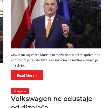
47
Glavni razlog zašto Mađarska može dobro držati gorivo pod
kontrolom je taj što MOL kao nacionalna naftna kompanija
ima dvije…
Read More »
Magazin
Volkswagen ne odustaje
od dizelaša