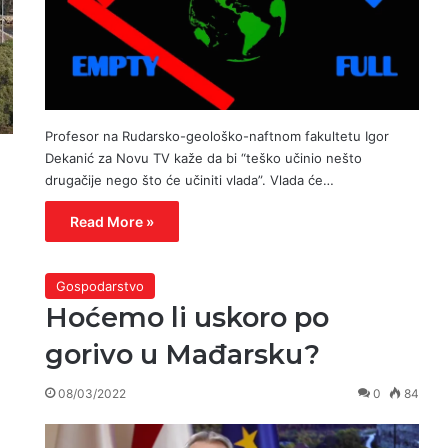
Profesor na Rudarsko-geološko-naftnom fakultetu Igor
Dekanić za Novu TV kaže da bi “teško učinio nešto
drugačije nego što će učiniti vlada”. Vlada će…
Read More »
Gospodarstvo
Hoćemo li uskoro po
gorivo u Mađarsku?
08/03/2022
0
84