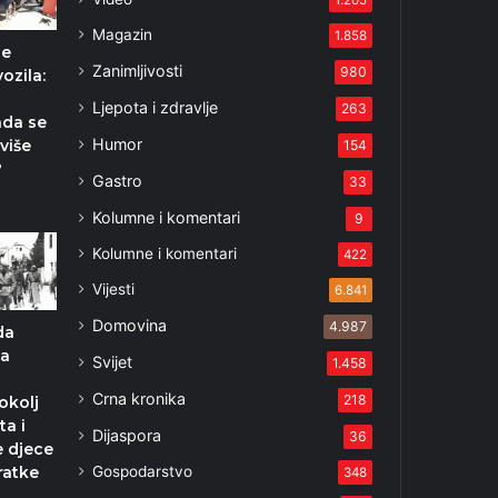
Magazin
1.858
je
Zanimljivosti
980
vozila:
Ljepota i zdravlje
263
ada se
Humor
više
154
?
Gastro
33
Kolumne i komentari
9
Kolumne i komentari
422
Vijesti
6.841
Domovina
4.987
da
ma
Svijet
1.458
Crna kronika
218
okolj
ta i
Dijaspora
36
 djece
Gospodarstvo
ratke
348