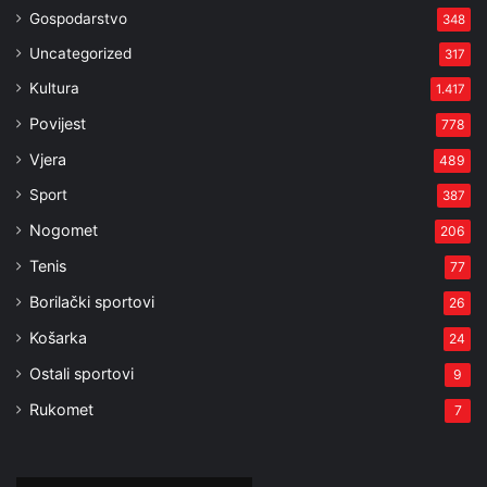
Gospodarstvo
348
Uncategorized
317
Kultura
1.417
Povijest
778
Vjera
489
Sport
387
Nogomet
206
Tenis
77
Borilački sportovi
26
Košarka
24
Ostali sportovi
9
Rukomet
7