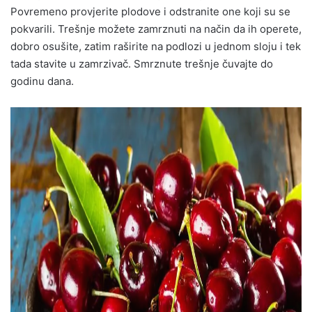
Povremeno provjerite plodove i odstranite one koji su se
pokvarili. Trešnje možete zamrznuti na način da ih operete,
dobro osušite, zatim raširite na podlozi u jednom sloju i tek
tada stavite u zamrzivač. Smrznute trešnje čuvajte do
godinu dana.