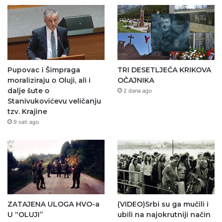
Pupovac i Šimpraga
TRI DESETLJEĆA KRIKOVA
moraliziraju o Oluji, ali i
OČAJNIKA
dalje šute o
2 dana ago
Stanivukovićevu veličanju
tzv. Krajine
9 sati ago
ZATAJENA ULOGA HVO-a
(VIDEO)Srbi su ga mučili i
U “OLUJI”
ubili na najokrutniji način