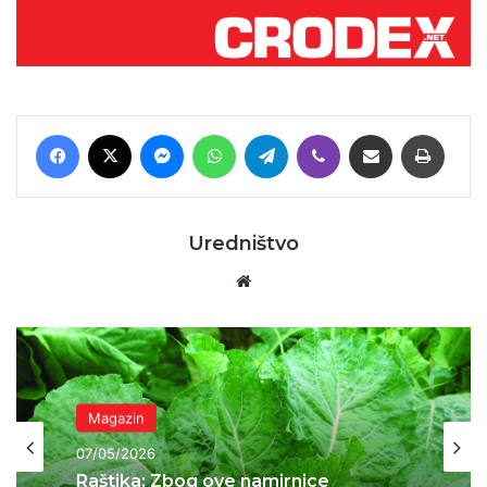
Facebook
X
Messenger
WhatsApp
Telegram
Viber
Podijeli putem E-maila
Printaj
Uredništvo
Website
Magazin
05/05/2026