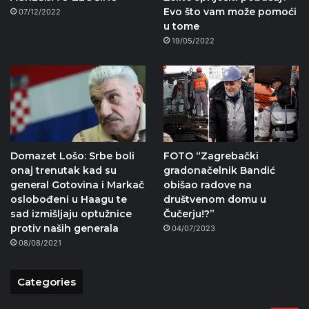
Evo što vam može pomoći
07/12/2022
u tome
19/05/2022
Domazet Lošo: Srbe boli
FOTO “Zagrebački
onaj trenutak kad su
gradonačelnik Bandić
general Gotovina i Markač
obišao radove na
oslobođeni u Haagu te
društvenom domu u
sad izmišljaju optužnice
Čučerju!?”
protiv naših generala
04/07/2023
08/08/2021
Categories