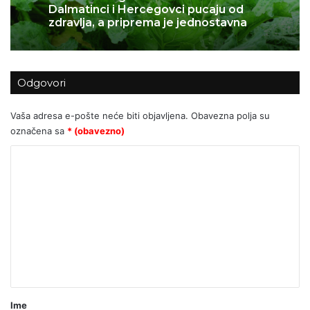
Sočni tiramisu s jagodama
Odgovori
Vaša adresa e-pošte neće biti objavljena.
Obavezna polja su
označena sa
* (obavezno)
K
o
m
e
n
t
a
r
Ime