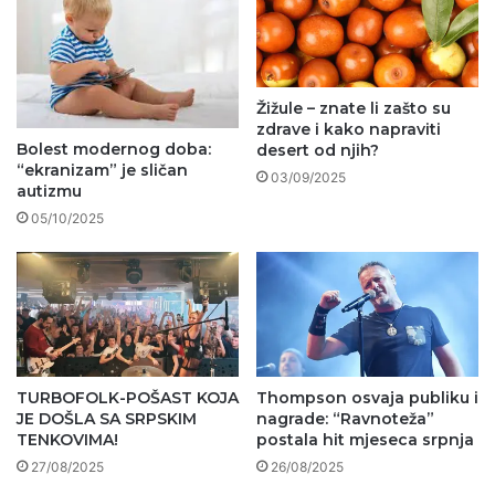
Žižule – znate li zašto su
zdrave i kako napraviti
Bolest modernog doba:
desert od njih?
“ekranizam” je sličan
03/09/2025
autizmu
05/10/2025
TURBOFOLK-POŠAST KOJA
Thompson osvaja publiku i
JE DOŠLA SA SRPSKIM
nagrade: “Ravnoteža”
TENKOVIMA!
postala hit mjeseca srpnja
27/08/2025
26/08/2025