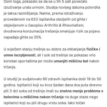
Osim toga, pokazalo se da se u tih 5 sati povećalo
izlučivanje urata urinom. Studija novijeg datuma potvrdila
je takva razmišljanja. Naime, prema istraživanju
provedenom na 633 ispitanika oboljelih od gihta i
objavljenom u časopisu
Arthritis & Rheumatism
,
dvodnevna konzumacija trešanja smanjuje rizik za pojavu
napadaja gihta za 35%.
U svježem stanju trešnje su dobre za otklanjanje
fizičke i
umne iscrpljenosti
, ali i sok od trešnje se pokazao vrlo
koristan sportašima jer može
umanjiti mišićnu bol
nakon
trčanja.
U studiji je sudjelovalo 60 zdravih ispitanika dobi 18 do 50
godina. Ispitanici koji su kroz tjedan dana dva puta dnevno
pili 3 dcl soka od trešnje imali su
znatno manje problema s
bolovima u mišićima nakon trčanja
na duge staze nego
ispitanici koji su pili drugu vrstu soka. Iako točan