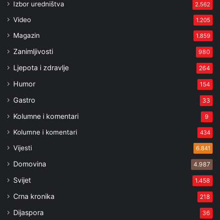
Izbor uredništva
2.562
Video
1.205
Magazin
1.859
Zanimljivosti
980
Ljepota i zdravlje
264
Humor
154
Gastro
33
Kolumne i komentari
9
Kolumne i komentari
434
Vijesti
6.841
Domovina
4.987
Svijet
1.458
Crna kronika
218
Dijaspora
36