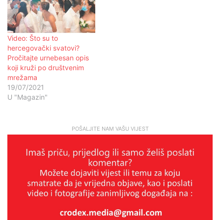
Video: Što su to
hercegovački svatovi?
Pročitajte urnebesan opis
koji kruži po društvenim
mrežama
19/07/2021
U "Magazin"
POŠALJITE NAM VAŠU VIJEST