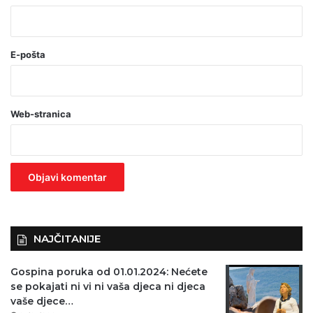
*
(
o
E-pošta
b
a
Web-stranica
v
e
z
n
o
)
NAJČITANIJE
Gospina poruka od 01.01.2024: Nećete
se pokajati ni vi ni vaša djeca ni djeca
vaše djece…