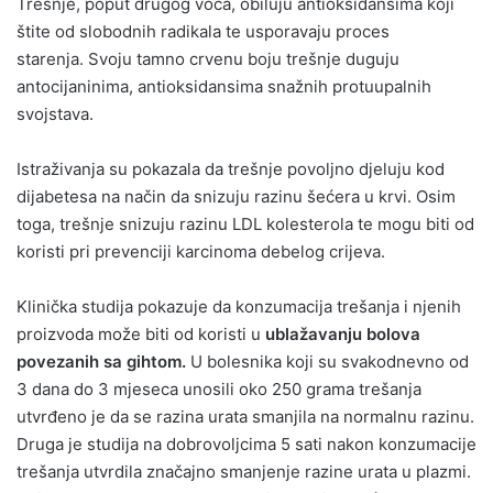
Trešnje, poput drugog voća, obiluju antioksidansima koji
štite od slobodnih radikala te usporavaju proces
starenja. Svoju tamno crvenu boju trešnje duguju
antocijaninima, antioksidansima snažnih protuupalnih
svojstava.
Istraživanja su pokazala da trešnje povoljno djeluju kod
dijabetesa na način da snizuju razinu šećera u krvi. Osim
toga, trešnje snizuju razinu LDL kolesterola te mogu biti od
koristi pri prevenciji karcinoma debelog crijeva.
Klinička studija pokazuje da konzumacija trešanja i njenih
proizvoda može biti od koristi u
ublažavanju bolova
povezanih sa gihtom.
U bolesnika koji su svakodnevno od
3 dana do 3 mjeseca unosili oko 250 grama trešanja
utvrđeno je da se razina urata smanjila na normalnu razinu.
Druga je studija na dobrovoljcima 5 sati nakon konzumacije
trešanja utvrdila značajno smanjenje razine urata u plazmi.