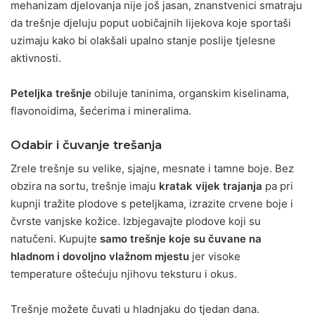
mehanizam djelovanja nije još jasan, znanstvenici smatraju
da trešnje djeluju poput uobičajnih lijekova koje sportaši
uzimaju kako bi olakšali upalno stanje poslije tjelesne
aktivnosti.
Peteljka trešnje
obiluje taninima, organskim kiselinama,
flavonoidima, šećerima i mineralima.
Odabir i čuvanje trešanja
Zrele trešnje su velike, sjajne, mesnate i tamne boje. Bez
obzira na sortu, trešnje imaju
kratak vijek trajanja
pa pri
kupnji tražite plodove s peteljkama, izrazite crvene boje i
čvrste vanjske kožice. Izbjegavajte plodove koji su
natučeni. Kupujte
samo trešnje koje su čuvane na
hladnom i dovoljno vlažnom mjestu
jer visoke
temperature oštećuju njihovu teksturu i okus.
Trešnje možete čuvati u hladnjaku do tjedan dana.