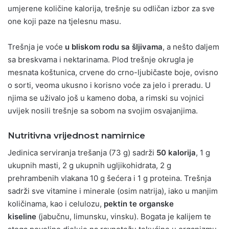
umjerene količine kalorija, trešnje su odličan izbor za sve
one koji paze na tjelesnu masu.
Trešnja je voće
u bliskom rodu sa šljivama
, a nešto daljem
sa breskvama i nektarinama. Plod trešnje okrugla je
mesnata koštunica, crvene do crno-ljubičaste boje, ovisno
o sorti, veoma ukusno i korisno voće za jelo i preradu. U
njima se uživalo još u kameno doba, a rimski su vojnici
uvijek nosili trešnje sa sobom na svojim osvajanjima.
Nutritivna vrijednost namirnice
Jedinica serviranja trešanja (73 g) sadrži
50 kalorija
, 1 g
ukupnih masti, 2 g ukupnih ugljikohidrata, 2 g
prehrambenih vlakana 10 g šećera i 1 g proteina. Trešnja
sadrži sve vitamine i minerale (osim natrija), iako u manjim
količinama, kao i celulozu,
pektin te organske
kiseline
(jabučnu, limunsku, vinsku). Bogata je kalijem te