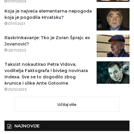
01/01/2024
Koja je najveća elementarna nepogoda
koja je pogodila Hrvatsku?
07/11/2021
Raskrinkavanje: Tko je Zoran Šprajc ex
Jovanović?
29/11/2023
Taksist nokautirao Petra Vidova,
voditelja Faktografa i bivšeg novinara
Indexa. Sve se to dogodilo zbog
krunice i slike Ante Gotovine
20/12/2023
Učitaj više
NAJNOVIJE