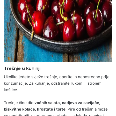
Trešnje u kuhinji
Ukoliko jedete svježe trešnje, operite ih neposredno prije
konzumacije. Za kuhanje, odstranite rukom ili strojem
koštice.
Trešnje čine dio
voćnih salata, nadjeva za savijače,
biskvitne kolače, krostate i torte
. Pire od trešanja može
se upotrijebiti za pripremu sorbeta, sladoleda, pjenica i