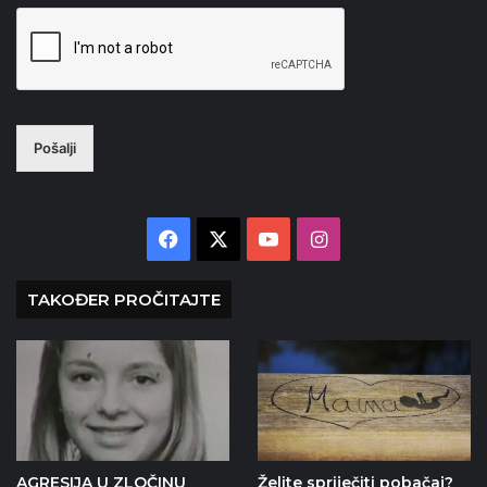
Pošalji
Facebook
X
YouTube
Instagram
TAKOĐER PROČITAJTE
AGRESIJA U ZLOČINU
Želite spriječiti pobačaj?