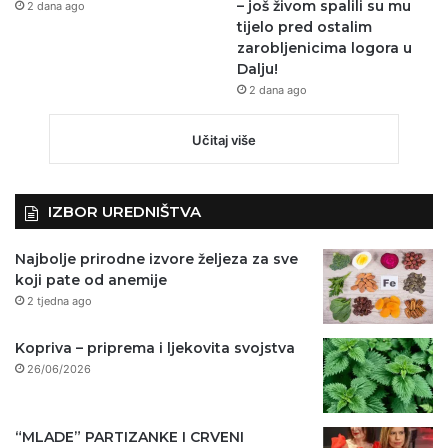
– još živom spalili su mu
2 dana ago
tijelo pred ostalim
zarobljenicima logora u
Dalju!
2 dana ago
Učitaj više
IZBOR UREDNIŠTVA
Najbolje prirodne izvore željeza za sve
koji pate od anemije
2 tjedna ago
Kopriva – priprema i ljekovita svojstva
26/06/2026
“MLADE” PARTIZANKE I CRVENI