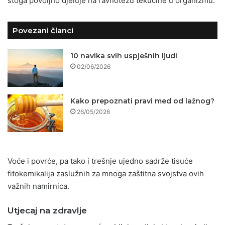
stoga povoljno djeluje na ravnotežu tekućine u organizmu.
Povezani članci
10 navika svih uspješnih ljudi
02/06/2026
Kako prepoznati pravi med od lažnog?
26/05/2026
Voće i povrće, pa tako i trešnje ujedno sadrže tisuće
fitokemikalija zaslužnih za mnoga zaštitna svojstva ovih
važnih namirnica.
Utjecaj na zdravlje