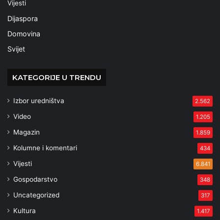
Vijesti
Dijaspora
Domovina
Svijet
KATEGORIJE U TRENDU
Izbor uredništva
2.562
Video
1.205
Magazin
1.859
Kolumne i komentari
434
Vijesti
6.841
Gospodarstvo
348
Uncategorized
317
Kultura
1.417