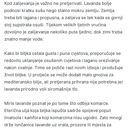
Kod zalijevanja je važno ne pretjerivati. Lavanda bolje
podnosi kratku sušu nego stalno mokru zemlju. Zemlja
treba biti lagana i propusna, a zalijeva se tek kada se gornji
sloj supstrata osuši. Tijekom velikih ljetnih vrućina
dovoljno je zalijevanje nekoliko puta tjedno, dok zimi treba
znatno manje vode.
Kako bi biljka ostala gusta i puna cvjetova, preporučuje se
redovito uklanjanje osušenih cvjetova i lagano orezivanje
nakon cvatnje. Time se potiče rast novih izboja i produžuje
život biljke. U proljeće se može dodati malo gnojiva za
mediteransko bilje, ali pretjerana prihrana nije potrebna jer
lavanda prirodno voli siromašnije tlo.
Miris lavande poznat je po tome što odbija komarce.
Eterična ulja koja biljka ispušta sadrže spojeve poput
linaloola i kamfora koji komarcima nisu ugodni. Zato mnogi
drže lončanice lavande uz vrata, prozore ili mjesta za