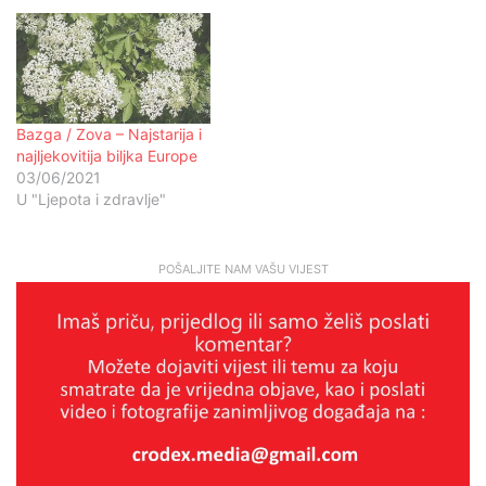
Bazga / Zova – Najstarija i
najljekovitija biljka Europe
03/06/2021
U "Ljepota i zdravlje"
POŠALJITE NAM VAŠU VIJEST