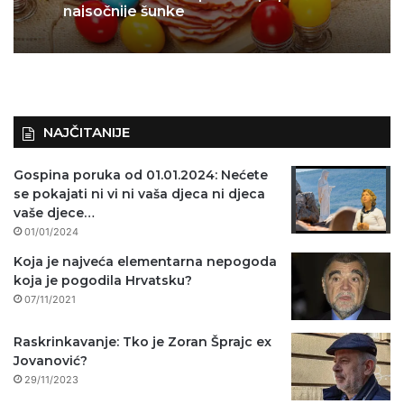
najsočnije šunke
NAJČITANIJE
Gospina poruka od 01.01.2024: Nećete
se pokajati ni vi ni vaša djeca ni djeca
vaše djece…
01/01/2024
Koja je najveća elementarna nepogoda
koja je pogodila Hrvatsku?
07/11/2021
Raskrinkavanje: Tko je Zoran Šprajc ex
Jovanović?
29/11/2023