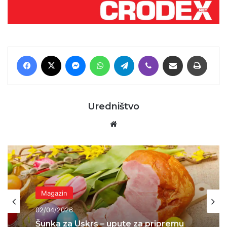
Facebook
X
Messenger
WhatsApp
Telegram
Viber
Podijeli putem E-maila
Printaj
Uredništvo
Website
Magazin
02/04/2026
Šunka za Uskrs – upute za pripremu