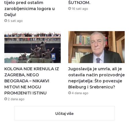
tijelo pred ostalim
ŠUTNJOM.
zarobljenicima logora u
16 sati ago
Dalju!
5 sati ago
KOLONA NIJE KRENULA IZ
Jugoslavija je umrla, ali je
ZAGREBA, NEGO
ostavila način proizvodnje
BEOGRADA – NIKAKVI
neprijatelja: Što povezuje
MITOVI NE MOGU
Bleiburg i Srebrenicu?
PROMIJENITI ISTINU
4 dana ago
2 dana ago
Učitaj više