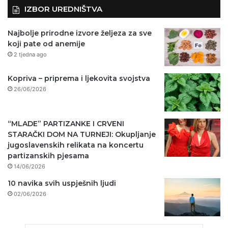
IZBOR UREDNIŠTVA
Najbolje prirodne izvore željeza za sve
koji pate od anemije
2 tjedna ago
Kopriva – priprema i ljekovita svojstva
26/06/2026
“MLADE” PARTIZANKE I CRVENI
STARAČKI DOM NA TURNEJI: Okupljanje
jugoslavenskih relikata na koncertu
partizanskih pjesama
14/06/2026
10 navika svih uspješnih ljudi
02/06/2026