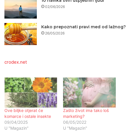
10 navika svih uspješnih ljudi
02/06/2026
Kako prepoznati pravi med od lažnog?
26/05/2026
crodex.net
Ove biljke otjerat će
Zašto život ima tako loš
komarce i ostale insekte
marketing?
09/04/2025
06/05/2022
U "Magazin"
U "Magazin"