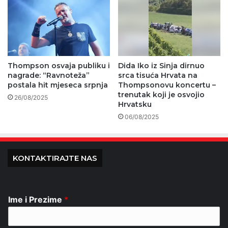
Thompson osvaja publiku i
Dida Iko iz Sinja dirnuo
nagrade: “Ravnoteža”
srca tisuća Hrvata na
postala hit mjeseca srpnja
Thompsonovu koncertu –
trenutak koji je osvojio
26/08/2025
Hrvatsku
06/08/2025
KONTAKTIRAJTE NAS
Ime i Prezime
*