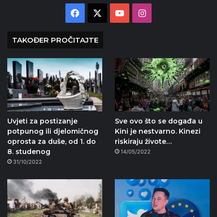
Facebook
X
YouTube
Instagram
TAKOĐER PROČITAJTE
Uvjeti za postizanje
Sve ovo što se događa u
potpunog ili djelomičnog
Kini je nestvarno. Kinezi
oprosta za duše, od 1. do
riskiraju živote…
8. studenog
14/05/2022
31/10/2022