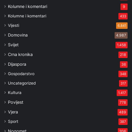
Kolumne i komentari
9
Kolumne i komentari
433
Vijesti
6.841
Domovina
4.987
Svijet
1.458
Crna kronika
218
Dijaspora
36
Gospodarstvo
348
Uncategorized
317
Kultura
1.417
Povijest
778
Vjera
489
Sport
387
Nogomet
206