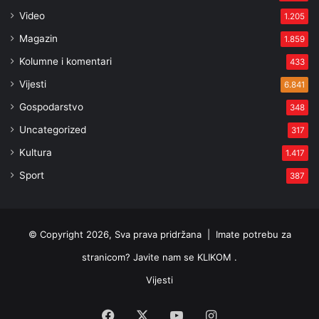
Video
1.205
Magazin
1.859
Kolumne i komentari
433
Vijesti
6.841
Gospodarstvo
348
Uncategorized
317
Kultura
1.417
Sport
387
© Copyright 2026, Sva prava pridržana |
Imate potrebu za
stranicom? Javite nam se KLIKOM .
Vijesti
Facebook
X
YouTube
Instagram