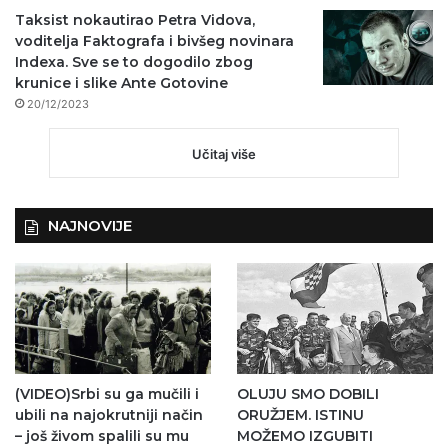
Taksist nokautirao Petra Vidova,
voditelja Faktografa i bivšeg novinara
Indexa. Sve se to dogodilo zbog
krunice i slike Ante Gotovine
20/12/2023
Učitaj više
NAJNOVIJE
(VIDEO)Srbi su ga mučili i
OLUJU SMO DOBILI
ubili na najokrutniji način
ORUŽJEM. ISTINU
– još živom spalili su mu
MOŽEMO IZGUBITI