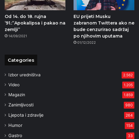
Od 14. do 18. rujna
EU prijeti Musku
’91.:”Apokalipsa i pakao na
zabranom Twittera ako ne
zemlji”
bude cenzurirao sadržaj
po njihovim uputama
14/09/2021
01/12/2022
Categories
Izbor uredništva
2.562
Video
1.205
Magazin
1.859
Zanimljivosti
980
Ljepota i zdravlje
264
Humor
154
Gastro
33