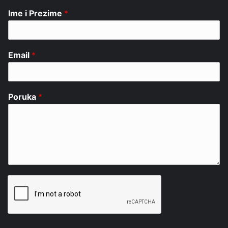
Ime i Prezime
*
Email
*
Poruka
*