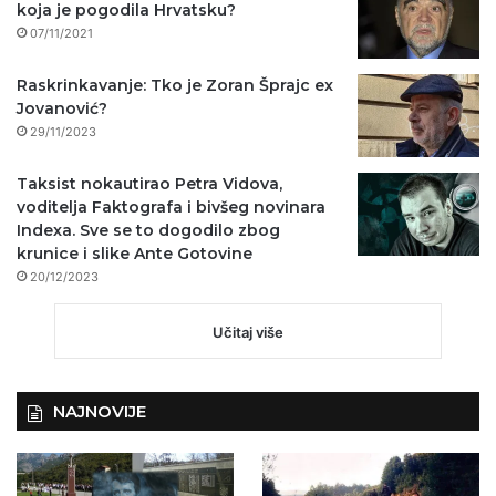
koja je pogodila Hrvatsku?
07/11/2021
Raskrinkavanje: Tko je Zoran Šprajc ex
Jovanović?
29/11/2023
Taksist nokautirao Petra Vidova,
voditelja Faktografa i bivšeg novinara
Indexa. Sve se to dogodilo zbog
krunice i slike Ante Gotovine
20/12/2023
Učitaj više
NAJNOVIJE