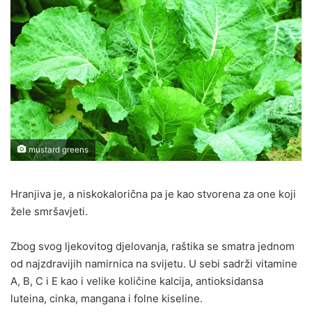
mustard greens
Hranjiva je, a niskokalorična pa je kao stvorena za one koji
žele smršavjeti.
Zbog svog ljekovitog djelovanja, raštika se smatra jednom
od najzdravijih namirnica na svijetu. U sebi sadrži vitamine
A, B, C i E kao i velike količine kalcija, antioksidansa
luteina, cinka, mangana i folne kiseline.