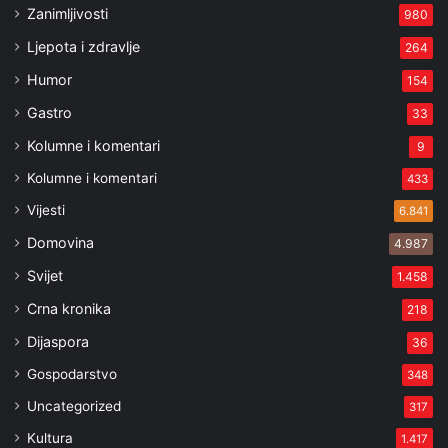
Zanimljivosti
980
Ljepota i zdravlje
264
Humor
154
Gastro
33
Kolumne i komentari
9
Kolumne i komentari
433
Vijesti
6.841
Domovina
4.987
Svijet
1.458
Crna kronika
218
Dijaspora
36
Gospodarstvo
348
Uncategorized
317
Kultura
1.417