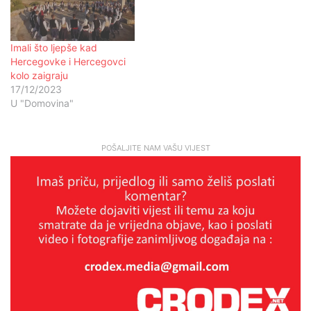
Imali što ljepše kad
Hercegovke i Hercegovci
kolo zaigraju
17/12/2023
U "Domovina"
POŠALJITE NAM VAŠU VIJEST