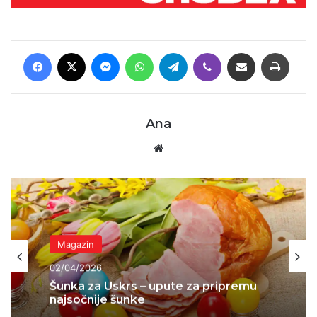
Facebook
X
Messenger
WhatsApp
Telegram
Viber
Podijeli putem E-maila
Printaj
Ana
Website
Magazin
02/04/2026
Šunka za Uskrs – upute za pripremu
najsočnije šunke