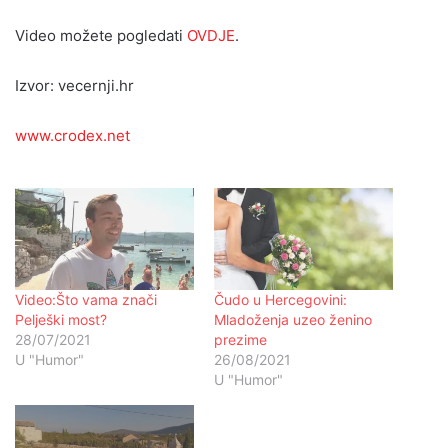
Video možete pogledati
OVDJE
.
Izvor: vecernji.hr
www.crodex.net
Video:Što vama znači
Čudo u Hercegovini:
Pelješki most?
Mladoženja uzeo ženino
28/07/2021
prezime
U "Humor"
26/08/2021
U "Humor"