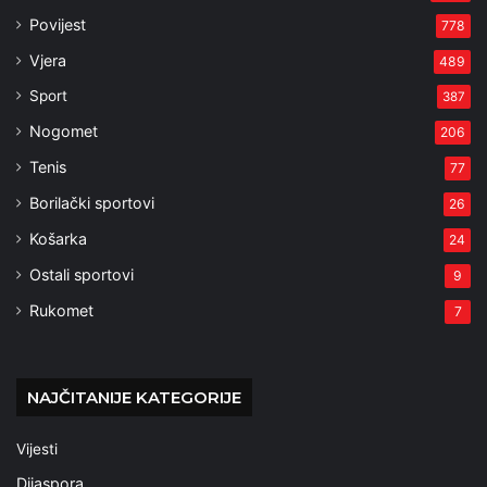
Povijest
778
Vjera
489
Sport
387
Nogomet
206
Tenis
77
Borilački sportovi
26
Košarka
24
Ostali sportovi
9
Rukomet
7
NAJČITANIJE KATEGORIJE
Vijesti
Dijaspora