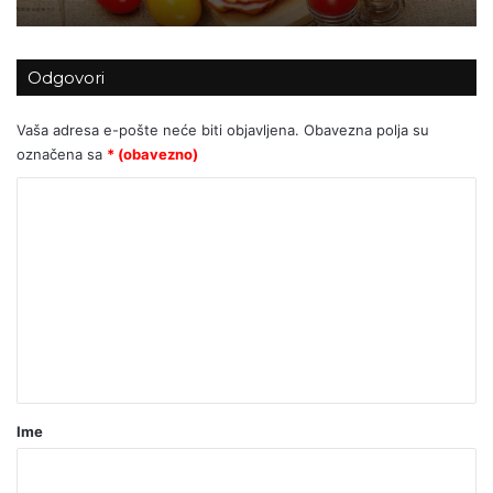
Odgovori
Vaša adresa e-pošte neće biti objavljena.
Obavezna polja su
označena sa
* (obavezno)
K
o
m
e
n
t
a
r
Ime
*
(