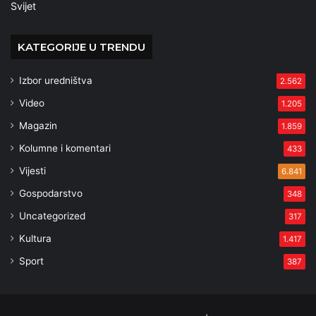
Svijet
KATEGORIJE U TRENDU
Izbor uredništva
2.562
Video
1.205
Magazin
1.859
Kolumne i komentari
433
Vijesti
6.841
Gospodarstvo
348
Uncategorized
317
Kultura
1.417
Sport
387