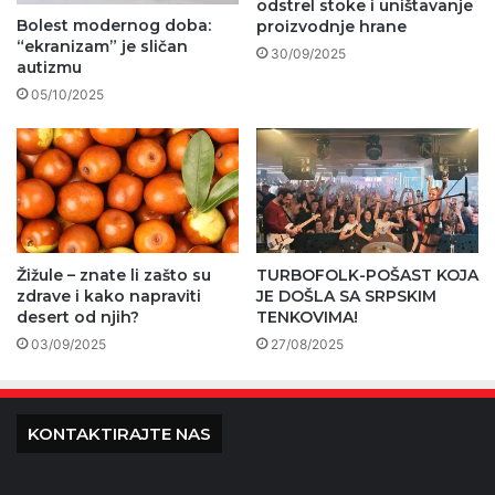
odstrel stoke i uništavanje
Bolest modernog doba:
proizvodnje hrane
“ekranizam” je sličan
30/09/2025
autizmu
05/10/2025
Žižule – znate li zašto su
TURBOFOLK-POŠAST KOJA
zdrave i kako napraviti
JE DOŠLA SA SRPSKIM
desert od njih?
TENKOVIMA!
03/09/2025
27/08/2025
KONTAKTIRAJTE NAS