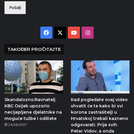
Pošalji
Facebook
X
YouTube
Instagram
TAKOĐER PROČITAJTE
Skandalozno:Ravnatelj
Kad pogledate ovaj video
KBC Osijek upozorio
shvatit će te kako bi svi
necijepljene djelatnike na
korona zastrašitelji u
moguće tužbe i odštete
Hrvatskoj trebali kazneno
odgovarati. Prije svih
24/08/2021
Petar Vidov, a onda