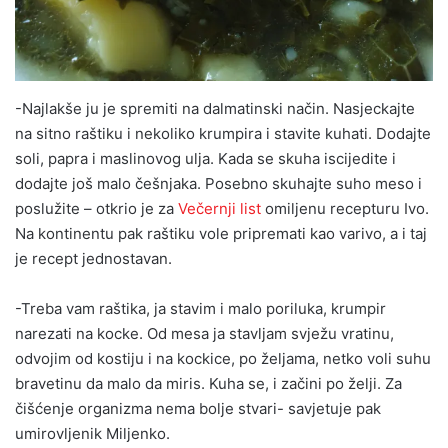
-Najlakše ju je spremiti na dalmatinski način. Nasjeckajte
na sitno raštiku i nekoliko krumpira i stavite kuhati. Dodajte
soli, papra i maslinovog ulja. Kada se skuha iscijedite i
dodajte još malo češnjaka. Posebno skuhajte suho meso i
poslužite – otkrio je za
Večernji list
omiljenu recepturu Ivo.
Na kontinentu pak raštiku vole pripremati kao varivo, a i taj
je recept jednostavan.
-Treba vam raštika, ja stavim i malo poriluka, krumpir
narezati na kocke. Od mesa ja stavljam svježu vratinu,
odvojim od kostiju i na kockice, po željama, netko voli suhu
bravetinu da malo da miris. Kuha se, i začini po želji. Za
čišćenje organizma nema bolje stvari- savjetuje pak
umirovljenik Miljenko.