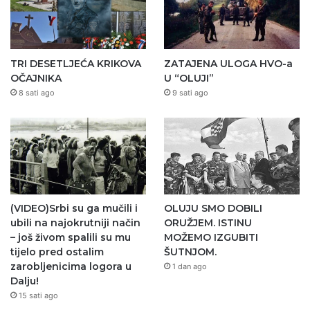
TRI DESETLJEĆA KRIKOVA
ZATAJENA ULOGA HVO-a
OČAJNIKA
U “OLUJI”
8 sati ago
9 sati ago
(VIDEO)Srbi su ga mučili i
OLUJU SMO DOBILI
ubili na najokrutniji način
ORUŽJEM. ISTINU
– još živom spalili su mu
MOŽEMO IZGUBITI
tijelo pred ostalim
ŠUTNJOM.
zarobljenicima logora u
1 dan ago
Dalju!
15 sati ago