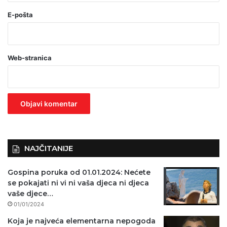
o
E-pošta
b
a
Web-stranica
v
e
z
n
o
)
NAJČITANIJE
Gospina poruka od 01.01.2024: Nećete
se pokajati ni vi ni vaša djeca ni djeca
vaše djece…
01/01/2024
Koja je najveća elementarna nepogoda