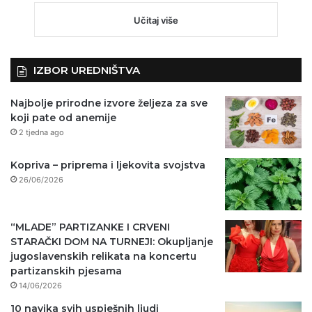
Učitaj više
IZBOR UREDNIŠTVA
Najbolje prirodne izvore željeza za sve
koji pate od anemije
2 tjedna ago
Kopriva – priprema i ljekovita svojstva
26/06/2026
“MLADE” PARTIZANKE I CRVENI
STARAČKI DOM NA TURNEJI: Okupljanje
jugoslavenskih relikata na koncertu
partizanskih pjesama
14/06/2026
10 navika svih uspješnih ljudi