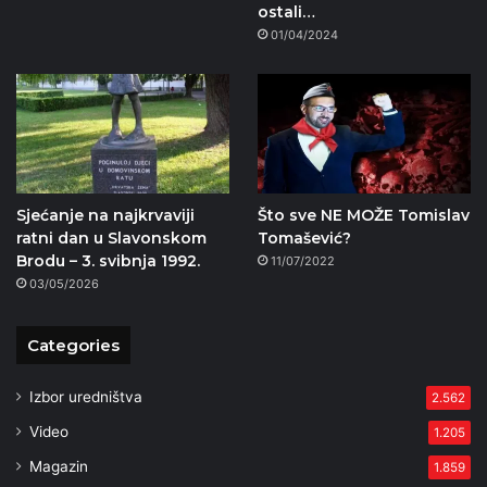
ostali…
01/04/2024
Sjećanje na najkrvaviji
Što sve NE MOŽE Tomislav
ratni dan u Slavonskom
Tomašević?
Brodu – 3. svibnja 1992.
11/07/2022
03/05/2026
Categories
Izbor uredništva
2.562
Video
1.205
Magazin
1.859