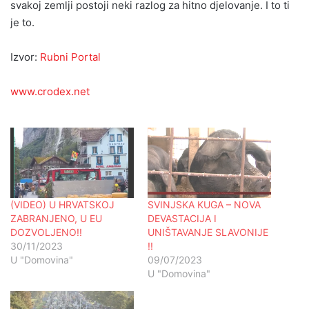
svakoj zemlji postoji neki razlog za hitno djelovanje. I to ti
je to.
Izvor:
Rubni Portal
www.crodex.net
(VIDEO) U HRVATSKOJ
SVINJSKA KUGA – NOVA
ZABRANJENO, U EU
DEVASTACIJA I
DOZVOLJENO!!
UNIŠTAVANJE SLAVONIJE
30/11/2023
!!
U "Domovina"
09/07/2023
U "Domovina"