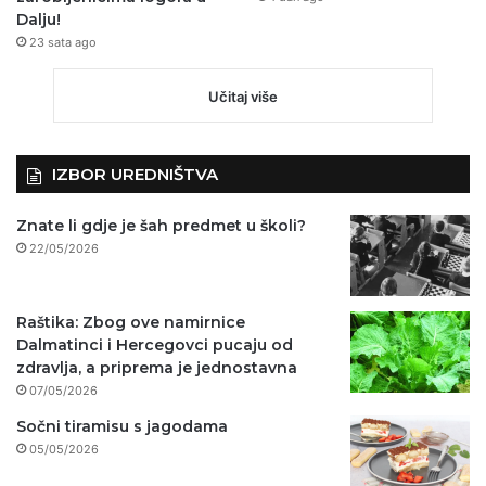
Dalju!
23 sata ago
Učitaj više
IZBOR UREDNIŠTVA
Znate li gdje je šah predmet u školi?
22/05/2026
Raštika: Zbog ove namirnice
Dalmatinci i Hercegovci pucaju od
zdravlja, a priprema je jednostavna
07/05/2026
Sočni tiramisu s jagodama
05/05/2026