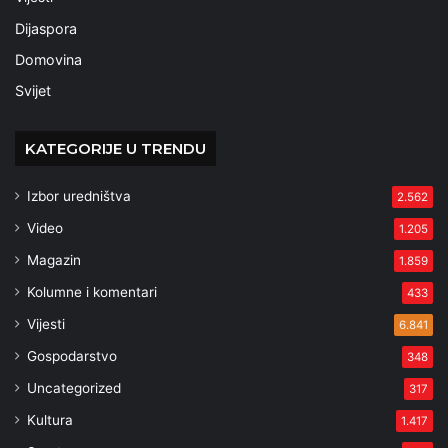
Dijaspora
Domovina
Svijet
KATEGORIJE U TRENDU
Izbor uredništva
2.562
Video
1.205
Magazin
1.859
Kolumne i komentari
433
Vijesti
6.841
Gospodarstvo
348
Uncategorized
317
Kultura
1.417