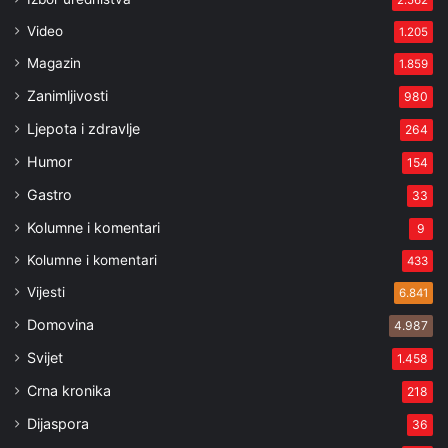
2.562
Video
1.205
Magazin
1.859
Zanimljivosti
980
Ljepota i zdravlje
264
Humor
154
Gastro
33
Kolumne i komentari
9
Kolumne i komentari
433
Vijesti
6.841
Domovina
4.987
Svijet
1.458
Crna kronika
218
Dijaspora
36