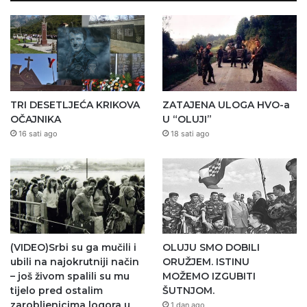
TRI DESETLJEĆA KRIKOVA
ZATAJENA ULOGA HVO-a
OČAJNIKA
U “OLUJI”
16 sati ago
18 sati ago
(VIDEO)Srbi su ga mučili i
OLUJU SMO DOBILI
ubili na najokrutniji način
ORUŽJEM. ISTINU
– još živom spalili su mu
MOŽEMO IZGUBITI
tijelo pred ostalim
ŠUTNJOM.
zarobljenicima logora u
1 dan ago