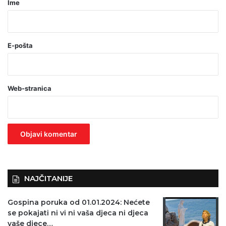
Ime
*
(
o
E-pošta
b
a
Web-stranica
v
e
z
n
o
)
NAJČITANIJE
Gospina poruka od 01.01.2024: Nećete
se pokajati ni vi ni vaša djeca ni djeca
vaše djece…