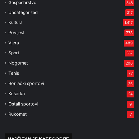
Gospodarstvo
348
Uncategorized
317
Kultura
1.417
Povijest
778
Vjera
489
Sport
387
Nogomet
206
Tenis
77
Borilački sportovi
26
Košarka
24
Ostali sportovi
9
Rukomet
7
NAJČITANIJE KATEGORIJE