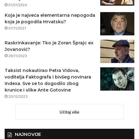
01/01/2024
Koja je najveća elementarna nepogoda
koja je pogodila Hrvatsku?
07/11/2021
Raskrinkavanje: Tko je Zoran Šprajc ex
Jovanović?
29/11/2023
Taksist nokautirao Petra Vidova,
voditelja Faktografa i bivšeg novinara
Indexa. Sve se to dogodilo zbog
krunice i slike Ante Gotovine
20/12/2023
Učitaj više
NAJNOVIJE