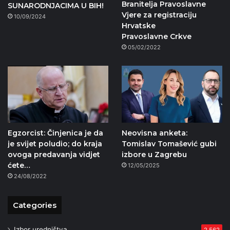
Branitelja Pravoslavne
SUNARODNJACIMA U BIH!
Vjere za registraciju
10/09/2024
Hrvatske
Pravoslavne Crkve
05/02/2022
Egzorcist: Činjenica je da
Neovisna anketa:
je svijet poludio; do kraja
Tomislav Tomašević gubi
ovoga predavanja vidjet
izbore u Zagrebu
ćete…
12/05/2025
24/08/2022
Categories
Izbor uredništva