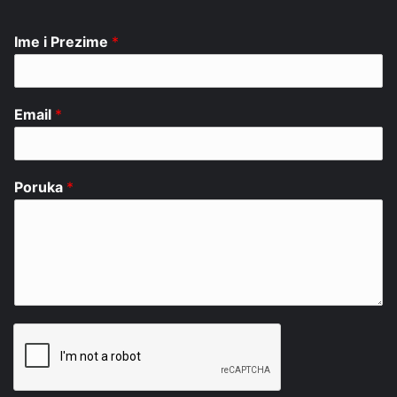
Ime i Prezime
*
Email
*
Poruka
*