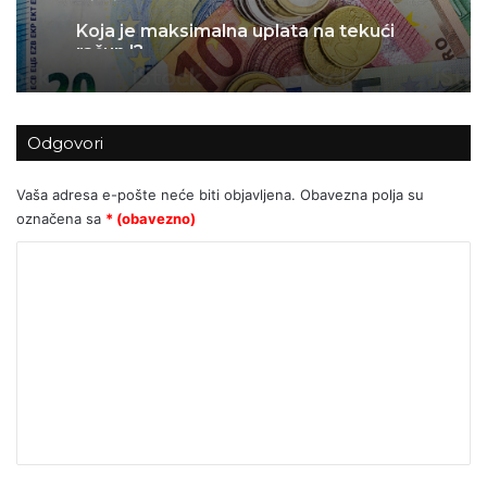
Koja je maksimalna uplata na tekući
račun !?
Odgovori
Vaša adresa e-pošte neće biti objavljena.
Obavezna polja su
označena sa
* (obavezno)
K
o
m
e
n
t
a
r