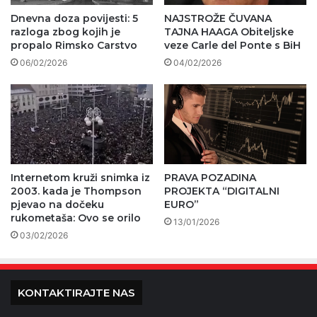
Dnevna doza povijesti: 5
NAJSTROŽE ČUVANA
razloga zbog kojih je
TAJNA HAAGA Obiteljske
propalo Rimsko Carstvo
veze Carle del Ponte s BiH
06/02/2026
04/02/2026
Internetom kruži snimka iz
PRAVA POZADINA
2003. kada je Thompson
PROJEKTA “DIGITALNI
pjevao na dočeku
EURO”
rukometaša: Ovo se orilo
13/01/2026
03/02/2026
KONTAKTIRAJTE NAS