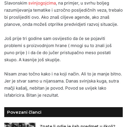
Slavonskim
svinjogojcima
, na primjer, u svrhu boljeg
razumijevanja tematike i uzročno posljedičnih veza, trebalo
bi proslijediti ovo. Ako znaš ciljeve agende, ako znaš
planove, onda možeš otprilke predvidjeti razvoj situacije.
Još prije tri godine sam osvijestio da će se pojaviti
problemi s proizvodnjom hrane ( mnogi su to znali još
puno prije ) i da će do jučer pristupačno meso postati
skupo. A kasnije još skuplje.
Nisam znao točno kako i na koji način. Ali to je manje bitno.
Jer je stvar samo u nijansama. Danas svinjska kuga, sutra
mačji kašalj, nebitan je povod. Povod se uvijek lako
isfabricira. Bitan je rezultat.
Povezani članci
Znate li gdje je šah predmet u školi?