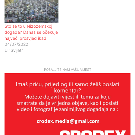
Što se to u Nizozemskoj
događa? Danas se očekuje
najveći prosvjed ikad!
04/07/2022
U "Svijet"
POŠALJITE NAM VAŠU VIJEST