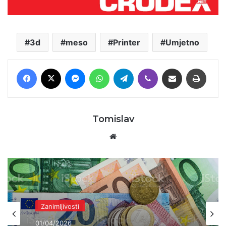
3d
meso
Printer
Umjetno
Facebook
X
Messenger
WhatsApp
Telegram
Viber
Podijeli putem E-maila
Printaj
Tomislav
Website
Zanimljivosti
01/04/2026