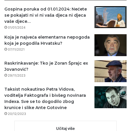
Gospina poruka od 01.01.2024: Nećete
se pokajati ni vi ni vaša djeca ni djeca
vaše djece…
01/01/2024
Koja je najveća elementarna nepogoda
koja je pogodila Hrvatsku?
07/11/2021
Raskrinkavanje: Tko je Zoran Šprajc ex
Jovanović?
29/11/2023
Taksist nokautirao Petra Vidova,
voditelja Faktografa i bivšeg novinara
Indexa. Sve se to dogodilo zbog
krunice i slike Ante Gotovine
20/12/2023
Učitaj više