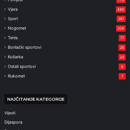
Vjera
489
Sport
387
Nogomet
206
Tenis
77
Borilački sportovi
26
Košarka
24
Ostali sportovi
9
Rukomet
7
NAJČITANIJE KATEGORIJE
Vijesti
Dijaspora