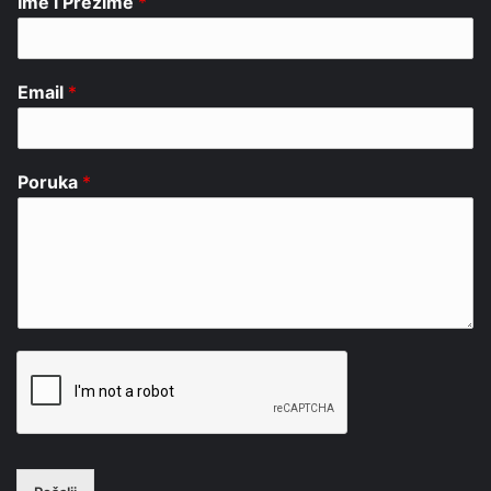
Ime i Prezime
*
Email
*
Poruka
*