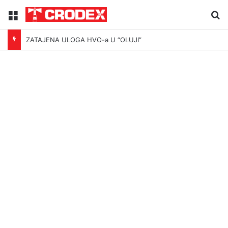
Menu
Tr
ZATAJENA ULOGA HVO-a U “OLUJI”