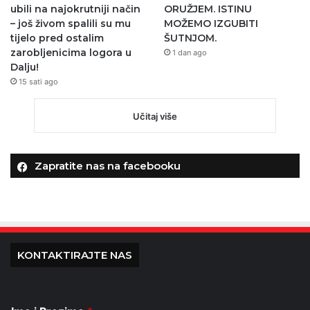
ubili na najokrutniji način
ORUŽJEM. ISTINU
– još živom spalili su mu
MOŽEMO IZGUBITI
tijelo pred ostalim
ŠUTNJOM.
zarobljenicima logora u
1 dan ago
Dalju!
15 sati ago
Učitaj više
Zapratite nas na facebooku
KONTAKTIRAJTE NAS