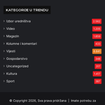
KATEGORIJE U TRENDU
Izbor uredništva
2.562
Video
1.205
Magazin
1.859
Kolumne i komentari
433
Vijesti
6.841
Gospodarstvo
348
Uncategorized
317
Kultura
1.417
Sport
387
© Copyright 2026, Sva prava pridržana |
Imate potrebu za