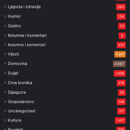
Ljepota i zdravlje
264
Humor
154
Gastro
33
Kolumne i komentari
9
Kolumne i komentari
433
Vijesti
6.841
Domovina
4.987
Svijet
1.458
Crna kronika
218
Dijaspora
36
Gospodarstvo
348
Uncategorized
317
Kultura
1.417
Povijest
778