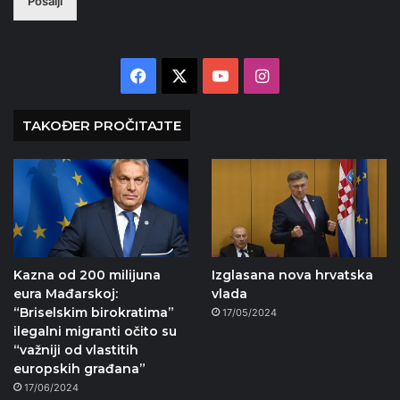
Pošalji
Facebook
X
YouTube
Instagram
TAKOĐER PROČITAJTE
Kazna od 200 milijuna
Izglasana nova hrvatska
eura Mađarskoj:
vlada
“Briselskim birokratima”
17/05/2024
ilegalni migranti očito su
“važniji od vlastitih
europskih građana”
17/06/2024