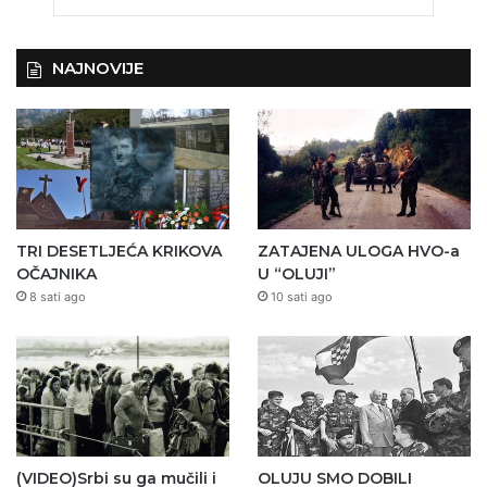
NAJNOVIJE
TRI DESETLJEĆA KRIKOVA
ZATAJENA ULOGA HVO-a
OČAJNIKA
U “OLUJI”
8 sati ago
10 sati ago
(VIDEO)Srbi su ga mučili i
OLUJU SMO DOBILI