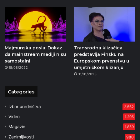
Majmunska posla: Dokaz
Transrodna klizačica
da mainstream mediji nisu
predstavlja Finsku na
samostalni
Europskom prvenstvu u
umjetničkom klizanju
18/08/2022
31/01/2023
Categories
Izbor uredništva
2.562
Video
1.205
Magazin
1.859
Zanimljivosti
980