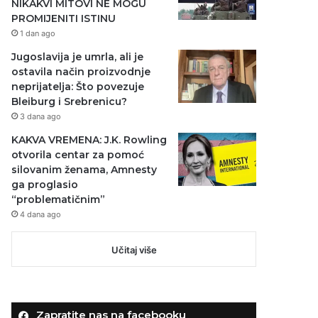
NIKAKVI MITOVI NE MOGU
PROMIJENITI ISTINU
1 dan ago
Jugoslavija je umrla, ali je
ostavila način proizvodnje
neprijatelja: Što povezuje
Bleiburg i Srebrenicu?
3 dana ago
KAKVA VREMENA: J.K. Rowling
otvorila centar za pomoć
silovanim ženama, Amnesty
ga proglasio
“problematičnim”
4 dana ago
Učitaj više
Zapratite nas na facebooku