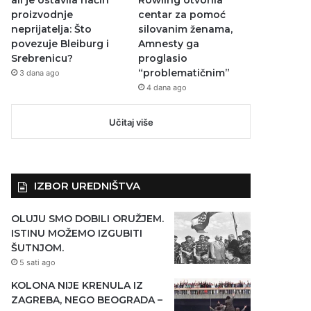
proizvodnje
centar za pomoć
neprijatelja: Što
silovanim ženama,
povezuje Bleiburg i
Amnesty ga
Srebrenicu?
proglasio
“problematičnim”
3 dana ago
4 dana ago
Učitaj više
IZBOR UREDNIŠTVA
OLUJU SMO DOBILI ORUŽJEM.
ISTINU MOŽEMO IZGUBITI
ŠUTNJOM.
5 sati ago
KOLONA NIJE KRENULA IZ
ZAGREBA, NEGO BEOGRADA –