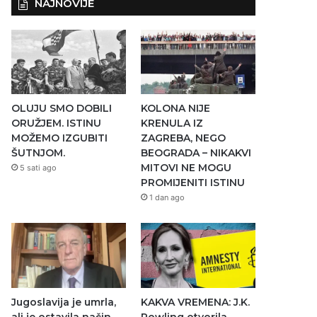
NAJNOVIJE
OLUJU SMO DOBILI
KOLONA NIJE
ORUŽJEM. ISTINU
KRENULA IZ
MOŽEMO IZGUBITI
ZAGREBA, NEGO
ŠUTNJOM.
BEOGRADA – NIKAKVI
MITOVI NE MOGU
5 sati ago
PROMIJENITI ISTINU
1 dan ago
Jugoslavija je umrla,
KAKVA VREMENA: J.K.
ali je ostavila način
Rowling otvorila