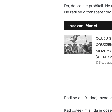
Da, dobro ste pročitali. Ne r
Ne radi se o transparentnos
Povezani članci
OLUJU S
ORUŽJEM
MOŽEMO 
ŠUTNJO
5 sati ag
Radi se o – “rodnoj ravnopr
Kad čovjek misli da je dose