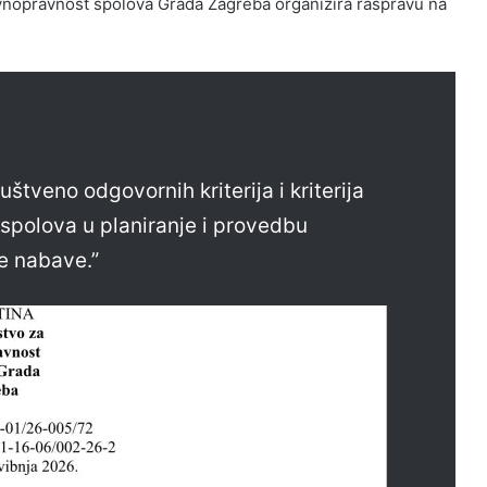
vnopravnost spolova Grada Zagreba organizira raspravu na
uštveno odgovornih kriterija i kriterija
spolova u planiranje i provedbu
e nabave.”