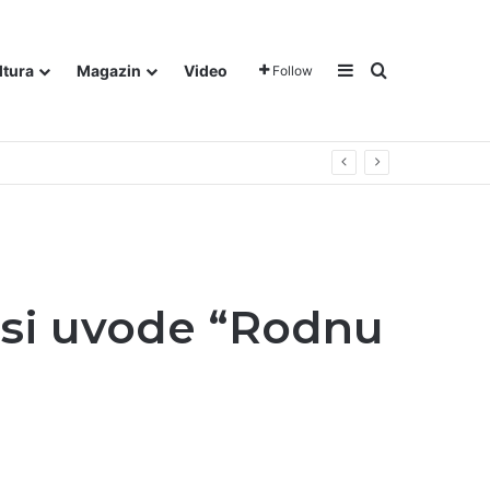
Sidebar
Traži
ltura
Magazin
Video
Follow
osi uvode “Rodnu