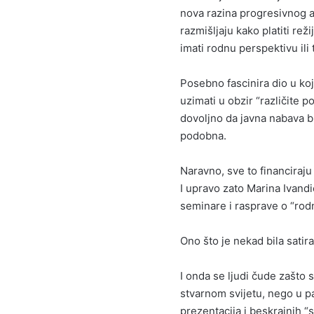
nova razina progresivnog a
razmišljaju kako platiti rež
imati rodnu perspektivu ili t
Posebno fascinira dio u ko
uzimati u obzir “različite p
dovoljno da javna nabava bu
podobna.
Naravno, sve to financiraju
I upravo zato Marina Ivand
seminare i rasprave o “rodno
Ono što je nekad bila sati
I onda se ljudi čude zašto 
stvarnom svijetu, nego u p
prezentacija i beskrajnih “st