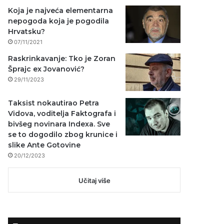
Koja je najveća elementarna
nepogoda koja je pogodila
Hrvatsku?
07/11/2021
Raskrinkavanje: Tko je Zoran
Šprajc ex Jovanović?
29/11/2023
Taksist nokautirao Petra
Vidova, voditelja Faktografa i
bivšeg novinara Indexa. Sve
se to dogodilo zbog krunice i
slike Ante Gotovine
20/12/2023
Učitaj više