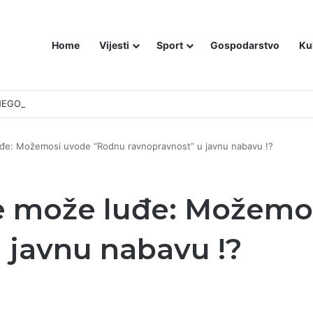
Home
Vijesti
Sport
Gospodarstvo
Ku
EGO BEOGRADA – NIKAKVI MITOVI NE MOGU PROMIJENITI ISTINU
uđe: Možemosi uvode “Rodnu ravnopravnost” u javnu nabavu !?
ne može luđe: Možem
 javnu nabavu !?