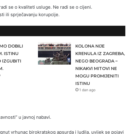
adi se o kvaliteti usluge. Ne radi se o cijeni.
ti ili sprječavanju korupcije.
MO DOBILI
KOLONA NIJE
. ISTINU
KRENULA IZ ZAGREBA,
IZGUBITI
NEGO BEOGRADA –
M.
NIKAKVI MITOVI NE
o
MOGU PROMIJENITI
ISTINU
1 dan ago
avnosti” u javnoj nabavi.
gnut vrhunac birokratskog apsurda i ludila, uvijek se pojavi