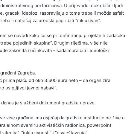
dministrativnog performansa. U prijevodu: dok obični ljudi
ije, gradski ideolozi raspravljaju o tome treba li možda asfalt
reba li natječaj za uredski papir biti “inkluzivan”.
jem se navodi kako će se pri definiranju projektnih zadataka
otrebe pojedinih skupina”. Drugim riječima, više nije
de zakonita i učinkovita – sada mora biti i ideološki
 građani Zagreba.
ić prima plaću od oko 3.600 eura neto – da organizira
 osjetljivoj javnoj nabavi”.
ra danas je službeni dokument gradske uprave.
sve više građana ima osjećaj da gradske institucije ne žive u
aralelnom svemiru aktivističkih radionica, powerpoint
rategija”, “inkluzivnosti” i “osvještavanja”.