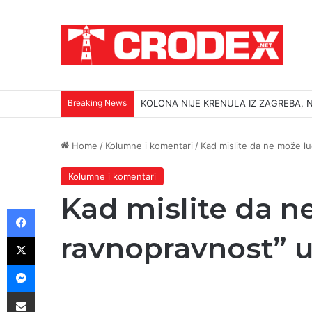
Breaking News
KOLONA NIJE KRENULA IZ ZAGREBA, N
Home
/
Kolumne i komentari
/
Kad mislite da ne može l
Kolumne i komentari
Kad mislite da 
Facebook
X
ravnopravnost” u
Messenger
Podijeli putem E-maila