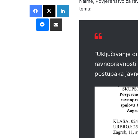
Naime, Povjerenstvo za ra
Facebook
X
LinkedIn
temu:
Messenger
Podijeli putem E-maila
“Uključivanje dr
ravnopravnosti 
postupaka javn