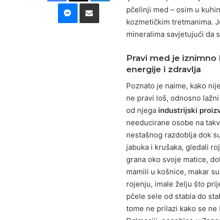
Messenger
Podijeli putem E-maila
pčelinji med – osim u kuhi
kozmetičkim tretmanima. Jer
mineralima savjetujući da
Pravi med je iznimno k
energije i zdravlja
Poznato je naime, kako nije
ne pravi loš, odnosno lažni 
od njega
industrijski proiz
needucirane osobe na takvo
nestašnog razdoblja dok su,
jabuka i krušaka, gledali r
grana oko svoje matice, dok
mamili u košnice, makar su s
rojenju, imale želju što pri
pčele sele od stabla do sta
tome ne prilazi kako se ne 