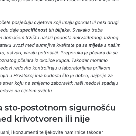
ele posjećuju cvjetove koji imaju gorkast ili neki drugi
medu daje
specifičnost
tih
biljaka
. Svakako treba
 domaćem tržištu nalazi podosta nekvalitetnog, lažnog
atsku uvozi med sumnjive kvalitete pa se
miješa
s našim
, ustvari, varaju potrošači. Preporuka je pčelara da se
poznatog pčelara iz okolice kupca. Također moramo
dovi redovito kontroliraju u laboratorijima prilikom
ojih u Hrvatskoj ima podosta što je dobro, najprije za
a stvar koju ne smijemo zaboraviti: naši medovi spadaju
edove na cijelom svijetu
.
a sto-postotnom sigurnošću
med krivotvoren ili nije
skusniji konzumenti te ljekovite namirnice također