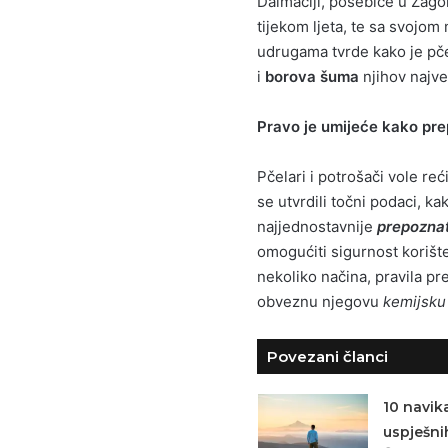
Dalmaciji, posebice u Zago
tijekom ljeta, te sa svojom
udrugama tvrde kako je pče
i
borova šuma
njihov najve
Pravo je umijeće kako pre
Pčelari i potrošači vole reć
se utvrdili točni podaci, ka
najjednostavnije
prepoznat
omogućiti sigurnost korišt
nekoliko načina, pravila 
obveznu njegovu
kemijsku
Povezani članci
10 navik
uspješnih