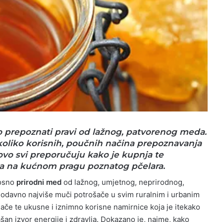
o prepoznati pravi od lažnog, patvorenog meda.
ekoliko korisnih, poučnih načina prepoznavanja
vo svi preporučuju kako je kupnja te
ja na kućnom pragu poznatog pčelara
.
osno
prirodni med
od lažnog, umjetnog, neprirodnog,
e odavno najviše muči potrošače u svim ruralnim i urbanim
nače te ukusne i iznimno korisne namirnice koja je itekako
ašan izvor energije i zdravlja. Dokazano je, naime, kako