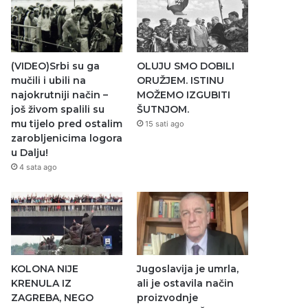
(VIDEO)Srbi su ga
OLUJU SMO DOBILI
mučili i ubili na
ORUŽJEM. ISTINU
najokrutniji način –
MOŽEMO IZGUBITI
još živom spalili su
ŠUTNJOM.
mu tijelo pred ostalim
15 sati ago
zarobljenicima logora
u Dalju!
4 sata ago
KOLONA NIJE
Jugoslavija je umrla,
KRENULA IZ
ali je ostavila način
ZAGREBA, NEGO
proizvodnje