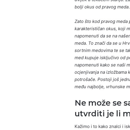
bolji okus od pravog meda
.
Zato što kod pravog meda pč
karakterističan okus, koji 
napomenuti da se na našem
meda. To znači da se u Hrv
sortnim medovima te se tako
med kupuje isključivo od 
napomenuti kako se naši me
ocjenjivanja na izložbama k
potrošače. Postoji još jedn
među najbolje, vrhunske m
Ne može se s
utvrditi je li 
Kažimo i to kako znalci i i