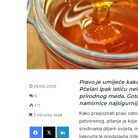
Pravo je umijeće kak
26/05/2026
Pčelari ipak ističu n
prirodnog meda. Goto
0
namirnice najsigurni
171
Kako prepoznati pravi odn
3 minutes read
patvorenog, pitanje je koj
Facebook
X
LinkedIn
sredinama diljem svijeta, i
ljekovita te predstavlja izd