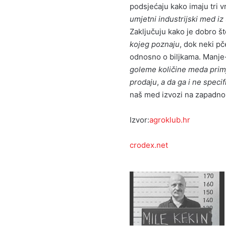
podsjećaju kako imaju tri 
umjetni industrijski med
iz
Zaključuju kako je dobro 
kojeg poznaju
, dok neki pč
odnosno o biljkama. Manje
goleme količine meda primje
prodaju
,
a da ga i ne specif
naš med izvozi na zapadno 
Izvor:
agroklub.hr
crodex.net