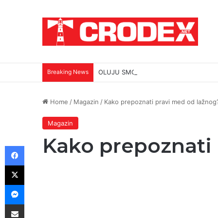
Breaking News
OLUJU SMO DOBILI ORUŽJEM. ISTINU
Home
/
Magazin
/
Kako prepoznati pravi med od lažnog
Magazin
Kako prepoznati
Facebook
X
Messenger
Podijeli putem E-maila