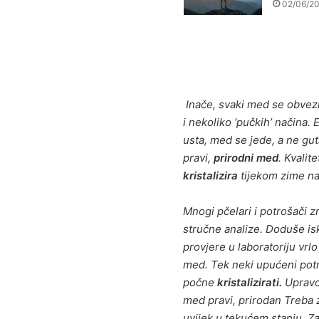
02/06/2
Inače, svaki med se obvezn
i nekoliko ‘pučkih’ načina. 
usta, med se jede, a ne gut
pravi,
prirodni med
. Kvalit
kristalizira
tijekom zime n
Mnogi pčelari i potrošači z
stručne analize. Doduše is
provjere u laboratoriju vrlo
med. Tek neki upućeni pot
počne
kristalizirati.
Upravo 
med pravi, prirodan Treba z
uvijek u tekućem stanju. Z