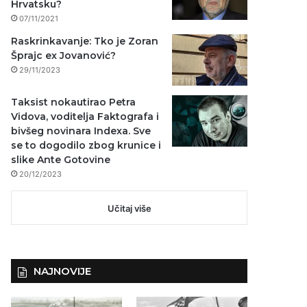
Hrvatsku?
07/11/2021
Raskrinkavanje: Tko je Zoran
Šprajc ex Jovanović?
29/11/2023
Taksist nokautirao Petra
Vidova, voditelja Faktografa i
bivšeg novinara Indexa. Sve
se to dogodilo zbog krunice i
slike Ante Gotovine
20/12/2023
Učitaj više
NAJNOVIJE