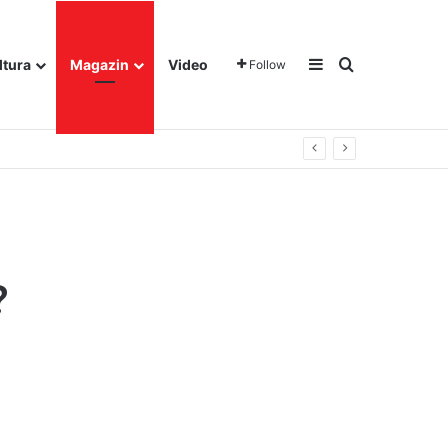
Sidebar
Traži
ltura
Magazin
Video
Follow
?