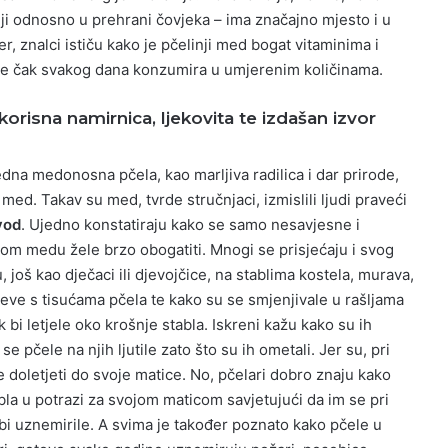
nji odnosno u prehrani čovjeka – ima značajno mjesto i u
, znalci ističu kako je pčelinji med bogat vitaminima i
 se čak svakog dana konzumira u umjerenim količinama.
orisna namirnica, ljekovita te izdašan izvor
dna medonosna pčela, kao marljiva radilica i dar prirode,
med. Takav su med, tvrde stručnjaci, izmislili ljudi praveći
vod
. Ujedno konstatiraju kako se samo nesavjesne i
m medu žele brzo obogatiti. Mnogi se prisjećaju i svog
 još kao dječaci ili djevojčice, na stablima kostela, murava,
ojeve s tisućama pčela te kako su se smjenjivale u rašljama
 bi letjele oko krošnje stabla. Iskreni kažu kako su ih
e pčele na njih ljutile zato što su ih ometali. Jer su, pri
je doletjeti do svoje matice. No, pčelari dobro znaju kako
bla u potrazi za svojom maticom savjetujući da im se pri
bi uznemirile. A svima je također poznato kako pčele u