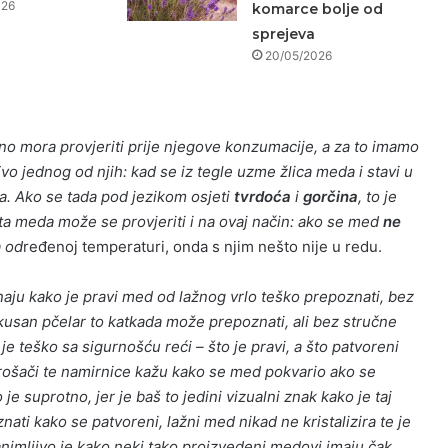
026
komarce bolje od
sprejeva
20/05/2026
o mora provjeriti prije njegove konzumacije, a za to imamo
Evo jednog od njih: kad se iz tegle uzme žlica meda i stavi u
a. Ako se tada pod jezikom osjeti
tvrdoća
i
gorčina
, to je
eta meda može se provjeriti i na ovaj način: ako se med
ne
a od
ređenoj temperaturi, onda s njim nešto nije u redu.
naju kako je pravi med od lažnog vrlo teško prepoznati, bez
kusan pčelar to katkada može prepoznati, ali bez stručne
 je teško sa sigurnošću reći – što je pravi, a što patvoreni
rošači te namirnice kažu kako se med pokvario ako se
je suprotno, jer je baš to jedini vizualni znak kako je taj
nati kako se patvoreni, lažni med nikad ne kristalizira te je
animljivo je kako neki tako proizvedeni medovi imaju čak