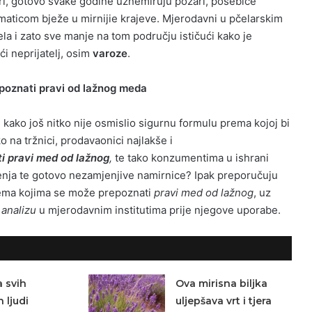
ri, gotovo svake godine uznemiruju požari, posebice
 maticom bježe u mirnijie krajeve. Mjerodavni u pčelarskim
la i zato sve manje na tom području ističući kako je
ći neprijatelj, osim
varoze
.
poznati pravi od lažnog meda
i kako još nitko nije osmislio sigurnu formulu prema kojoj bi
ko na tržnici, prodavaonici najlakše i
i pravi med od lažnog
,
te tako konzumentima u ishrani
enja te gotovo nezamjenjive namirnice? Ipak preporučuju
prema kojima se može prepoznati
pravi med od lažnog
, uz
 analizu
u mjerodavnim institutima prije njegove uporabe.
a svih
Ova mirisna biljka
 ljudi
uljepšava vrt i tjera