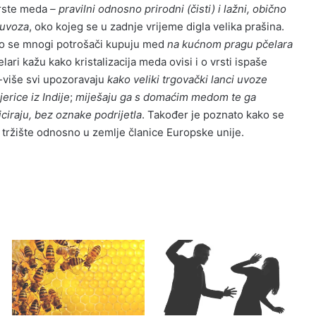
vrste meda
– pravilni odnosno prirodni (čisti) i lažni, obično
 uvoza
, oko kojeg se u zadnje vrijeme digla velika prašina.
što se mnogi potrošači kupuju med
na kućnom pragu pčelara
elari kažu kako kristalizacija meda ovisi i o vrsti ispaše
-više svi upozoravaju
kako veliki trgovački lanci uvoze
rice iz Indije
;
miješaju ga s domaćim medom te ga
iciraju, bez oznake podrijetla
. Također je poznato kako se
tržište odnosno u zemlje članice Europske unije.