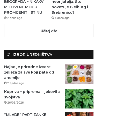
BEOGRADA – NIKAKVI
neprijatelja: Što
MITOVI NE MOGU
povezuje Bleiburg i
PROMIJENITI ISTINU
Srebrenicu?
2 dana ago
4 dana ago
Učitaj više
IZBOR UREDNIŠTVA
Najbolje prirodne izvore
željeza za sve koji pate od
anemije
2 tjedna ago
Kopriva – priprema i ljekovita
svojstva
26/06/2026
“MLADE” PARTIZANKE I