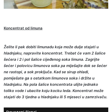
Koncentrat od limuna
Želite li pak dobiti limunadu koja može dulje stajati u
hladnjaku, napravite koncentrat. Trebat će vam 2 šalice
šećera i 2 i pol šalice cijeđenog soka limuna. Zagrijte
šećer i polovicu limunova soka pa miješajte dok se šećer
ne rastopi, a sok proključa. Kad se sirup ohladi,
pomiješate ga s ostatkom limunova soka i držite u
hladnjaku. Na pola šalice koncentrata ulijte jednako
toliko vode i ubacite koju kocku leda. Koncentrat može
stajati do 3 tjedna u hladnjaku ili 5 mjeseci u zamrzivaču.
Povezani članci