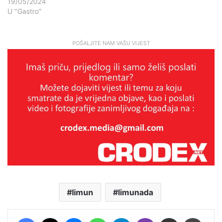
19/05/2024
U "Gastro"
POŠALJITE NAM VAŠU VIJEST
limun
limunada
Facebook
X
Messenger
WhatsApp
Telegram
Viber
Podijeli putem E-maila
Printaj