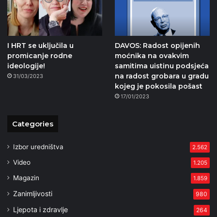
I HRT se uključila u
DAVOS: Radost opijenih
promicanje rodne
moćnika na ovakvim
ideologije!
samitima uistinu podsjeća
na radost grobara u gradu
31/03/2023
kojeg je pokosila pošast
17/01/2023
Categories
Izbor uredništva
2.562
Video
1.205
Magazin
1.859
Zanimljivosti
980
Ljepota i zdravlje
264