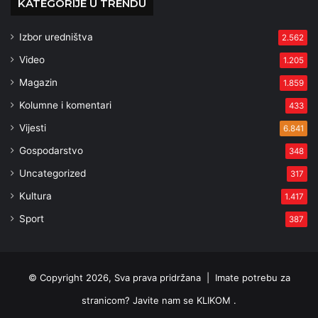
KATEGORIJE U TRENDU
Izbor uredništva
2.562
Video
1.205
Magazin
1.859
Kolumne i komentari
433
Vijesti
6.841
Gospodarstvo
348
Uncategorized
317
Kultura
1.417
Sport
387
© Copyright 2026, Sva prava pridržana |
Imate potrebu za
stranicom? Javite nam se KLIKOM .