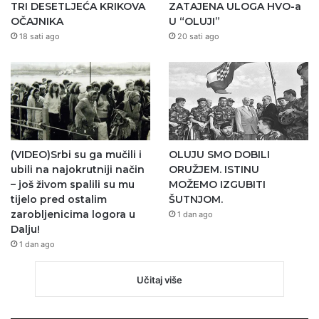
TRI DESETLJEĆA KRIKOVA
ZATAJENA ULOGA HVO-a
OČAJNIKA
U “OLUJI”
18 sati ago
20 sati ago
(VIDEO)Srbi su ga mučili i
OLUJU SMO DOBILI
ubili na najokrutniji način
ORUŽJEM. ISTINU
– još živom spalili su mu
MOŽEMO IZGUBITI
tijelo pred ostalim
ŠUTNJOM.
zarobljenicima logora u
1 dan ago
Dalju!
1 dan ago
Učitaj više