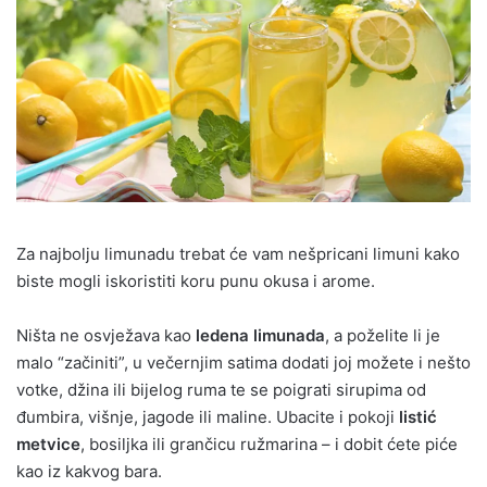
Za najbolju limunadu trebat će vam nešpricani limuni kako
biste mogli iskoristiti koru punu okusa i arome.
Ništa ne osvježava kao
ledena limunada
, a poželite li je
malo “začiniti”, u večernjim satima dodati joj možete i nešto
votke, džina ili bijelog ruma te se poigrati sirupima od
đumbira, višnje, jagode ili maline. Ubacite i pokoji
listić
metvice
, bosiljka ili grančicu ružmarina – i dobit ćete piće
kao iz kakvog bara.