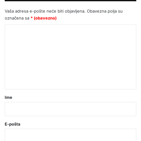
Vaša adresa e-pošte neće biti objavljena.
Obavezna polja su
označena sa
* (obavezno)
K
o
m
e
n
t
a
r
Ime
*
(
o
E-pošta
b