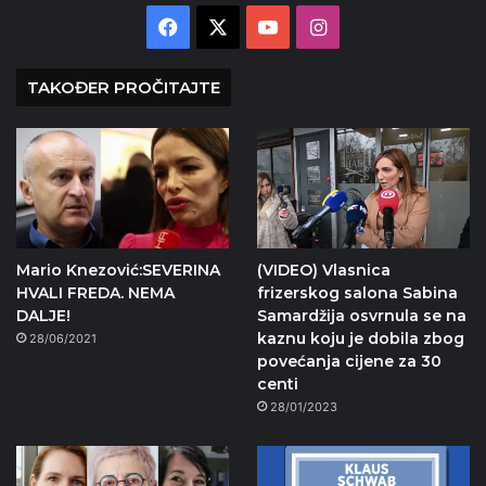
Facebook
X
YouTube
Instagram
TAKOĐER PROČITAJTE
Mario Knezović:SEVERINA
(VIDEO) Vlasnica
HVALI FREDA. NEMA
frizerskog salona Sabina
DALJE!
Samardžija osvrnula se na
kaznu koju je dobila zbog
28/06/2021
povećanja cijene za 30
centi
28/01/2023