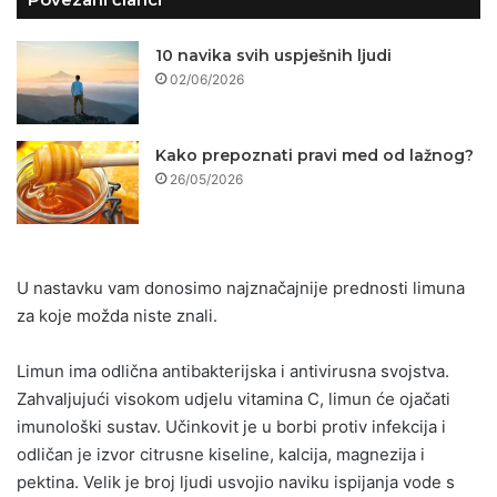
10 navika svih uspješnih ljudi
02/06/2026
Kako prepoznati pravi med od lažnog?
26/05/2026
U nastavku vam donosimo najznačajnije prednosti limuna
za koje možda niste znali.
Limun ima odlična antibakterijska i antivirusna svojstva.
Zahvaljujući visokom udjelu vitamina C, limun će ojačati
imunološki sustav. Učinkovit je u borbi protiv infekcija i
odličan je izvor citrusne kiseline, kalcija, magnezija i
pektina. Velik je broj ljudi usvojio naviku ispijanja vode s