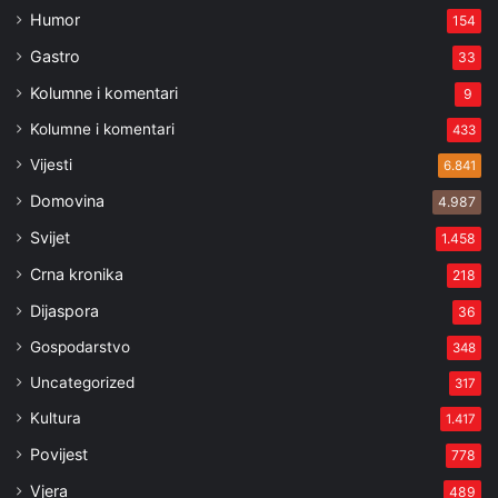
Humor
154
Gastro
33
Kolumne i komentari
9
Kolumne i komentari
433
Vijesti
6.841
Domovina
4.987
Svijet
1.458
Crna kronika
218
Dijaspora
36
Gospodarstvo
348
Uncategorized
317
Kultura
1.417
Povijest
778
Vjera
489