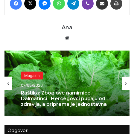
Ana
Website
Magazin
05/05/2026
Sočni tiramisu s jagodama
Odgovori