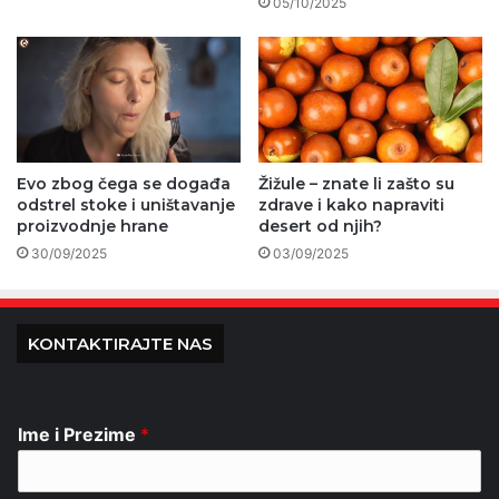
05/10/2025
Evo zbog čega se događa
Žižule – znate li zašto su
odstrel stoke i uništavanje
zdrave i kako napraviti
proizvodnje hrane
desert od njih?
30/09/2025
03/09/2025
KONTAKTIRAJTE NAS
Ime i Prezime
*