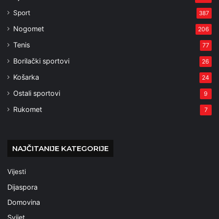
Sport
387
Nogomet
206
Tenis
77
Borilački sportovi
26
Košarka
24
Ostali sportovi
9
Rukomet
7
NAJČITANIJE KATEGORIJE
Vijesti
Dijaspora
Domovina
Svijet