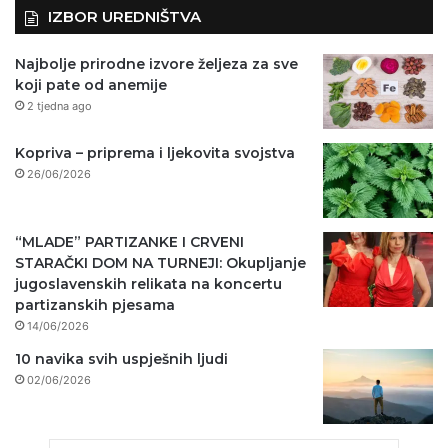
IZBOR UREDNIŠTVA
Najbolje prirodne izvore željeza za sve
koji pate od anemije
2 tjedna ago
Kopriva – priprema i ljekovita svojstva
26/06/2026
“MLADE” PARTIZANKE I CRVENI
STARAČKI DOM NA TURNEJI: Okupljanje
jugoslavenskih relikata na koncertu
partizanskih pjesama
14/06/2026
10 navika svih uspješnih ljudi
02/06/2026