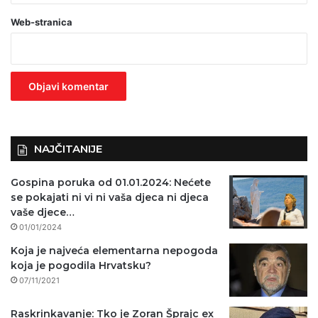
a
Web-stranica
v
e
z
n
o
)
NAJČITANIJE
Gospina poruka od 01.01.2024: Nećete
se pokajati ni vi ni vaša djeca ni djeca
vaše djece…
01/01/2024
Koja je najveća elementarna nepogoda
koja je pogodila Hrvatsku?
07/11/2021
Raskrinkavanje: Tko je Zoran Šprajc ex