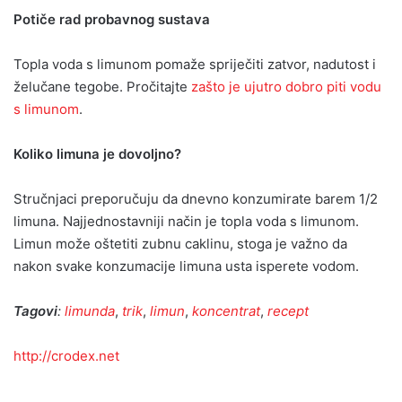
Potiče rad probavnog sustava
Topla voda s limunom pomaže spriječiti zatvor, nadutost i
želučane tegobe. Pročitajte
zašto je ujutro dobro piti vodu
s limunom
.
Koliko limuna je dovoljno?
Stručnjaci preporučuju da dnevno konzumirate barem 1/2
limuna. Najjednostavniji način je topla voda s limunom.
Limun može oštetiti zubnu caklinu, stoga je važno da
nakon svake konzumacije limuna usta isperete vodom.
Tagovi
:
limunda
,
trik
,
limun
,
koncentrat
,
recept
http://crodex.net