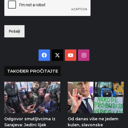
Pošalji
Facebook
X
YouTube
Instagram
TAKOĐER PROČITAJTE
Odgovor smutljivcima iz
Od danas više ne jedem
Sarajeva: Jedini lijek
kulen, slavonske