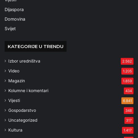
Dijaspora
Domovina
Svijet
KATEGORIJE U TRENDU
Izbor uredništva
2.562
Video
1.205
Magazin
1.859
Kolumne i komentari
434
Vijesti
6.841
Gospodarstvo
348
Uncategorized
317
Kultura
1.417