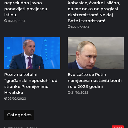
neprekidno javno
kobasice, čvarke i slično,
ponavljati povijesnu
da me neko ne proglasi
istinu.
ekstremistom! Ne daj
Bože i teroristom!
16/06/2024
03/12/2023
Poziv na totalni
Evo zašto se Putin
“građanski neposluh” od
namjerava nastaviti boriti
stranke Promijenimo
i u u 2023 godini
Hrvatsku
31/10/2022
03/02/2023
Categories