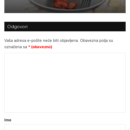
Odgovori
Vaša adresa e-pošte neće biti objavljena.
Obavezna polja su
označena sa
* (obavezno)
K
o
m
e
n
t
a
r
Ime
*