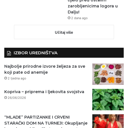
zarobljenicima logora u
Dalju!
2 dana ago
Učitaj više
IZBOR UREDNIŠTVA
Najbolje prirodne izvore željeza za sve
koji pate od anemije
2 tjedna ago
Kopriva – priprema i ljekovita svojstva
26/06/2026
“MLADE” PARTIZANKE I CRVENI
STARAČKI DOM NA TURNEJI: Okupljanje