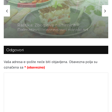
Magazin
05/05/2026
Sočni tiramisu s jagodama
Odgovori
Vaša adresa e-pošte neće biti objavljena.
Obavezna polja su
označena sa
* (obavezno)
K
o
m
e
n