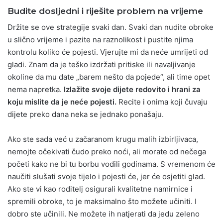
Budite dosljedni i riješite problem na vrijeme
Držite se ove strategije svaki dan. Svaki dan nudite obroke
u slično vrijeme i pazite na raznolikost i pustite njima
kontrolu koliko će pojesti. Vjerujte mi da neće umrijeti od
gladi. Znam da je teško izdržati pritiske ili navaljivanje
okoline da mu date „barem nešto da pojede“, ali time opet
nema napretka.
Izlažite svoje dijete redovito i hrani za
koju mislite da je neće pojesti.
Recite i onima koji čuvaju
dijete preko dana neka se jednako ponašaju.
Ako ste sada već u začaranom krugu malih izbirljivaca,
nemojte očekivati čudo preko noći, ali morate od nečega
početi kako ne bi tu borbu vodili godinama. S vremenom će
naučiti slušati svoje tijelo i pojesti će, jer će osjetiti glad.
Ako ste vi kao roditelj osigurali kvalitetne namirnice i
spremili obroke, to je maksimalno što možete učiniti. I
dobro ste učinili. Ne možete ih natjerati da jedu zeleno