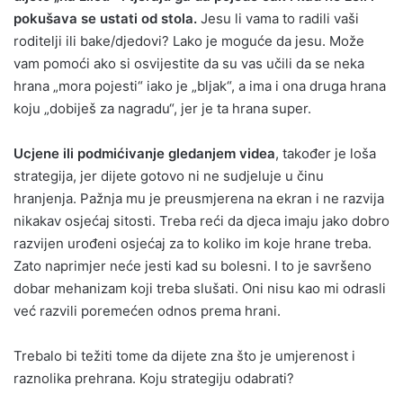
pokušava se ustati od stola.
Jesu li vama to radili vaši
roditelji ili bake/djedovi? Lako je moguće da jesu. Može
vam pomoći ako si osvijestite da su vas učili da se neka
hrana „mora pojesti“ iako je „bljak“, a ima i ona druga hrana
koju „dobiješ za nagradu“, jer je ta hrana super.
Ucjene ili podmićivanje gledanjem videa
, također je loša
strategija, jer dijete gotovo ni ne sudjeluje u činu
hranjenja. Pažnja mu je preusmjerena na ekran i ne razvija
nikakav osjećaj sitosti. Treba reći da djeca imaju jako dobro
razvijen urođeni osjećaj za to koliko im koje hrane treba.
Zato naprimjer neće jesti kad su bolesni. I to je savršeno
dobar mehanizam koji treba slušati. Oni nisu kao mi odrasli
već razvili poremećen odnos prema hrani.
Trebalo bi težiti tome da dijete zna što je umjerenost i
raznolika prehrana. Koju strategiju odabrati?