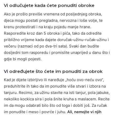
Vi odlučujete kada ćete ponuditi obroke
Ako je prošlo previše vremena od posljednjeg obroka,
djeca mogu postati pregladna, nervozna i loše volje, te
krenu protestirati i na kraju pojedu manje hrane.
Rasporedite kroz dan 5 obroka i pića, tako da odredite
približno vrijeme kada dajete doručak-užinu-ručak-užinu i
večeru (razmaci od po dva-tri sata). Svaki dan budite
dosljedni tom rasporedu i promislite unaprijed u danu što i
gdje bi mogli pojesti.
Vi određujete što ćete im ponuditi za obrok
Kad je dijete izbirljivo ili naređuje „hoću ovo-neću ovo“,
preduhitrite ih tako da im ponudite više stvari i izbora na
tanjuru. Recimo, za užinu stavite na isti tanjur, pola jabuke,
nekoliko kockica sira i pola šnite kruha s maslacem. Recite
im da mogu odabrati bilo što od toga i dobiti još. Za ručak
im ponudite i meso i povrće i juhu.
Ali, nemojte vi njih