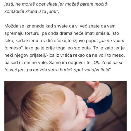
jesti, ne moraš opet vikati jer možeš barem močiti
komadiće kruha u tu juhu
“.
Možda se iznenade kad shvate da vi već znate da vam
spremaju torturu, pa onda drama neće imati smisla. Isto
tako, kada krenu u vrtić očekujte izjave poput „
Ja ne volim
to meso
“, iako ga je prije toga jeo sto puta. To je zato jer je
neki njegov prijatelj/-ica iz vrtića rekao da ne voli to meso,
pa sad ni oni ne vole. Samo im odgovorite „
Ok. Znaš da si
to već jeo, pa možda sutra budeš opet volio/voljela
“.