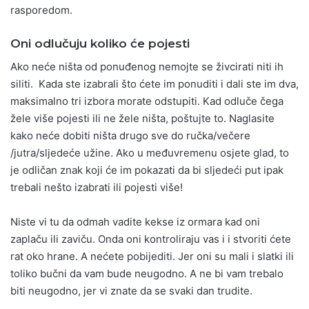
rasporedom.
Oni odlučuju koliko će pojesti
Ako neće ništa od ponuđenog nemojte se živcirati niti ih
siliti. Kada ste izabrali što ćete im ponuditi i dali ste im dva,
maksimalno tri izbora morate odstupiti. Kad odluče čega
žele više pojesti ili ne žele ništa, poštujte to. Naglasite
kako neće dobiti ništa drugo sve do ručka/večere
/jutra/sljedeće užine. Ako u međuvremenu osjete glad, to
je odličan znak koji će im pokazati da bi sljedeći put ipak
trebali nešto izabrati ili pojesti više!
Niste vi tu da odmah vadite kekse iz ormara kad oni
zaplaču ili zaviču. Onda oni kontroliraju vas i i stvoriti ćete
rat oko hrane. A nećete pobijediti. Jer oni su mali i slatki ili
toliko bučni da vam bude neugodno. A ne bi vam trebalo
biti neugodno, jer vi znate da se svaki dan trudite.