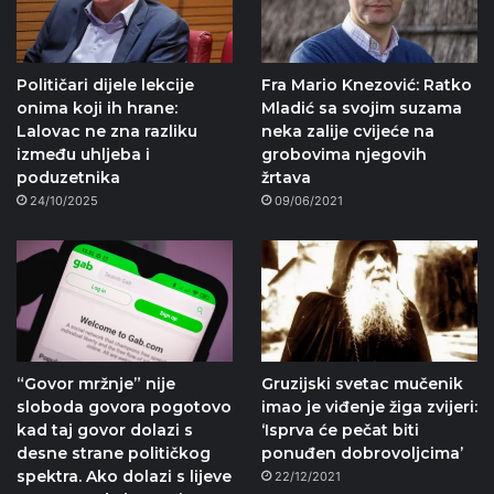
Političari dijele lekcije
Fra Mario Knezović: Ratko
onima koji ih hrane:
Mladić sa svojim suzama
Lalovac ne zna razliku
neka zalije cvijeće na
između uhljeba i
grobovima njegovih
poduzetnika
žrtava
24/10/2025
09/06/2021
“Govor mržnje” nije
Gruzijski svetac mučenik
sloboda govora pogotovo
imao je viđenje žiga zvijeri:
kad taj govor dolazi s
‘Isprva će pečat biti
desne strane političkog
ponuđen dobrovoljcima’
spektra. Ako dolazi s lijeve
22/12/2021