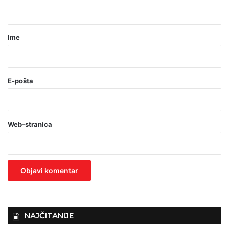
t
a
r
Ime
*
(
o
E-pošta
b
a
Web-stranica
v
e
z
n
o
)
NAJČITANIJE