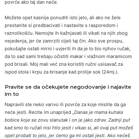
povrće ako taj dan neće.
Možete opet kasnije ponuditi isto jelo, ali ako ne žele
prestanite si predbacivati i nastavite s rasporedom i
raznolikošću. Nemojte ih kažnjavati ili vikati na njih zbog
nejedenja, jer će zamrziti cijeli taj čin. Ako sve prospu,
pokušajte ostati mirni i uvjeriti ih da je to bio njihov ručak,
da to sad sami trebaju očistiti makar i vlažnom maramicom
pod brisali. Moj mali već zna koristiti ručni usisavač za
ispod stola i krpu za brisanje kad prolije sok (24mj.).
Pravite se da očekujete negodovanje i najavite
im to
Napravili ste neko varivo ili povrće za koje mislite da ga
neće jesti. Recite im unaprijed „
Danas je mama kuhala
bobice koje se zovu slanutak i on je jako zdrav. Zadnji put
kad smo to ručali nisi htio jesti i vikao si, ali ovaj put možeš
opet probati to jelo, jer ćemo ga mi ostali jesti. Ako nećeš