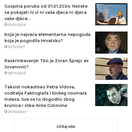
Gospina poruka od 01.01.2024: Nećete
se pokajati ni vi ni vaša djeca ni djeca
vaše djece…
01/01/2024
Koja je najveća elementarna nepogoda
koja je pogodila Hrvatsku?
07/11/2021
Raskrinkavanje: Tko je Zoran Šprajc ex
Jovanović?
29/11/2023
Taksist nokautirao Petra Vidova,
voditelja Faktografa i bivšeg novinara
Indexa. Sve se to dogodilo zbog
krunice i slike Ante Gotovine
20/12/2023
Učitaj više