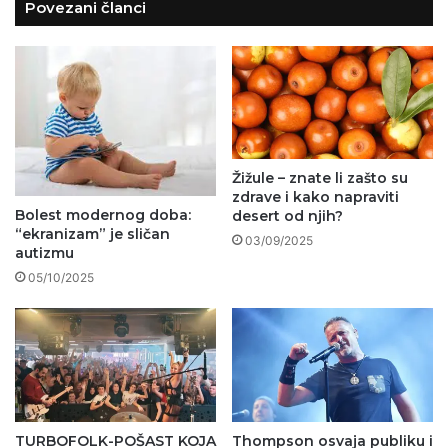
Povezani članci
Žižule – znate li zašto su
zdrave i kako napraviti
Bolest modernog doba:
desert od njih?
“ekranizam” je sličan
03/09/2025
autizmu
05/10/2025
TURBOFOLK-POŠAST KOJA
Thompson osvaja publiku i