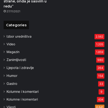
strane, onda je sasvim u
redu”
27/11/2021
Categories
Izbor uredništva
2.562
Video
1.205
Magazin
1.859
Zanimljivosti
980
Ljepota i zdravlje
264
Humor
154
Gastro
33
Kolumne i komentari
9
Kolumne i komentari
434
Vijesti
6.841