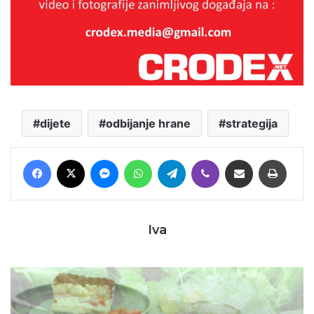
dijete
odbijanje hrane
strategija
Facebook
X
Messenger
WhatsApp
Telegram
Viber
Podijeli putem E-maila
Printaj
Iva