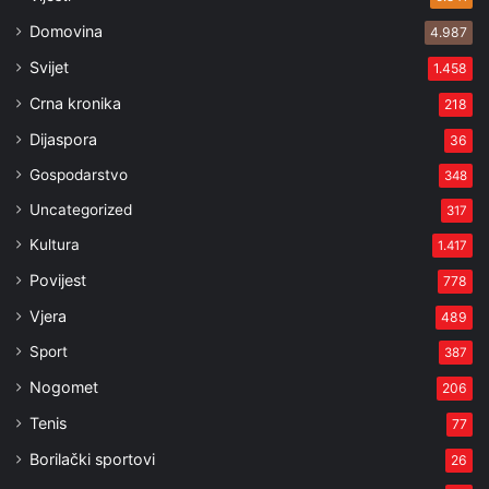
Domovina
4.987
Svijet
1.458
Crna kronika
218
Dijaspora
36
Gospodarstvo
348
Uncategorized
317
Kultura
1.417
Povijest
778
Vjera
489
Sport
387
Nogomet
206
Tenis
77
Borilački sportovi
26