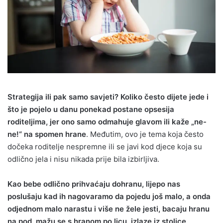
Strategija ili pak samo savjeti? Koliko često dijete jede i
što je pojelo u danu ponekad postane opsesija
roditeljima, jer ono samo odmahuje glavom ili kaže „ne-
ne!“ na spomen hrane
. Međutim, ovo je tema koja često
dočeka roditelje nespremne ili se javi kod djece koja su
odlično jela i nisu nikada prije bila izbirljiva.
Kao bebe odlično prihvaćaju dohranu, lijepo nas
poslušaju kad ih nagovaramo da pojedu još malo, a onda
odjednom malo narastu i više ne žele jesti, bacaju hranu
na pod, mažu se s hranom po licu, izlaze iz stolice,