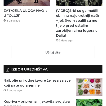
ZATAJENA ULOGA HVO-a
(VIDEO)Srbi su ga mučili i
U “OLUJI”
ubili na najokrutniji način
– još živom spalili su mu
3 dana ago
tijelo pred ostalim
zarobljenicima logora u
Dalju!
3 dana ago
Učitaj više
IZBOR UREDNIŠTVA
Najbolje prirodne izvore željeza za sve
koji pate od anemije
2 tjedna ago
Kopriva – priprema i ljekovita svojstva