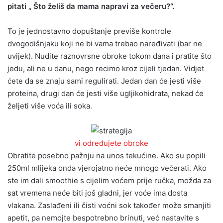
pitati „ Što želiš da mama napravi za večeru?“.
To je jednostavno dopuštanje previše kontrole
dvogodišnjaku koji ne bi vama trebao naređivati (bar ne
uvijek). Nudite raznovrsne obroke tokom dana i pratite što
jedu, ali ne u danu, nego recimo kroz cijeli tjedan. Vidjet
ćete da se znaju sami regulirati. Jedan dan će jesti više
proteina, drugi dan će jesti više ugljikohidrata, nekad će
željeti više voća ili soka.
vi određujete obroke
Obratite posebno pažnju na unos tekućine. Ako su popili
250ml mlijeka onda vjerojatno neće mnogo večerati. Ako
ste im dali smoothie s cijelim voćem prije ručka, možda za
sat vremena neće biti još gladni, jer voće ima dosta
vlakana. Zaslađeni ili čisti voćni sok također može smanjiti
apetit, pa nemojte bespotrebno brinuti, već nastavite s