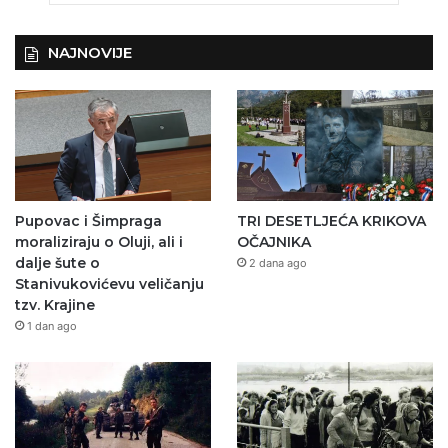
NAJNOVIJE
Pupovac i Šimpraga
TRI DESETLJEĆA KRIKOVA
moraliziraju o Oluji, ali i
OČAJNIKA
dalje šute o
2 dana ago
Stanivukovićevu veličanju
tzv. Krajine
1 dan ago