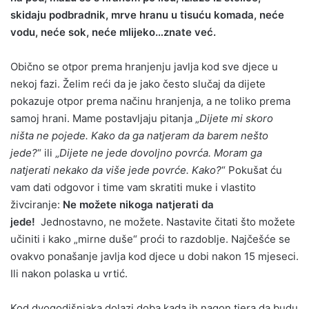
skidaju podbradnik, mrve hranu u tisuću komada, neće
vodu, neće sok, neće mlijeko…znate već.
Obično se otpor prema hranjenju javlja kod sve djece u
nekoj fazi. Želim reći da je jako često slučaj da dijete
pokazuje otpor prema načinu hranjenja, a ne toliko prema
samoj hrani. Mame postavljaju pitanja „
Dijete mi skoro
ništa ne pojede. Kako da ga natjeram da barem nešto
jede?
“ ili „
Dijete ne jede dovoljno povrća. Moram ga
natjerati nekako da više jede povrće. Kako?
“ Pokušat ću
vam dati odgovor i time vam skratiti muke i vlastito
živciranje:
Ne možete nikoga natjerati da
jede!
Jednostavno, ne možete. Nastavite čitati što možete
učiniti i kako „mirne duše“ proći to razdoblje. Najčešće se
ovakvo ponašanje javlja kod djece u dobi nakon 15 mjeseci.
Ili nakon polaska u vrtić.
Kod dvogodišnjaka dolazi doba kada ih nagon tjera da budu