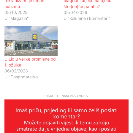
“ekranizam” je sličan
blagdani utječu na djecu i
autizmu
što (ne)će pamtiti?
05/10/2025
05/04/2026
U "Magazin"
U "Kolumne i komentari"
U Lidlu velike promjene od
1. ožujka
06/02/2023
U "Gospodarstvo"
POŠALJITE NAM VAŠU VIJEST